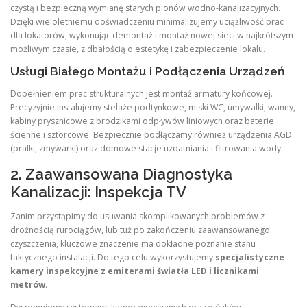
czystą i bezpieczną wymianę starych pionów wodno-kanalizacyjnych.
Dzięki wieloletniemu doświadczeniu minimalizujemy uciążliwość prac
dla lokatorów, wykonując demontaż i montaż nowej sieci w najkrótszym
możliwym czasie, z dbałością o estetykę i zabezpieczenie lokalu.
Usługi Białego Montażu i Podłączenia Urządzeń
Dopełnieniem prac strukturalnych jest montaż armatury końcowej.
Precyzyjnie instalujemy stelaże podtynkowe, miski WC, umywalki, wanny,
kabiny prysznicowe z brodzikami odpływów liniowych oraz baterie
ścienne i sztorcowe. Bezpiecznie podłączamy również urządzenia AGD
(pralki, zmywarki) oraz domowe stacje uzdatniania i filtrowania wody.
2. Zaawansowana Diagnostyka
Kanalizacji: Inspekcja TV
Zanim przystąpimy do usuwania skomplikowanych problemów z
drożnością rurociągów, lub tuż po zakończeniu zaawansowanego
czyszczenia, kluczowe znaczenie ma dokładne poznanie stanu
faktycznego instalacji. Do tego celu wykorzystujemy
specjalistyczne
kamery inspekcyjne z emiterami światła LED i licznikami
metrów
.