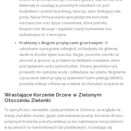
Materiały te osiadają w poziomych odcinkach rur pod
budynkiem i powoli twardnieją, tworząc zator blokujący całe
piony. Nasza firma posiada specjalistyczne końcówki
mechaniczne oraz dysze ciśnieniowe, które potrafią
bezpiecznie skruszyć i wypłukać osady budowlane bez
uszkadzania rur z tworzywa.
Problemy z długimi przyłączami gruntowymi:
W
zabudowie szeregowej odległość od budynku do głównej
studni w drodze bywa znaczna. Długie, poziome odcinki rur
ułożone w gruncie są podatne na delikatne osiadanie ziemi
pod wpływem ruchu samochodów. Zmiana geometrii rury
prowadzi do zastojów wody i odkładania się szlamu. Regularne
czyszczenie takich przyłączy systemem hydro-jettingu (WUKO)
pozwala uniknąć cofania się ścieków do mieszkań na parterze.
Wrastające Korzenie Drzew w Zielonym
Otoczeniu Zielonki
To specyficzny i niezwykle częsty problem w Zielonce, ze względu na
lesisty charakter miasta i gęste zadrzewienie posesji. Korzenie drzew i
potężnych krzewów potrafią wniknąć przez najmniejsze nieszczelności
w łączeniach rur kamionkowych lub plastikowych, rozrastając się