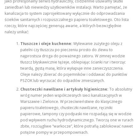
Jako profesjonalny serwis hydrauliczny, codziennie usuwamy skutki
zaniedbań lub niewiedzy użytkowników instalacji. Warto pamiętać, że
kanalizacja to system zaprojektowany wyłącznie do odprowadzania
ścieków sanitarnych i rozpuszczalnego papieru toaletowego. Oto lista
rzeczy, które najczęściej generują awarie, a których bezwzględnie
należy unikać:
Tłuszcze i oleje kuchenne:
Wylewanie zużytego oleju z
patelni czy tłuszczu po pieczeniu prosto do zlewu to
najprostsza droga do poważnego zatoru. W zimnej wodzie
tłuszcz błyskawicznie tężeje, oblepiając ścianki rur i tworząc
twardą, gęstą masę, która wyłapuje inne zanieczyszczenia.
Oleje należy zbierać do pojemników i oddawać do punktów
PSZOK lub wyrzucać do odpadów zmieszanych.
Chusteczki nawilżane i artykuły higieniczne:
To absolutny
wróg numer jeden współczesnych sieci kanalizacyjnych w
Warszawie i Zielonce. W przeciwieństwie do klasycznego
papieru toaletowego, chusteczki nawilżane, ręczniki
papierowe, tampony czy podpaski nie rozpadają się w wodzie
pod wpływem ruchu hydrodynamicznego. Tworzą one w rurach
zbite, rozciągliwe “warkocze”, które potrafią zablokować nawet
potężne pompy w przepompowniach.