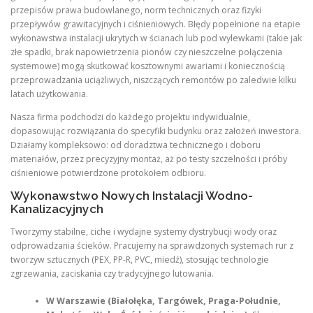
przepisów prawa budowlanego, norm technicznych oraz fizyki
przepływów grawitacyjnych i ciśnieniowych. Błędy popełnione na etapie
wykonawstwa instalacji ukrytych w ścianach lub pod wylewkami (takie jak
złe spadki, brak napowietrzenia pionów czy nieszczelne połączenia
systemowe) mogą skutkować kosztownymi awariami i koniecznością
przeprowadzania uciążliwych, niszczących remontów po zaledwie kilku
latach użytkowania.
Nasza firma podchodzi do każdego projektu indywidualnie,
dopasowując rozwiązania do specyfiki budynku oraz założeń inwestora.
Działamy kompleksowo: od doradztwa technicznego i doboru
materiałów, przez precyzyjny montaż, aż po testy szczelności i próby
ciśnieniowe potwierdzone protokołem odbioru.
Wykonawstwo Nowych Instalacji Wodno-
Kanalizacyjnych
Tworzymy stabilne, ciche i wydajne systemy dystrybucji wody oraz
odprowadzania ścieków. Pracujemy na sprawdzonych systemach rur z
tworzyw sztucznych (PEX, PP-R, PVC, miedź), stosując technologie
zgrzewania, zaciskania czy tradycyjnego lutowania.
W Warszawie (Białołęka, Targówek, Praga-Południe,