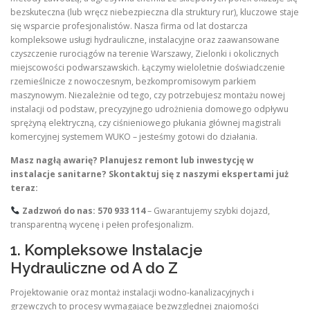
bezskuteczna (lub wręcz niebezpieczna dla struktury rur), kluczowe staje
się wsparcie profesjonalistów. Nasza firma od lat dostarcza
kompleksowe usługi hydrauliczne, instalacyjne oraz zaawansowane
czyszczenie rurociągów na terenie Warszawy, Zielonki i okolicznych
miejscowości podwarszawskich. Łączymy wieloletnie doświadczenie
rzemieślnicze z nowoczesnym, bezkompromisowym parkiem
maszynowym. Niezależnie od tego, czy potrzebujesz montażu nowej
instalacji od podstaw, precyzyjnego udrożnienia domowego odpływu
sprężyną elektryczną, czy ciśnieniowego płukania głównej magistrali
komercyjnej systemem WUKO – jesteśmy gotowi do działania.
Masz nagłą awarię? Planujesz remont lub inwestycję w
instalacje sanitarne? Skontaktuj się z naszymi ekspertami już
teraz:
Zadzwoń do nas: 570 933 114
– Gwarantujemy szybki dojazd,
transparentną wycenę i pełen profesjonalizm.
1. Kompleksowe Instalacje
Hydrauliczne od A do Z
Projektowanie oraz montaż instalacji wodno-kanalizacyjnych i
grzewczych to procesy wymagające bezwzględnej znajomości