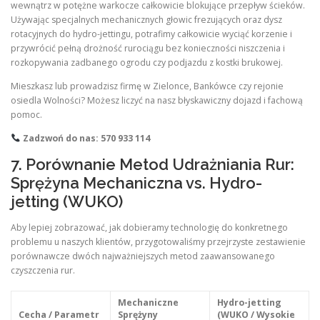
wewnątrz w potężne warkocze całkowicie blokujące przepływ ścieków.
Używając specjalnych mechanicznych głowic frezujących oraz dysz
rotacyjnych do hydro-jettingu, potrafimy całkowicie wyciąć korzenie i
przywrócić pełną drożność rurociągu bez konieczności niszczenia i
rozkopywania zadbanego ogrodu czy podjazdu z kostki brukowej.
Mieszkasz lub prowadzisz firmę w Zielonce, Bankówce czy rejonie
osiedla Wolności? Możesz liczyć na nasz błyskawiczny dojazd i fachową
pomoc.
Zadzwoń do nas: 570 933 114
7. Porównanie Metod Udrażniania Rur:
Sprężyna Mechaniczna vs. Hydro-
jetting (WUKO)
Aby lepiej zobrazować, jak dobieramy technologię do konkretnego
problemu u naszych klientów, przygotowaliśmy przejrzyste zestawienie
porównawcze dwóch najważniejszych metod zaawansowanego
czyszczenia rur.
Mechaniczne
Hydro-jetting
Cecha / Parametr
Sprężyny
(WUKO / Wysokie