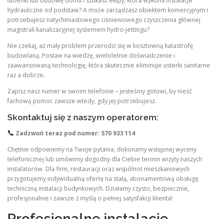
łazienki lub budowę domu i szukasz ekipy, która wykona instalacje
hydrauliczne od podstaw? A może zarządzasz obiektem komercyjnym i
potrzebujesz natychmiastowego ciśnieniowego czyszczenia głównej
magistrali kanalizacyjnej systemem hydro-jettingu?
Nie czekaj, aż mały problem przerodzi się w kosztowną katastrofę
budowlaną. Postaw na wiedzę, wieloletnie doświadczenie i
zaawansowaną technologię, która skutecznie eliminuje usterki sanitarne
raz a dobrze.
Zapisz nasz numer w swoim telefonie – jesteśmy gotowi, by nieść
fachową pomoc zawsze wtedy, gdy jej potrzebujesz.
Skontaktuj się z naszym operatorem:
Zadzwoń teraz pod numer: 570 933 114
Chętnie odpowiemy na Twoje pytania, dokonamy wstępnej wyceny
telefonicznej lub umówimy dogodny dla Ciebie termin wizyty naszych
instalatorów. Dla firm, restauracji oraz wspólnot mieszkaniowych
przygotujemy indywidualną ofertę na stałą, abonamentową obsługę
techniczną instalacji budynkowych. Działamy czysto, bezpiecznie,
profesjonalnie i zawsze z myślą o pełnej satysfakcji klienta!
Profesjonalne instalacje