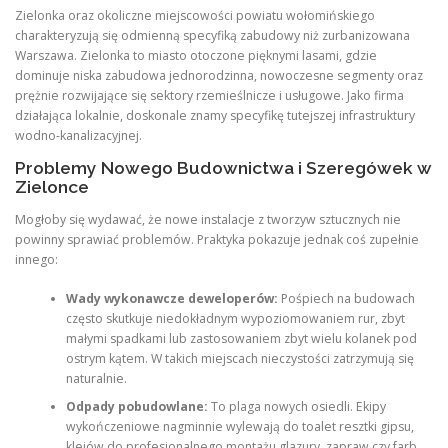
Zielonka oraz okoliczne miejscowości powiatu wołomińskiego
charakteryzują się odmienną specyfiką zabudowy niż zurbanizowana
Warszawa. Zielonka to miasto otoczone pięknymi lasami, gdzie
dominuje niska zabudowa jednorodzinna, nowoczesne segmenty oraz
prężnie rozwijające się sektory rzemieślnicze i usługowe. Jako firma
działająca lokalnie, doskonale znamy specyfikę tutejszej infrastruktury
wodno-kanalizacyjnej.
Problemy Nowego Budownictwa i Szeregówek w
Zielonce
Mogłoby się wydawać, że nowe instalacje z tworzyw sztucznych nie
powinny sprawiać problemów. Praktyka pokazuje jednak coś zupełnie
innego:
Wady wykonawcze deweloperów:
Pośpiech na budowach
często skutkuje niedokładnym wypoziomowaniem rur, zbyt
małymi spadkami lub zastosowaniem zbyt wielu kolanek pod
ostrym kątem. W takich miejscach nieczystości zatrzymują się
naturalnie.
Odpady pobudowlane:
To plaga nowych osiedli. Ekipy
wykończeniowe nagminnie wylewają do toalet resztki gipsu,
klejów do profesjonalnego montażu glazury, zapraw czy farb.