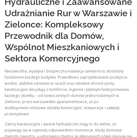
Hydrauliczne i Zaawansowane
Udrażnianie Rur w Warszawie i
Zielonce: Kompleksowy
Przewodnik dla Domów,
Wspólnot Mieszkaniowych i
Sektora Komercyjnego
Niezawodna, wydajna i bezpieczna instalacja sanitarna to absolutny
fundament każdego budynku. Prawidłowo zaprojektowane podejścia
wodne, stabilne ciśnienie w rurach oraz idealnie drożne piony
kanalizacyjne decydują o komforcie, higienie i płynnym funkcjonowaniu
każdego obiektu – od nowoczesnych domów jednorodzinnych w
Zielonce, przez warszawskie apartamentowce, aż po
wielkopowierzchniowe obiekty komercyjne, restauracje i zakłady
przemysłowe.
Zatory kanalizacyjne i awarie hydrauliczne mają to do siebie, że
pojawiają się w najmniej odpowiednim momencie. Kiedy domowe
metody zawodzą, a agresywna chemia ze sklepowych półek okazuje się