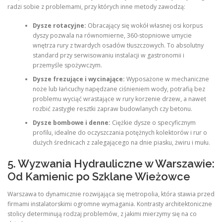
radzi sobie z problemami, przy których inne metody zawodzą:
Dysze rotacyjne:
Obracający się wokół własnej osi korpus
dyszy pozwala na równomierne, 360-stopniowe umycie
wnętrza rury z twardych osadów tłuszczowych. To absolutny
standard przy serwisowaniu instalacji w gastronomii i
przemyśle spożywczym.
Dysze frezujące i wycinające:
Wyposażone w mechaniczne
noże lub łańcuchy napędzane ciśnieniem wody, potrafią bez
problemu wyciąć wrastające w rury korzenie drzew, a nawet
rozbić zastygłe resztki zapraw budowlanych czy betonu.
Dysze bombowe i denne:
Ciężkie dysze o specyficznym
profilu, idealne do oczyszczania potężnych kolektorów i rur o
dużych średnicach z zalegającego na dnie piasku, żwiru i mułu.
5. Wyzwania Hydrauliczne w Warszawie:
Od Kamienic po Szklane Wieżowce
Warszawa to dynamicznie rozwijająca się metropolia, która stawia przed
firmami instalatorskimi ogromne wymagania. Kontrasty architektoniczne
stolicy determinują rodzaj problemów, z jakimi mierzymy się na co