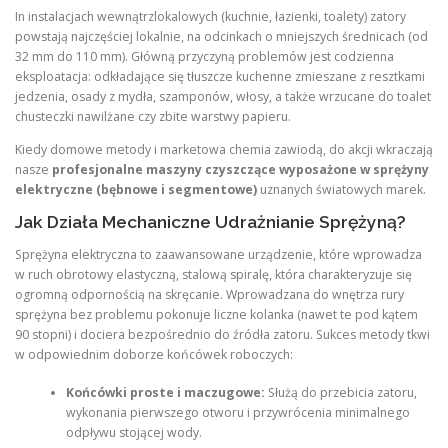
In instalacjach wewnątrzlokalowych (kuchnie, łazienki, toalety) zatory
powstają najczęściej lokalnie, na odcinkach o mniejszych średnicach (od
32 mm do 110 mm). Główną przyczyną problemów jest codzienna
eksploatacja: odkładające się tłuszcze kuchenne zmieszane z resztkami
jedzenia, osady z mydła, szamponów, włosy, a także wrzucane do toalet
chusteczki nawilżane czy zbite warstwy papieru.
Kiedy domowe metody i marketowa chemia zawiodą, do akcji wkraczają
nasze
profesjonalne maszyny czyszczące wyposażone w sprężyny
elektryczne (bębnowe i segmentowe)
uznanych światowych marek.
Jak Działa Mechaniczne Udrażnianie Sprężyną?
Sprężyna elektryczna to zaawansowane urządzenie, które wprowadza
w ruch obrotowy elastyczną, stalową spiralę, która charakteryzuje się
ogromną odpornością na skręcanie. Wprowadzana do wnętrza rury
sprężyna bez problemu pokonuje liczne kolanka (nawet te pod kątem
90 stopni) i dociera bezpośrednio do źródła zatoru. Sukces metody tkwi
w odpowiednim doborze końcówek roboczych:
Końcówki proste i maczugowe:
Służą do przebicia zatoru,
wykonania pierwszego otworu i przywrócenia minimalnego
odpływu stojącej wody.