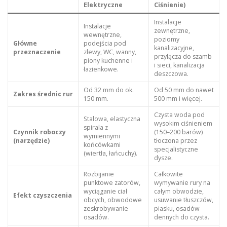
Elektryczne
Ciśnienie)
Instalacje
Instalacje
zewnętrzne,
wewnętrzne,
poziomy
Główne
podejścia pod
kanalizacyjne,
przeznaczenie
zlewy, WC, wanny,
przyłącza do szamb
piony kuchenne i
i sieci, kanalizacja
łazienkowe.
deszczowa.
Od 32 mm do ok.
Od 50 mm do nawet
Zakres średnic rur
150 mm.
500 mm i więcej.
Czysta woda pod
Stalowa, elastyczna
wysokim ciśnieniem
spirala z
Czynnik roboczy
(150–200 barów)
wymiennymi
(narzędzie)
tłoczona przez
końcówkami
specjalistyczne
(wiertła, łańcuchy).
dysze.
Rozbijanie
Całkowite
punktowe zatorów,
wymywanie rury na
wyciąganie ciał
całym obwodzie,
Efekt czyszczenia
obcych, obwodowe
usuwanie tłuszczów,
zeskrobywanie
piasku, osadów
osadów.
dennych do czysta.