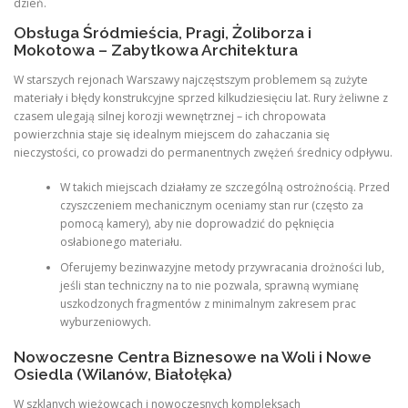
dzień.
Obsługa Śródmieścia, Pragi, Żoliborza i
Mokotowa – Zabytkowa Architektura
W starszych rejonach Warszawy najczęstszym problemem są zużyte
materiały i błędy konstrukcyjne sprzed kilkudziesięciu lat. Rury żeliwne z
czasem ulegają silnej korozji wewnętrznej – ich chropowata
powierzchnia staje się idealnym miejscem do zahaczania się
nieczystości, co prowadzi do permanentnych zwężeń średnicy odpływu.
W takich miejscach działamy ze szczególną ostrożnością. Przed
czyszczeniem mechanicznym oceniamy stan rur (często za
pomocą kamery), aby nie doprowadzić do pęknięcia
osłabionego materiału.
Oferujemy bezinwazyjne metody przywracania drożności lub,
jeśli stan techniczny na to nie pozwala, sprawną wymianę
uszkodzonych fragmentów z minimalnym zakresem prac
wyburzeniowych.
Nowoczesne Centra Biznesowe na Woli i Nowe
Osiedla (Wilanów, Białołęka)
W szklanych wieżowcach i nowoczesnych kompleksach