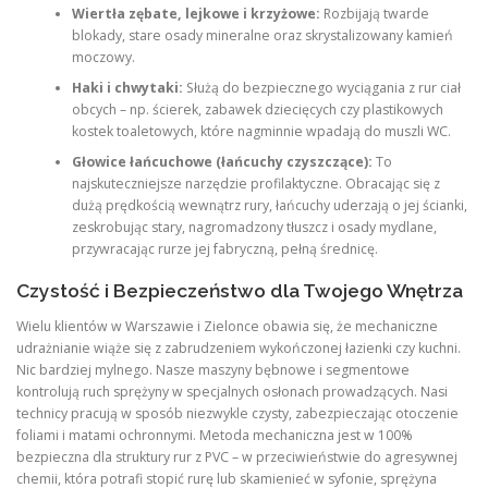
Wiertła zębate, lejkowe i krzyżowe:
Rozbijają twarde
blokady, stare osady mineralne oraz skrystalizowany kamień
moczowy.
Haki i chwytaki:
Służą do bezpiecznego wyciągania z rur ciał
obcych – np. ścierek, zabawek dziecięcych czy plastikowych
kostek toaletowych, które nagminnie wpadają do muszli WC.
Głowice łańcuchowe (łańcuchy czyszczące):
To
najskuteczniejsze narzędzie profilaktyczne. Obracając się z
dużą prędkością wewnątrz rury, łańcuchy uderzają o jej ścianki,
zeskrobując stary, nagromadzony tłuszcz i osady mydlane,
przywracając rurze jej fabryczną, pełną średnicę.
Czystość i Bezpieczeństwo dla Twojego Wnętrza
Wielu klientów w Warszawie i Zielonce obawia się, że mechaniczne
udrażnianie wiąże się z zabrudzeniem wykończonej łazienki czy kuchni.
Nic bardziej mylnego. Nasze maszyny bębnowe i segmentowe
kontrolują ruch sprężyny w specjalnych osłonach prowadzących. Nasi
technicy pracują w sposób niezwykle czysty, zabezpieczając otoczenie
foliami i matami ochronnymi. Metoda mechaniczna jest w 100%
bezpieczna dla struktury rur z PVC – w przeciwieństwie do agresywnej
chemii, która potrafi stopić rurę lub skamienieć w syfonie, sprężyna