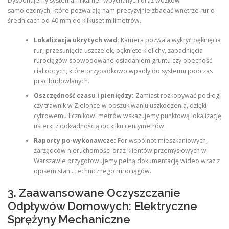
Dysponujemy systemami kamer wpychanych oraz wózków
samojezdnych, które pozwalają nam precyzyjnie zbadać wnętrze rur o
średnicach od 40 mm do kilkuset milimetrów.
Lokalizacja ukrytych wad:
Kamera pozwala wykryć pęknięcia
rur, przesunięcia uszczelek, pęknięte kielichy, zapadnięcia
rurociągów spowodowane osiadaniem gruntu czy obecność
ciał obcych, które przypadkowo wpadły do systemu podczas
prac budowlanych.
Oszczędność czasu i pieniędzy:
Zamiast rozkopywać podłogi
czy trawnik w Zielonce w poszukiwaniu uszkodzenia, dzięki
cyfrowemu licznikowi metrów wskazujemy punktową lokalizację
usterki z dokładnością do kilku centymetrów.
Raporty po-wykonawcze:
For wspólnot mieszkaniowych,
zarządców nieruchomości oraz klientów przemysłowych w
Warszawie przygotowujemy pełną dokumentację wideo wraz z
opisem stanu technicznego rurociągów.
3. Zaawansowane Oczyszczanie
Odpływów Domowych: Elektryczne
Sprężyny Mechaniczne