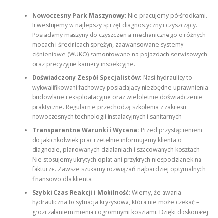
Nowoczesny Park Maszynowy:
Nie pracujemy półśrodkami.
Inwestujemy w najlepszy sprzęt diagnostyczny i czyszczący.
Posiadamy maszyny do czyszczenia mechanicznego o różnych
mocach i średnicach sprężyn, zaawansowane systemy
ciśnieniowe (WUKO) zamontowane na pojazdach serwisowych
oraz precyzyjne kamery inspekcyjne.
Doświadczony Zespół Specjalistów:
Nasi hydraulicy to
wykwalifikowani fachowcy posiadający niezbędne uprawnienia
budowlane i eksploatacyjne oraz wieloletnie doświadczenie
praktyczne. Regularnie przechodzą szkolenia z zakresu
nowoczesnych technologii instalacyjnych i sanitarnych.
Transparentne Warunki i Wycena:
Przed przystąpieniem
do jakichkolwiek prac rzetelnie informujemy klienta o
diagnozie, planowanych działaniach i szacowanych kosztach.
Nie stosujemy ukrytych opłat ani przykrych niespodzianek na
fakturze. Zawsze szukamy rozwiązań najbardziej optymalnych
finansowo dla klienta.
Szybki Czas Reakcji i Mobilność:
Wiemy, że awaria
hydrauliczna to sytuacja kryzysowa, która nie może czekać –
grozi zalaniem mienia i ogromnymi kosztami. Dzięki doskonałej