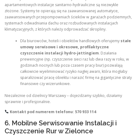
apartamentowych instalacje sanitarno-hydrauliczne są niezwykle
złożone. Systemy te opierają się na zaawansowanej automatyce,
zaawansowanych przepompowniach ścieków w garażach podziemnych,
systemach odwadniania dachu oraz rozbudowanych instalacjach
klimatyzacyjnych, z których należy odprowadzać skropliny.
Dla biurowców, hoteli i obiektów handlowych oferujemy
stałe
umowy serwisowe i okresowe, profilaktyczne
czyszczenie instalacji hydro-jettingiem
. Działania
prewencyjne (np. czyszczenie sieci raz lub dwa razy w roku, w
godzinach nocnych lub poza czasem pracy biur) pozwalają
całkowicie wyeliminować ryzyko nagłej awarii, która mogłaby
sparaliżować pracę obiektu i narazić firmę na gigantyczne straty
finansowe czy wizerunkowe.
Niezależnie od dzielnicy Warszawy – dojeżdżamy szybko, działamy
sprawnie i profesjonalnie.
Kontakt pod numerem telefonu: 570 933 114
6. Mobilne Serwisowanie Instalacji i
Czyszczenie Rur w Zielonce