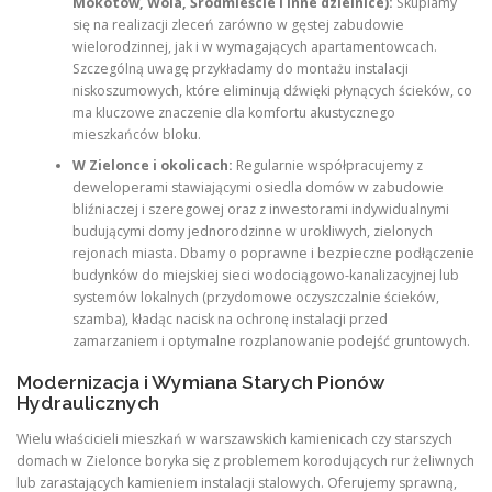
Mokotów, Wola, Śródmieście i inne dzielnice):
Skupiamy
się na realizacji zleceń zarówno w gęstej zabudowie
wielorodzinnej, jak i w wymagających apartamentowcach.
Szczególną uwagę przykładamy do montażu instalacji
niskoszumowych, które eliminują dźwięki płynących ścieków, co
ma kluczowe znaczenie dla komfortu akustycznego
mieszkańców bloku.
W Zielonce i okolicach:
Regularnie współpracujemy z
deweloperami stawiającymi osiedla domów w zabudowie
bliźniaczej i szeregowej oraz z inwestorami indywidualnymi
budującymi domy jednorodzinne w urokliwych, zielonych
rejonach miasta. Dbamy o poprawne i bezpieczne podłączenie
budynków do miejskiej sieci wodociągowo-kanalizacyjnej lub
systemów lokalnych (przydomowe oczyszczalnie ścieków,
szamba), kładąc nacisk na ochronę instalacji przed
zamarzaniem i optymalne rozplanowanie podejść gruntowych.
Modernizacja i Wymiana Starych Pionów
Hydraulicznych
Wielu właścicieli mieszkań w warszawskich kamienicach czy starszych
domach w Zielonce boryka się z problemem korodujących rur żeliwnych
lub zarastających kamieniem instalacji stalowych. Oferujemy sprawną,