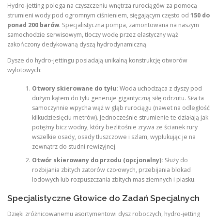
Hydro-jetting polega na czyszczeniu wnętrza rurociągów za pomocą
strumieni wody pod ogromnym ciśnieniem, sięgającym często od
150 do
ponad 200 barów
. Specjalistyczna pompa, zamontowana na naszym
samochodzie serwisowym, tłoczy wodę przez elastyczny wąż
zakończony dedykowaną dyszą hydrodynamiczną.
Dysze do hydro-jettingu posiadają unikalną konstrukcję otworów
wylotowych:
Otwory skierowane do tyłu:
Woda uchodząca z dyszy pod
dużym kątem do tyłu generuje gigantyczną siłę odrzutu. Siła ta
samoczynnie wpycha wąż w głąb rurociągu (nawet na odległość
kilkudziesięciu metrów). Jednocześnie strumienie te działają jak
potężny bicz wodny, który bezlitośnie zrywa ze ścianek rury
wszelkie osady, osady tłuszczowe i szlam, wypłukując je na
zewnątrz do studni rewizyjnej.
Otwór skierowany do przodu (opcjonalny):
Służy do
rozbijania zbitych zatorów czołowych, przebijania blokad
lodowych lub rozpuszczania zbitych mas ziemnych i piasku.
Specjalistyczne Głowice do Zadań Specjalnych
Dzięki zróżnicowanemu asortymentowi dysz roboczych, hydro-jetting