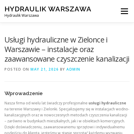
Skip
HYDRAULIK WARSZAWA
to
Menu
content
Hydraulik Warszawa
HYDRAULIK WARSZAWA – WYMIANA SPŁUCZKI ITP..
Usługi hydrauliczne w Zielonce i
Warszawie – instalacje oraz
zaawansowane czyszczenie kanalizacji
OBSŁUGIWANE LOKALIZACJE – WARSZAWA I OKOLICE
POSTED ON
MAY 21, 2026
BY
ADMIN
KONTAKT
Wprowadzenie
Nasza firma od wielu lat świadczy profesjonalne
usługi hydrauliczne
na terenie Warszawy i Zielonki. Specjalizujemy się w instalacjach wodno-
kanalizacyjnych oraz w nowoczesnych metodach czyszczenia kanalizacji
– zarówno w budynkach mieszkalnych, jak i w obiektach komercyjnych.
Dzięki doświadczeniu, zaawansowanemu sprzętowi i indywidualnemu
podejściu do klienta, jesteśmy w stanie sprostać każdemu wyzwaniu.