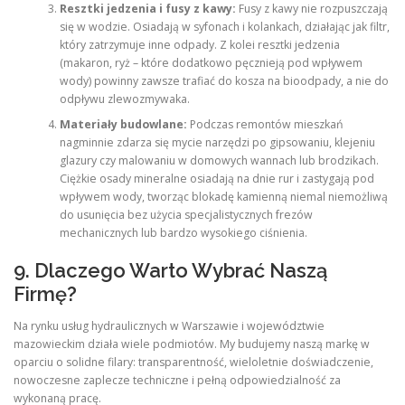
Resztki jedzenia i fusy z kawy:
Fusy z kawy nie rozpuszczają
się w wodzie. Osiadają w syfonach i kolankach, działając jak filtr,
który zatrzymuje inne odpady. Z kolei resztki jedzenia
(makaron, ryż – które dodatkowo pęcznieją pod wpływem
wody) powinny zawsze trafiać do kosza na bioodpady, a nie do
odpływu zlewozmywaka.
Materiały budowlane:
Podczas remontów mieszkań
nagminnie zdarza się mycie narzędzi po gipsowaniu, klejeniu
glazury czy malowaniu w domowych wannach lub brodzikach.
Ciężkie osady mineralne osiadają na dnie rur i zastygają pod
wpływem wody, tworząc blokadę kamienną niemal niemożliwą
do usunięcia bez użycia specjalistycznych frezów
mechanicznych lub bardzo wysokiego ciśnienia.
9. Dlaczego Warto Wybrać Naszą
Firmę?
Na rynku usług hydraulicznych w Warszawie i województwie
mazowieckim działa wiele podmiotów. My budujemy naszą markę w
oparciu o solidne filary: transparentność, wieloletnie doświadczenie,
nowoczesne zaplecze techniczne i pełną odpowiedzialność za
wykonaną pracę.