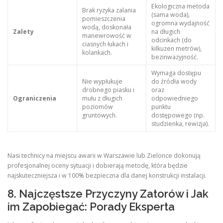
Ekologiczna metoda
Brak ryzyka zalania
(sama woda),
pomieszczenia
ogromna wydajność
wodą, doskonała
Zalety
na długich
manewrowość w
odcinkach (do
ciasnych łukach i
kilkuzen metrów),
kolankach.
bezinwazyjność.
Wymaga dostępu
Nie wypłukuje
do źródła wody
drobnego piasku i
oraz
Ograniczenia
mułu z długich
odpowiedniego
poziomów
punktu
gruntowych.
dostępowego (np.
studzienka, rewizja).
Nasi technicy na miejscu awarii w Warszawie lub Zielonce dokonują
profesjonalnej oceny sytuacji i dobierają metodę, która będzie
najskuteczniejsza i w 100% bezpieczna dla danej konstrukcji instalacji.
8. Najczęstsze Przyczyny Zatorów i Jak
im Zapobiegać: Porady Eksperta