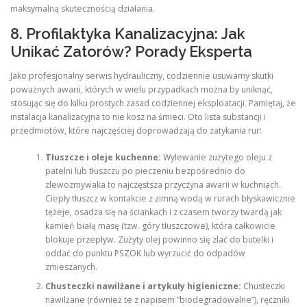
maksymalną skutecznością działania.
8. Profilaktyka Kanalizacyjna: Jak
Unikać Zatorów? Porady Eksperta
Jako profesjonalny serwis hydrauliczny, codziennie usuwamy skutki
poważnych awarii, których w wielu przypadkach można by uniknąć,
stosując się do kilku prostych zasad codziennej eksploatacji. Pamiętaj, że
instalacja kanalizacyjna to nie kosz na śmieci. Oto lista substancji i
przedmiotów, które najczęściej doprowadzają do zatykania rur:
Tłuszcze i oleje kuchenne:
Wylewanie zużytego oleju z
patelni lub tłuszczu po pieczeniu bezpośrednio do
zlewozmywaka to najczęstsza przyczyna awarii w kuchniach.
Ciepły tłuszcz w kontakcie z zimną wodą w rurach błyskawicznie
tężeje, osadza się na ściankach i z czasem tworzy twardą jak
kamień białą masę (tzw. góry tłuszczowe), która całkowicie
blokuje przepływ. Zużyty olej powinno się zlać do butelki i
oddać do punktu PSZOK lub wyrzucić do odpadów
zmieszanych.
Chusteczki nawilżane i artykuły higieniczne:
Chusteczki
nawilżane (również te z napisem “biodegradowalne”), ręczniki