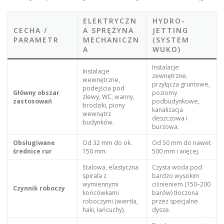
ELEKTRYCZN
HYDRO-
CECHA /
A SPRĘŻYNA
JETTING
PARAMETR
MECHANICZN
(SYSTEM
A
WUKO)
Instalacje
Instalacje
zewnętrzne,
wewnętrzne,
przyłącza gruntowe,
podejścia pod
Główny obszar
poziomy
zlewy, WC, wanny,
zastosowań
podbudynkowe,
brodziki, piony
kanalizacja
wewnątrz
deszczowa i
budynków.
burzowa.
Obsługiwane
Od 32 mm do ok.
Od 50 mm do nawet
średnice rur
150 mm.
500 mm i więcej.
Stalowa, elastyczna
Czysta woda pod
spirala z
bardzo wysokim
wymiennymi
ciśnieniem (150–200
Czynnik roboczy
końcówkami
barów) tłoczona
roboczymi (wiertła,
przez specjalne
haki, łańcuchy).
dysze.