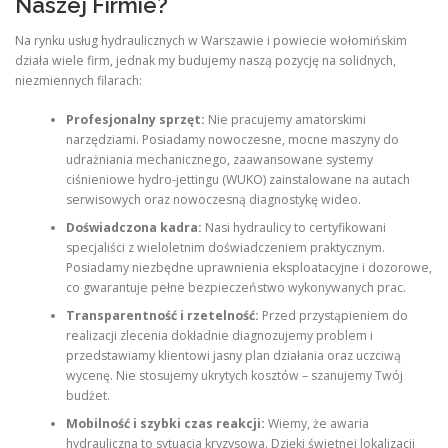
Naszej Firmie?
Na rynku usług hydraulicznych w Warszawie i powiecie wołomińskim
działa wiele firm, jednak my budujemy naszą pozycję na solidnych,
niezmiennych filarach:
Profesjonalny sprzęt:
Nie pracujemy amatorskimi
narzędziami. Posiadamy nowoczesne, mocne maszyny do
udrażniania mechanicznego, zaawansowane systemy
ciśnieniowe hydro-jettingu (WUKO) zainstalowane na autach
serwisowych oraz nowoczesną diagnostykę wideo.
Doświadczona kadra:
Nasi hydraulicy to certyfikowani
specjaliści z wieloletnim doświadczeniem praktycznym.
Posiadamy niezbędne uprawnienia eksploatacyjne i dozorowe,
co gwarantuje pełne bezpieczeństwo wykonywanych prac.
Transparentność i rzetelność:
Przed przystąpieniem do
realizacji zlecenia dokładnie diagnozujemy problem i
przedstawiamy klientowi jasny plan działania oraz uczciwą
wycenę. Nie stosujemy ukrytych kosztów – szanujemy Twój
budżet.
Mobilność i szybki czas reakcji:
Wiemy, że awaria
hydrauliczna to sytuacja kryzysowa. Dzięki świetnej lokalizacji