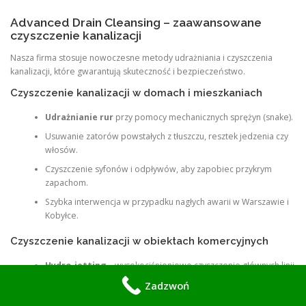
Advanced Drain Cleansing – zaawansowane
czyszczenie kanalizacji
Nasza firma stosuje nowoczesne metody udrażniania i czyszczenia
kanalizacji, które gwarantują skuteczność i bezpieczeństwo.
Czyszczenie kanalizacji w domach i mieszkaniach
Udrażnianie rur
przy pomocy mechanicznych sprężyn (snake).
Usuwanie zatorów powstałych z tłuszczu, resztek jedzenia czy
włosów.
Czyszczenie syfonów i odpływów, aby zapobiec przykrym
zapachom.
Szybka interwencja w przypadku nagłych awarii w Warszawie i
Kobyłce.
Czyszczenie kanalizacji w obiektach komercyjnych
Hydro-jetting
– wysokociśnieniowe czyszczenie głównych linii
kanalizacyjnych.
Zadzwoń
Usuwanie osadów, tłuszczu i kamienia w dużych instalacjach.