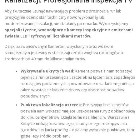
Kanalizacji: Profesjonalna Inspekcja TV
Aby skutecznie usunąć nawracający problem z drożnością rur lub
precyzyjnie ocenić stan techniczny nowo wykonanej lub
modernizowanej instalacji, nie działamy po omacku. Wykorzystujemy
specjalistyczne, wodoodporne kamery inspekcyjne z emiterami
światła LED i cyfrowymi licznikami metrów
.
Dzięki zaawansowanym kamerom wpychanym oraz wózkom
samojezdnym jesteśmy w stanie zajrzeć do wnętrza rurociągów o
średnicach od 40 mm do kilkuset milimetrów.
Wykrywanie ukrytych wad:
Kamera pozwala nam zobaczyć
pęknięcia rur, przesunięcia uszczelek na łączeniach, zapadnięcia
rurociągów podziemnych spowodowane osiadaniem gruntu, a
także wrastające korzenie drzew czy obecność odpadów
pobudowlanych.
Punktowa lokalizacja usterek:
Precyzyjny licznik metrów
pozwala nam wskazać miejsce uszkodzenia rury z dokładnością
do kilku centymetrów. Dzięki temu nasi klienci w Warszawie i
Kobyłce unikają kosztownego, chaotycznego rozkopywania
ogrodów czy kucia podłóg – działamy wyłącznie punktowo, tam
gdzie leży źródło problemu.