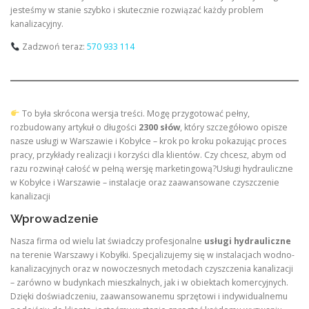
jesteśmy w stanie szybko i skutecznie rozwiązać każdy problem
kanalizacyjny.
Zadzwoń teraz:
570 933 114
To była skrócona wersja treści. Mogę przygotować pełny,
rozbudowany artykuł o długości
2300 słów
, który szczegółowo opisze
nasze usługi w Warszawie i Kobyłce – krok po kroku pokazując proces
pracy, przykłady realizacji i korzyści dla klientów. Czy chcesz, abym od
razu rozwinął całość w pełną wersję marketingową?Usługi hydrauliczne
w Kobyłce i Warszawie – instalacje oraz zaawansowane czyszczenie
kanalizacji
Wprowadzenie
Nasza firma od wielu lat świadczy profesjonalne
usługi hydrauliczne
na terenie Warszawy i Kobyłki. Specjalizujemy się w instalacjach wodno-
kanalizacyjnych oraz w nowoczesnych metodach czyszczenia kanalizacji
– zarówno w budynkach mieszkalnych, jak i w obiektach komercyjnych.
Dzięki doświadczeniu, zaawansowanemu sprzętowi i indywidualnemu