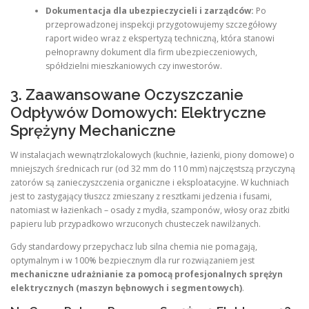
Dokumentacja dla ubezpieczycieli i zarządców:
Po
przeprowadzonej inspekcji przygotowujemy szczegółowy
raport wideo wraz z ekspertyzą techniczną, która stanowi
pełnoprawny dokument dla firm ubezpieczeniowych,
spółdzielni mieszkaniowych czy inwestorów.
3. Zaawansowane Oczyszczanie
Odpływów Domowych: Elektryczne
Sprężyny Mechaniczne
W instalacjach wewnątrzlokalowych (kuchnie, łazienki, piony domowe) o
mniejszych średnicach rur (od 32 mm do 110 mm) najczęstszą przyczyną
zatorów są zanieczyszczenia organiczne i eksploatacyjne. W kuchniach
jest to zastygający tłuszcz zmieszany z resztkami jedzenia i fusami,
natomiast w łazienkach – osady z mydła, szamponów, włosy oraz zbitki
papieru lub przypadkowo wrzuconych chusteczek nawilżanych.
Gdy standardowy przepychacz lub silna chemia nie pomagają,
optymalnym i w 100% bezpiecznym dla rur rozwiązaniem jest
mechaniczne udrażnianie za pomocą profesjonalnych sprężyn
elektrycznych (maszyn bębnowych i segmentowych)
.