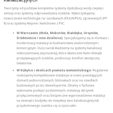
Tworzymy od podstaw kompletne systemy dystrybucji wody ciepłej i
zimnej oraz systemy odprowadzania ścieków. Wykorzystujemy
nowoczesne technologie rur zaciskanych (PEX/Al/PEX), zgrzewanych (PP-
R) oraz systemy klejone i kielichowe z PVC.
W Warszawie (Wola, Mokotów, Białołęka, Ursynów,
Śródmieście i inne dzielnice):
Specjalizujemy się w montażu i
modernizacji instalacji w budownictwie wielorodzinnym i
komercyjnym. Duży nacisk kładziemy na systemy kanalizacji
niskoszumowej (wyciszanej), która skutecznie tłumi dźwięki
przepływających ścieków, podnosząc komfort akustyczny
lokatorów.
W Kobyłce i okolicach powiatu wołomińskiego:
Regularnie
realizujemy kompleksowe instalacje w nowo powstających
domach jednorodzinnych, bliźniakach oraz na osiedlach
budowanych przez deweloperów. Dbamy o fachowe
wykonanie podejść podziemnych, instalację skrzynek
przyłączeniowych oraz bezpieczne wyprowadzenie instalacji
na zewnątrz budynku do miejskiej sieci kanalizacyjnej lub
przydomowego szamba czy oczyszczalni.