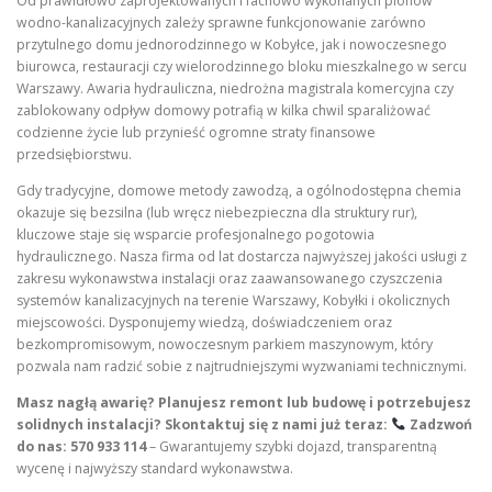
Od prawidłowo zaprojektowanych i fachowo wykonanych pionów
wodno-kanalizacyjnych zależy sprawne funkcjonowanie zarówno
przytulnego domu jednorodzinnego w Kobyłce, jak i nowoczesnego
biurowca, restauracji czy wielorodzinnego bloku mieszkalnego w sercu
Warszawy. Awaria hydrauliczna, niedrożna magistrala komercyjna czy
zablokowany odpływ domowy potrafią w kilka chwil sparaliżować
codzienne życie lub przynieść ogromne straty finansowe
przedsiębiorstwu.
Gdy tradycyjne, domowe metody zawodzą, a ogólnodostępna chemia
okazuje się bezsilna (lub wręcz niebezpieczna dla struktury rur),
kluczowe staje się wsparcie profesjonalnego pogotowia
hydraulicznego. Nasza firma od lat dostarcza najwyższej jakości usługi z
zakresu wykonawstwa instalacji oraz zaawansowanego czyszczenia
systemów kanalizacyjnych na terenie Warszawy, Kobyłki i okolicznych
miejscowości. Dysponujemy wiedzą, doświadczeniem oraz
bezkompromisowym, nowoczesnym parkiem maszynowym, który
pozwala nam radzić sobie z najtrudniejszymi wyzwaniami technicznymi.
Masz nagłą awarię? Planujesz remont lub budowę i potrzebujesz
solidnych instalacji? Skontaktuj się z nami już teraz:
Zadzwoń
do nas: 570 933 114
– Gwarantujemy szybki dojazd, transparentną
wycenę i najwyższy standard wykonawstwa.