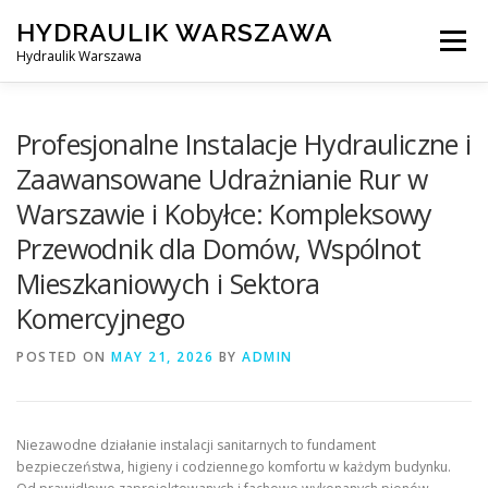
Skip
HYDRAULIK WARSZAWA
to
Menu
content
Hydraulik Warszawa
HYDRAULIK WARSZAWA – WYMIANA SPŁUCZKI ITP..
Profesjonalne Instalacje Hydrauliczne i
Zaawansowane Udrażnianie Rur w
Warszawie i Kobyłce: Kompleksowy
OBSŁUGIWANE LOKALIZACJE – WARSZAWA I OKOLICE
Przewodnik dla Domów, Wspólnot
Mieszkaniowych i Sektora
KONTAKT
Komercyjnego
POSTED ON
MAY 21, 2026
BY
ADMIN
Niezawodne działanie instalacji sanitarnych to fundament
bezpieczeństwa, higieny i codziennego komfortu w każdym budynku.