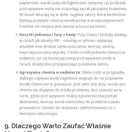
papierowe, waciki, patyczki higieniczne, tampony czy podpaski
pod wpływem wody nie rozpadają się tak jak papier toaletowy.
W rurach skręcają się w zbite, ciągliwe zatory, które bezlitośnie
blokują przepływ i niszczą wirniki pomp w przepompowniach
ścieków. Ich miejsce jest zawsze w koszu na śmieci.
Resztki jedzenia i fusy z kawy:
Fusy z kawy i herbaty działają
w rurach jak idealny filtr – osiadają w syfonie i wyłapują
wszelkie inne drobne zanieczyszczenia, tworząc zwartą,
nieprzepuszczalną wtyczkę. Z kolei resztki jedzenia (zwłaszcza
makaron, ryż czy kasze) pęcznieją pod wpływem wody w
rurach, drastycznie przyspieszając powstanie zatoru.
Agresywna chemia w nadmiarze:
Wiele osób w przypadku
słabego odpływu wody nagminnie wsypuje do rur popularne
środki chemiczne w granulacie. Jeśli zator jest duży i woda stoi,
chemia nie dopłynie do źródła problemu, lecz zasiedzi się w
rurze, gdzie pod wpływem reakcji egzotermicznej potrafi
skamienieć, tworząc korek niemożliwy do przebicia (często
prowadzi to również do stopienia i zdeformowania rur z
tworzywa sztucznego).
9. Dlaczego Warto Zaufać Właśnie