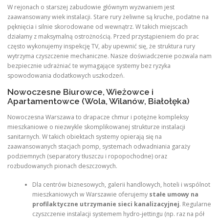
W rejonach o starszej zabudowie głównym wyzwaniem jest
zaawansowany wiek instalacji. Stare rury żeliwne są kruche, podatne na
pęknięcia i silnie skorodowane od wewnątrz. W takich miejscach
działamy z maksymalną ostrożnością. Przed przystąpieniem do prac
często wykonujemy inspekcję TV, aby upewnić się, że struktura rury
wytrzyma czyszczenie mechaniczne. Nasze doświadczenie pozwala nam
bezpiecznie udrażniać te wymagające systemy bez ryzyka
spowodowania dodatkowych uszkodzeń.
Nowoczesne Biurowce, Wieżowce i
Apartamentowce (Wola, Wilanów, Białołęka)
Nowoczesna Warszawa to drapacze chmur i potężne kompleksy
mieszkaniowe o niezwykle skomplikowanej strukturze instalacji
sanitarnych. W takich obiektach systemy opierają się na
zaawansowanych stacjach pomp, systemach odwadniania garaży
podziemnych (separatory tłuszczu i ropopochodne) oraz
rozbudowanych pionach deszczowych.
Dla centrów biznesowych, galerii handlowych, hoteli i wspólnot
mieszkaniowych w Warszawie oferujemy
stałe umowy na
profilaktyczne utrzymanie sieci kanalizacyjnej
. Regularne
czyszczenie instalacji systemem hydro-jettingu (np. raz na pół