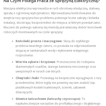
Na Czym Polega Praca ze Sprężyną Elektryczną?
Maszyna elektryczna wprowadza w ruch obrotowy elastyczną, stalową
spiralę o ogromnej wytrzymałości. Wprowadzana kontrolowanie do
wnętrza rury sprężyna bez problemu pokonuje liczne zakręty i kolanka
instalacji, docierając bezpośrednio do miejsca, w którym powstał zator.
Kluczem do pełnego sukcesu tej metody jest właściwy dobór końcówek
roboczych montowanych na czole sprężyny:
Końcówki proste i maczugowe:
Służą do szybkiego
przebicia twardego zatoru, co pozwala na odprowadzenie
stojącej w sanitariatach wody i wykonanie wstępnego
rozpoznania.
Wiertła zębate i krzyżowe:
Przeznaczone do rozbijania
skamieniałych osadów, starego kamienia moczowego oraz
uwięzionych w rurach ciał obcych.
Chwytaki i haki:
Pozwalają na bezpieczne wyciągnięcie z rury
przedmiotów, które nigdy nie powinny się tam znaleźć (np.
plastikowych kostek toaletowych, ścierek, zabawek
dziecięcych).
Głowice łańcuchowe (łańcuchy czyszczące):
To
najskuteczniejsze narzędzie do profilaktycznego i dogłębnego