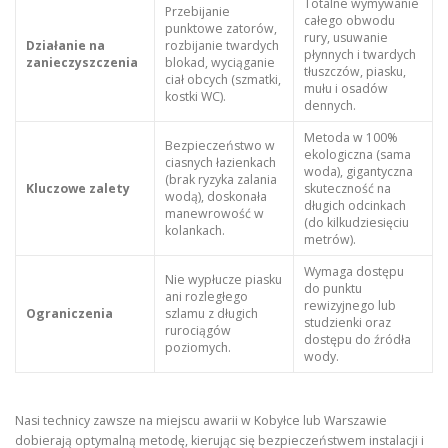
Totalne wymywanie
Przebijanie
całego obwodu
punktowe zatorów,
rury, usuwanie
Działanie na
rozbijanie twardych
płynnych i twardych
zanieczyszczenia
blokad, wyciąganie
tłuszczów, piasku,
ciał obcych (szmatki,
mułu i osadów
kostki WC).
dennych.
Metoda w 100%
Bezpieczeństwo w
ekologiczna (sama
ciasnych łazienkach
woda), gigantyczna
(brak ryzyka zalania
Kluczowe zalety
skuteczność na
wodą), doskonała
długich odcinkach
manewrowość w
(do kilkudziesięciu
kolankach.
metrów).
Wymaga dostępu
Nie wypłucze piasku
do punktu
ani rozległego
rewizyjnego lub
Ograniczenia
szlamu z długich
studzienki oraz
rurociągów
dostępu do źródła
poziomych.
wody.
Nasi technicy zawsze na miejscu awarii w Kobyłce lub Warszawie
dobierają optymalną metodę, kierując się bezpieczeństwem instalacji i