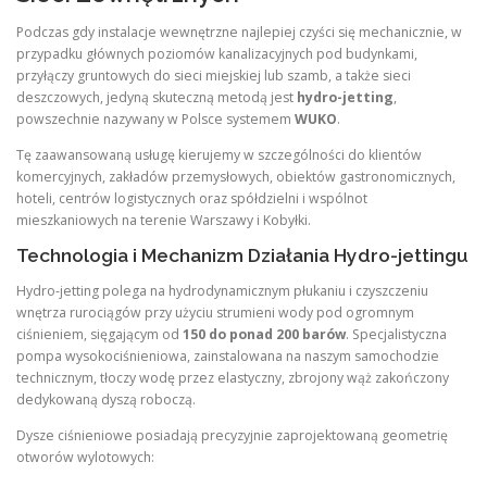
Podczas gdy instalacje wewnętrzne najlepiej czyści się mechanicznie, w
przypadku głównych poziomów kanalizacyjnych pod budynkami,
przyłączy gruntowych do sieci miejskiej lub szamb, a także sieci
deszczowych, jedyną skuteczną metodą jest
hydro-jetting
,
powszechnie nazywany w Polsce systemem
WUKO
.
Tę zaawansowaną usługę kierujemy w szczególności do klientów
komercyjnych, zakładów przemysłowych, obiektów gastronomicznych,
hoteli, centrów logistycznych oraz spółdzielni i wspólnot
mieszkaniowych na terenie Warszawy i Kobyłki.
Technologia i Mechanizm Działania Hydro-jettingu
Hydro-jetting polega na hydrodynamicznym płukaniu i czyszczeniu
wnętrza rurociągów przy użyciu strumieni wody pod ogromnym
ciśnieniem, sięgającym od
150 do ponad 200 barów
. Specjalistyczna
pompa wysokociśnieniowa, zainstalowana na naszym samochodzie
technicznym, tłoczy wodę przez elastyczny, zbrojony wąż zakończony
dedykowaną dyszą roboczą.
Dysze ciśnieniowe posiadają precyzyjnie zaprojektowaną geometrię
otworów wylotowych: