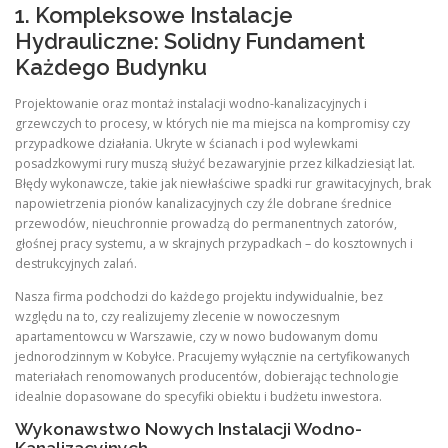
1. Kompleksowe Instalacje
Hydrauliczne: Solidny Fundament
Każdego Budynku
Projektowanie oraz montaż instalacji wodno-kanalizacyjnych i
grzewczych to procesy, w których nie ma miejsca na kompromisy czy
przypadkowe działania. Ukryte w ścianach i pod wylewkami
posadzkowymi rury muszą służyć bezawaryjnie przez kilkadziesiąt lat.
Błędy wykonawcze, takie jak niewłaściwe spadki rur grawitacyjnych, brak
napowietrzenia pionów kanalizacyjnych czy źle dobrane średnice
przewodów, nieuchronnie prowadzą do permanentnych zatorów,
głośnej pracy systemu, a w skrajnych przypadkach – do kosztownych i
destrukcyjnych zalań.
Nasza firma podchodzi do każdego projektu indywidualnie, bez
względu na to, czy realizujemy zlecenie w nowoczesnym
apartamentowcu w Warszawie, czy w nowo budowanym domu
jednorodzinnym w Kobyłce. Pracujemy wyłącznie na certyfikowanych
materiałach renomowanych producentów, dobierając technologie
idealnie dopasowane do specyfiki obiektu i budżetu inwestora.
Wykonawstwo Nowych Instalacji Wodno-
Kanalizacyjnych