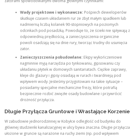
zatorami spowodowanymi dwoma głównymi czynnikami:
Wady projektowe i wykonawcze:
Pośpiech deweloperów
skutkuje czasem układaniem rur ze zbyt małym spadkiem lub
nadmierną liczbą kolanek 90-stopniowych na poziomych
odcinkach pod posadzką. Powoduje to, że ścieki nie spływają z
odpowiednią prędkością, a zanieczyszczenia organiczne
powoli osadzają się na dnie rury, tworząc trudny do usunięcia
zator.
Zanieczyszczenia pobudowlane:
Ekipy wykończeniowe
nagminnie myją narzędzia po tynkowaniu, gipsowaniu czy
układaniu płytek w domowych sanitariatach. Ciężkie zaprawy,
kleje do glazury i gipsy osiadają w rurach i twardnieją pod
wpływem wody. Jesteśmy przygotowani na takie sytuacje –
posiadamy specjalne mechaniczne frezy, które potrafią
bezpiecznie rozbić zwięzłe osady budowlane i przywrócić
drożność przyłącza.
Długie Przyłącza Gruntowe i Wrastające Korzenie
W zabudowie jednorodzinnej w Kobyłce odległość od budynku do
głównej studzienki kanalizacyjnej w ulicy bywa znaczna. Długie przyłącza
ułożone w gruncie są narażone na ruchy ziemi (np. pod wpływem