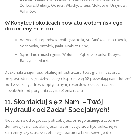
Żoliborz, Bielany, Ochota, Włochy, Ursus, Mokotów, Ursynów,
Wilanów.
W Kobyłce i okolicach powiatu wołomińskiego
docieramy m.in. do:
Wszystkich rejonów Kobyłki (Maciołki, Stefanówka, Piotrówek,
Sosnówka, Antolek, Janki, Grabicz i inne).
Sąsiednich miast i gmin: Wołomin, Ząbki, Zielonka, Kobyłka,
Radzymin, Marki.
Doskonała znajomość lokalnej infrastruktury, topografii miast oraz
bezpośrednie sąsiedztwo trasy ekspresowej S8 pozwalają nam dotrzeć
pod wskazany adres w optymalnym, rekordowo krótkim czasie,
niezależnie od pory dnia czy natężenia ruchu.
11. Skontaktuj się z Nami – Twój
Hydraulik od Zadań Specjalnych!
Niezależnie od tego, czy potrzebujesz pilnego usunięcia zatoru w
domowej łazience, planujesz modernizację sieci hydraulicznej w
kamienicy, czy szukasz rzetelnego partnera biznesowego do