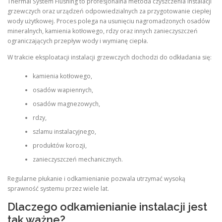
Thermal System Flushing to profesjonalna metoda czyszczenia instalacji
grzewczych oraz urządzeń odpowiedzialnych za przygotowanie ciepłej
wody użytkowej. Proces polega na usunięciu nagromadzonych osadów
mineralnych, kamienia kotłowego, rdzy oraz innych zanieczyszczeń
ograniczających przepływ wody i wymianę ciepła.
W trakcie eksploatacji instalacji grzewczych dochodzi do odkładania się:
kamienia kotłowego,
osadów wapiennych,
osadów magnezowych,
rdzy,
szlamu instalacyjnego,
produktów korozji,
zanieczyszczeń mechanicznych.
Regularne płukanie i odkamienianie pozwala utrzymać wysoką
sprawność systemu przez wiele lat.
Dlaczego odkamienianie instalacji jest
tak ważne?