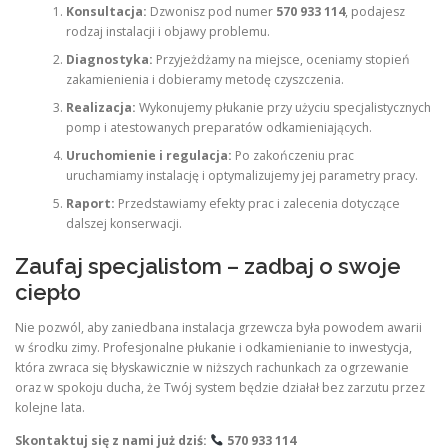
Konsultacja:
Dzwonisz pod numer
570 933 114
, podajesz
rodzaj instalacji i objawy problemu.
Diagnostyka:
Przyjeżdżamy na miejsce, oceniamy stopień
zakamienienia i dobieramy metodę czyszczenia.
Realizacja:
Wykonujemy płukanie przy użyciu specjalistycznych
pomp i atestowanych preparatów odkamieniających.
Uruchomienie i regulacja:
Po zakończeniu prac
uruchamiamy instalację i optymalizujemy jej parametry pracy.
Raport:
Przedstawiamy efekty prac i zalecenia dotyczące
dalszej konserwacji.
Zaufaj specjalistom – zadbaj o swoje
ciepło
Nie pozwól, aby zaniedbana instalacja grzewcza była powodem awarii
w środku zimy. Profesjonalne płukanie i odkamienianie to inwestycja,
która zwraca się błyskawicznie w niższych rachunkach za ogrzewanie
oraz w spokoju ducha, że Twój system będzie działał bez zarzutu przez
kolejne lata.
Skontaktuj się z nami już dziś:
570 933 114