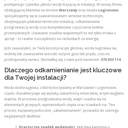
pomijanego czynnika: jakości wody krążącej w instalacji. W naszej firmie,
obsługującej klientów na terenie
Warszawy
oraz miasta
Legionowo
,
specjalizujemy się w zaawansowanym serwisie technicznym,
obejmującym płukanie termiczne instalacji, odkamienianie
podgrzewaczy wody oraz kompleksowe czyszczenie kotłów
przemysłowych. Usuwanie osadów wapiennych to nie tylko troska o
sprzęt – to realne oszczędności na rachunkach za energię.
Jeśli zauważyłeś, że Twój kocioł pracuje głośniej, woda nagrzewa się
wolniej lub zauważalnie wzrosło zużycie gazu lub prądu, czas na
profesjonalny serwis. Skontaktuj się z nami pod numerem:
570 933 114
.
Dlaczego odkamienianie jest kluczowe
dla Twojej instalacji?
Woda wodociągowa, z której korzystamy w Warszawie i Legionowie,
często charakteryzuje się wysoką zawartością minerałów, w tym węglanu
wapnia. W procesie podgrzewania wody, wapń osadza się na
elementach grzejnych, wymiennikach ciepła oraz ściankach rur. Ten
proces, nazywany potocznie „zakamienianiem”, prowadzi do szeregu
negatywnych skutków:
Drastyczny spadek wydajności:
Warstwa kamienia o