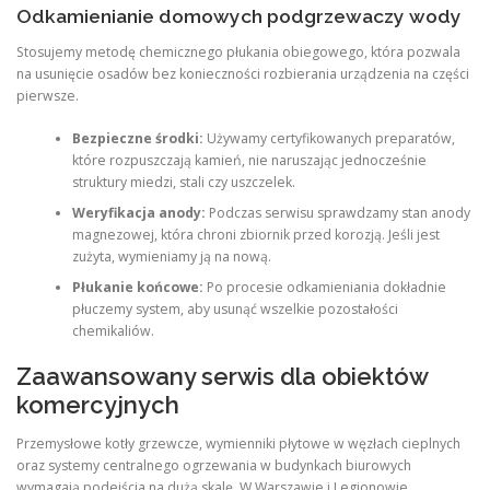
Odkamienianie domowych podgrzewaczy wody
Stosujemy metodę chemicznego płukania obiegowego, która pozwala
na usunięcie osadów bez konieczności rozbierania urządzenia na części
pierwsze.
Bezpieczne środki:
Używamy certyfikowanych preparatów,
które rozpuszczają kamień, nie naruszając jednocześnie
struktury miedzi, stali czy uszczelek.
Weryfikacja anody:
Podczas serwisu sprawdzamy stan anody
magnezowej, która chroni zbiornik przed korozją. Jeśli jest
zużyta, wymieniamy ją na nową.
Płukanie końcowe:
Po procesie odkamieniania dokładnie
płuczemy system, aby usunąć wszelkie pozostałości
chemikaliów.
Zaawansowany serwis dla obiektów
komercyjnych
Przemysłowe kotły grzewcze, wymienniki płytowe w węzłach cieplnych
oraz systemy centralnego ogrzewania w budynkach biurowych
wymagają podejścia na dużą skalę. W Warszawie i Legionowie