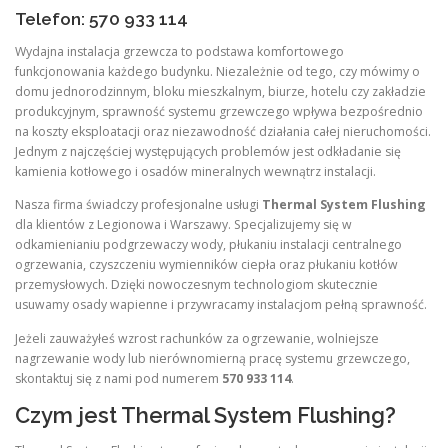
Telefon: 570 933 114
Wydajna instalacja grzewcza to podstawa komfortowego
funkcjonowania każdego budynku. Niezależnie od tego, czy mówimy o
domu jednorodzinnym, bloku mieszkalnym, biurze, hotelu czy zakładzie
produkcyjnym, sprawność systemu grzewczego wpływa bezpośrednio
na koszty eksploatacji oraz niezawodność działania całej nieruchomości.
Jednym z najczęściej występujących problemów jest odkładanie się
kamienia kotłowego i osadów mineralnych wewnątrz instalacji.
Nasza firma świadczy profesjonalne usługi
Thermal System Flushing
dla klientów z Legionowa i Warszawy. Specjalizujemy się w
odkamienianiu podgrzewaczy wody, płukaniu instalacji centralnego
ogrzewania, czyszczeniu wymienników ciepła oraz płukaniu kotłów
przemysłowych. Dzięki nowoczesnym technologiom skutecznie
usuwamy osady wapienne i przywracamy instalacjom pełną sprawność.
Jeżeli zauważyłeś wzrost rachunków za ogrzewanie, wolniejsze
nagrzewanie wody lub nierównomierną pracę systemu grzewczego,
skontaktuj się z nami pod numerem
570 933 114
.
Czym jest Thermal System Flushing?