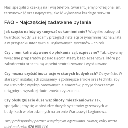
Nasi specjaliści czekają na Twój telefon. Gwarantujemy profesjonalizm,
terminowość oraz najwyższą jakość wykonania każdego serwisu.
FAQ – Najczęściej zadawane pytania
Jak często należy wykonywać odkamienianie?
Wszystko zależy od
twardości wody. Zalecamy przegląd instalacji przynajmniej raz na 2 lata,
a w przypadku intensywnie użytkowanych systemów – co rok.
Czy chemikalia używane do płukania są bezpieczne?
Tak, używamy
wyłącznie preparatów posiadających atesty bezpieczeństwa, które po
zakończeniu procesu są w pełni neutralizowane i wypłukiwane.
Czy można czyścić instalacje w starych budynkach?
Oczywiście. W
starszych instalacjach stosujemy łagodniejsze środki oraz techniki, aby
nie uszkodzić wyeksploatowanych elementów, przy jednoczesnym
osiągnięciu wysokiej skuteczności czyszczenia.
Czy obsługujecie duże wspólnoty mieszkaniowe?
Tak,
specjalizujemy się w obsłudze dużych systemów grzewczych w
budynkach wielorodzinnych na terenie Warszawy i Legionowa.
Twój profesjonalny partner w wydajnym ogrzewaniu. Numer, który warto
mieć pod ręką:
570 933 114
.