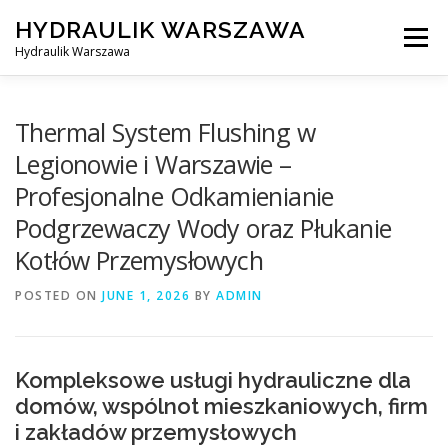
Skip
HYDRAULIK WARSZAWA
to
Menu
content
Hydraulik Warszawa
HYDRAULIK WARSZAWA – WYMIANA SPŁUCZKI ITP..
Thermal System Flushing w
Legionowie i Warszawie –
Profesjonalne Odkamienianie
OBSŁUGIWANE LOKALIZACJE – WARSZAWA I OKOLICE
Podgrzewaczy Wody oraz Płukanie
Kotłów Przemysłowych
KONTAKT
POSTED ON
JUNE 1, 2026
BY
ADMIN
Kompleksowe usługi hydrauliczne dla
domów, wspólnot mieszkaniowych, firm
i zakładów przemysłowych