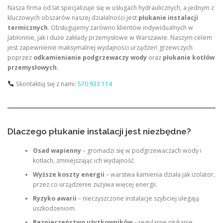
Nasza firma od lat specjalizuje się w usługach hydraulicznych, a jednym z
kluczowych obszarów naszej działalności jest
płukanie instalacji
termicznych
. Obsługujemy zarówno klientów indywidualnych w
Jabłonnie, jak i duże zakłady przemysłowe w Warszawie. Naszym celem
jest zapewnienie maksymalnej wydajności urządzeń grzewczych
poprzez
odkamienianie podgrzewaczy wody
oraz
płukanie kotłów
przemysłowych
.
Skontaktuj się z nami:
570 933 114
Dlaczego płukanie instalacji jest niezbędne?
Osad wapienny
– gromadzi się w podgrzewaczach wody i
kotłach, zmniejszając ich wydajność.
Wyższe koszty energii
– warstwa kamienia działa jak izolator,
przez co urządzenie zużywa więcej energii.
Ryzyko awarii
– nieczyszczone instalacje szybciej ulegają
uszkodzeniom.
Bezpieczeństwo użytkowników
– regularne płukanie