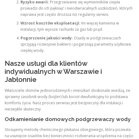
Ryzyko awarii:
Przegrzewanie się wymienników ciepła
prowadzi do ich pęknięć i nieodwracalnych uszkodzeń, których
naprawa jest często droższa niż regularny serwis.
Wzrost kosztów eksploatacji:
Im więcej kamienia w
instalacji, tym wyższe rachunki za gaz lub prąd.
Pogorszenie jakości wody:
Osady w podgrzewaczach
sprzyjają rozwojowi bakterii i pogarszają parametry użytkowe
ciepłej wody.
Nasze usługi dla klientów
indywidualnych w Warszawie i
Jabłonnie
Właściciele domów jednorodzinnych i mieszkań doskonale wiedzą, że
sprawny zasobnik wody (bojler) lub kocioł dwufunkcyjny to podstawa
komfortu życia. Nasz proces serwisu jest bezpieczny dla instalacji i
niezwykle skuteczny.
Odkamienianie domowych podgrzewaczy wody
Stosujemy metodę chemicznego płukania obiegowego, która pozwala
na usunięcie osadów bez konieczności rozbierania urządzenia na części