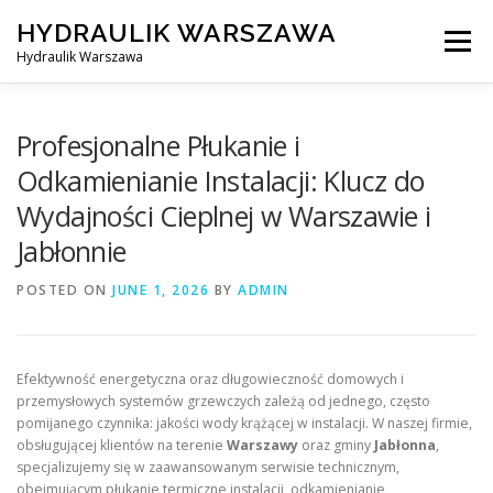
Skip
HYDRAULIK WARSZAWA
to
Menu
content
Hydraulik Warszawa
HYDRAULIK WARSZAWA – WYMIANA SPŁUCZKI ITP..
Profesjonalne Płukanie i
Odkamienianie Instalacji: Klucz do
Wydajności Cieplnej w Warszawie i
OBSŁUGIWANE LOKALIZACJE – WARSZAWA I OKOLICE
Jabłonnie
POSTED ON
KONTAKT
JUNE 1, 2026
BY
ADMIN
Efektywność energetyczna oraz długowieczność domowych i
przemysłowych systemów grzewczych zależą od jednego, często
pomijanego czynnika: jakości wody krążącej w instalacji. W naszej firmie,
obsługującej klientów na terenie
Warszawy
oraz gminy
Jabłonna
,
specjalizujemy się w zaawansowanym serwisie technicznym,
obejmującym płukanie termiczne instalacji, odkamienianie