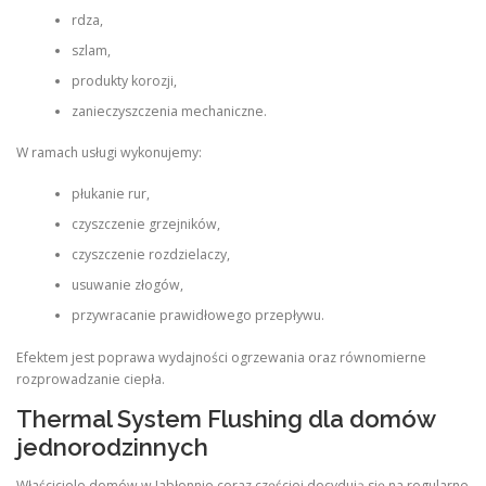
rdza,
szlam,
produkty korozji,
zanieczyszczenia mechaniczne.
W ramach usługi wykonujemy:
płukanie rur,
czyszczenie grzejników,
czyszczenie rozdzielaczy,
usuwanie złogów,
przywracanie prawidłowego przepływu.
Efektem jest poprawa wydajności ogrzewania oraz równomierne
rozprowadzanie ciepła.
Thermal System Flushing dla domów
jednorodzinnych
Właściciele domów w Jabłonnie coraz częściej decydują się na regularne