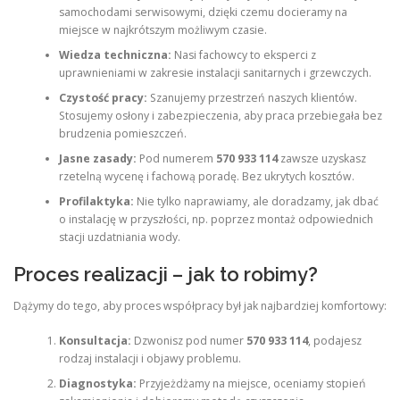
samochodami serwisowymi, dzięki czemu docieramy na
miejsce w najkrótszym możliwym czasie.
Wiedza techniczna:
Nasi fachowcy to eksperci z
uprawnieniami w zakresie instalacji sanitarnych i grzewczych.
Czystość pracy:
Szanujemy przestrzeń naszych klientów.
Stosujemy osłony i zabezpieczenia, aby praca przebiegała bez
brudzenia pomieszczeń.
Jasne zasady:
Pod numerem
570 933 114
zawsze uzyskasz
rzetelną wycenę i fachową poradę. Bez ukrytych kosztów.
Profilaktyka:
Nie tylko naprawiamy, ale doradzamy, jak dbać
o instalację w przyszłości, np. poprzez montaż odpowiednich
stacji uzdatniania wody.
Proces realizacji – jak to robimy?
Dążymy do tego, aby proces współpracy był jak najbardziej komfortowy:
Konsultacja:
Dzwonisz pod numer
570 933 114
, podajesz
rodzaj instalacji i objawy problemu.
Diagnostyka:
Przyjeżdżamy na miejsce, oceniamy stopień