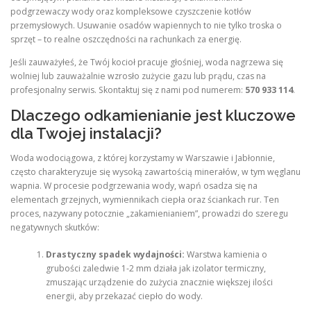
podgrzewaczy wody oraz kompleksowe czyszczenie kotłów
przemysłowych. Usuwanie osadów wapiennych to nie tylko troska o
sprzęt – to realne oszczędności na rachunkach za energię.
Jeśli zauważyłeś, że Twój kocioł pracuje głośniej, woda nagrzewa się
wolniej lub zauważalnie wzrosło zużycie gazu lub prądu, czas na
profesjonalny serwis. Skontaktuj się z nami pod numerem:
570 933 114
.
Dlaczego odkamienianie jest kluczowe
dla Twojej instalacji?
Woda wodociągowa, z której korzystamy w Warszawie i Jabłonnie,
często charakteryzuje się wysoką zawartością minerałów, w tym węglanu
wapnia. W procesie podgrzewania wody, wapń osadza się na
elementach grzejnych, wymiennikach ciepła oraz ściankach rur. Ten
proces, nazywany potocznie „zakamienianiem”, prowadzi do szeregu
negatywnych skutków:
Drastyczny spadek wydajności:
Warstwa kamienia o
grubości zaledwie 1-2 mm działa jak izolator termiczny,
zmuszając urządzenie do zużycia znacznie większej ilości
energii, aby przekazać ciepło do wody.