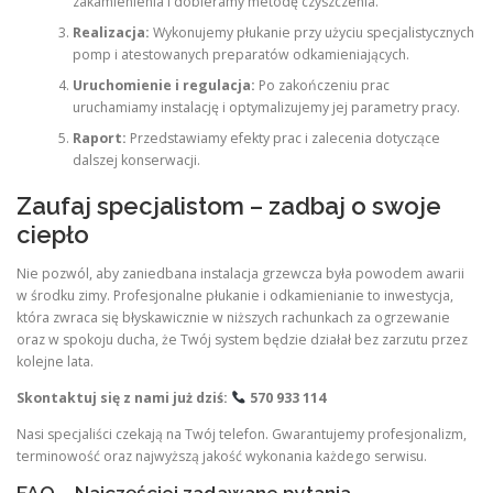
zakamienienia i dobieramy metodę czyszczenia.
Realizacja:
Wykonujemy płukanie przy użyciu specjalistycznych
pomp i atestowanych preparatów odkamieniających.
Uruchomienie i regulacja:
Po zakończeniu prac
uruchamiamy instalację i optymalizujemy jej parametry pracy.
Raport:
Przedstawiamy efekty prac i zalecenia dotyczące
dalszej konserwacji.
Zaufaj specjalistom – zadbaj o swoje
ciepło
Nie pozwól, aby zaniedbana instalacja grzewcza była powodem awarii
w środku zimy. Profesjonalne płukanie i odkamienianie to inwestycja,
która zwraca się błyskawicznie w niższych rachunkach za ogrzewanie
oraz w spokoju ducha, że Twój system będzie działał bez zarzutu przez
kolejne lata.
Skontaktuj się z nami już dziś:
570 933 114
Nasi specjaliści czekają na Twój telefon. Gwarantujemy profesjonalizm,
terminowość oraz najwyższą jakość wykonania każdego serwisu.
FAQ – Najczęściej zadawane pytania