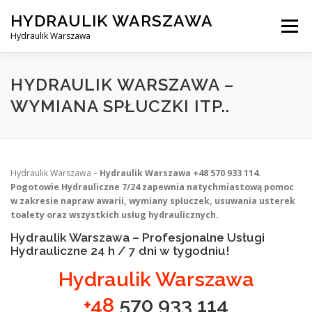
Skip
HYDRAULIK WARSZAWA
to
Menu
content
Hydraulik Warszawa
HYDRAULIK WARSZAWA – WYMIANA SPŁUCZKI ITP..
HYDRAULIK WARSZAWA –
WYMIANA SPŁUCZKI ITP..
OBSŁUGIWANE LOKALIZACJE – WARSZAWA I OKOLICE
Hydraulik Warszawa –
Hydraulik Warszawa +48 570 933 114.
KONTAKT
Pogotowie Hydrauliczne 7/24 zapewnia natychmiastową pomoc
w zakresie napraw awarii, wymiany spłuczek, usuwania usterek
toalety oraz wszystkich usług hydraulicznych.
Hydraulik Warszawa – Profesjonalne Usługi
Hydrauliczne 24 h / 7 dni w tygodniu!
Hydraulik Warszawa
+48
570 933 114