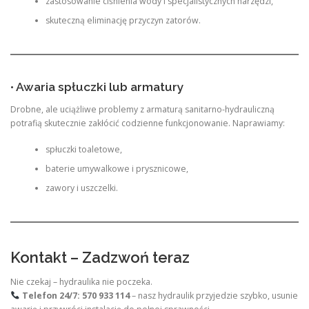
zastosowanie ciśnienia wody i specjalistycznych narzędzi,
skuteczną eliminację przyczyn zatorów.
• Awaria spłuczki lub armatury
Drobne, ale uciążliwe problemy z armaturą sanitarno-hydrauliczną
potrafią skutecznie zakłócić codzienne funkcjonowanie. Naprawiamy:
spłuczki toaletowe,
baterie umywalkowe i prysznicowe,
zawory i uszczelki.
Kontakt – Zadzwoń teraz
Nie czekaj – hydraulika nie poczeka.
Telefon 24/7:
570 933 114
– nasz hydraulik przyjedzie szybko, usunie