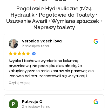
Pogotowie Hydrauliczne 7/24
Hydraulik • Pogotowie do Toalety •
Usuwanie Awarii • Wymiana spłuczek •
Naprawy toalety
Veronica Vaschilova
2 miesięcy temu
Szybko i fachowo wymieniono kolumnę
prysznicową. Na początku okazało się, że
zakupiony przeze mnie zestaw nie pasował, ale
Panowie od razu zorientowali się w sytuacji i
pomógli wybrać inny odpowiedni wariant. Tego
Czytaj więcej
samego dnia wszystko zostało kupione i od razu
zamontowane. Mimo pojawiających się po drodze
trudności cały proces zajął bardzo mało czasu.
Bardzo szybka i profesjonalna pomoc, polecam.
Patrycja O
2 miesięcy temu