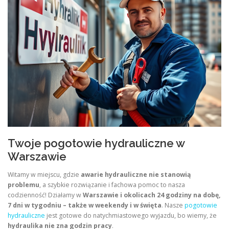
Twoje pogotowie hydrauliczne w
Warszawie
Witamy w miejscu, gdzie
awarie hydrauliczne nie stanowią
problemu
, a szybkie rozwiązanie i fachowa pomoc to nasza
codzienność! Działamy w
Warszawie i okolicach 24 godziny na dobę,
7 dni w tygodniu – także w weekendy i w święta
. Nasze
pogotowie
hydrauliczne
jest gotowe do natychmiastowego wyjazdu, bo wiemy, że
hydraulika nie zna godzin pracy
.