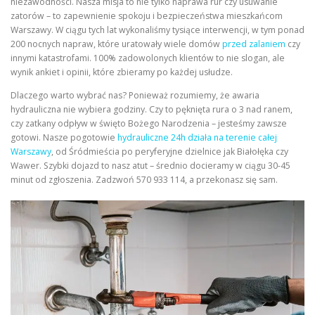
niezawodności. Nasza misja to nie tylko naprawa rur czy usuwanie
zatorów – to zapewnienie spokoju i bezpieczeństwa mieszkańcom
Warszawy. W ciągu tych lat wykonaliśmy tysiące interwencji, w tym ponad
200 nocnych napraw, które uratowały wiele domów
przed zalaniem
czy
innymi katastrofami. 100% zadowolonych klientów to nie slogan, ale
wynik ankiet i opinii, które zbieramy po każdej usłudze.
Dlaczego warto wybrać nas? Ponieważ rozumiemy, że awaria
hydrauliczna nie wybiera godziny. Czy to pęknięta rura o 3 nad ranem,
czy zatkany odpływ w święto Bożego Narodzenia – jesteśmy zawsze
gotowi. Nasze pogotowie
hydrauliczne 24h działa na terenie całej
Warszawy
, od Śródmieścia po peryferyjne dzielnice jak Białołęka czy
Wawer. Szybki dojazd to nasz atut – średnio docieramy w ciągu 30-45
minut od zgłoszenia. Zadzwoń 570 933 114, a przekonasz się sam.