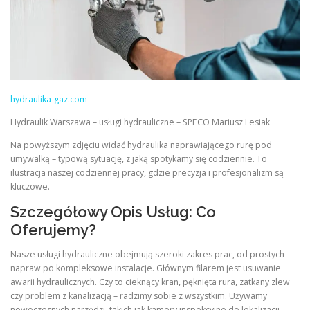
hydraulika-gaz.com
Hydraulik Warszawa – usługi hydrauliczne – SPECO Mariusz Lesiak
Na powyższym zdjęciu widać hydraulika naprawiającego rurę pod
umywalką – typową sytuację, z jaką spotykamy się codziennie. To
ilustracja naszej codziennej pracy, gdzie precyzja i profesjonalizm są
kluczowe.
Szczegółowy Opis Usług: Co
Oferujemy?
Nasze usługi hydrauliczne obejmują szeroki zakres prac, od prostych
napraw po kompleksowe instalacje. Głównym filarem jest usuwanie
awarii hydraulicznych. Czy to cieknący kran, pęknięta rura, zatkany zlew
czy problem z kanalizacją – radzimy sobie z wszystkim. Używamy
nowoczesnych narzędzi, takich jak kamery inspekcyjne do lokalizacji