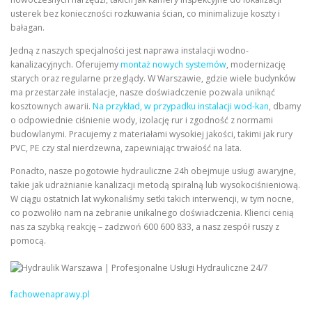
usterek bez konieczności rozkuwania ścian, co minimalizuje koszty i
bałagan.
Jedną z naszych specjalności jest naprawa instalacji wodno-
kanalizacyjnych. Oferujemy
montaż nowych systemów
, modernizację
starych oraz regularne przeglądy. W Warszawie, gdzie wiele budynków
ma przestarzałe instalacje, nasze doświadczenie pozwala uniknąć
kosztownych awarii.
Na przykład, w przypadku instalacji wod-kan
, dbamy
o odpowiednie ciśnienie wody, izolację rur i zgodność z normami
budowlanymi. Pracujemy z materiałami wysokiej jakości, takimi jak rury
PVC, PE czy stal nierdzewna, zapewniając trwałość na lata.
Ponadto, nasze pogotowie hydrauliczne 24h obejmuje usługi awaryjne,
takie jak udrażnianie kanalizacji metodą spiralną lub wysokociśnieniową.
W ciągu ostatnich lat wykonaliśmy setki takich interwencji, w tym nocne,
co pozwoliło nam na zebranie unikalnego doświadczenia. Klienci cenią
nas za szybką reakcję – zadzwoń 600 600 833, a nasz zespół ruszy z
pomocą.
fachowenaprawy.pl