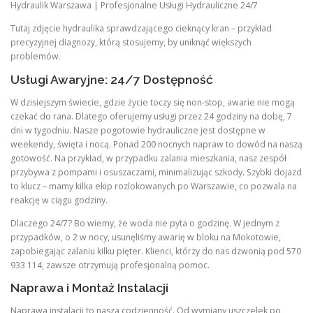
Hydraulik Warszawa | Profesjonalne Usługi Hydrauliczne 24/7
Tutaj zdjęcie hydraulika sprawdzającego cieknący kran – przykład
precyzyjnej diagnozy, którą stosujemy, by uniknąć większych
problemów.
Usługi Awaryjne: 24/7 Dostępność
W dzisiejszym świecie, gdzie życie toczy się non-stop, awarie nie mogą
czekać do rana. Dlatego oferujemy usługi przez 24 godziny na dobę, 7
dni w tygodniu. Nasze pogotowie hydrauliczne jest dostępne w
weekendy, święta i nocą. Ponad 200 nocnych napraw to dowód na naszą
gotowość. Na przykład, w przypadku zalania mieszkania, nasz zespół
przybywa z pompami i osuszaczami, minimalizując szkody. Szybki dojazd
to klucz – mamy kilka ekip rozlokowanych po Warszawie, co pozwala na
reakcję w ciągu godziny.
Dlaczego 24/7? Bo wiemy, że woda nie pyta o godzinę. W jednym z
przypadków, o 2 w nocy, usunęliśmy awarię w bloku na Mokotowie,
zapobiegając zalaniu kilku pięter. Klienci, którzy do nas dzwonią pod 570
933 114, zawsze otrzymują profesjonalną pomoc.
Naprawa i Montaż Instalacji
Naprawa instalacji to nasza codzienność. Od wymiany uszczelek po