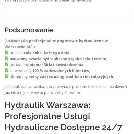
awarię i przywróci instalację do pełnej sprawności.
Podsumowanie
Działamy jako
profesjonalne pogotowie hydrauliczne w
Warszawie
, które:
pracuje
całą dobę, każdego dnia
,
usuwamy awarie hydrauliczne szybko i skutecznie
,
posiadamy
niemal 30 lat doświadczenia
,
zapewniamy
100 % zadowolonych klientów
,
oferujemy
pełny zakres usług wod-kan i instalacyjnych
.
Jeśli szukasz hydraulika, który rozwiąże problem bez stresu –
zadzwoń
już teraz
. Jesteśmy tu po to, żeby Ci pomóc.
Hydraulik Warszawa:
Profesjonalne Usługi
Hydrauliczne Dostępne 24/7