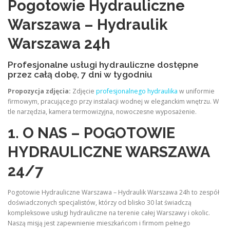
Pogotowie Hydrauliczne
Warszawa – Hydraulik
Warszawa 24h
Profesjonalne usługi hydrauliczne dostępne
przez całą dobę, 7 dni w tygodniu
Propozycja zdjęcia:
Zdjęcie
profesjonalnego hydraulika
w uniformie
firmowym, pracującego przy instalacji wodnej w eleganckim wnętrzu. W
tle narzędzia, kamera termowizyjna, nowoczesne wyposażenie.
1. O NAS – POGOTOWIE
HYDRAULICZNE WARSZAWA
24/7
Pogotowie Hydrauliczne Warszawa – Hydraulik Warszawa 24h to zespół
doświadczonych specjalistów, którzy od blisko 30 lat świadczą
kompleksowe usługi hydrauliczne na terenie całej Warszawy i okolic.
Naszą misją jest zapewnienie mieszkańcom i firmom pełnego