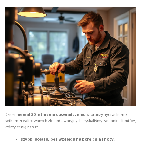
Dzięki
niemal 30 letniemu doświadczeniu
w branży hydraulicznej i
setkom zrealizowanych zleceń awaryjnych, zyskaliśmy zaufanie klientów,
którzy cenią nas za:
szybki dojazd, bez względu na porę dnia i nocy
,