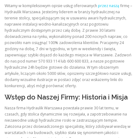
Witamy w kompleksowym opisie usług oferowanych
przez naszą
firmę –
Hydraulik Warszawa. Jesteśmy liderem w branży hydraulicznej na
terenie stolicy, specjalizującym się w usuwaniu awarii hydraulicznych,
naprawie instalacji wodno-kanalizacyjnych oraz pogotowiu
hydraulicznym dostępnym przez całą dobę. Z prawie 30 latami
doświadczenia na rynku, wykonaliśmy ponad 200 nocnych napraw, co
pozwoliło nam osiągnąć 100% zadowolenia klientów. Pracujemy 24
godziny na dobę, 7 dni w tygodniu, w tym w weekendy i święta,
zapewniając szybki dojazd do każdego miejsca w Warszawie. Zadzwoń
do nas pod numer 570 933 114 lub 600 600 833, a nasze pogotowie
hydrauliczne 24h będzie gotowe do działania. W tym obszernym
artykule, liczącym około 5000 słów, opiszemy szczegółowo nasze usługi,
dodamy wizualne ilustracje w postaci zdjęć oraz wskażemy linki do
konkurencji, abyś mógł porównać oferty.
Wstęp do Naszej Firmy: Historia i Misja
Nasza firma Hydraulik Warszawa powstała prawie 30 lat temu, w
czasach, gdy stolica dynamicznie się rozwijała, a zapotrzebowanie na
niezawodne usługi hydrauliczne rosło w zastraszającym tempie.
Założona przez doświadczonego specjalistę, który zdobywał wiedzę w
warsztatach i na budowach, szybko stała się synonimem jakości i