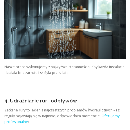
Nasze prace wykonujemy z najwyższą starannością, aby każda instalacja
działała bez zarzutu i służyła przez lata.
4. Udrażnianie rur i odpływów
Zatkane rury to jeden z najczęstszych problemów hydraulicznych – i z
reguły pojawiają się w najmniej odpowiednim momencie.
Oferujemy
profesjonalne
: