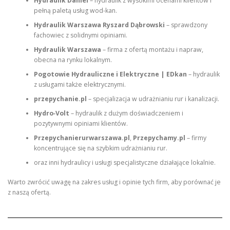
Hydraulik Daniel
– hydraulik z wysokimi ocenami klientów i
pełną paletą usług wod-kan.
Hydraulik Warszawa Ryszard Dąbrowski
– sprawdzony
fachowiec z solidnymi opiniami.
Hydraulik Warszawa
– firma z ofertą montażu i napraw,
obecna na rynku lokalnym.
Pogotowie Hydrauliczne i Elektryczne | EDkan
– hydraulik
z usługami także elektrycznymi.
przepychanie.pl
– specjalizacja w udrażnianiu rur i kanalizacji.
Hydro‑Volt
– hydraulik z dużym doświadczeniem i
pozytywnymi opiniami klientów.
Przepychanierurwarszawa.pl
,
Przepychamy.pl
– firmy
koncentrujące się na szybkim udrażnianiu rur.
oraz inni hydraulicy i usługi specjalistyczne działające lokalnie.
Warto zwrócić uwagę na zakres usług i opinie tych firm, aby porównać je
z naszą ofertą.