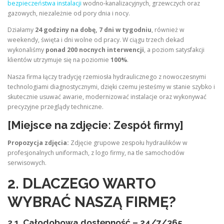
bezpieczeństwa instalacji
wodno‑kanalizacyjnych, grzewczych oraz
gazowych, niezależnie od pory dnia i nocy.
Działamy
24 godziny na dobę, 7 dni w tygodniu
, również w
weekendy, święta i dni wolne od pracy. W ciągu trzech dekad
wykonaliśmy
ponad 200 nocnych interwencji
, a poziom satysfakcji
klientów utrzymuje się na poziomie
100%
.
Nasza firma łączy tradycję rzemiosła hydraulicznego z nowoczesnymi
technologiami diagnostycznymi, dzięki czemu jesteśmy w stanie szybko i
skutecznie usuwać awarie, modernizować instalacje oraz wykonywać
precyzyjne przeglądy techniczne.
[Miejsce na zdjęcie: Zespół firmy]
Propozycja zdjęcia:
Zdjęcie grupowe zespołu hydraulików w
profesjonalnych uniformach, z logo firmy, na tle samochodów
serwisowych.
2. DLACZEGO WARTO
WYBRAĆ NASZĄ FIRMĘ?
2.1. Całodobowa dostępność – 24/7/365