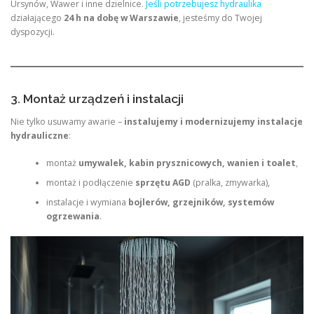
Ursynów, Wawer i inne dzielnice.
Jeśli potrzebujesz hydraulika
działającego
24 h na dobę w Warszawie
, jesteśmy do Twojej
dyspozycji.
3. Montaż urządzeń i instalacji
Nie tylko usuwamy awarie –
instalujemy i modernizujemy instalacje
hydrauliczne
:
montaż
umywalek, kabin prysznicowych, wanien i toalet
,
montaż i podłączenie
sprzętu AGD
(pralka, zmywarka),
instalacje i wymiana
bojlerów, grzejników, systemów
ogrzewania
.