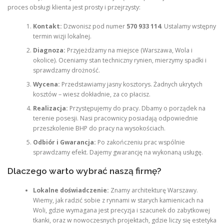
proces obsługi klienta jest prosty i przejrzysty:
Kontakt:
Dzwonisz pod numer
570 933 114
. Ustalamy wstępny
termin wizji lokalnej.
Diagnoza:
Przyjeżdżamy na miejsce (Warszawa, Wola i
okolice). Oceniamy stan techniczny rynien, mierzymy spadki i
sprawdzamy drożność.
Wycena:
Przedstawiamy jasny kosztorys. Żadnych ukrytych
kosztów – wiesz dokładnie, za co płacisz.
Realizacja:
Przystępujemy do pracy. Dbamy o porządek na
terenie posesji. Nasi pracownicy posiadają odpowiednie
przeszkolenie BHP do pracy na wysokościach.
Odbiór i Gwarancja:
Po zakończeniu prac wspólnie
sprawdzamy efekt. Dajemy gwarancję na wykonaną usługę.
Dlaczego warto wybrać naszą firmę?
Lokalne doświadczenie:
Znamy architekturę Warszawy.
Wiemy, jak radzić sobie z rynnami w starych kamienicach na
Woli, gdzie wymagana jest precyzja i szacunek do zabytkowej
tkanki, oraz w nowoczesnych projektach, gdzie liczy się estetyka