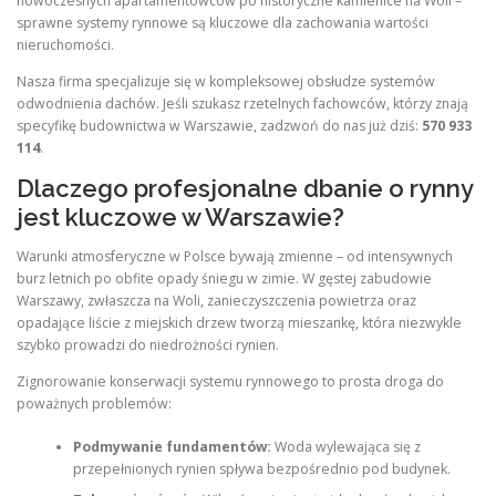
nowoczesnych apartamentowców po historyczne kamienice na Woli –
sprawne systemy rynnowe są kluczowe dla zachowania wartości
nieruchomości.
Nasza firma specjalizuje się w kompleksowej obsłudze systemów
odwodnienia dachów. Jeśli szukasz rzetelnych fachowców, którzy znają
specyfikę budownictwa w Warszawie, zadzwoń do nas już dziś:
570 933
114
.
Dlaczego profesjonalne dbanie o rynny
jest kluczowe w Warszawie?
Warunki atmosferyczne w Polsce bywają zmienne – od intensywnych
burz letnich po obfite opady śniegu w zimie. W gęstej zabudowie
Warszawy, zwłaszcza na Woli, zanieczyszczenia powietrza oraz
opadające liście z miejskich drzew tworzą mieszankę, która niezwykle
szybko prowadzi do niedrożności rynien.
Zignorowanie konserwacji systemu rynnowego to prosta droga do
poważnych problemów:
Podmywanie fundamentów:
Woda wylewająca się z
przepełnionych rynien spływa bezpośrednio pod budynek.