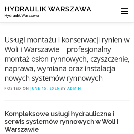
Skip
HYDRAULIK WARSZAWA
to
Menu
content
Hydraulik Warszawa
HYDRAULIK WARSZAWA – WYMIANA SPŁUCZKI ITP..
Usługi montażu i konserwacji rynien w
Woli i Warszawie – profesjonalny
montaż osłon rynnowych, czyszczenie,
OBSŁUGIWANE LOKALIZACJE – WARSZAWA I OKOLICE
naprawa, wymiana oraz instalacja
nowych systemów rynnowych
KONTAKT
POSTED ON
JUNE 15, 2026
BY
ADMIN
Kompleksowe usługi hydrauliczne i
serwis systemów rynnowych w Woli i
Warszawie