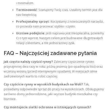
i minimalizm.
Terminowość:
Szanujemy Twój czas. Ustalony termin jest dla
nas świętością.
Profesjonalny sprzęt:
Korzystamy z nowoczesnych narzędzi,
co pozwala nam pracować szybko i czysto.
Uczciwe podejście:
Jeśli naprawa jest nieopłacalna, powiemy
Ci o tym wprost. Naszym celem jest budowanie długotrwałych
relacji z klientami, a nie jednorazowy zysk.
FAQ – Najczęściej zadawane pytania
Jak często należy czyścić rynny?
Zalecamy czyszczenie rynien
przynajmniej dwa razy w roku: późną jesienią (po opadnięciu liści) oraz
wczesną wiosną (przed intensywnymi opadami). W miejscach silnie
zadrzewionych warto to robić częściej.
Czy czyścicie rynny w wysokich budynkach na Woli?
Tak,
posiadamy odpowiedni sprzęt do pracy na wysokościach. Obsługujemy
zarówno domy jednorodzinne, jak i wyższe budynki mieszkalne czy
biurowe.
Czy montujecie siatki ochronne w istniejących rynnach?