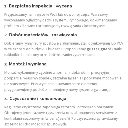
1.
Bezpłatna inspekcja i wycena
Przyjeżdżamy na miejsce w Woli lub dowolnej części Warszawy,
wykonujemy oględziny dachu i systemu rynnowego, dokumentujemy
problem zdjęciami i proponujemy rozwiązania z kosztorysem.
2.
Dobór materiałów i rozwiązania
Dobieramy rynny i rury spustowe z aluminium, stali ocynkowanej lub PCV
w zależności od budynku i budżetu. Proponujemy
gutter guard
(siatki i
nakładki) dla ochrony przed liśćmi i zanieczyszczeniami.
3.
Montaż i wymiana
Montaż wykonujemy zgodnie z normami dekarskimi: precyzyjne
podparcie, właściwy spadek, szczelne łączenia i poprawne mocowanie
rur spustowych. Przy wymianie usuwamy stare elementy,
przygotowujemy podłoże i montujemy nowy system z gwarancją.
4.
Czyszczenie i konserwacja
Regularne czyszczenie zapobiega zatorom i przeciążeniom rynien.
Oferujemy jednorazowe czyszczenia oraz abonamenty serwisowe z
kontrolami sezonowymi (wiosna/jesień). Po czyszczeniu sprawdzamy
szczelność i drożność rur spustowych.