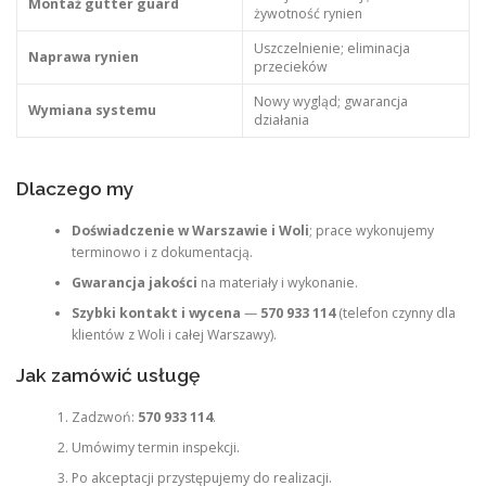
Montaż gutter guard
żywotność rynien
Uszczelnienie; eliminacja
Naprawa rynien
przecieków
Nowy wygląd; gwarancja
Wymiana systemu
działania
Dlaczego my
Doświadczenie w Warszawie i Woli
; prace wykonujemy
terminowo i z dokumentacją.
Gwarancja jakości
na materiały i wykonanie.
Szybki kontakt i wycena
—
570 933 114
(telefon czynny dla
klientów z Woli i całej Warszawy).
Jak zamówić usługę
Zadzwoń:
570 933 114
.
Umówimy termin inspekcji.
Po akceptacji przystępujemy do realizacji.