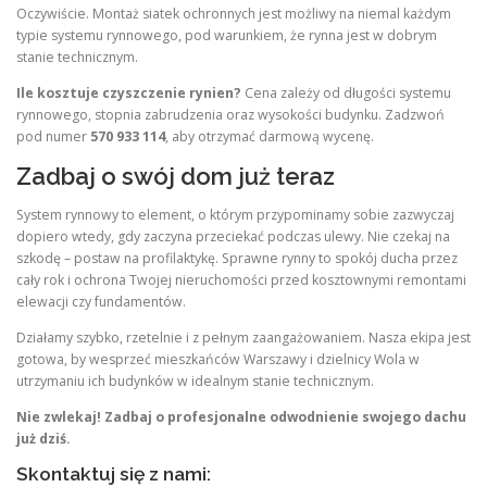
Oczywiście. Montaż siatek ochronnych jest możliwy na niemal każdym
typie systemu rynnowego, pod warunkiem, że rynna jest w dobrym
stanie technicznym.
Ile kosztuje czyszczenie rynien?
Cena zależy od długości systemu
rynnowego, stopnia zabrudzenia oraz wysokości budynku. Zadzwoń
pod numer
570 933 114
, aby otrzymać darmową wycenę.
Zadbaj o swój dom już teraz
System rynnowy to element, o którym przypominamy sobie zazwyczaj
dopiero wtedy, gdy zaczyna przeciekać podczas ulewy. Nie czekaj na
szkodę – postaw na profilaktykę. Sprawne rynny to spokój ducha przez
cały rok i ochrona Twojej nieruchomości przed kosztownymi remontami
elewacji czy fundamentów.
Działamy szybko, rzetelnie i z pełnym zaangażowaniem. Nasza ekipa jest
gotowa, by wesprzeć mieszkańców Warszawy i dzielnicy Wola w
utrzymaniu ich budynków w idealnym stanie technicznym.
Nie zwlekaj! Zadbaj o profesjonalne odwodnienie swojego dachu
już dziś.
Skontaktuj się z nami: