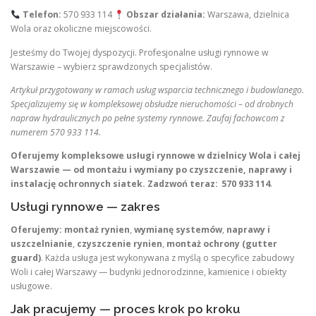
Telefon:
570 933 114
Obszar działania:
Warszawa, dzielnica
Wola oraz okoliczne miejscowości.
Jesteśmy do Twojej dyspozycji. Profesjonalne usługi rynnowe w
Warszawie – wybierz sprawdzonych specjalistów.
Artykuł przygotowany w ramach usług wsparcia technicznego i budowlanego.
Specjalizujemy się w kompleksowej obsłudze nieruchomości – od drobnych
napraw hydraulicznych po pełne systemy rynnowe. Zaufaj fachowcom z
numerem 570 933 114.
Oferujemy kompleksowe usługi rynnowe w dzielnicy Wola i całej
Warszawie — od montażu i wymiany po czyszczenie, naprawy i
instalację ochronnych siatek. Zadzwoń teraz:
570 933 114
.
Usługi rynnowe — zakres
Oferujemy:
montaż rynien
,
wymianę systemów
,
naprawy i
uszczelnianie
,
czyszczenie rynien
,
montaż ochrony (gutter
guard)
. Każda usługa jest wykonywana z myślą o specyfice zabudowy
Woli i całej Warszawy — budynki jednorodzinne, kamienice i obiekty
usługowe.
Jak pracujemy — proces krok po kroku