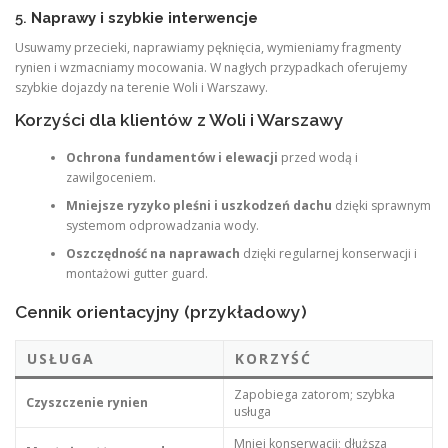
5.
Naprawy i szybkie interwencje
Usuwamy przecieki, naprawiamy pęknięcia, wymieniamy fragmenty
rynien i wzmacniamy mocowania. W nagłych przypadkach oferujemy
szybkie dojazdy na terenie Woli i Warszawy.
Korzyści dla klientów z Woli i Warszawy
Ochrona fundamentów i elewacji
przed wodą i
zawilgoceniem.
Mniejsze ryzyko pleśni i uszkodzeń dachu
dzięki sprawnym
systemom odprowadzania wody.
Oszczędność na naprawach
dzięki regularnej konserwacji i
montażowi gutter guard.
Cennik orientacyjny (przykładowy)
USŁUGA
KORZYŚĆ
Zapobiega zatorom; szybka
Czyszczenie rynien
usługa
Mniej konserwacji; dłuższa