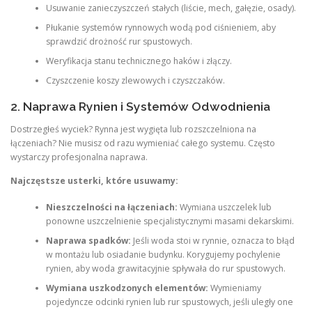
Usuwanie zanieczyszczeń stałych (liście, mech, gałęzie, osady).
Płukanie systemów rynnowych wodą pod ciśnieniem, aby
sprawdzić drożność rur spustowych.
Weryfikacja stanu technicznego haków i złączy.
Czyszczenie koszy zlewowych i czyszczaków.
2. Naprawa Rynien i Systemów Odwodnienia
Dostrzegłeś wyciek? Rynna jest wygięta lub rozszczelniona na
łączeniach? Nie musisz od razu wymieniać całego systemu. Często
wystarczy profesjonalna naprawa.
Najczęstsze usterki, które usuwamy:
Nieszczelności na łączeniach:
Wymiana uszczelek lub
ponowne uszczelnienie specjalistycznymi masami dekarskimi.
Naprawa spadków:
Jeśli woda stoi w rynnie, oznacza to błąd
w montażu lub osiadanie budynku. Korygujemy pochylenie
rynien, aby woda grawitacyjnie spływała do rur spustowych.
Wymiana uszkodzonych elementów:
Wymieniamy
pojedyncze odcinki rynien lub rur spustowych, jeśli uległy one