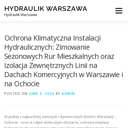
Skip
HYDRAULIK WARSZAWA
to
Menu
content
Hydraulik Warszawa
HYDRAULIK WARSZAWA – WYMIANA SPŁUCZKI ITP..
Ochrona Klimatyczna Instalacji
Hydraulicznych: Zimowanie
Sezonowych Rur Mieszkalnych oraz
OBSŁUGIWANE LOKALIZACJE – WARSZAWA I OKOLICE
Izolacja Zewnętrznych Linii na
Dachach Komercyjnych w Warszawie i
KONTAKT
na Ochocie
POSTED ON
JUNE 3, 2026
BY
ADMIN
W jednej z najbardziej zielonych i dynamicznych dzielnic Warszawy –
Ochocie – oraz w całym stołecznym obszarze, ochrona instalacji