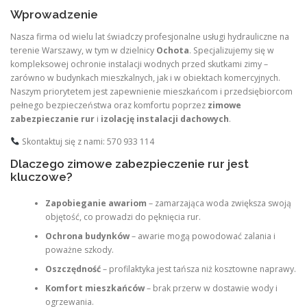
Wprowadzenie
Nasza firma od wielu lat świadczy profesjonalne usługi hydrauliczne na
terenie Warszawy, w tym w dzielnicy
Ochota
. Specjalizujemy się w
kompleksowej ochronie instalacji wodnych przed skutkami zimy –
zarówno w budynkach mieszkalnych, jak i w obiektach komercyjnych.
Naszym priorytetem jest zapewnienie mieszkańcom i przedsiębiorcom
pełnego bezpieczeństwa oraz komfortu poprzez
zimowe
zabezpieczanie rur
i
izolację instalacji dachowych
.
Skontaktuj się z nami: 570 933 114
Dlaczego zimowe zabezpieczenie rur jest
kluczowe?
Zapobieganie awariom
– zamarzająca woda zwiększa swoją
objętość, co prowadzi do pęknięcia rur.
Ochrona budynków
– awarie mogą powodować zalania i
poważne szkody.
Oszczędność
– profilaktyka jest tańsza niż kosztowne naprawy.
Komfort mieszkańców
– brak przerw w dostawie wody i
ogrzewania.