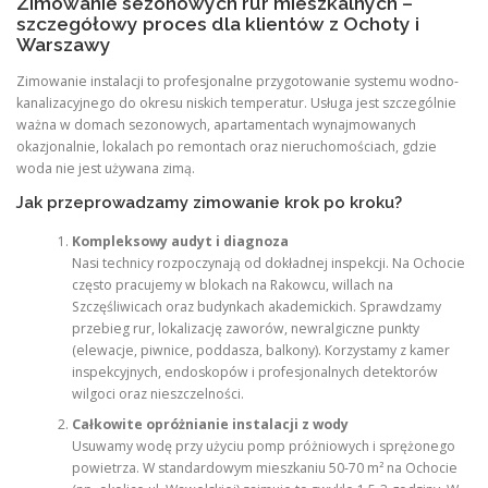
Zimowanie sezonowych rur mieszkalnych –
szczegółowy proces dla klientów z Ochoty i
Warszawy
Zimowanie instalacji to profesjonalne przygotowanie systemu wodno-
kanalizacyjnego do okresu niskich temperatur. Usługa jest szczególnie
ważna w domach sezonowych, apartamentach wynajmowanych
okazjonalnie, lokalach po remontach oraz nieruchomościach, gdzie
woda nie jest używana zimą.
Jak przeprowadzamy zimowanie krok po kroku?
Kompleksowy audyt i diagnoza
Nasi technicy rozpoczynają od dokładnej inspekcji. Na Ochocie
często pracujemy w blokach na Rakowcu, willach na
Szczęśliwicach oraz budynkach akademickich. Sprawdzamy
przebieg rur, lokalizację zaworów, newralgiczne punkty
(elewacje, piwnice, poddasza, balkony). Korzystamy z kamer
inspekcyjnych, endoskopów i profesjonalnych detektorów
wilgoci oraz nieszczelności.
Całkowite opróżnianie instalacji z wody
Usuwamy wodę przy użyciu pomp próżniowych i sprężonego
powietrza. W standardowym mieszkaniu 50-70 m² na Ochocie