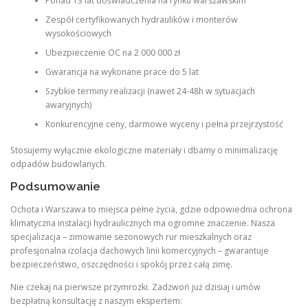
Ponad 13 lat doświadczenia na rynku warszawskim
Zespół certyfikowanych hydraulików i monterów
wysokościowych
Ubezpieczenie OC na 2 000 000 zł
Gwarancja na wykonane prace do 5 lat
Szybkie terminy realizacji (nawet 24-48h w sytuacjach
awaryjnych)
Konkurencyjne ceny, darmowe wyceny i pełna przejrzystość
Stosujemy wyłącznie ekologiczne materiały i dbamy o minimalizację
odpadów budowlanych.
Podsumowanie
Ochota i Warszawa to miejsca pełne życia, gdzie odpowiednia ochrona
klimatyczna instalacji hydraulicznych ma ogromne znaczenie. Nasza
specjalizacja – zimowanie sezonowych rur mieszkalnych oraz
profesjonalna izolacja dachowych linii komercyjnych – gwarantuje
bezpieczeństwo, oszczędności i spokój przez całą zimę.
Nie czekaj na pierwsze przymrozki. Zadzwoń już dzisiaj i umów
bezpłatną konsultację z naszym ekspertem: