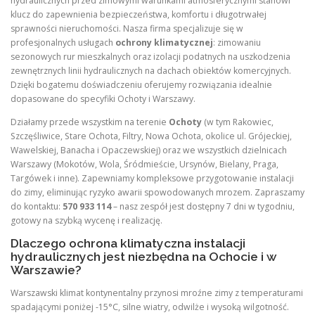
hydraulicznych przed zimowymi warunkami atmosferycznymi stanowi
klucz do zapewnienia bezpieczeństwa, komfortu i długotrwałej
sprawności nieruchomości. Nasza firma specjalizuje się w
profesjonalnych usługach
ochrony klimatycznej
: zimowaniu
sezonowych rur mieszkalnych oraz izolacji podatnych na uszkodzenia
zewnętrznych linii hydraulicznych na dachach obiektów komercyjnych.
Dzięki bogatemu doświadczeniu oferujemy rozwiązania idealnie
dopasowane do specyfiki Ochoty i Warszawy.
Działamy przede wszystkim na terenie
Ochoty
(w tym Rakowiec,
Szczęśliwice, Stare Ochota, Filtry, Nowa Ochota, okolice ul. Grójeckiej,
Wawelskiej, Banacha i Opaczewskiej) oraz we wszystkich dzielnicach
Warszawy (Mokotów, Wola, Śródmieście, Ursynów, Bielany, Praga,
Targówek i inne). Zapewniamy kompleksowe przygotowanie instalacji
do zimy, eliminując ryzyko awarii spowodowanych mrozem. Zapraszamy
do kontaktu:
570 933 114
– nasz zespół jest dostępny 7 dni w tygodniu,
gotowy na szybką wycenę i realizację.
Dlaczego ochrona klimatyczna instalacji
hydraulicznych jest niezbędna na Ochocie i w
Warszawie?
Warszawski klimat kontynentalny przynosi mroźne zimy z temperaturami
spadającymi poniżej -15°C, silne wiatry, odwilże i wysoką wilgotność.