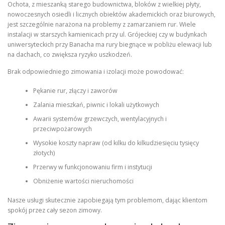
Ochota, z mieszanką starego budownictwa, bloków z wielkiej płyty,
nowoczesnych osiedli i licznych obiektów akademickich oraz biurowych,
jest szczególnie narażona na problemy z zamarzaniem rur. Wiele
instalacji w starszych kamienicach przy ul. Grójeckiej czy w budynkach
uniwersyteckich przy Banacha ma rury biegnące w pobliżu elewacji lub
na dachach, co zwiększa ryzyko uszkodzeń.
Brak odpowiedniego zimowania i izolacji może powodować:
Pękanie rur, złączy i zaworów
Zalania mieszkań, piwnic i lokali użytkowych
Awarii systemów grzewczych, wentylacyjnych i
przeciwpożarowych
Wysokie koszty napraw (od kilku do kilkudziesięciu tysięcy
złotych)
Przerwy w funkcjonowaniu firm i instytucji
Obniżenie wartości nieruchomości
Nasze usługi skutecznie zapobiegają tym problemom, dając klientom
spokój przez cały sezon zimowy.