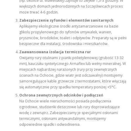
(np. okolice ul. Wawelskiej) zajmuje to zwykle 1,5-3 godziny. W
większych domach jednorodzinnych na Szczęśliwicach proces
może trwać 4-6 godzin.
Zabezpieczenie syfonów i elementów sanitarnych
Aplikujemy ekologiczne środki antyzamarzaniowe na bazie
glikolu propylenowego do syfonów umywalek, wanien,
pryszniców, brodzików, toalet i odpływów. Preparaty są w pełni
bezpieczne dla instalacji, środowiska i mieszkańców.
Zaawansowana izolacja termiczna rur
Owijamy rury otulinami z pianki polietylenowej (grubość 13-32
mm), kauczuku syntetycznego Armaflex lub wełny mineralnej. W
miejscach najbardziej narażonych (rury przy zewnętrznych
ścianach na Ochocie, gdzie wiatr jest odczuwalny) montujemy
samoregulujące kable grzewcze z termostatami, które włączają
się automatycznie przy spadku temperatury poniżej +5°C.
Ochrona zewnętrznych odcinków i podłączeń
Na Ochocie wiele nieruchomości posiada podłączenia
ogrodowe, studzienki deszczowe lub rury doprowadzające
wodę z zewnątrz. Zabezpieczamy je specjalnymi osłonami
termicznymi, osłonami antywandalnymi, montujemy
odpowiednie spadki i odwodnienia.