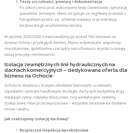
Testy szczelności, pomiary i dokumentacja
Po zakończeniu prac wykonujemy testy ciśnieniowe i symulację
warunków zimowych. Klient otrzymuje szczegółowy protokół z
fotografiami przed i po, schemat instalacji oraz instrukcję
bezpiecznego uruchomienia wiosną.
W sezonie 2025/2026 zrealizowaliśmy już ponad 160 zimowań na
terenie Ochoty i przyległych dzielnic. Klienci indywidualni, wspólnoty
mieszkaniowe, spółdzielnie i zarządcy nieruchomości wysoko oceniają
naszą precyzję i terminowość.
Izolacja zewnętrznych linii hydraulicznych na
dachach komercyjnych – dedykowana oferta dla
biznesu na Ochocie
Ochota to dzielnica z licznymi obiektami biurowymi, uczelniami,
szpitalami i centrami handlowymi. Rozległe dachy tych budynków kryją
instalacje: rynny, odpływy deszczowe, rury wentylacyjne, systemy
tryskaczowe i linie przeciwpożarowe – wszystkie narażone na działanie
mrozu i wiatru.
Jak realizujemy izolację dachową?
Bezpieczna inspekcja wysokościowa