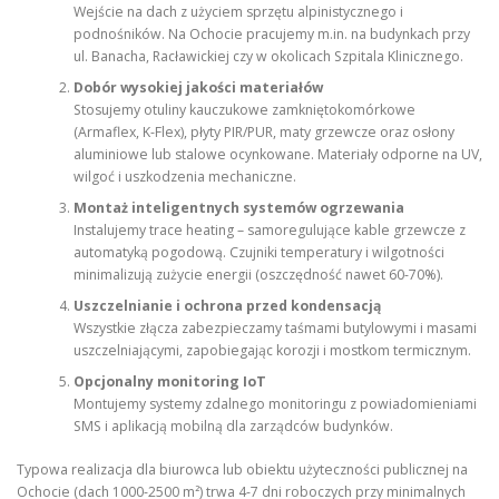
Wejście na dach z użyciem sprzętu alpinistycznego i
podnośników. Na Ochocie pracujemy m.in. na budynkach przy
ul. Banacha, Racławickiej czy w okolicach Szpitala Klinicznego.
Dobór wysokiej jakości materiałów
Stosujemy otuliny kauczukowe zamkniętokomórkowe
(Armaflex, K-Flex), płyty PIR/PUR, maty grzewcze oraz osłony
aluminiowe lub stalowe ocynkowane. Materiały odporne na UV,
wilgoć i uszkodzenia mechaniczne.
Montaż inteligentnych systemów ogrzewania
Instalujemy trace heating – samoregulujące kable grzewcze z
automatyką pogodową. Czujniki temperatury i wilgotności
minimalizują zużycie energii (oszczędność nawet 60-70%).
Uszczelnianie i ochrona przed kondensacją
Wszystkie złącza zabezpieczamy taśmami butylowymi i masami
uszczelniającymi, zapobiegając korozji i mostkom termicznym.
Opcjonalny monitoring IoT
Montujemy systemy zdalnego monitoringu z powiadomieniami
SMS i aplikacją mobilną dla zarządców budynków.
Typowa realizacja dla biurowca lub obiektu użyteczności publicznej na
Ochocie (dach 1000-2500 m²) trwa 4-7 dni roboczych przy minimalnych