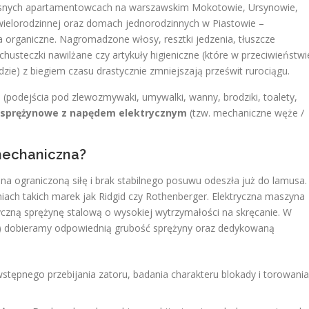
snych apartamentowcach na warszawskim Mokotowie, Ursynowie,
wielorodzinnej oraz domach jednorodzinnych w Piastowie –
a organiczne. Nagromadzone włosy, resztki jedzenia, tłuszcze
husteczki nawilżane czy artykuły higieniczne (które w przeciwieństwi
zie) z biegiem czasu drastycznie zmniejszają prześwit rurociągu.
 (podejścia pod zlewozmywaki, umywalki, wanny, brodziki, toalety,
 sprężynowe z napędem elektrycznym
(tzw. mechaniczne węże /
 mechaniczna?
 na ograniczoną siłę i brak stabilnego posuwu odeszła już do lamusa.
ach takich marek jak Ridgid czy Rothenberger. Elektryczna maszyna
yczną sprężynę stalową o wysokiej wytrzymałości na skręcanie. W
m) dobieramy odpowiednią grubość sprężyny oraz dedykowaną
stępnego przebijania zatoru, badania charakteru blokady i torowania