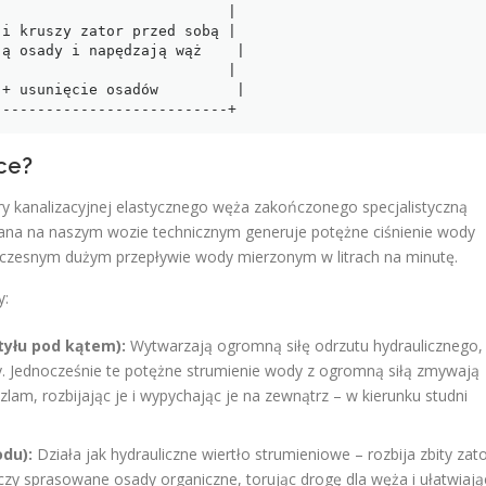
                          |

i kruszy zator przed sobą |

ą osady i napędzają wąż    |

                          |

+ usunięcie osadów         |

ce?
y kanalizacyjnej elastycznego węża zakończonego specjalistyczną
 na naszym wozie technicznym generuje potężne ciśnienie wody
oczesnym dużym przepływie wody mierzonym w litrach na minutę.
y:
tyłu pod kątem):
Wytwarzają ogromną siłę odrzutu hydraulicznego,
y. Jednocześnie te potężne strumienie wody z ogromną siłą zmywają
szlam, rozbijając je i wypychając je na zewnątrz – w kierunku studni
du):
Działa jak hydrauliczne wiertło strumieniowe – rozbija zbity zato
 czy sprasowane osady organiczne, torując drogę dla węża i ułatwiają