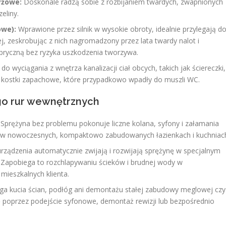
yżowe:
Doskonale radzą sobie z rozbijaniem twardych, zwapnionych
eliny.
owe):
Wprawione przez silnik w wysokie obroty, idealnie przylegają d
j, zeskrobując z nich nagromadzony przez lata twardy nalot i
abryczną bez ryzyka uszkodzenia tworzywa.
o wyciągania z wnętrza kanalizacji ciał obcych, takich jak ściereczki,
we kostki zapachowe, które przypadkowo wpadły do muszli WC.
go rur wewnętrznych
Sprężyna bez problemu pokonuje liczne kolana, syfony i załamania
owe w nowoczesnych, kompaktowo zabudowanych łazienkach i kuchniac
ądzenia automatycznie zwijają i rozwijają sprężynę w specjalnym
Zapobiega to rozchlapywaniu ścieków i brudnej wody w
ieszkalnych klienta.
a kucia ścian, podłóg ani demontażu stałej zabudowy meglowej czy
ię poprzez podejście syfonowe, demontaż rewizji lub bezpośrednio