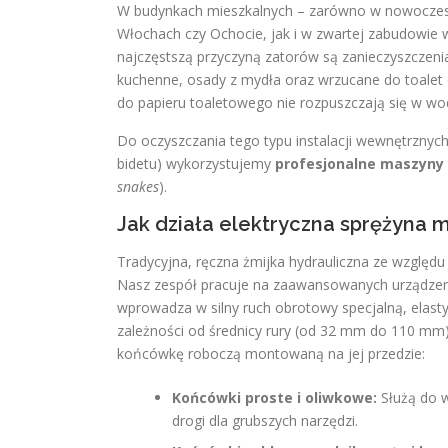
W budynkach mieszkalnych – zarówno w nowocze
Włochach czy Ochocie, jak i w zwartej zabudowie 
najczęstszą przyczyną zatorów są zanieczyszczeni
kuchenne, osady z mydła oraz wrzucane do toalet c
do papieru toaletowego nie rozpuszczają się w wod
Do oczyszczania tego typu instalacji wewnętrznych
bidetu) wykorzystujemy
profesjonalne maszyny
snakes
).
Jak działa elektryczna sprężyna
Tradycyjna, ręczna żmijka hydrauliczna ze względu
Nasz zespół pracuje na zaawansowanych urządzeni
wprowadza w silny ruch obrotowy specjalną, elast
zależności od średnicy rury (od 32 mm do 110 m
końcówkę roboczą montowaną na jej przedzie:
Końcówki proste i oliwkowe:
Służą do w
drogi dla grubszych narzędzi.