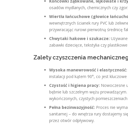
Końcówki ząbkowane, lejkowate i krz
osadów mydlanych, chemicznych czy zgorz
Wiertła łańcuchowe (głowice łańcuch
wewnętrznych ścianek rury PVC lub żeliwne
przywracając rurowi pierwotną średnicę f
Chwytaki hakowe i szukacze:
Używane d
zabawki dziecięce, tekstylia czy plastiko
Zalety czyszczenia mechaniczne
Wysoka manewrowość i elastyczność:
instalacji pod kątem 90°, co jest klucz
Czystość i higiena pracy:
Nowoczesne urz
bębnie lub szczelnym wężu prowadzącym. 
wykończonych, czystych pomieszczeniach m
Pełna bezinwazyjność:
Proces nie wymag
sanitarnej – do wnętrza rury dostajemy s
przez otwór odpływowy.