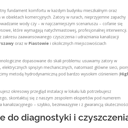
olutny fundament komfortu w każdym budynku mieszkalnym oraz
 w obiektach komercyjnych. Zatory w rurach, nieprzyjemne zapachy
adzanie wody czy – w najczarniejszym scenariuszu – cofanie się
ysowe, które wymagają natychmiastowej, profesjonalnej interwencji.
 z zakresu zaawansowanego czyszczenia i udrażniania kanalizacji
rszawy
oraz w
Piastowie
i okolicznych miejscowościach
nologiczne dopasowane do skali problemu: usuwamy zatory w
lektrycznych sprężyn mechanicznych, natomiast główne sieci, pion
ścimy metodą hydrodynamiczną pod bardzo wysokim ciśnieniem (
Hig
nujesz okresowy przegląd instalacji w lokalu lub potrzebujesz
nego, skontaktuj się z naszym zespołem ekspertów pod numerem
a kanalizacyjnego – szybko, bezinwazyjnie i z gwarancją skuteczności
 do diagnostyki i czyszczeni