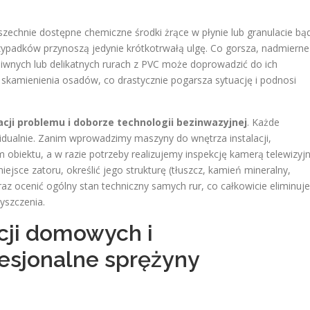
szechnie dostępne chemiczne środki żrące w płynie lub granulacie bą
zypadków przynoszą jedynie krótkotrwałą ulgę. Co gorsza, nadmierne
liwnych lub delikatnych rurach z PVC może doprowadzić do ich
 skamienienia osadów, co drastycznie pogarsza sytuację i podnosi
acji problemu i doborze technologii bezinwazyjnej
. Każde
widualnie. Zanim wprowadzimy maszyny do wnętrza instalacji,
biektu, a w razie potrzeby realizujemy inspekcję kamerą telewizyj
ejsce zatoru, określić jego strukturę (tłuszcz, kamień mineralny,
az ocenić ogólny stan techniczny samych rur, co całkowicie eliminuje
yszczenia.
acji domowych i
fesjonalne sprężyny