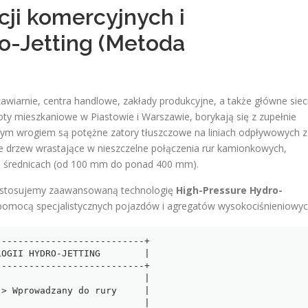
cji komercyjnych i
o-Jetting (Metoda
 kawiarnie, centra handlowe, zakłady produkcyjne, a także główne siec
oty mieszkaniowe w Piastowie i Warszawie, borykają się z zupełnie
nym wrogiem są potężne zatory tłuszczowe na liniach odpływowych z
nie drzew wrastające w nieszczelne połączenia rur kamionkowych,
ch średnicach (od 100 mm do ponad 400 mm).
ów stosujemy zaawansowaną technologię
High-Pressure Hydro-
 pomocą specjalistycznych pojazdów i agregatów wysokociśnieniowyc
--------------------------+

OGII HYDRO-JETTING        |

--------------------------+

                          |

> Wprowadzany do rury     |

                          |
