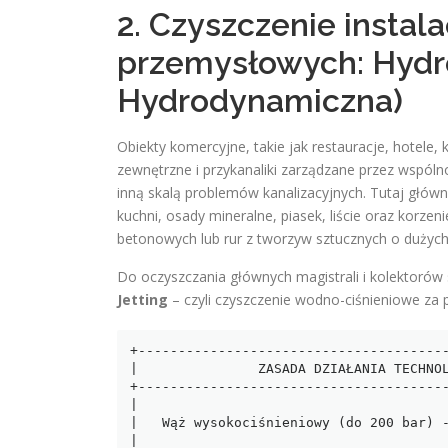
2. Czyszczenie instala
przemysłowych: Hydr
Hydrodynamiczna)
Obiekty komercyjne, takie jak restauracje, hotele,
zewnętrzne i przykanaliki zarządzane przez wspóln
inną skalą problemów kanalizacyjnych. Tutaj głów
kuchni, osady mineralne, piasek, liście oraz korze
betonowych lub rur z tworzyw sztucznych o duży
Do oczyszczania głównych magistrali i kolektor
Jetting
– czyli czyszczenie wodno-ciśnieniowe za
+---------------------------------------
|               ZASADA DZIAŁANIA TECHNOL
+---------------------------------------
|                                       
|   Wąż wysokociśnieniowy (do 200 bar) -
|                                       