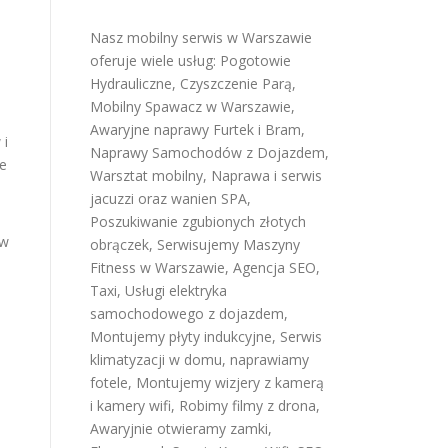
Nasz mobilny serwis w Warszawie
oferuje wiele usług:
Pogotowie
Hydrauliczne
,
Czyszczenie Parą
,
Mobilny Spawacz w Warszawie
,
Awaryjne naprawy Furtek i Bram
,
 i
Naprawy Samochodów z Dojazdem
,
ze
Warsztat mobilny
,
Naprawa i serwis
jacuzzi oraz wanien SPA
,
Poszukiwanie zgubionych złotych
yw
obrączek
,
Serwisujemy Maszyny
Fitness w Warszawie
,
Agencja SEO
,
Taxi
,
Usługi elektryka
samochodowego z dojazdem
,
Montujemy płyty indukcyjne
,
Serwis
klimatyzacji w domu
,
naprawiamy
fotele
,
Montujemy wizjery z kamerą
i kamery wifi
,
Robimy filmy z drona
,
Awaryjnie otwieramy zamki
,