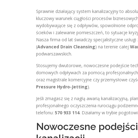
Sprawnie działający system kanalizacyjny to abs
kluczowy warunek ciągłości procesów biznesowych
wydobywające się z odpływów, spowolnione odprow
ścieków i zalewanie pomieszczeń, to sytuacje kryz
Nasza firma od lat świadczy specjalistyczne usługi
(
Advanced Drain Cleansing
) na terenie całej
Wa
podwarszawskich.
Stosujemy dwutorowe, nowoczesne podejście tech
domowych odpływach za pomocą profesjonalnych, e
oraz magistrale komercyjne czy przemysłowe czy
Pressure Hydro-Jetting
).
Jeśli zmagasz się z nagłą awarią kanalizacyjną, pla
profesjonalnego oczyszczenia rurociągu podziem
telefonu:
570 933 114
. Działamy w trybie pogotowi
Nowoczesne podejście