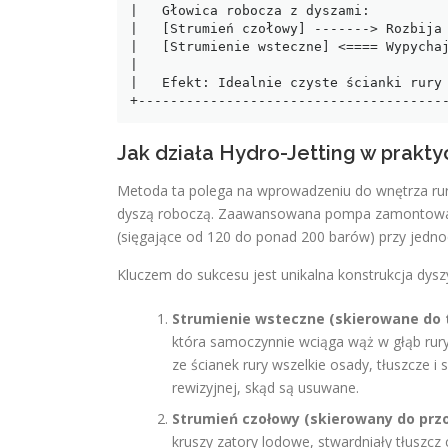
|   Głowica robocza z dyszami:          
|   [Strumień czołowy] -------> Rozbija 
|   [Strumienie wsteczne] <==== Wypychaj
|                                       
|   Efekt: Idealnie czyste ścianki rury 
Jak działa Hydro-Jetting w prakty
Metoda ta polega na wprowadzeniu do wnętrza rur
dyszą roboczą. Zaawansowana pompa zamontowana
(sięgające od 120 do ponad 200 barów) przy jedn
Kluczem do sukcesu jest unikalna konstrukcja dysz
Strumienie wsteczne (skierowane do 
która samoczynnie wciąga wąż w głąb rur
ze ścianek rury wszelkie osady, tłuszcze i 
rewizyjnej, skąd są usuwane.
Strumień czołowy (skierowany do przo
kruszy zatory lodowe, stwardniały tłuszcz