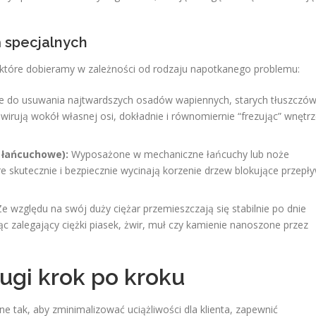
 specjalnych
które dobieramy w zależności od rodzaju napotkanego problemu:
 do usuwania najtwardszych osadów wapiennych, starych tłuszczów
 wirują wokół własnej osi, dokładnie i równomiernie “frezując” wnętr
 łańcuchowe):
Wyposażone w mechaniczne łańcuchy lub noże
 skutecznie i bezpiecznie wycinają korzenie drzew blokujące przepł
e względu na swój duży ciężar przemieszczają się stabilnie po dnie
ąc zalegający ciężki piasek, żwir, muł czy kamienie nanoszone przez
ługi krok po kroku
 tak, aby zminimalizować uciążliwości dla klienta, zapewnić