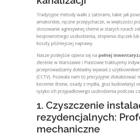
kanalizacji
Tradycyjne metody walki z zatorami, takie jak pow
amatorskie, ręczne przepychacze, w większości pr
stosowanie agresywnej chemii w starych rurach że
bezpowrotnego uszkodzenia, stopienia złączek lub
koszty późniejszej naprawy.
Nasze podejście opiera się na
pełnej inwentaryz
zlecenie w Warszawie i Piastowie traktujemy indy
przeprowadzamy dokładny wywiad z użytkownikiem o
(CCTV). Pozwala nam to precyzyjnie zlokalizować mi
korzenie drzew, osady z mydła, gruz budowlany) or
ryzyko ich przypadkowego uszkodzenia podczas cz
1. Czyszczenie instal
rezydencjalnych: Pro
mechaniczne