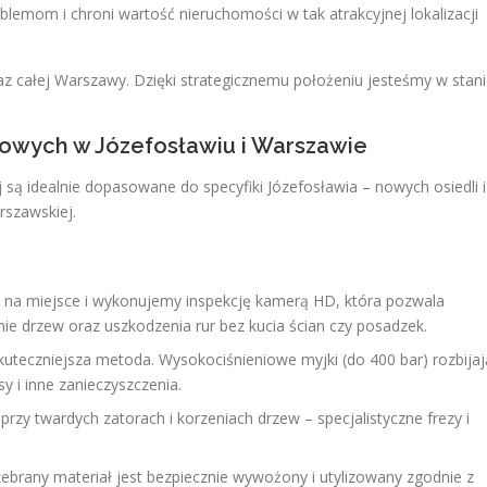
emom i chroni wartość nieruchomości w tak atrakcyjnej lokalizacji
az całej Warszawy. Dzięki strategicznemu położeniu jesteśmy w stan
owych w Józefosławiu i Warszawie
 są idealnie dopasowane do specyfiki Józefosławia – nowych osiedli i
szawskiej.
na miejsce i wykonujemy inspekcję kamerą HD, która pozwala
ie drzew oraz uszkodzenia rur bez kucia ścian czy posadzek.
teczniejsza metoda. Wysokociśnieniowe myjki (do 400 bar) rozbijaj
sy i inne zanieczyszczenia.
zy twardych zatorach i korzeniach drzew – specjalistyczne frezy i
ebrany materiał jest bezpiecznie wywożony i utylizowany zgodnie z