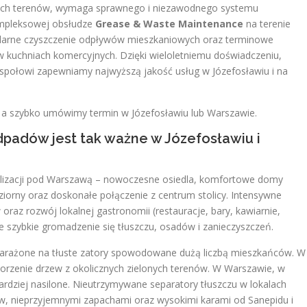
nych terenów, wymaga sprawnego i niezawodnego systemu
kompleksowej obsłudze
Grease & Waste Maintenance
na terenie
ularne czyszczenie odpływów mieszkaniowych oraz terminowe
 kuchniach komercyjnych. Dzięki wieloletniemu doświadczeniu,
połowi zapewniamy najwyższą jakość usług w Józefosławiu i na
a szybko umówimy termin w Józefosławiu lub Warszawie.
dpadów jest tak ważne w Józefosławiu i
kalizacji pod Warszawą – nowoczesne osiedla, komfortowe domy
eziorny oraz doskonałe połączenie z centrum stolicy. Intensywne
oraz rozwój lokalnej gastronomii (restauracje, bary, kawiarnie,
e szybkie gromadzenie się tłuszczu, osadów i zanieczyszczeń.
 narażone na tłuste zatory spowodowane dużą liczbą mieszkańców. W
rzenie drzew z okolicznych zielonych terenów. W Warszawie, w
rdziej nasilone. Nieutrzymywane separatory tłuszczu w lokalach
w, nieprzyjemnymi zapachami oraz wysokimi karami od Sanepidu i