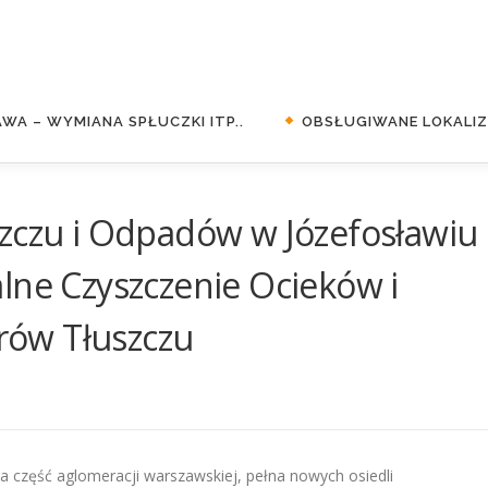
WA – WYMIANA SPŁUCZKI ITP..
OBSŁUGIWANE LOKALIZA
zczu i Odpadów w Józefosławiu 
lne Czyszczenie Ocieków i
ów Tłuszczu
wa część aglomeracji warszawskiej, pełna nowych osiedli