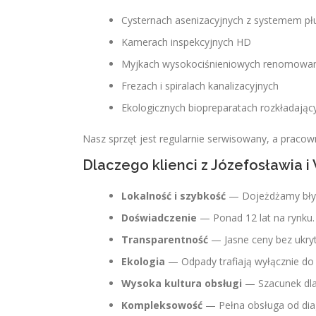
Cysternach asenizacyjnych z systemem pł
Kamerach inspekcyjnych HD
Myjkach wysokociśnieniowych renomowa
Frezach i spiralach kanalizacyjnych
Ekologicznych biopreparatach rozkładając
Nasz sprzęt jest regularnie serwisowany, a praco
Dlaczego klienci z Józefosławia i
Lokalność i szybkość
— Dojeżdżamy błysk
Doświadczenie
— Ponad 12 lat na rynku.
Transparentność
— Jasne ceny bez ukry
Ekologia
— Odpady trafiają wyłącznie do 
Wysoka kultura obsługi
— Szacunek dla k
Kompleksowość
— Pełna obsługa od diag