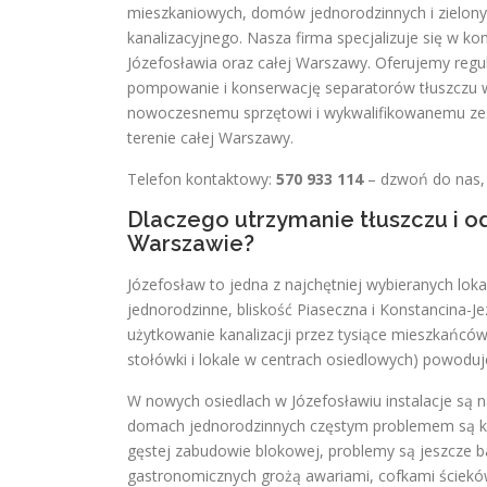
mieszkaniowych, domów jednorodzinnych i zielo
kanalizacyjnego. Nasza firma specjalizuje się w 
Józefosławia oraz całej Warszawy. Oferujemy reg
pompowanie i konserwację separatorów tłuszczu w
nowoczesnemu sprzętowi i wykwalifikowanemu zes
terenie całej Warszawy.
Telefon kontaktowy:
570 933 114
– dzwoń do nas, 
Dlaczego utrzymanie tłuszczu i o
Warszawie?
Józefosław to jedna z najchętniej wybieranych lo
jednorodzinne, bliskość Piaseczna i Konstancina-J
użytkowanie kanalizacji przez tysiące mieszkańców 
stołówki i lokale w centrach osiedlowych) powoduj
W nowych osiedlach w Józefosławiu instalacje są
domach jednorodzinnych częstym problemem są ko
gęstej zabudowie blokowej, problemy są jeszcze ba
gastronomicznych grożą awariami, cofkami ściekó