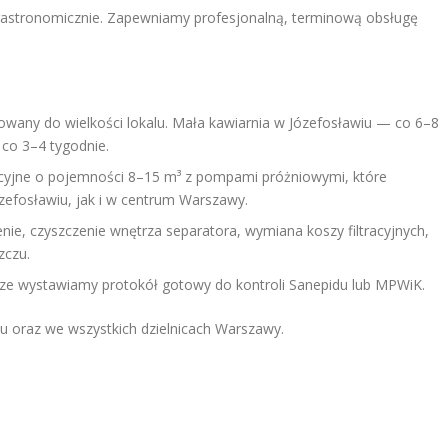
 gastronomicznie. Zapewniamy profesjonalną, terminową obsługę
any do wielkości lokalu. Mała kawiarnia w Józefosławiu — co 6–8
co 3–4 tygodnie.
cyjne o pojemności 8–15 m³ z pompami próżniowymi, które
zefosławiu, jak i w centrum Warszawy.
ie, czyszczenie wnętrza separatora, wymiana koszy filtracyjnych,
zczu.
ze wystawiamy protokół gotowy do kontroli Sanepidu lub MPWiK.
u oraz we wszystkich dzielnicach Warszawy.