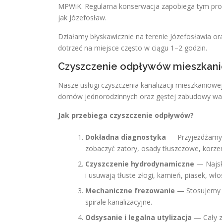
MPWiK. Regularna konserwacja zapobiega tym probl
jak Józefosław.
Działamy błyskawicznie na terenie Józefosławia or
dotrzeć na miejsce często w ciągu 1–2 godzin.
Czyszczenie odpływów mieszkani
Nasze usługi czyszczenia kanalizacji mieszkaniowej
domów jednorodzinnych oraz gęstej zabudowy war
Jak przebiega czyszczenie odpływów?
Dokładna diagnostyka
— Przyjeżdżamy 
zobaczyć zatory, osady tłuszczowe, korzen
Czyszczenie hydrodynamiczne
— Najsku
i usuwają tłuste złogi, kamień, piasek, wło
Mechaniczne frezowanie
— Stosujemy pr
spirale kanalizacyjne.
Odsysanie i legalna utylizacja
— Cały z