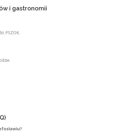
ów i gastronomii
 do PSZOK.
odzie.
Q)
efosławiu?