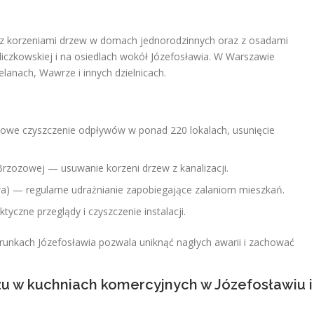
z korzeniami drzew w domach jednorodzinnych oraz z osadami
yliczkowskiej i na osiedlach wokół Józefosławia. W Warszawie
lanach, Wawrze i innych dzielnicach.
owe czyszczenie odpływów w ponad 220 lokalach, usunięcie
Brzozowej — usuwanie korzeni drzew z kanalizacji.
a) — regularne udrażnianie zapobiegające zalaniom mieszkań.
yczne przeglądy i czyszczenie instalacji.
unkach Józefosławia pozwala uniknąć nagłych awarii i zachować
 w kuchniach komercyjnych w Józefosławiu i