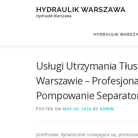
Skip
HYDRAULIK WARSZAWA
to
Hydraulik Warszawa
content
HYDRAULIK WARSZA
Usługi Utrzymania Tłus
Warszawie – Profesjona
Pompowanie Separator
POSTED ON
MAY 29, 2026
BY
ADMIN
Józefosław, dynamicznie rozwijająca się, prestiżo