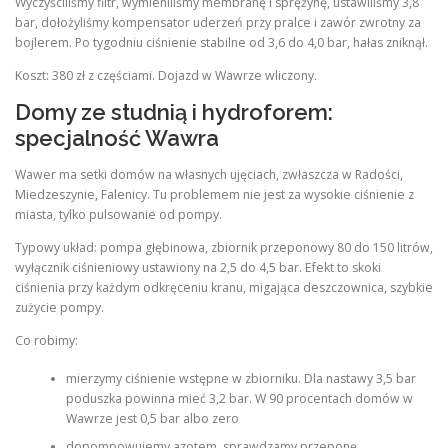
Wyczyściliśmy filtr, wymieniliśmy membranę i sprężynę, ustawiliśmy 3,8
bar, dołożyliśmy kompensator uderzeń przy pralce i zawór zwrotny za
bojlerem. Po tygodniu ciśnienie stabilne od 3,6 do 4,0 bar, hałas zniknął.
Koszt: 380 zł z częściami. Dojazd w Wawrze wliczony.
Domy ze studnią i hydroforem:
specjalność Wawra
Wawer ma setki domów na własnych ujęciach, zwłaszcza w Radości,
Miedzeszynie, Falenicy. Tu problemem nie jest za wysokie ciśnienie z
miasta, tylko pulsowanie od pompy.
Typowy układ: pompa głębinowa, zbiornik przeponowy 80 do 150 litrów,
wyłącznik ciśnieniowy ustawiony na 2,5 do 4,5 bar. Efekt to skoki
ciśnienia przy każdym odkręceniu kranu, migająca deszczownica, szybkie
zużycie pompy.
Co robimy:
mierzymy ciśnienie wstępne w zbiorniku. Dla nastawy 3,5 bar
poduszka powinna mieć 3,2 bar. W 90 procentach domów w
Wawrze jest 0,5 bar albo zero
dopompowujemy azotem, sprawdzamy przeponę