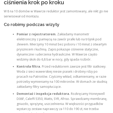
ciśnienia krok po kroku
W 8 na 10 domów w Wawrze reduktor jest zamontowany, ale nikt go nie
serwisował od montażu.
Co robimy podczas wizyty
Pomiar z rejestratorem.
Zakładamy manometr
elektroniczny z pamięcią na zawór pralki lub na trójnik pod
zlewem. Mierzymy 10 minut bez poboru i 10 minut z otwartym
prysznicem i kuchnią. Zapis pokazuje ciśnienie statyczne,
dynamiczne i uderzenia hydrauliczne. W Wawrze często
widzimy skok do 6,8 bar w nocy, gdy spada rozbiór.
Kontrola filtra.
Przed reduktorem zawsze jest filtr siatkowy.
Woda z sieci wawerskiej niesie piasek i drobiny rdzy po
pracach na Patriotów. Czyścimy wkład, odkamieniamy, w razie
potrzeby wymieniamy na 100 mikronów. W domach ze studnią
zakładamy filtry samopłuczące.
Demontaż i inspekcja reduktora.
Rozkręcamy Honeywell
D06F, Caleffi 5350, Watts, SYR, Afriso. Sprawdzamy membranę,
gniazdo, sprężynę, uszczelnienia. W większości przypadków
wystarczy zestaw naprawczy za 110 do 190 zł, nie trzeba