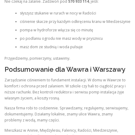
Nie czekaj na zalanie. Zadzwoń pod
570 933 114
, jeśli:
słyszysz stukanie w rurach w nocy w Radości
ciśnienie skacze przy każdym odkręceniu kranu w Miedzeszynie
pompa w hydroforze włącza się co minutę
po podlaniu ogrodu nie masz wody w prysznicu
masz dom ze studnią i woda pulsuje
Przyjedziemy, pomierzymy, ustawimy.
Podsumowanie dla Wawra i Warszawy
Zarządzanie ciśnieniem to fundament instalacji. W domu w Wawrze to
komfort i ochrona przed zalaniem. W szkole czy hali to ciągłość pracy i
niższe rachunki. Bez kontroli reduktora i serwisu pomp instalacja żyje
własnym życiem, a koszty rosną.
Nasza firma robi to codziennie. Sprawdzamy, regulujemy, serwisujemy,
dokumentujemy. Działamy lokalnie, znamy ulice Wawra, znamy
problemy z wodą, mamy części.
Mieszkasz w Aninie, Międzylesiu, Falenicy, Radości, Miedzeszynie,