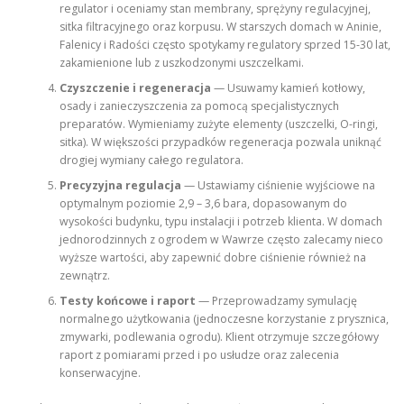
regulator i oceniamy stan membrany, sprężyny regulacyjnej,
sitka filtracyjnego oraz korpusu. W starszych domach w Aninie,
Falenicy i Radości często spotykamy regulatory sprzed 15-30 lat,
zakamienione lub z uszkodzonymi uszczelkami.
Czyszczenie i regeneracja
— Usuwamy kamień kotłowy,
osady i zanieczyszczenia za pomocą specjalistycznych
preparatów. Wymieniamy zużyte elementy (uszczelki, O-ringi,
sitka). W większości przypadków regeneracja pozwala uniknąć
drogiej wymiany całego regulatora.
Precyzyjna regulacja
— Ustawiamy ciśnienie wyjściowe na
optymalnym poziomie 2,9 – 3,6 bara, dopasowanym do
wysokości budynku, typu instalacji i potrzeb klienta. W domach
jednorodzinnych z ogrodem w Wawrze często zalecamy nieco
wyższe wartości, aby zapewnić dobre ciśnienie również na
zewnątrz.
Testy końcowe i raport
— Przeprowadzamy symulację
normalnego użytkowania (jednoczesne korzystanie z prysznica,
zmywarki, podlewania ogrodu). Klient otrzymuje szczegółowy
raport z pomiarami przed i po usłudze oraz zalecenia
konserwacyjne.