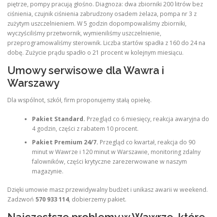
piętrze, pompy pracują głośno. Diagnoza: dwa zbiorniki 200 litrów bez
ciśnienia, czujnik ciśnienia zabrudzony osadem żelaza, pompa nr 3 z
zużytym uszczelnieniem. W 5 godzin dopompowaliśmy zbiorniki,
wyczyściliśmy przetwornik, wymieniliśmy uszczelnienie,
przeprogramowaliśmy sterownik. Liczba startów spadła z 160 do 24 na
dobę. Zużycie prądu spadło o 21 procent w kolejnym miesiącu.
Umowy serwisowe dla Wawra i
Warszawy
Dla wspólnot, szkół, firm proponujemy stałą opiekę.
Pakiet Standard.
Przegląd co 6 miesięcy, reakcja awaryjna do
4 godzin, części z rabatem 10 procent.
Pakiet Premium 24/7.
Przegląd co kwartał, reakcja do 90
minut w Wawrze i 120 minut w Warszawie, monitoring zdalny
falowników, części krytyczne zarezerwowane w naszym
magazynie.
Dzięki umowie masz przewidywalny budżet i unikasz awarii w weekend.
Zadzwoń
570 933 114
, dobierzemy pakiet.