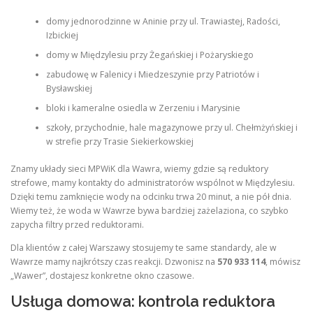
domy jednorodzinne w Aninie przy ul. Trawiastej, Radości,
Izbickiej
domy w Międzylesiu przy Żegańskiej i Pożaryskiego
zabudowę w Falenicy i Miedzeszynie przy Patriotów i
Bysławskiej
bloki i kameralne osiedla w Zerzeniu i Marysinie
szkoły, przychodnie, hale magazynowe przy ul. Chełmżyńskiej i
w strefie przy Trasie Siekierkowskiej
Znamy układy sieci MPWiK dla Wawra, wiemy gdzie są reduktory
strefowe, mamy kontakty do administratorów wspólnot w Międzylesiu.
Dzięki temu zamknięcie wody na odcinku trwa 20 minut, a nie pół dnia.
Wiemy też, że woda w Wawrze bywa bardziej zażelaziona, co szybko
zapycha filtry przed reduktorami.
Dla klientów z całej Warszawy stosujemy te same standardy, ale w
Wawrze mamy najkrótszy czas reakcji. Dzwonisz na
570 933 114
, mówisz
„Wawer”, dostajesz konkretne okno czasowe.
Usługa domowa: kontrola reduktora