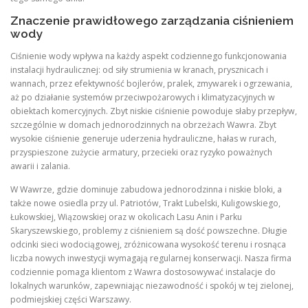
Znaczenie prawidłowego zarządzania ciśnieniem
wody
Ciśnienie wody wpływa na każdy aspekt codziennego funkcjonowania
instalacji hydraulicznej: od siły strumienia w kranach, prysznicach i
wannach, przez efektywność bojlerów, pralek, zmywarek i ogrzewania,
aż po działanie systemów przeciwpożarowych i klimatyzacyjnych w
obiektach komercyjnych. Zbyt niskie ciśnienie powoduje słaby przepływ,
szczególnie w domach jednorodzinnych na obrzeżach Wawra. Zbyt
wysokie ciśnienie generuje uderzenia hydrauliczne, hałas w rurach,
przyspieszone zużycie armatury, przecieki oraz ryzyko poważnych
awarii i zalania.
W Wawrze, gdzie dominuje zabudowa jednorodzinna i niskie bloki, a
także nowe osiedla przy ul. Patriotów, Trakt Lubelski, Kuligowskiego,
Łukowskiej, Wiązowskiej oraz w okolicach Lasu Anin i Parku
Skaryszewskiego, problemy z ciśnieniem są dość powszechne. Długie
odcinki sieci wodociągowej, zróżnicowana wysokość terenu i rosnąca
liczba nowych inwestycji wymagają regularnej konserwacji. Nasza firma
codziennie pomaga klientom z Wawra dostosowywać instalacje do
lokalnych warunków, zapewniając niezawodność i spokój w tej zielonej,
podmiejskiej części Warszawy.