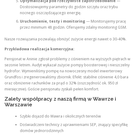
Optymalizacja pod rzeczywiste zapotrzebowanie
—
Dostosowujemy parametry do godzin szczytu oraz trybu
nocnego oszczędzającego energię.
Uruchomienie, testy i monitoring
— Monitorujemy pracę
przez minimum 48 godzin. Oferujemy zdalny monitoring GSM.
Nasze rozwiązania pozwalają obniżyć zużycie energii nawet o 30-40%.
Przykładowa realizacja komercyjna:
Pensjonat w Aninie zgłosił problemy z ciśnieniem na wyższych piętrach w
sezonie letnim. Audyt wykazał zużycie pompy boosterowej i nieszczelny
hydrofor. Wymieniliśmy pompę na nowoczesny model inwerterowy
Grundfos i zregenerowaliśmy zbiornik. Efekt: stabilne ciśnienie 4,0 bara
oraz obniżenie rachunków za prąd o 32% (oszczędność ok. 950 zł
miesięcznie). Goście pensjonatu zyskali pełen komfort.
Zalety współpracy z naszą firmą w Wawrze i
Warszawie
Szybki dojazd do Wawra i okolicznych terenów
Doświadczeni technicy z uprawnieniami SEP, znający specyfikę
domów jednorodzinnych