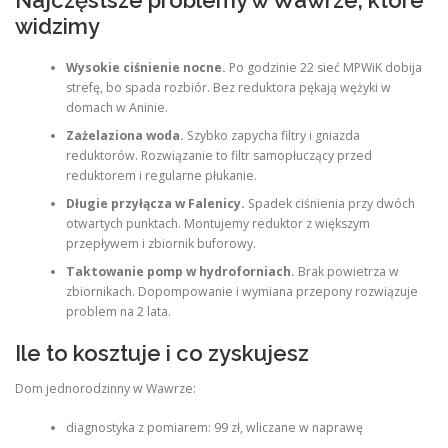
Najczęstsze problemy w Wawrze, które
widzimy
Wysokie ciśnienie nocne.
Po godzinie 22 sieć MPWiK dobija
strefę, bo spada rozbiór. Bez reduktora pękają wężyki w
domach w Aninie.
Zażelaziona woda.
Szybko zapycha filtry i gniazda
reduktorów. Rozwiązanie to filtr samopłuczący przed
reduktorem i regularne płukanie.
Długie przyłącza w Falenicy.
Spadek ciśnienia przy dwóch
otwartych punktach. Montujemy reduktor z większym
przepływem i zbiornik buforowy.
Taktowanie pomp w hydroforniach.
Brak powietrza w
zbiornikach. Dopompowanie i wymiana przepony rozwiązuje
problem na 2 lata.
Ile to kosztuje i co zyskujesz
Dom jednorodzinny w Wawrze:
diagnostyka z pomiarem: 99 zł, wliczane w naprawę