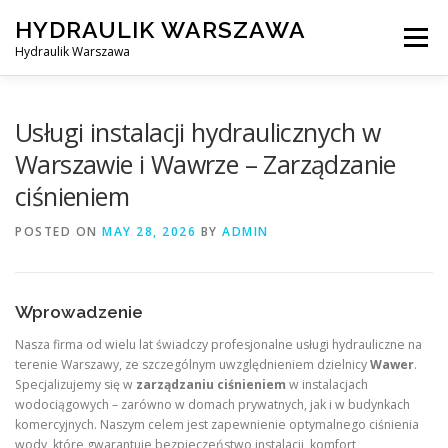
Skip
HYDRAULIK WARSZAWA
to
Menu
content
Hydraulik Warszawa
HYDRAULIK WARSZAWA – WYMIANA SPŁUCZKI ITP..
Usługi instalacji hydraulicznych w
Warszawie i Wawrze – Zarządzanie
ciśnieniem
OBSŁUGIWANE LOKALIZACJE – WARSZAWA I OKOLICE
POSTED ON
MAY 28, 2026
BY
ADMIN
KONTAKT
Wprowadzenie
Nasza firma od wielu lat świadczy profesjonalne usługi hydrauliczne na
terenie Warszawy, ze szczególnym uwzględnieniem dzielnicy
Wawer
.
Specjalizujemy się w
zarządzaniu ciśnieniem
w instalacjach
wodociągowych – zarówno w domach prywatnych, jak i w budynkach
komercyjnych. Naszym celem jest zapewnienie optymalnego ciśnienia
wody, które gwarantuje bezpieczeństwo instalacji, komfort