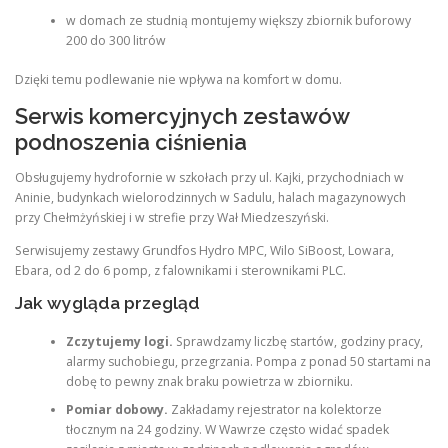
w domach ze studnią montujemy większy zbiornik buforowy
200 do 300 litrów
Dzięki temu podlewanie nie wpływa na komfort w domu.
Serwis komercyjnych zestawów
podnoszenia ciśnienia
Obsługujemy hydrofornie w szkołach przy ul. Kajki, przychodniach w
Aninie, budynkach wielorodzinnych w Sadulu, halach magazynowych
przy Chełmżyńskiej i w strefie przy Wał Miedzeszyński.
Serwisujemy zestawy Grundfos Hydro MPC, Wilo SiBoost, Lowara,
Ebara, od 2 do 6 pomp, z falownikami i sterownikami PLC.
Jak wygląda przegląd
Zczytujemy logi.
Sprawdzamy liczbę startów, godziny pracy,
alarmy suchobiegu, przegrzania. Pompa z ponad 50 startami na
dobę to pewny znak braku powietrza w zbiorniku.
Pomiar dobowy.
Zakładamy rejestrator na kolektorze
tłocznym na 24 godziny. W Wawrze często widać spadek