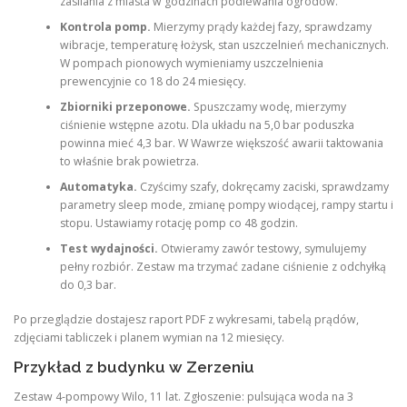
zasilania z miasta w godzinach podlewania ogrodów.
Kontrola pomp.
Mierzymy prądy każdej fazy, sprawdzamy
wibracje, temperaturę łożysk, stan uszczelnień mechanicznych.
W pompach pionowych wymieniamy uszczelnienia
prewencyjnie co 18 do 24 miesięcy.
Zbiorniki przeponowe.
Spuszczamy wodę, mierzymy
ciśnienie wstępne azotu. Dla układu na 5,0 bar poduszka
powinna mieć 4,3 bar. W Wawrze większość awarii taktowania
to właśnie brak powietrza.
Automatyka.
Czyścimy szafy, dokręcamy zaciski, sprawdzamy
parametry sleep mode, zmianę pompy wiodącej, rampy startu i
stopu. Ustawiamy rotację pomp co 48 godzin.
Test wydajności.
Otwieramy zawór testowy, symulujemy
pełny rozbiór. Zestaw ma trzymać zadane ciśnienie z odchyłką
do 0,3 bar.
Po przeglądzie dostajesz raport PDF z wykresami, tabelą prądów,
zdjęciami tabliczek i planem wymian na 12 miesięcy.
Przykład z budynku w Zerzeniu
Zestaw 4-pompowy Wilo, 11 lat. Zgłoszenie: pulsująca woda na 3