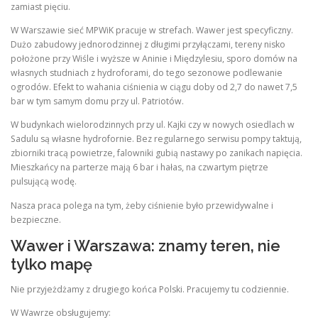
zamiast pięciu.
W Warszawie sieć MPWiK pracuje w strefach. Wawer jest specyficzny.
Dużo zabudowy jednorodzinnej z długimi przyłączami, tereny nisko
położone przy Wiśle i wyższe w Aninie i Międzylesiu, sporo domów na
własnych studniach z hydroforami, do tego sezonowe podlewanie
ogrodów. Efekt to wahania ciśnienia w ciągu doby od 2,7 do nawet 7,5
bar w tym samym domu przy ul. Patriotów.
W budynkach wielorodzinnych przy ul. Kajki czy w nowych osiedlach w
Sadulu są własne hydrofornie. Bez regularnego serwisu pompy taktują,
zbiorniki tracą powietrze, falowniki gubią nastawy po zanikach napięcia.
Mieszkańcy na parterze mają 6 bar i hałas, na czwartym piętrze
pulsującą wodę.
Nasza praca polega na tym, żeby ciśnienie było przewidywalne i
bezpieczne.
Wawer i Warszawa: znamy teren, nie
tylko mapę
Nie przyjeżdżamy z drugiego końca Polski. Pracujemy tu codziennie.
W Wawrze obsługujemy: