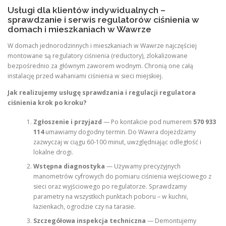
Usługi dla klientów indywidualnych –
sprawdzanie i serwis regulatorów ciśnienia w
domach i mieszkaniach w Wawrze
W domach jednorodzinnych i mieszkaniach w Wawrze najczęściej
montowane są regulatory ciśnienia (reductory), zlokalizowane
bezpośrednio za głównym zaworem wodnym. Chronią one całą
instalację przed wahaniami ciśnienia w sieci miejskiej.
Jak realizujemy usługę sprawdzania i regulacji regulatora
ciśnienia krok po kroku?
Zgłoszenie i przyjazd
— Po kontakcie pod numerem
570 933
114
umawiamy dogodny termin. Do Wawra dojeżdżamy
zazwyczaj w ciągu 60-100 minut, uwzględniając odległość i
lokalne drogi.
Wstępna diagnostyka
— Używamy precyzyjnych
manometrów cyfrowych do pomiaru ciśnienia wejściowego z
sieci oraz wyjściowego po regulatorze. Sprawdzamy
parametry na wszystkich punktach poboru – w kuchni,
łazienkach, ogrodzie czy na tarasie.
Szczegółowa inspekcja techniczna
— Demontujemy