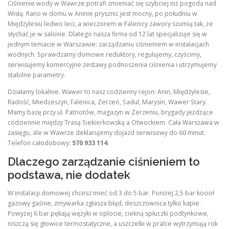
Ciśnienie wody w Wawrze potrafi zmieniać się szybciej niż pogoda nad
Wisłą. Rano w domu w Aninie prysznic jest mocny, po południu w
Międzylesiu ledwo leci, a wieczorem w Falenicy zawory szumią tak, że
słychać je w salonie. Dlatego nasza firma od 12 lat specjalizuje się w
jednym temacie w Warszawie: zarządzaniu ciśnieniem w instalacjach
wodnych. Sprawdzamy domowe reduktory, regulujemy, czyścimy,
serwisujemy komercyjne zestawy podnoszenia ciśnienia i utrzymujemy
stabilne parametry.
Działamy lokalnie. Wawer to nasz codzienny rejon: Anin, Międzylesie,
Radość, Miedzeszyn, Falenica, Zerzeń, Sadul, Marysin, Wawer Stary.
Mamy bazę przy ul. Patriotów, magazyn w Zerzeniu, brygady jeżdżące
codziennie między Trasą Siekierkowską a Otwockiem. Cała Warszawa w
zasięgu, ale w Wawrze deklarujemy dojazd serwisowy do 60 minut.
Telefon całodobowy:
570 933 114
.
Dlaczego zarządzanie ciśnieniem to
podstawa, nie dodatek
W instalacji domowej chcesz mieć od 3 do 5 bar. Poniżej 2,5 bar kocioł
gazowy gaśnie, zmywarka zgłasza błąd, deszczownica tylko kapie.
Powyżej 6 bar pękają wężyki w oplocie, ciekną spłuczki podtynkowe,
niszczą się głowice termostatyczne, a uszczelki w pralce wytrzymują rok