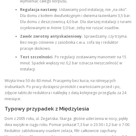
wymieniać całego korpusu.
Regulacja nastawy.
Ustawiamy pod instalację, nie „na oko”.
Dla domu z kotłem dwufunkcyjnym i dwiema łazienkami 3,5 bar.
Dla domu z deszczownicą 4,0 bar. Dla starszej instalacji z rurami
ocynkowanymi w Aninie 3,0 bar, żeby nie ruszać osadów.
Zawór zwrotny antyskażeniowy.
Sprawdzamy, czy trzyma.
Bez niego ciśnienie z zasobnika c.w.u. cofa się i reduktor
pracuje skokowo.
Test szczelności.
Po regulacji zostawiamy manometr na 15
minut. Spadek większy niż 0,2 bar oznacza nieszczelność w
instalacji.
Wizyta trwa 50 do 80 minut. Pracujemy bez kucia, na istniejących
śrubunkach. Po pracy dostajesz protokół z wartościami przed i po,
zdjęcie tabliczki reduktora i naklejkę z datą kolejnego przeglądu za 24
miesiące.
Typowy przypadek z Międzylesia
Dom z 2005 roku, ul. Żegańska. Skarga: głośne uderzenia w nocy, pękły
dwa wężyki w ciągu roku. Pomiar pokazał 7,3 bar o 23:30 i 3,2 bar o 7:00.
Reduktor zablokowany osadem żelaza, filtr całkowicie zapchany.