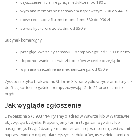
czyszczenie filtra i regulacja reduktora: od 190 zł
wymiana membrany z zestawem naprawczym: 290 do 440 zł
nowy reduktor z filtrem i montażem: 680 do 990 zł
serwis hydroforu ze studni: od 350 zł
Budynek komercyjny:
przegląd kwartalny zestawu 3-pompowego: od 1 200 zł netto
dopompowanie i serwis zbiorników: w cenie przeglądu
wymiana uszczelnienia mechanicznego: od 850 zł
Zysk to nie tylko brak awarii. Stabilne 3,8 bar wydłuża życie armatury o 4
do 6 lat, kocioł nie gaśnie, pompy zużywają 15 do 25 procent mniej
prądu.
Jak wygląda zgłoszenie
Dzwonisz na
570 933 114
. Pytamy o adres w Wawrze lub w Warszawie,
objawy, typ budynku. Proponujemy termin tego samego dnia lub
następnego. Przyjeżdżamy z manometrami, rejestratorem, zestawami
naprawczymi do najpopularniejszych reduktorów, uszczelnieniami do