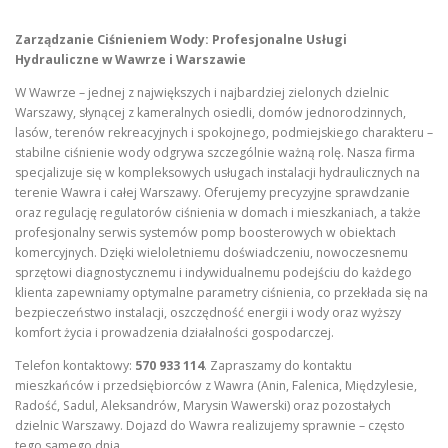
Zarządzanie Ciśnieniem Wody: Profesjonalne Usługi
Hydrauliczne w Wawrze i Warszawie
W Wawrze – jednej z największych i najbardziej zielonych dzielnic
Warszawy, słynącej z kameralnych osiedli, domów jednorodzinnych,
lasów, terenów rekreacyjnych i spokojnego, podmiejskiego charakteru –
stabilne ciśnienie wody odgrywa szczególnie ważną rolę. Nasza firma
specjalizuje się w kompleksowych usługach instalacji hydraulicznych na
terenie Wawra i całej Warszawy. Oferujemy precyzyjne sprawdzanie
oraz regulację regulatorów ciśnienia w domach i mieszkaniach, a także
profesjonalny serwis systemów pomp boosterowych w obiektach
komercyjnych. Dzięki wieloletniemu doświadczeniu, nowoczesnemu
sprzętowi diagnostycznemu i indywidualnemu podejściu do każdego
klienta zapewniamy optymalne parametry ciśnienia, co przekłada się na
bezpieczeństwo instalacji, oszczędność energii i wody oraz wyższy
komfort życia i prowadzenia działalności gospodarczej.
Telefon kontaktowy:
570 933 114
. Zapraszamy do kontaktu
mieszkańców i przedsiębiorców z Wawra (Anin, Falenica, Międzylesie,
Radość, Sadul, Aleksandrów, Marysin Wawerski) oraz pozostałych
dzielnic Warszawy. Dojazd do Wawra realizujemy sprawnie – często
tego samego dnia.