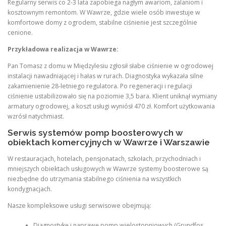
Regularny serwis co 2-3 lata zapobiega nagłym awariom, zalaniom i
kosztownym remontom. W Wawrze, gdzie wiele osób inwestuje w
komfortowe domy z ogrodem, stabilne ciśnienie jest szczególnie
cenione.
Przykładowa realizacja w Wawrze:
Pan Tomasz z domu w Międzylesiu zgłosił słabe ciśnienie w ogrodowej
instalacji nawadniającej i hałas w rurach. Diagnostyka wykazała silne
zakamienienie 28-letniego regulatora. Po regeneracji i regulacji
ciśnienie ustabilizowało się na poziomie 3,5 bara. Klient uniknął wymiany
armatury ogrodowej, a koszt usługi wyniósł 470 zł. Komfort użytkowania
wzrósł natychmiast.
Serwis systemów pomp boosterowych w
obiektach komercyjnych w Wawrze i Warszawie
W restauracjach, hotelach, pensjonatach, szkołach, przychodniach i
mniejszych obiektach usługowych w Wawrze systemy boosterowe są
niezbędne do utrzymania stabilnego ciśnienia na wszystkich
kondygnacjach.
Nasze kompleksowe usługi serwisowe obejmują:
Diagnostykę i naprawę pomp wielostopniowych (Grundfos,