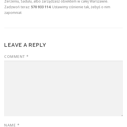
Zerzeniu, Sadulu, albo zarządzasz obiektem w całej Warszawie.
Zadzwoń teraz:
570 933 114
. Ustawimy ciśnienie tak, żebyś o nim
zapomniał.
LEAVE A REPLY
COMMENT
*
NAME
*