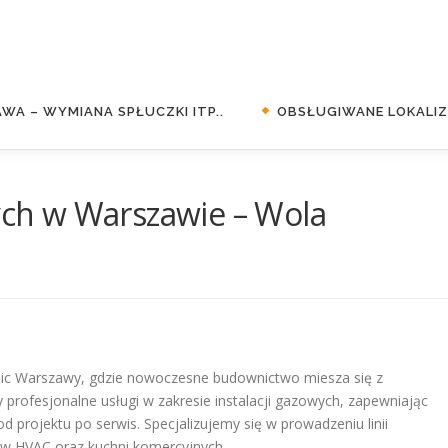
WA – WYMIANA SPŁUCZKI ITP..
OBSŁUGIWANE LOKALIZA
wych w Warszawie – Wola
elnic Warszawy, gdzie nowoczesne budownictwo miesza się z
 profesjonalne usługi w zakresie instalacji gazowych, zapewniając
 projektu po serwis. Specjalizujemy się w prowadzeniu linii
ów HVAC oraz kuchni komercyjnych.