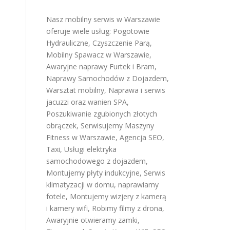
Nasz mobilny serwis w Warszawie
oferuje wiele usług:
Pogotowie
Hydrauliczne
,
Czyszczenie Parą
,
Mobilny Spawacz w Warszawie
,
Awaryjne naprawy Furtek i Bram
,
Naprawy Samochodów z Dojazdem
,
Warsztat mobilny
,
Naprawa i serwis
jacuzzi oraz wanien SPA
,
Poszukiwanie zgubionych złotych
obrączek
,
Serwisujemy Maszyny
Fitness w Warszawie
,
Agencja SEO
,
Taxi
,
Usługi elektryka
h
samochodowego z dojazdem
,
Montujemy płyty indukcyjne
,
Serwis
klimatyzacji w domu
,
naprawiamy
fotele
,
Montujemy wizjery z kamerą
i kamery wifi
,
Robimy filmy z drona
,
Awaryjnie otwieramy zamki
,