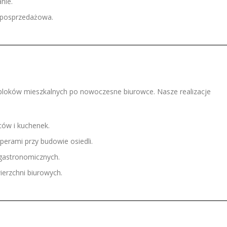
nie.
 posprzedażowa.
d bloków mieszkalnych po nowoczesne biurowce. Nasze realizacje
ców i kuchenek.
erami przy budowie osiedli.
i gastronomicznych.
erzchni biurowych.