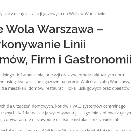
czący usług instalacji gazowych na Woli i w Warszawie.
we Wola Warszawa –
konywanie Linii
ów, Firm i Gastronomi
niego doświadczenia, precyzji oraz znajomości aktualnych norm
 usługi hydrauliczne i gazowe na terenie Woli oraz całej Warszawy,
 dla mieszkań, domów, restauracji, lokali usługowych oraz obiektów
owych dla urządzeń domowych, kotłów HVAC, systemów centralnego
micznych. Każda realizacja wykonywana jest zgodnie z obowiązujący
co gwarantuje niezawodne działanie instalacji przez wiele lat.
 instalacje gazowe na Woli lub w Warszawie, skontaktuj się z nami p