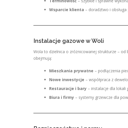
Terminowość
– szybkie i sprawne wykona
Wsparcie klienta
– doradztwo i obsługa
Instalacje gazowe w Woli
Wola to dzielnica o zróżnicowanej strukturze – o
obejmują:
Mieszkania prywatne
– podłączenia pie
Nowe inwestycje
– współpraca z dewelop
Restauracje i bary
– instalacje dla lokal
Biura i firmy
– systemy grzewcze dla powi