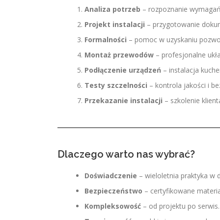
Analiza potrzeb
– rozpoznanie wymagań k
Projekt instalacji
– przygotowanie dokum
Formalności
– pomoc w uzyskaniu pozwol
Montaż przewodów
– profesjonalne ukła
Podłączenie urządzeń
– instalacja kuche
Testy szczelności
– kontrola jakości i b
Przekazanie instalacji
– szkolenie klienta
Dlaczego warto nas wybrać?
Doświadczenie
– wieloletnia praktyka w d
Bezpieczeństwo
– certyfikowane materiał
Kompleksowość
– od projektu po serwis.