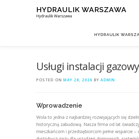
Skip
HYDRAULIK WARSZAWA
to
Hydraulik Warszawa
content
HYDRAULIK WARSZA
Usługi instalacji gazo
POSTED ON
MAY 28, 2026
BY
ADMIN
Wprowadzenie
Wola to jedna z najbardziej rozwijających się dzi
historyczną zabudową. Nasza firma od lat świadczy
mieszkańcom i przedsiębiorcom pełne wsparcie – od
dystrybucji gazu dla urządzeń domowych, system