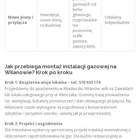
gazowych od
kurka
Inwestycje,
głównego,
Nowe piony i
Ustalamy
nowe domy,
rozprowadze
przyłącza
indywidualnie
rozbudowy
nie
poziomów,
szafki
gazowe,
zawory MAG
Jak przebiega montaż instalacji gazowej na
Wilanowie? Krok po kroku
Krok 1: Bezpłatna wizja lokalna – tel. 570 933 114
Przyjedziemy do apartamentu w Miasteczku Wilanów, willi na Zawadach
lub lokalu usługowego przy ul. Klimczaka. Ocenimy trasę prowadzenia
rur, wentylację, kubaturę pomieszczeń i stan istniejącego przyłącza. Na
Wilanowie często wymagane są uzgodnienia z konserwatorem
zabytków i zarządem osiedla – wiemy jak je przeprowadzić.
Krok 2: Projekt i uzgodnienia
Dla mieszkania wystarczy uproszczony projekt instalacji wewnętrznej z
obliczeniem zapotrzebowania na gaz. Dla kuchni restauracyjnej w