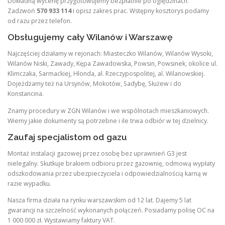
Dokładną wycenę przygotowujemy bezpłatnie po oględzinach.
Zadzwoń
570 933 114
i opisz zakres prac. Wstępny kosztorys podamy
od razu przez telefon.
Obsługujemy cały Wilanów i Warszawę
Najczęściej działamy w rejonach: Miasteczko Wilanów, Wilanów Wysoki,
Wilanów Niski, Zawady, Kępa Zawadowska, Powsin, Powsinek, okolice ul.
Klimczaka, Sarmackiej, Hlonda, al. Rzeczypospolitej, al. Wilanowskiej.
Dojeżdżamy też na Ursynów, Mokotów, Sadybę, Służew i do
Konstancina.
Znamy procedury w ZGN Wilanów i we wspólnotach mieszkaniowych.
Wiemy jakie dokumenty są potrzebne i ile trwa odbiór w tej dzielnicy.
Zaufaj specjalistom od gazu
Montaż instalacji gazowej przez osobę bez uprawnień G3 jest
nielegalny. Skutkuje brakiem odbioru przez gazownię, odmową wypłaty
odszkodowania przez ubezpieczyciela i odpowiedzialnością karną w
razie wypadku.
Nasza firma działa na rynku warszawskim od 12 lat. Dajemy 5 lat
gwarancji na szczelność wykonanych połączeń. Posiadamy polisę OC na
1 000 000 zł. Wystawiamy faktury VAT.