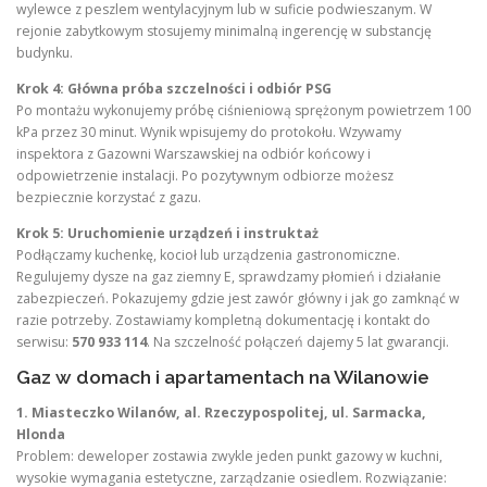
wylewce z peszlem wentylacyjnym lub w suficie podwieszanym. W
rejonie zabytkowym stosujemy minimalną ingerencję w substancję
budynku.
Krok 4: Główna próba szczelności i odbiór PSG
Po montażu wykonujemy próbę ciśnieniową sprężonym powietrzem 100
kPa przez 30 minut. Wynik wpisujemy do protokołu. Wzywamy
inspektora z Gazowni Warszawskiej na odbiór końcowy i
odpowietrzenie instalacji. Po pozytywnym odbiorze możesz
bezpiecznie korzystać z gazu.
Krok 5: Uruchomienie urządzeń i instruktaż
Podłączamy kuchenkę, kocioł lub urządzenia gastronomiczne.
Regulujemy dysze na gaz ziemny E, sprawdzamy płomień i działanie
zabezpieczeń. Pokazujemy gdzie jest zawór główny i jak go zamknąć w
razie potrzeby. Zostawiamy kompletną dokumentację i kontakt do
serwisu:
570 933 114
. Na szczelność połączeń dajemy 5 lat gwarancji.
Gaz w domach i apartamentach na Wilanowie
1. Miasteczko Wilanów, al. Rzeczypospolitej, ul. Sarmacka,
Hlonda
Problem: deweloper zostawia zwykle jeden punkt gazowy w kuchni,
wysokie wymagania estetyczne, zarządzanie osiedlem. Rozwiązanie: