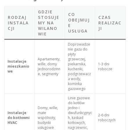
GDZIE
CO
RODZAJ
STOSUJE
CZAS
OBEJMUJ
INSTALA
MY NA
REALIZAC
E
CJI
WILANO
JI
USŁUGA
WIE
Doprowadze
nie gazu do
płyty
Apartamenty,
grzewczej,
Instalacje
wille, domy
piekarnika,
1-3 dni
mieszkanio
jednorodzinn
kuchenki,
robocze
we
e, segmenty
podgrzewacz
a wody,
kominka
gazowego
Linie gazowe
do kotłów
Domy, wille,
jedno i
Instalacje
małe
dwufunkcyjnyc
2-6 dni
do kotłowni
wspólnoty,
h, kaskad
roboczych
HVAC
budynki
kotłowych,
usługowe
nagrzewnic,