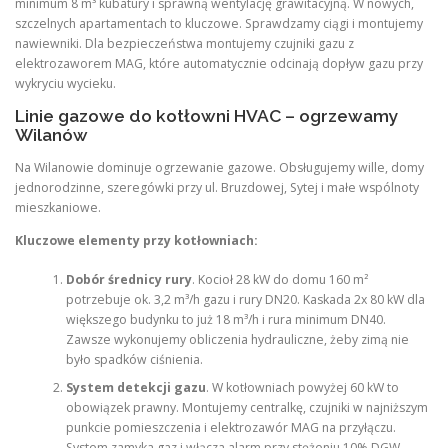
minimum 8 m³ kubatury i sprawną wentylację grawitacyjną. W nowych,
szczelnych apartamentach to kluczowe. Sprawdzamy ciągi i montujemy
nawiewniki. Dla bezpieczeństwa montujemy czujniki gazu z
elektrozaworem MAG, które automatycznie odcinają dopływ gazu przy
wykryciu wycieku.
Linie gazowe do kotłowni HVAC – ogrzewamy
Wilanów
Na Wilanowie dominuje ogrzewanie gazowe. Obsługujemy wille, domy
jednorodzinne, szeregówki przy ul. Bruzdowej, Sytej i małe wspólnoty
mieszkaniowe.
Kluczowe elementy przy kotłowniach:
Dobór średnicy rury
. Kocioł 28 kW do domu 160 m²
potrzebuje ok. 3,2 m³/h gazu i rury DN20. Kaskada 2x 80 kW dla
większego budynku to już 18 m³/h i rura minimum DN40.
Zawsze wykonujemy obliczenia hydrauliczne, żeby zimą nie
było spadków ciśnienia.
System detekcji gazu
. W kotłowniach powyżej 60 kW to
obowiązek prawny. Montujemy centralkę, czujniki w najniższym
punkcie pomieszczenia i elektrozawór MAG na przyłączu.
System zamyka gaz i włącza alarm przy stężeniu 10% DGW.