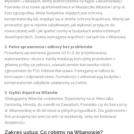
Wysokim i Zawadach, domy jednorodzinne na Kępie Zawadowskiej i
Powsinku oraz nowe apartamentowce w Miasteczku Wilanów i przy al.
Rzeczypospolitej. Wiele budynków objętych jest ochroną
konserwatorską lub znajduje się w strefie ochrony krajobrazu. Wiemy jak
prowadzić gaz w rejonie zabytkowym, jak wykonać przyłącze do
nowoczesnej willi i jak spełnić normy w budynkach wielorodzinnych
deweloperskich. Znamy wymagania wspólnot i zarządców z Wilanowa.
2. Pełne uprawnienia i odbiory bez problemów
Posiadamy uprawnienia gazowe G3 D i E do projektowania,
wykonawstwa i dozoru. Każdą instalację kończymy protokołem z
głównej próby szczelności, oświadczeniem kierownika robót i
zgłoszeniem do PSG Oddział Warszawa. Pomagamy w odbiorze
końcowym i odpowietrzeniu. Formalności z administracją budynku i
konserwatorem zabytków załatwiamy za Ciebie.
3. Szybki dojazd na Wilanów
Obsługujemy Wilanów codziennie. Dojedziemy na ul. Klimczaka,
Sarmacką, Hlonda, do osiedli na Zawadach, Powsinku czy do biura przy
al. Wilanowskiej w 45-60 minut w pilnych przypadkach. Dla gastronomii i
firm pracujemy też wieczorami i w weekendy, żeby nie blokować
działalności.
Zakres usług: Co robimy na Wilanowie?