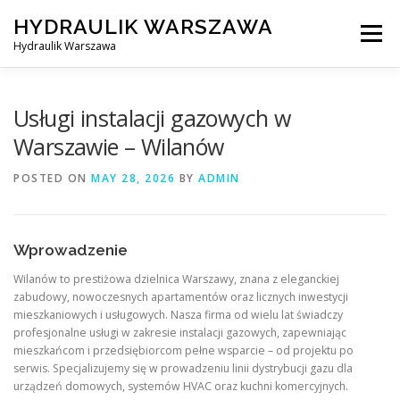
Skip
HYDRAULIK WARSZAWA
to
Menu
content
Hydraulik Warszawa
HYDRAULIK WARSZAWA – WYMIANA SPŁUCZKI ITP..
Usługi instalacji gazowych w
Warszawie – Wilanów
OBSŁUGIWANE LOKALIZACJE – WARSZAWA I OKOLICE
POSTED ON
MAY 28, 2026
BY
ADMIN
KONTAKT
Wprowadzenie
Wilanów to prestiżowa dzielnica Warszawy, znana z eleganckiej
zabudowy, nowoczesnych apartamentów oraz licznych inwestycji
mieszkaniowych i usługowych. Nasza firma od wielu lat świadczy
profesjonalne usługi w zakresie instalacji gazowych, zapewniając
mieszkańcom i przedsiębiorcom pełne wsparcie – od projektu po
serwis. Specjalizujemy się w prowadzeniu linii dystrybucji gazu dla
urządzeń domowych, systemów HVAC oraz kuchni komercyjnych.