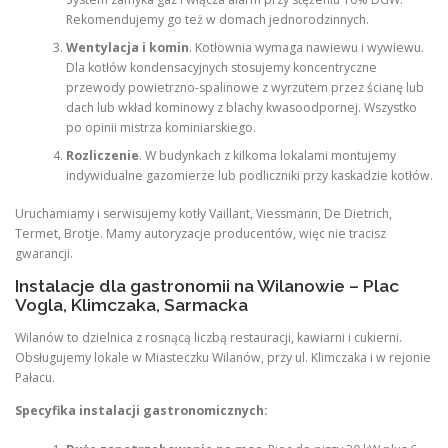
Rekomendujemy go też w domach jednorodzinnych.
Wentylacja i komin
. Kotłownia wymaga nawiewu i wywiewu.
Dla kotłów kondensacyjnych stosujemy koncentryczne
przewody powietrzno-spalinowe z wyrzutem przez ścianę lub
dach lub wkład kominowy z blachy kwasoodpornej. Wszystko
po opinii mistrza kominiarskiego.
Rozliczenie
. W budynkach z kilkoma lokalami montujemy
indywidualne gazomierze lub podliczniki przy kaskadzie kotłów.
Uruchamiamy i serwisujemy kotły Vaillant, Viessmann, De Dietrich,
Termet, Brotje. Mamy autoryzacje producentów, więc nie tracisz
gwarancji.
Instalacje dla gastronomii na Wilanowie – Plac
Vogla, Klimczaka, Sarmacka
Wilanów to dzielnica z rosnącą liczbą restauracji, kawiarni i cukierni.
Obsługujemy lokale w Miasteczku Wilanów, przy ul. Klimczaka i w rejonie
Pałacu.
Specyfika instalacji gastronomicznych: