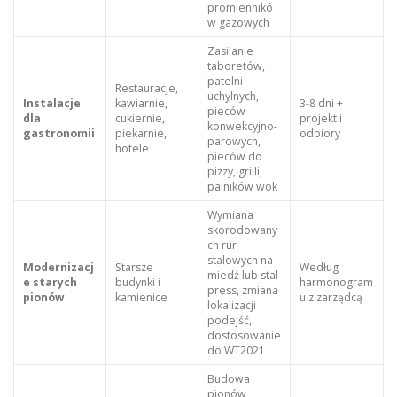
promiennikó
w gazowych
Zasilanie
taboretów,
patelni
Restauracje,
uchylnych,
Instalacje
kawiarnie,
3-8 dni +
pieców
dla
cukiernie,
projekt i
konwekcyjno-
gastronomii
piekarnie,
odbiory
parowych,
hotele
pieców do
pizzy, grilli,
palników wok
Wymiana
skorodowany
ch rur
stalowych na
Modernizacj
Starsze
Według
miedź lub stal
e starych
budynki i
harmonogram
press, zmiana
pionów
kamienice
u z zarządcą
lokalizacji
podejść,
dostosowanie
do WT2021
Budowa
pionów