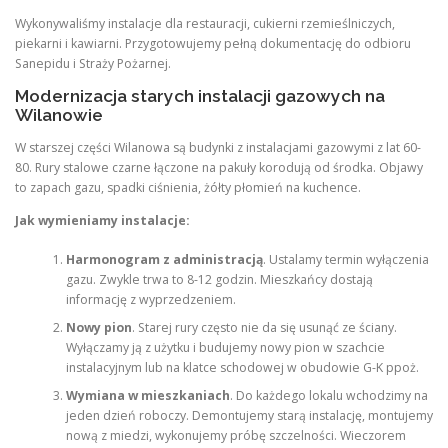
Wykonywaliśmy instalacje dla restauracji, cukierni rzemieślniczych,
piekarni i kawiarni. Przygotowujemy pełną dokumentację do odbioru
Sanepidu i Straży Pożarnej.
Modernizacja starych instalacji gazowych na
Wilanowie
W starszej części Wilanowa są budynki z instalacjami gazowymi z lat 60-
80. Rury stalowe czarne łączone na pakuły korodują od środka. Objawy
to zapach gazu, spadki ciśnienia, żółty płomień na kuchence.
Jak wymieniamy instalacje:
Harmonogram z administracją
. Ustalamy termin wyłączenia
gazu. Zwykle trwa to 8-12 godzin. Mieszkańcy dostają
informację z wyprzedzeniem.
Nowy pion
. Starej rury często nie da się usunąć ze ściany.
Wyłączamy ją z użytku i budujemy nowy pion w szachcie
instalacyjnym lub na klatce schodowej w obudowie G-K ppoż.
Wymiana w mieszkaniach
. Do każdego lokalu wchodzimy na
jeden dzień roboczy. Demontujemy starą instalację, montujemy
nową z miedzi, wykonujemy próbę szczelności. Wieczorem