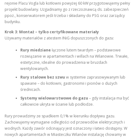
rejonie Placu Vogla lub kotłowni powyżej 60 kW przygotowujemy pełny
projekt budowlany. Uzgadniamy go z rzeczoznawcą ds. zabezpieczeń
ppoż., konserwatorem jeśli trzeba i składamy do PSG oraz zarządcy
budynku.
Krok 3: Montaż – tylko certyfikowane materiały
Używamy materiałów z atestem INiG dopuszczonych do gazu:
Rury miedziane
łączone lutem twardym – podstawowe
rozwiązanie w apartamentach i willach na Wilanowie. Trwałe,
estetyczne, idealne do prowadzenia w bruzdach
wentylowanych.
Rury stalowe bez szwu
w systemie zaprasowywanym lub
spawane – do kotłowni, gastronomii i pionów o dużych
średnicach.
Systemy wielowarstwowe do gazu
– gdy instalacja ma być
całkowicie ukryta w ścianie lub podłodze.
Rury prowadzimy ze spadkiem 0,1% w kierunku dopływu gazu.
Zachowujemy wymagane odległości od przewodów elektrycznych i
wodnych. Każdy zawór odcinający jest oznaczony i łatwo dostępny. W
nowych apartamentach w Miasteczku Wilanów instalację chowamy w