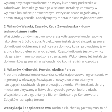
wykonujemy rozprowadzenie do wyspy kuchennej, piekarnika w
zabudowie i kominka gazowego w salonie. Instalację chowamy w
wylewce lub suficie podwieszanym. Wszystkie prace uzgadniamy z
administracją osiedla. Koordynujemy montaż z ekipą wykończeniową.
2. Wilanów Wysoki, Zawady, Kępa Zawadowska – domy
jednorodzinne i wille
Właściciele domów masowo wybierają kotły gazowe kondensacyjne
jako główne źródło ciepła. Projektujemy instalację od skrzynki gazowej
do kotłowni, dobieramy średnicę rury do mocy kotła i prowadzimy ją w
gruncie lub po elewacji w ociepleniu. Często kotłownia jest w piwnicy
lub garażu – mamy sprawdzone rozwiązania. Wykonujemy też instalacje
do kominków gazowych w salonach i do kuchni letnich w ogrodzie.
3. Wilanów Królewski, Powsin, okolice Pałacu
Problem: ochrona konserwatorska, strefa krajobrazowa, ograniczenia w
ingerencji w elewację. Rozwiązanie: nowy pion prowadzimy w
istniejących szachtach lub po elewacji podwórka. W mieszkaniach rury
miedziane ukrywamy w listwach przypodłogowych lub bruzdach.
Wszystkie prace uzgadniamy z Biurem Stołecznego Konserwatora
Zabytków i zarządcą terenu.
Wentylacja i bezpieczeństwo
. Kuchnia z kuchenką gazową musi mieć