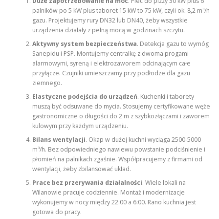
Duże zapotrzebowanie na moc
. Piec do pizzy 30 kW plus 6
palników po 5 kW plus taboret 15 kW to 75 kW, czyli ok. 8,2 m³/h
gazu. Projektujemy rury DN32 lub DN40, żeby wszystkie
urządzenia działały z pełną mocą w godzinach szczytu.
Aktywny system bezpieczeństwa
. Detekcja gazu to wymóg
Sanepidu i PSP. Montujemy centralkę z dwoma progami
alarmowymi, syreną i elektrozaworem odcinającym całe
przyłącze. Czujniki umieszczamy przy podłodze dla gazu
ziemnego.
Elastyczne podejścia do urządzeń
. Kuchenki i taborety
muszą być odsuwane do mycia. Stosujemy certyfikowane węże
gastronomiczne o długości do 2 m z szybkozłączami i zaworem
kulowym przy każdym urządzeniu.
Bilans wentylacji
. Okap w dużej kuchni wyciąga 2500-5000
m³/h. Bez odpowiedniego nawiewu powstanie podciśnienie i
płomień na palnikach zgaśnie. Współpracujemy z firmami od
wentylacji, żeby zbilansować układ.
Prace bez przerywania działalności
. Wiele lokali na
Wilanowie pracuje codziennie. Montaż i modernizacje
wykonujemy w nocy między 22:00 a 6:00. Rano kuchnia jest
gotowa do pracy.