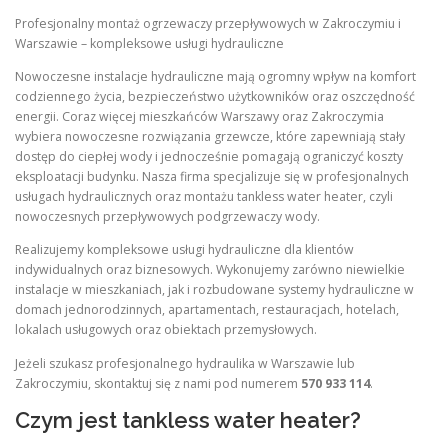
Profesjonalny montaż ogrzewaczy przepływowych w Zakroczymiu i
Warszawie – kompleksowe usługi hydrauliczne
Nowoczesne instalacje hydrauliczne mają ogromny wpływ na komfort
codziennego życia, bezpieczeństwo użytkowników oraz oszczędność
energii. Coraz więcej mieszkańców Warszawy oraz Zakroczymia
wybiera nowoczesne rozwiązania grzewcze, które zapewniają stały
dostęp do ciepłej wody i jednocześnie pomagają ograniczyć koszty
eksploatacji budynku. Nasza firma specjalizuje się w profesjonalnych
usługach hydraulicznych oraz montażu tankless water heater, czyli
nowoczesnych przepływowych podgrzewaczy wody.
Realizujemy kompleksowe usługi hydrauliczne dla klientów
indywidualnych oraz biznesowych. Wykonujemy zarówno niewielkie
instalacje w mieszkaniach, jak i rozbudowane systemy hydrauliczne w
domach jednorodzinnych, apartamentach, restauracjach, hotelach,
lokalach usługowych oraz obiektach przemysłowych.
Jeżeli szukasz profesjonalnego hydraulika w Warszawie lub
Zakroczymiu, skontaktuj się z nami pod numerem
570 933 114
.
Czym jest tankless water heater?