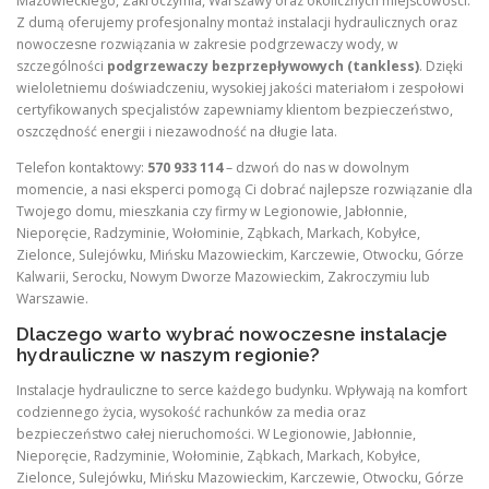
Mazowieckiego, Zakroczymia, Warszawy oraz okolicznych miejscowości.
Z dumą oferujemy profesjonalny montaż instalacji hydraulicznych oraz
nowoczesne rozwiązania w zakresie podgrzewaczy wody, w
szczególności
podgrzewaczy bezprzepływowych (tankless)
. Dzięki
wieloletniemu doświadczeniu, wysokiej jakości materiałom i zespołowi
certyfikowanych specjalistów zapewniamy klientom bezpieczeństwo,
oszczędność energii i niezawodność na długie lata.
Telefon kontaktowy:
570 933 114
– dzwoń do nas w dowolnym
momencie, a nasi eksperci pomogą Ci dobrać najlepsze rozwiązanie dla
Twojego domu, mieszkania czy firmy w Legionowie, Jabłonnie,
Nieporęcie, Radzyminie, Wołominie, Ząbkach, Markach, Kobyłce,
Zielonce, Sulejówku, Mińsku Mazowieckim, Karczewie, Otwocku, Górze
Kalwarii, Serocku, Nowym Dworze Mazowieckim, Zakroczymiu lub
Warszawie.
Dlaczego warto wybrać nowoczesne instalacje
hydrauliczne w naszym regionie?
Instalacje hydrauliczne to serce każdego budynku. Wpływają na komfort
codziennego życia, wysokość rachunków za media oraz
bezpieczeństwo całej nieruchomości. W Legionowie, Jabłonnie,
Nieporęcie, Radzyminie, Wołominie, Ząbkach, Markach, Kobyłce,
Zielonce, Sulejówku, Mińsku Mazowieckim, Karczewie, Otwocku, Górze