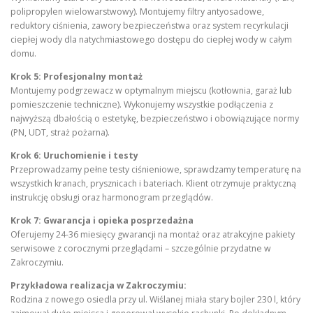
polipropylen wielowarstwowy). Montujemy filtry antyosadowe,
reduktory ciśnienia, zawory bezpieczeństwa oraz system recyrkulacji
ciepłej wody dla natychmiastowego dostępu do ciepłej wody w całym
domu.
Krok 5: Profesjonalny montaż
Montujemy podgrzewacz w optymalnym miejscu (kotłownia, garaż lub
pomieszczenie techniczne). Wykonujemy wszystkie podłączenia z
najwyższą dbałością o estetykę, bezpieczeństwo i obowiązujące normy
(PN, UDT, straż pożarna).
Krok 6: Uruchomienie i testy
Przeprowadzamy pełne testy ciśnieniowe, sprawdzamy temperaturę na
wszystkich kranach, prysznicach i bateriach. Klient otrzymuje praktyczną
instrukcję obsługi oraz harmonogram przeglądów.
Krok 7: Gwarancja i opieka posprzedażna
Oferujemy 24-36 miesięcy gwarancji na montaż oraz atrakcyjne pakiety
serwisowe z corocznymi przeglądami – szczególnie przydatne w
Zakroczymiu.
Przykładowa realizacja w Zakroczymiu:
Rodzina z nowego osiedla przy ul. Wiślanej miała stary bojler 230 l, który