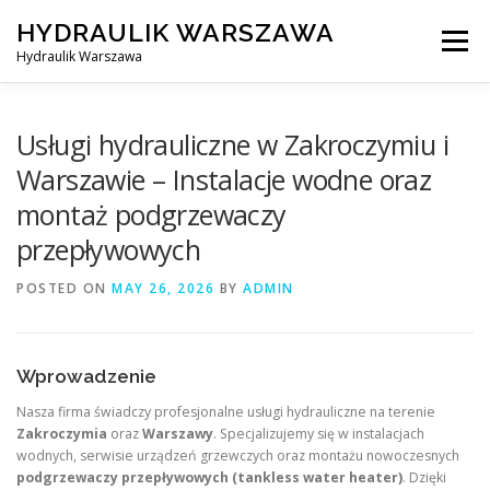
Skip
HYDRAULIK WARSZAWA
to
Menu
content
Hydraulik Warszawa
HYDRAULIK WARSZAWA – WYMIANA SPŁUCZKI ITP..
Usługi hydrauliczne w Zakroczymiu i
Warszawie – Instalacje wodne oraz
montaż podgrzewaczy
OBSŁUGIWANE LOKALIZACJE – WARSZAWA I OKOLICE
przepływowych
POSTED ON
KONTAKT
MAY 26, 2026
BY
ADMIN
Wprowadzenie
Nasza firma świadczy profesjonalne usługi hydrauliczne na terenie
Zakroczymia
oraz
Warszawy
. Specjalizujemy się w instalacjach
wodnych, serwisie urządzeń grzewczych oraz montażu nowoczesnych
podgrzewaczy przepływowych (tankless water heater)
. Dzięki