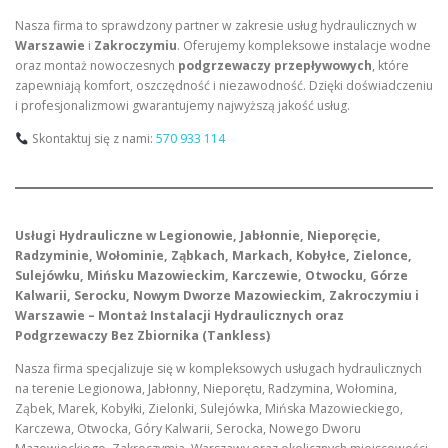
Nasza firma to sprawdzony partner w zakresie usług hydraulicznych w
Warszawie
i
Zakroczymiu
. Oferujemy kompleksowe instalacje wodne
oraz montaż nowoczesnych
podgrzewaczy przepływowych
, które
zapewniają komfort, oszczędność i niezawodność. Dzięki doświadczeniu
i profesjonalizmowi gwarantujemy najwyższą jakość usług.
Skontaktuj się z nami:
570 933 114
Usługi Hydrauliczne w Legionowie, Jabłonnie, Nieporęcie,
Radzyminie, Wołominie, Ząbkach, Markach, Kobyłce, Zielonce,
Sulejówku, Mińsku Mazowieckim, Karczewie, Otwocku, Górze
Kalwarii, Serocku, Nowym Dworze Mazowieckim, Zakroczymiu i
Warszawie – Montaż Instalacji Hydraulicznych oraz
Podgrzewaczy Bez Zbiornika (Tankless)
Nasza firma specjalizuje się w kompleksowych usługach hydraulicznych
na terenie Legionowa, Jabłonny, Nieporętu, Radzymina, Wołomina,
Ząbek, Marek, Kobyłki, Zielonki, Sulejówka, Mińska Mazowieckiego,
Karczewa, Otwocka, Góry Kalwarii, Serocka, Nowego Dworu