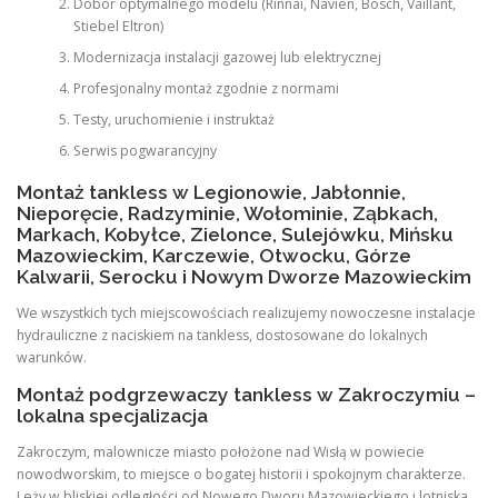
Dobór optymalnego modelu (Rinnai, Navien, Bosch, Vaillant,
Stiebel Eltron)
Modernizacja instalacji gazowej lub elektrycznej
Profesjonalny montaż zgodnie z normami
Testy, uruchomienie i instruktaż
Serwis pogwarancyjny
Montaż tankless w Legionowie, Jabłonnie,
Nieporęcie, Radzyminie, Wołominie, Ząbkach,
Markach, Kobyłce, Zielonce, Sulejówku, Mińsku
Mazowieckim, Karczewie, Otwocku, Górze
Kalwarii, Serocku i Nowym Dworze Mazowieckim
We wszystkich tych miejscowościach realizujemy nowoczesne instalacje
hydrauliczne z naciskiem na tankless, dostosowane do lokalnych
warunków.
Montaż podgrzewaczy tankless w Zakroczymiu –
lokalna specjalizacja
Zakroczym, malownicze miasto położone nad Wisłą w powiecie
nowodworskim, to miejsce o bogatej historii i spokojnym charakterze.
Leży w bliskiej odległości od Nowego Dworu Mazowieckiego i lotniska