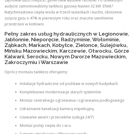
zajmował dużo miejsca i generował wysokie rachunki. Po dokładnym
audycie zamontowaliśmy tankless gazowy Navien 32 kW. Efekt?
Natychmiastowa ciepła woda w trzech łazienkach i kuchni, obniżenie
zużycia gazu o 47% w pierwszym roku oraz znaczne uwolnienie
przestrzeni w kotłowni.
Pełny zakres usług hydraulicznych w Legionowie,
Jabłonnie, Nieporęcie, Radzyminie, Wołominie,
Ząbkach, Markach, Kobyłce, Zielonce, Sulejówku,
Mińsku Mazowieckim, Karczewie, Otwocku, Górze
Kalwarii, Serocku, Nowym Dworze Mazowieckim,
Zakroczymiu i Warszawie
Oprócz montażu tankless oferujemy:
Instalacje hydrauliczne od podstaw w nowych budynkach
Kompleksowe modernizacje starych systemów
Montaż centralnego ogrzewania i ogrzewania podłogowego
Udrażnianie kanalizacji kamerą inspekcyjną
Usuwanie awarii i przecieków (usługa 24/7)
Montaż pomp ciepła do c.w.u.
Systemy zmiękczania i filtrowania wody