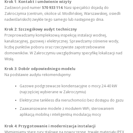
Krok 1: Kontakt i umówienie wizyty
Zadzwoń pod numer
570 933 114
. Nasi specjaliści dojadą do
Zakroczymia (centrum, okolice ul. Modlińskiej, Warszawskiej, osiedli
nadwiślańskich) zwykle tego samego lub następnego dnia.
Krok 2: Szczegółowy audyt techniczny
Przeprowadzamy kompleksową inspekcję instalacji wodnej,
kanalizacyjnej, gazowej i elektrycznej. Sprawdzamy ciśnienie wody,
liczbę punktów poboru oraz rzeczywiste zapotrzebowanie
domowników. W Zakroczymiu uwzględniamy specyfikę lokalizacji nad
Wisłą.
Krok 3: Dobór odpowiedniego modelu
Na podstawie audytu rekomendujemy:
Gazowe podgrzewacze kondensacyjne o mocy 24-40 kW
(najczęściej wybierane w Zakroczymiu)
Elektryczne tankless dla nieruchomości bez dostępu do gazu
Zaawansowane modele z modułem WiFi, sterowaniem
aplikacją mobilną i inteligentną modulacją mocy
Krok 4: Przygotowanie i modernizacja instalacji
Wymieniamy stare rury stalowe na nowoczesne, trwałe materiały (PEX,