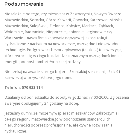
Podsumowanie
Niezależnie od tego, czy mieszkasz w Zakroczymiu, Nowym Dworze
Mazowieckim, Serocku, Górze Kalwarii, Otwocku, Karczewie, Mińsku
Mazowieckim, Sulejówku, Zielonce, Kobyłce, Markach, Ząbkach,
Wołominie, Radzyminie, Nieporęcie, Jabłonnie, Legionowie czy
Warszawie – nasza firma zapewnia najwyższej jakości usługi
hydrauliczne z naciskiem na nowoczesne, oszczędne i niezawodne
technologie. Podgrzewacz bezprzepływowy (tankless) to inwestycja,
która zwraca się w ciągu kilku lat dzięki znacznym oszczędnościom na
energii i podnosi komfort życia całej rodziny.
Nie czekaj na awarię starego bojlera. Skontaktuj się z nami już dziś i
zainwestuj w przyszłość swojego domu.
Telefon: 570 933 114
Działamy od poniedziałku do soboty w godzinach 7:00-20:00. Zgłoszenia
awaryjne obsługujemy 24 godziny na dobę.
Jesteśmy dumni, że możemy wspierać mieszkańców Zakroczymia i
całego regionu mazowieckiego w podnoszeniu standardu ich
nieruchomości poprzez profesjonalne, efektywne rozwiązania
hydrauliczne.