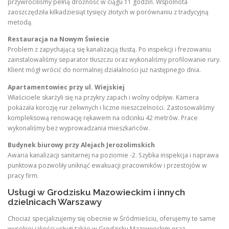
przywróciliśmy pełną drożność w ciągu 11 godzin. Wspólnota
zaoszczędziła kilkadziesiąt tysięcy złotych w porównaniu z tradycyjną
metodą.
Restauracja na Nowym Świecie
Problem z zapychającą się kanalizacją tłustą. Po inspekcji i frezowaniu
zainstalowaliśmy separator tłuszczu oraz wykonaliśmy profilowanie rury.
Klient mógł wrócić do normalnej działalności już następnego dnia.
Apartamentowiec przy ul. Wiejskiej
Właściciele skarżyli się na przykry zapach i wolny odpływ. Kamera
pokazała korozję rur żeliwnych i liczne nieszczelności. Zastosowaliśmy
kompleksową renowację rękawem na odcinku 42 metrów. Prace
wykonaliśmy bez wyprowadzania mieszkańców.
Budynek biurowy przy Alejach Jerozolimskich
Awaria kanalizacji sanitarnej na poziomie -2. Szybka inspekcja i naprawa
punktowa pozwoliły uniknąć ewakuacji pracowników i przestojów w
pracy firm.
Usługi w Grodzisku Mazowieckim i innych
dzielnicach Warszawy
Chociaż specjalizujemy się obecnie w Śródmieściu, oferujemy te same
wysokiej jakości usługi także w Grodzisku Mazowieckim oraz