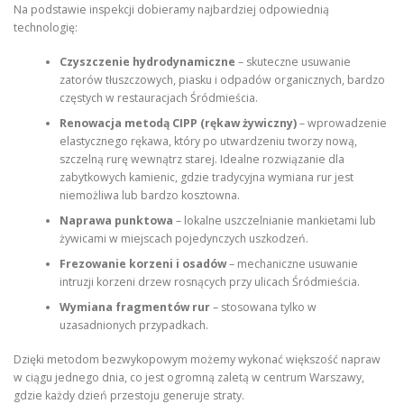
Na podstawie inspekcji dobieramy najbardziej odpowiednią
technologię:
Czyszczenie hydrodynamiczne
– skuteczne usuwanie
zatorów tłuszczowych, piasku i odpadów organicznych, bardzo
częstych w restauracjach Śródmieścia.
Renowacja metodą CIPP (rękaw żywiczny)
– wprowadzenie
elastycznego rękawa, który po utwardzeniu tworzy nową,
szczelną rurę wewnątrz starej. Idealne rozwiązanie dla
zabytkowych kamienic, gdzie tradycyjna wymiana rur jest
niemożliwa lub bardzo kosztowna.
Naprawa punktowa
– lokalne uszczelnianie mankietami lub
żywicami w miejscach pojedynczych uszkodzeń.
Frezowanie korzeni i osadów
– mechaniczne usuwanie
intruzji korzeni drzew rosnących przy ulicach Śródmieścia.
Wymiana fragmentów rur
– stosowana tylko w
uzasadnionych przypadkach.
Dzięki metodom bezwykopowym możemy wykonać większość napraw
w ciągu jednego dnia, co jest ogromną zaletą w centrum Warszawy,
gdzie każdy dzień przestoju generuje straty.