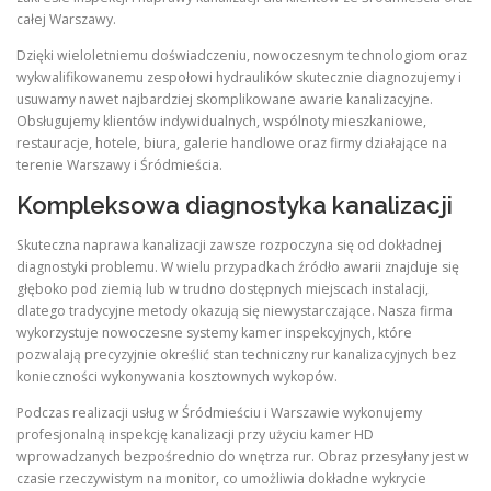
całej Warszawy.
Dzięki wieloletniemu doświadczeniu, nowoczesnym technologiom oraz
wykwalifikowanemu zespołowi hydraulików skutecznie diagnozujemy i
usuwamy nawet najbardziej skomplikowane awarie kanalizacyjne.
Obsługujemy klientów indywidualnych, wspólnoty mieszkaniowe,
restauracje, hotele, biura, galerie handlowe oraz firmy działające na
terenie Warszawy i Śródmieścia.
Kompleksowa diagnostyka kanalizacji
Skuteczna naprawa kanalizacji zawsze rozpoczyna się od dokładnej
diagnostyki problemu. W wielu przypadkach źródło awarii znajduje się
głęboko pod ziemią lub w trudno dostępnych miejscach instalacji,
dlatego tradycyjne metody okazują się niewystarczające. Nasza firma
wykorzystuje nowoczesne systemy kamer inspekcyjnych, które
pozwalają precyzyjnie określić stan techniczny rur kanalizacyjnych bez
konieczności wykonywania kosztownych wykopów.
Podczas realizacji usług w Śródmieściu i Warszawie wykonujemy
profesjonalną inspekcję kanalizacji przy użyciu kamer HD
wprowadzanych bezpośrednio do wnętrza rur. Obraz przesyłany jest w
czasie rzeczywistym na monitor, co umożliwia dokładne wykrycie