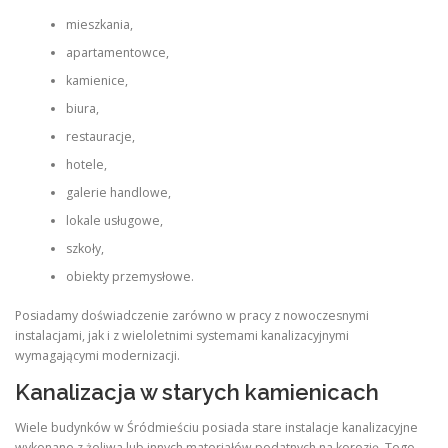
mieszkania,
apartamentowce,
kamienice,
biura,
restauracje,
hotele,
galerie handlowe,
lokale usługowe,
szkoły,
obiekty przemysłowe.
Posiadamy doświadczenie zarówno w pracy z nowoczesnymi
instalacjami, jak i z wieloletnimi systemami kanalizacyjnymi
wymagającymi modernizacji.
Kanalizacja w starych kamienicach
Wiele budynków w Śródmieściu posiada stare instalacje kanalizacyjne
wykonane z żeliwa lub innych materiałów podatnych na korozję. Tego