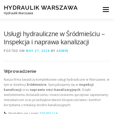
Skip
HYDRAULIK WARSZAWA
to
Menu
content
Hydraulik Warszawa
HYDRAULIK WARSZAWA – WYMIANA SPŁUCZKI ITP..
Usługi hydrauliczne w Śródmieściu –
Inspekcja i naprawa kanalizacji
OBSŁUGIWANE LOKALIZACJE – WARSZAWA I OKOLICE
POSTED ON
MAY 27, 2026
BY
ADMIN
KONTAKT
Wprowadzenie
Nasza firma świadczy kompleksowe usługi hydrauliczne w Warszawie, w
tym w dzielnicy
Śródmieście
. Specjalizujemy się w
inspekcji
kanalizacji
oraz
naprawie sieci kanalizacyjnych
. Dzięki
wieloletniemu doświadczeniu i nowoczesnemu sprzętowi zapewniamy
mieszkańcom oraz przedsiębiorstwom bezpieczeństwo i komfort
korzystania z instalacji wodno-kanalizacyjnych.
Skontaktuj się z nami:
570 933 114