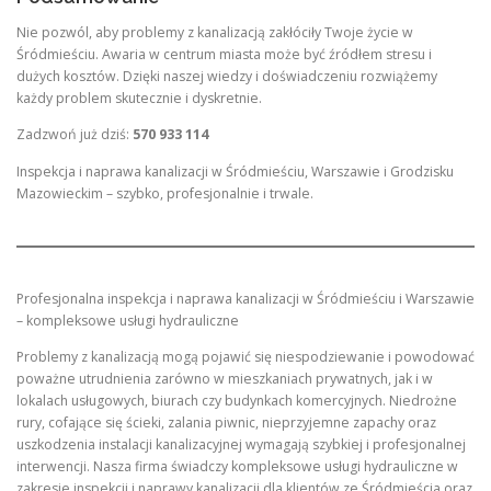
Nie pozwól, aby problemy z kanalizacją zakłóciły Twoje życie w
Śródmieściu. Awaria w centrum miasta może być źródłem stresu i
dużych kosztów. Dzięki naszej wiedzy i doświadczeniu rozwiążemy
każdy problem skutecznie i dyskretnie.
Zadzwoń już dziś:
570 933 114
Inspekcja i naprawa kanalizacji w Śródmieściu, Warszawie i Grodzisku
Mazowieckim – szybko, profesjonalnie i trwale.
Profesjonalna inspekcja i naprawa kanalizacji w Śródmieściu i Warszawie
– kompleksowe usługi hydrauliczne
Problemy z kanalizacją mogą pojawić się niespodziewanie i powodować
poważne utrudnienia zarówno w mieszkaniach prywatnych, jak i w
lokalach usługowych, biurach czy budynkach komercyjnych. Niedrożne
rury, cofające się ścieki, zalania piwnic, nieprzyjemne zapachy oraz
uszkodzenia instalacji kanalizacyjnej wymagają szybkiej i profesjonalnej
interwencji. Nasza firma świadczy kompleksowe usługi hydrauliczne w
zakresie inspekcji i naprawy kanalizacji dla klientów ze Śródmieścia oraz