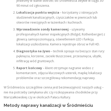
jesteśmy w stanie dotrzeć do Śródmieścia zwykle w ciągu 30-
90 minut od zgłoszenia.
Lokalizacja punktu wejścia
– korzystamy z istniejących
studzienek kanalizacyjnych, czyszczaków w piwnicach lub
otworów rewizyjnych w łazienkach i kuchniach.
Wprowadzenie sondy kamerowej
– używamy
profesjonalnych kamer inspekcyjnych (Ridgid, Rothenberger) z
głowicą samopoziomującą, oświetleniem LED i funkcją
lokalizacji uszkodzenia. Kamera rejestruje obraz w Full HD.
Diagnostyka na żywo
– technik opisuje na bieżąco stan rury:
pęknięcia, korzenie, zacieki tłuszczowe, przesunięcia, ubytki,
infiltrację wód gruntowych.
Raport końcowy
– klient otrzymuje nagranie wideo z
komentarzem, zdjęcia kluczowych usterek, mapkę lokalizacji
problemów oraz szczegółową rekomendację naprawy.
W Śródmieściu szczególnie cenna jest bezinwazyjność naszych usług –
nie ma potrzeby zamykania ulic czy rozkopywania chodników przy
Marszałkowskiej czy w okolicach Pałacu Kultury.
Metody naprawy kanalizacji w Śródmieściu