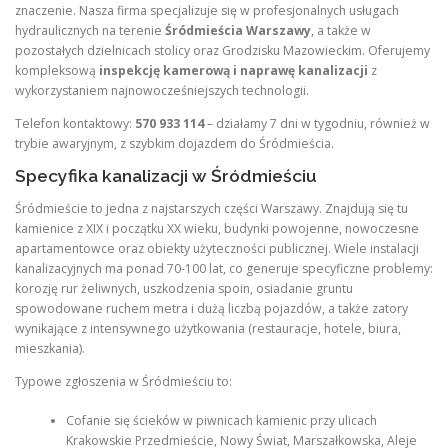
znaczenie. Nasza firma specjalizuje się w profesjonalnych usługach
hydraulicznych na terenie
Śródmieścia Warszawy
, a także w
pozostałych dzielnicach stolicy oraz Grodzisku Mazowieckim. Oferujemy
kompleksową
inspekcję kamerową i naprawę kanalizacji
z
wykorzystaniem najnowocześniejszych technologii.
Telefon kontaktowy:
570 933 114
– działamy 7 dni w tygodniu, również w
trybie awaryjnym, z szybkim dojazdem do Śródmieścia.
Specyfika kanalizacji w Śródmieściu
Śródmieście to jedna z najstarszych części Warszawy. Znajdują się tu
kamienice z XIX i początku XX wieku, budynki powojenne, nowoczesne
apartamentowce oraz obiekty użyteczności publicznej. Wiele instalacji
kanalizacyjnych ma ponad 70-100 lat, co generuje specyficzne problemy:
korozję rur żeliwnych, uszkodzenia spoin, osiadanie gruntu
spowodowane ruchem metra i dużą liczbą pojazdów, a także zatory
wynikające z intensywnego użytkowania (restauracje, hotele, biura,
mieszkania).
Typowe zgłoszenia w Śródmieściu to:
Cofanie się ścieków w piwnicach kamienic przy ulicach
Krakowskie Przedmieście, Nowy Świat, Marszałkowska, Aleje