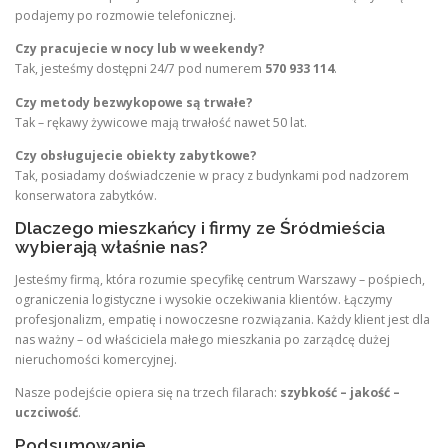
podajemy po rozmowie telefonicznej.
Czy pracujecie w nocy lub w weekendy?
Tak, jesteśmy dostępni 24/7 pod numerem
570 933 114
.
Czy metody bezwykopowe są trwałe?
Tak – rękawy żywicowe mają trwałość nawet 50 lat.
Czy obsługujecie obiekty zabytkowe?
Tak, posiadamy doświadczenie w pracy z budynkami pod nadzorem
konserwatora zabytków.
Dlaczego mieszkańcy i firmy ze Śródmieścia
wybierają właśnie nas?
Jesteśmy firmą, która rozumie specyfikę centrum Warszawy – pośpiech,
ograniczenia logistyczne i wysokie oczekiwania klientów. Łączymy
profesjonalizm, empatię i nowoczesne rozwiązania. Każdy klient jest dla
nas ważny – od właściciela małego mieszkania po zarządcę dużej
nieruchomości komercyjnej.
Nasze podejście opiera się na trzech filarach:
szybkość – jakość –
uczciwość
.
Podsumowanie