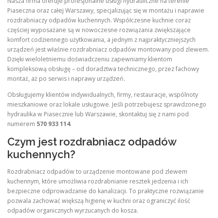
Nasza firma oferuje profesjonalne usługi hydrauliczne na terenie
Piaseczna oraz całej Warszawy, specjalizując się w montażu i naprawie
rozdrabniaczy odpadów kuchennych. Współczesne kuchnie coraz
częściej wyposażane są w nowoczesne rozwiązania zwiększające
komfort codziennego użytkowania, a jednym z najpraktyczniejszych
urządzeń jest właśnie rozdrabniacz odpadów montowany pod zlewem.
Dzięki wieloletniemu doświadczeniu zapewniamy klientom
kompleksową obsługę – od doradztwa technicznego, przez fachowy
montaż, aż po serwis i naprawy urządzeń.
Obsługujemy klientów indywidualnych, firmy, restauracje, wspólnoty
mieszkaniowe oraz lokale usługowe. Jeśli potrzebujesz sprawdzonego
hydraulika w Piasecznie lub Warszawie, skontaktuj się z nami pod
numerem
570 933 114
.
Czym jest rozdrabniacz odpadów
kuchennych?
Rozdrabniacz odpadów to urządzenie montowane pod zlewem
kuchennym, które umożliwia rozdrabnianie resztek jedzenia i ich
bezpieczne odprowadzanie do kanalizacji. To praktyczne rozwiązanie
pozwala zachować większą higienę w kuchni oraz ograniczyć ilość
odpadów organicznych wyrzucanych do kosza.