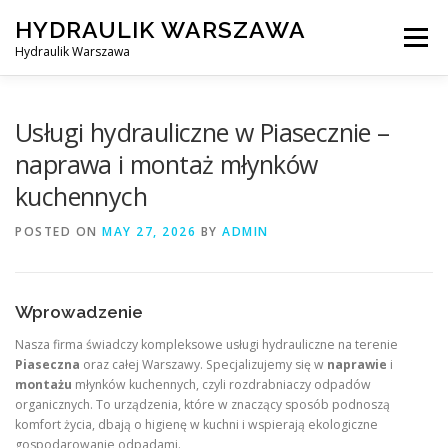
Skip
HYDRAULIK WARSZAWA
to
Menu
content
Hydraulik Warszawa
HYDRAULIK WARSZAWA – WYMIANA SPŁUCZKI ITP..
Usługi hydrauliczne w Piasecznie –
naprawa i montaż młynków
kuchennych
OBSŁUGIWANE LOKALIZACJE – WARSZAWA I OKOLICE
POSTED ON
MAY 27, 2026
BY
ADMIN
KONTAKT
Wprowadzenie
Nasza firma świadczy kompleksowe usługi hydrauliczne na terenie
Piaseczna
oraz całej Warszawy. Specjalizujemy się w
naprawie
i
montażu
młynków kuchennych, czyli rozdrabniaczy odpadów
organicznych. To urządzenia, które w znaczący sposób podnoszą
komfort życia, dbają o higienę w kuchni i wspierają ekologiczne
gospodarowanie odpadami.