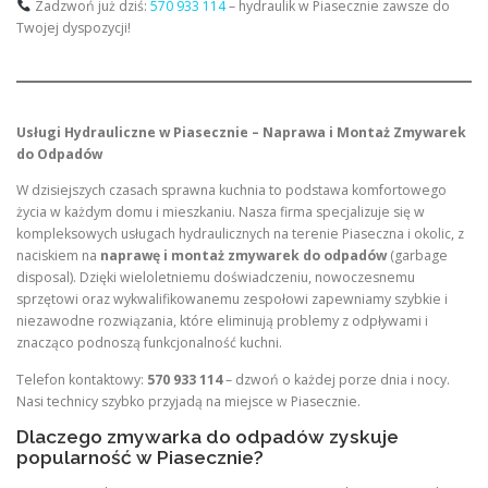
Zadzwoń już dziś:
570 933 114
– hydraulik w Piasecznie zawsze do
Twojej dyspozycji!
Usługi Hydrauliczne w Piasecznie – Naprawa i Montaż Zmywarek
do Odpadów
W dzisiejszych czasach sprawna kuchnia to podstawa komfortowego
życia w każdym domu i mieszkaniu. Nasza firma specjalizuje się w
kompleksowych usługach hydraulicznych na terenie Piaseczna i okolic, z
naciskiem na
naprawę i montaż zmywarek do odpadów
(garbage
disposal). Dzięki wieloletniemu doświadczeniu, nowoczesnemu
sprzętowi oraz wykwalifikowanemu zespołowi zapewniamy szybkie i
niezawodne rozwiązania, które eliminują problemy z odpływami i
znacząco podnoszą funkcjonalność kuchni.
Telefon kontaktowy:
570 933 114
– dzwoń o każdej porze dnia i nocy.
Nasi technicy szybko przyjadą na miejsce w Piasecznie.
Dlaczego zmywarka do odpadów zyskuje
popularność w Piasecznie?