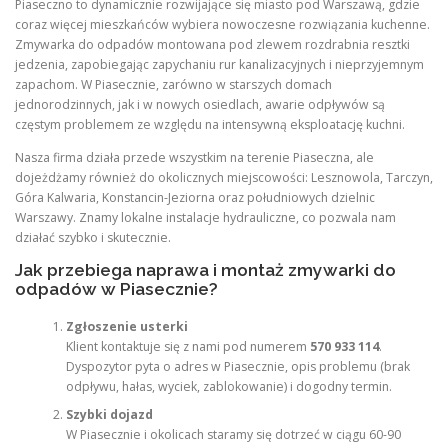
Piaseczno to dynamicznie rozwijające się miasto pod Warszawą, gdzie
coraz więcej mieszkańców wybiera nowoczesne rozwiązania kuchenne.
Zmywarka do odpadów montowana pod zlewem rozdrabnia resztki
jedzenia, zapobiegając zapychaniu rur kanalizacyjnych i nieprzyjemnym
zapachom. W Piasecznie, zarówno w starszych domach
jednorodzinnych, jak i w nowych osiedlach, awarie odpływów są
częstym problemem ze względu na intensywną eksploatację kuchni.
Nasza firma działa przede wszystkim na terenie Piaseczna, ale
dojeżdżamy również do okolicznych miejscowości: Lesznowola, Tarczyn,
Góra Kalwaria, Konstancin-Jeziorna oraz południowych dzielnic
Warszawy. Znamy lokalne instalacje hydrauliczne, co pozwala nam
działać szybko i skutecznie.
Jak przebiega naprawa i montaż zmywarki do
odpadów w Piasecznie?
Zgłoszenie usterki
Klient kontaktuje się z nami pod numerem
570 933 114
.
Dyspozytor pyta o adres w Piasecznie, opis problemu (brak
odpływu, hałas, wyciek, zablokowanie) i dogodny termin.
Szybki dojazd
W Piasecznie i okolicach staramy się dotrzeć w ciągu 60-90