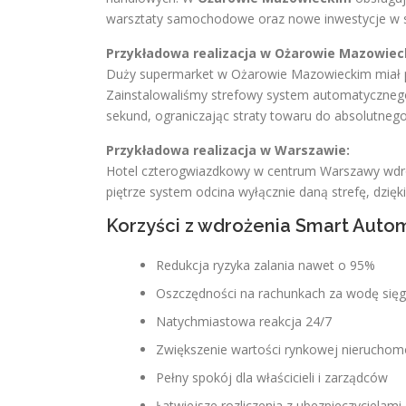
warsztaty samochodowe oraz nowe inwestycje w s
Przykładowa realizacja w Ożarowie Mazowiec
Duży supermarket w Ożarowie Mazowieckim miał p
Zainstalowaliśmy strefowy system automatycznego
sekund, ograniczając straty towaru do absolutnego
Przykładowa realizacja w Warszawie:
Hotel czterogwiazdkowy w centrum Warszawy wdro
piętrze system odcina wyłącznie daną strefę, dzięk
Korzyści z wdrożenia Smart Auto
Redukcja ryzyka zalania nawet o 95%
Oszczędności na rachunkach za wodę się
Natychmiastowa reakcja 24/7
Zwiększenie wartości rynkowej nieruchom
Pełny spokój dla właścicieli i zarządców
Łatwiejsze rozliczenia z ubezpieczycielami