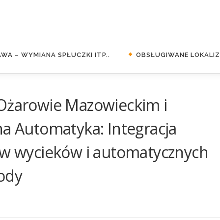
WA – WYMIANA SPŁUCZKI ITP..
OBSŁUGIWANE LOKALIZA
 Ożarowie Mazowieckim i
na Automatyka: Integracja
ków wycieków i automatycznych
ody