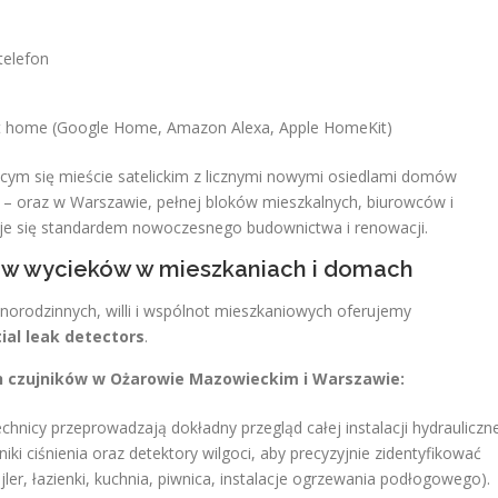
telefon
rt home (Google Home, Amazon Alexa, Apple HomeKit)
ym się mieście satelickim z licznymi nowymi osiedlami domów
i – oraz w Warszawie, pełnej bloków mieszkalnych, biurowców i
aje się standardem nowoczesnego budownictwa i renowacji.
ków wycieków w mieszkaniach i domach
dnorodzinnych, willi i wspólnot mieszkaniowych oferujemy
ial leak detectors
.
h czujników w Ożarowie Mazowieckim i Warszawie:
chnicy przeprowadzają dokładny przegląd całej instalacji hydrauliczne
i ciśnienia oraz detektory wilgoci, aby precyzyjnie zidentyfikować
ler, łazienki, kuchnia, piwnica, instalacje ogrzewania podłogowego).