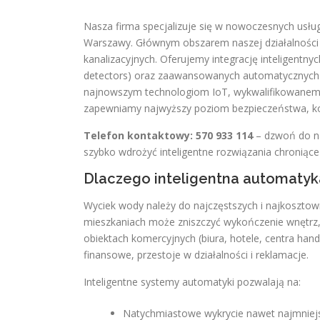
Nasza firma specjalizuje się w nowoczesnych usł
Warszawy. Głównym obszarem naszej działalności
kanalizacyjnych. Oferujemy integrację inteligentn
detectors) oraz zaawansowanych automatycznych
najnowszym technologiom IoT, wykwalifikowanemu 
zapewniamy najwyższy poziom bezpieczeństwa, kom
Telefon kontaktowy: 570 933 114
– dzwoń do na
szybko wdrożyć inteligentne rozwiązania chroniąc
Dlaczego inteligentna automatyka
Wyciek wody należy do najczęstszych i najkosztow
mieszkaniach może zniszczyć wykończenie wnętrz, 
obiektach komercyjnych (biura, hotele, centra han
finansowe, przestoje w działalności i reklamacje.
Inteligentne systemy automatyki pozwalają na:
Natychmiastowe wykrycie nawet najmniej