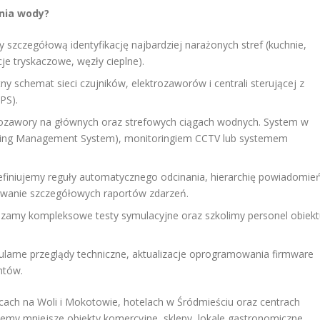
nia wody?
zczegółową identyfikację najbardziej narażonych stref (kuchnie,
cje tryskaczowe, węzły cieplne).
 schemat sieci czujników, elektrozaworów i centrali sterującej z
PS).
rozawory na głównych oraz strefowych ciągach wodnych. System w
ilding Management System), monitoringiem CCTV lub systemem
finiujemy reguły automatycznego odcinania, hierarchię powiadomie
owanie szczegółowych raportów zdarzeń.
amy kompleksowe testy symulacyjne oraz szkolimy personel obiekt
larne przeglądy techniczne, aktualizacje oprogramowania firmware
ntów.
cach na Woli i Mokotowie, hotelach w Śródmieściu oraz centrach
emy mniejsze obiekty komercyjne, sklepy, lokale gastronomiczne,