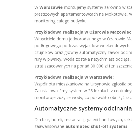
W
Warszawie
montujemy systemy zarówno w stars
prestiżowych apartamentowcach na Mokotowie, Wo
monitoring całego budynku.
Przykładowa realizacja w Ożarowie Mazowiec
Właściciele domu jednorodzinnego w Ożarowie Mazo
podłogowego podczas wyjazdów weekendowych. Po
czujników oraz główny automatyczny zawór odcinaj
rury w piwnicy. Woda została natychmiast odcięta, 
strat szacowanych na ponad 30 000 zł i zniszczeni
Przykładowa realizacja w Warszawie:
Wspólnota mieszkaniowa na Ursynowie zgłosiła po
Zainstalowaliśmy system w 28 lokalach z central
monitoruje zużycie wody, co pozwoliło obniżyć rac
Automatyczne systemy odcinani
Dla biur, hoteli, restauracji, galerii handlowych,
zaawansowane
automated shut-off systems
.