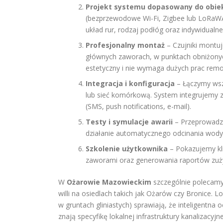
Projekt systemu dopasowany do obie
(bezprzewodowe Wi-Fi, Zigbee lub LoRaWAN
układ rur, rodzaj podłóg oraz indywidualne 
Profesjonalny montaż
– Czujniki montuj
głównych zaworach, w punktach obniżonych
estetyczny i nie wymaga dużych prac rem
Integracja i konfiguracja
– Łączymy wszy
lub sieć komórkową. System integrujemy z
(SMS, push notifications, e-mail).
Testy i symulacje awarii
– Przeprowadza
działanie automatycznego odcinania wody
Szkolenie użytkownika
– Pokazujemy kli
zaworami oraz generowania raportów zuż
W
Ożarowie Mazowieckim
szczególnie polecamy
willi na osiedlach takich jak Ożarów czy Bronice. L
w gruntach gliniastych) sprawiają, że inteligentna
znają specyfikę lokalnej infrastruktury kanalizacyjne