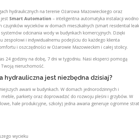
ugach hydraulicznych na terenie Ożarowa Mazowieckiego oraz
 jest
Smart Automation
– inteligentna automatyka instalacji wodno
ych czujników wycieków w domach mieszkalnych (smart residential lea
 systemów odcinania wody w budynkach komercyjnych. Dzięki
zespołowi i indywidualnemu podejściu do każdego klienta
fortu i oszczędności w Ożarowie Mazowieckim i całej stolicy.
s 24 godziny na dobę, 7 dni w tygodniu. Nasi eksperci pomogą
e Twoją nieruchomość.
 hydrauliczna jest niezbędna dzisiaj?
niejszych awarii w budynkach. W domach jednorodzinnych i
meble, parkiety oraz doprowadzić do rozwoju pleśni i grzybów. W
dlowe, hale produkcyjne, szkoły) jedna awaria generuje ogromne stra
szego wycieku