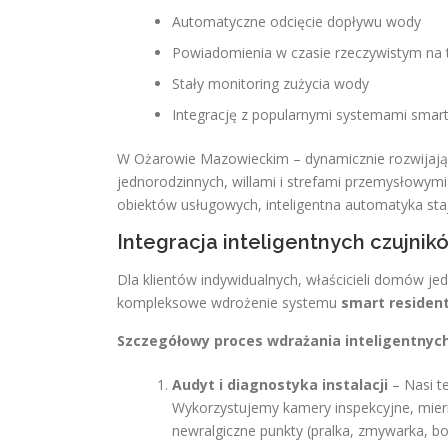
Automatyczne odcięcie dopływu wody
Powiadomienia w czasie rzeczywistym na 
Stały monitoring zużycia wody
Integrację z popularnymi systemami sma
W Ożarowie Mazowieckim – dynamicznie rozwijając
jednorodzinnych, willami i strefami przemysłowym
obiektów usługowych, inteligentna automatyka st
Integracja inteligentnych czujni
Dla klientów indywidualnych, właścicieli domów je
kompleksowe wdrożenie systemu
smart resident
Szczegółowy proces wdrażania inteligentnyc
Audyt i diagnostyka instalacji
– Nasi te
Wykorzystujemy kamery inspekcyjne, miernik
newralgiczne punkty (pralka, zmywarka, boj