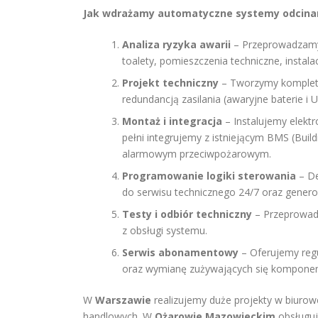
Jak wdrażamy automatyczne systemy odcina
Analiza ryzyka awarii
– Przeprowadzamy s
toalety, pomieszczenia techniczne, instala
Projekt techniczny
– Tworzymy kompletny
redundancją zasilania (awaryjne baterie i U
Montaż i integracja
– Instalujemy elekt
pełni integrujemy z istniejącym BMS (Bu
alarmowym przeciwpożarowym.
Programowanie logiki sterowania
– De
do serwisu technicznego 24/7 oraz gener
Testy i odbiór techniczny
– Przeprowadz
z obsługi systemu.
Serwis abonamentowy
– Oferujemy regu
oraz wymianę zużywających się kompone
W
Warszawie
realizujemy duże projekty w biurow
handlowych. W
Ożarowie Mazowieckim
obsługuj