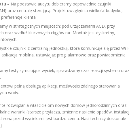
ktu
– Na podstawie audytu dobieramy odpowiednie czujniki
) oraz centralę sterującą. Projekt uwzględnia wielkość budynku,
preferencje klienta.
emy w strategicznych miejscach: pod urządzeniami AGD, przy
 oraz wzdłuż kluczowych ciągów rur. Montaż jest dyskretny,
ontowych.
stkie czujniki z centralną jednostką, która komunikuje się przez Wi-F
 aplikacją mobilną, ustawiając progi alarmowe oraz powiadomienia
my testy symulujące wyciek, sprawdzamy czas reakcji systemu ora
.
entowi pełną obsługę aplikacji, możliwości zdalnego sterowania
ycia wody.
 te rozwiązania właścicielom nowych domów jednorodzinnych oraz
okalne warunki (starsze przyłącza, zmienne nasilenie opadów, instalac
 ochrona przed wyciekami jest bardzo cenna. Nasi technicy doskonale
j.