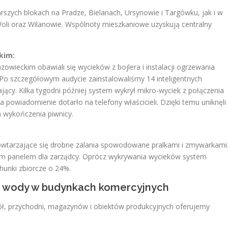
zych blokach na Pradze, Bielanach, Ursynowie i Targówku, jak i w
li oraz Wilanowie. Wspólnoty mieszkaniowe uzyskują centralny
kim:
wieckim obawiali się wycieków z bojlera i instalacji ogrzewania
 szczegółowym audycie zainstalowaliśmy 14 inteligentnych
ący. Kilka tygodni później system wykrył mikro-wyciek z połączenia
a powiadomienie dotarło na telefony właścicieli. Dzięki temu uniknęli
a wykończenia piwnicy.
wtarzające się drobne zalania spowodowane pralkami i zmywarkami
nym panelem dla zarządcy. Oprócz wykrywania wycieków system
hunki zbiorcze o 24%.
a wody w budynkach komercyjnych
 szkół, przychodni, magazynów i obiektów produkcyjnych oferujemy