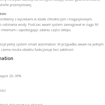
trefie przemysłowej.
kim:
roblemy z wyciekami w dziale chłodniczym i magazynowym.
 odcinania wody. Podczas awarii system zareagował w ciągu 90
 minimum i zapobiegając zalaniu części sklepu.
żył pełny system smart automation. W przypadku awarii na jednym
i czemu reszta obiektu funkcjonuje bez zakłóceń.
mation
gające 20–30%
ości
 dzięki dokumentacji zdarzeń