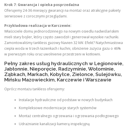
Krok 7: Gwarancja i opieka posprzedażna
Oferujemy 24-36 miesięcy gwarancji na montaż oraz atrakcyjne pakiety
serwisowe z corocznymi przeglądami.
Przykładowa realizacja w Karczewie:
Właściciele domu jednorodzinnego na nowym osiedlu nadwiślańskim
mieli stary bojler, który często zawodził i generował wysokie rachunki.
Zamontowaliśmy tankless gazowy Navien 32 kW. Efekt? Natychmiastowa
ciepła woda w trzech łazienkach i kuchni, obniżenie zużycia gazu o 46%
w pierwszym roku oraz uwolnienie przestrzeni w kotłowni.
Pełny zakres usług hydraulicznych w Legionowie,
Jabłonnie, Nieporęcie, Radzyminie, Wołominie,
Ząbkach, Markach, Kobyłce, Zielonce, Sulejówku,
Mińsku Mazowieckim, Karczewie i Warszawie
Oprócz montażu tankless oferujemy:
Instalacje hydrauliczne od podstaw w nowych budynkach
Kompleksowe modernizacje starych systemów
Montaż centralnego ogrzewania i ogrzewania podłogowego
Udrażnianie kanalizacji kamerą inspekcyjną