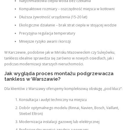
Natychmiastowa ciepła woda bez czekania
Kompaktowe rozmiary – oszczędność miejsca w kotłowni
Dłuższa żywotność urządzenia (15-20 lat)
Ekologiczne działanie – brak strat ciepła w stojącej wodzie
Precyzyjna regulacja temperatury
Mniejsze ryzyko awarii i korozji
W Karczewie, podobnie jak w Mińsku Mazowieckim czy Sulejówku,
tankless idealnie sprawdza się zarówno w nowych osiedlach, jak i
podczas modernizacji starszych nieruchomości.
Jak wygląda proces montażu podgrzewacza
tankless w Warszawie?
Dla klientów z Warszawy oferujemy kompleksową obsługę „pod klucz”:
Konsultacja i audyt techniczny na miejscu
Dobór optymalnego modelu (Rinnai, Navien, Bosch, Vaillant,
Stiebel Eltron)
Modernizacja instalacji gazowej lub elektrycznej
Profesjonalny montaż zgodnie z normami