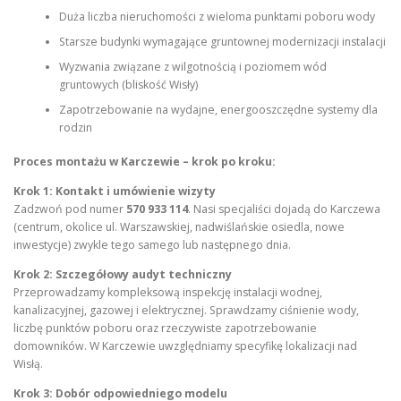
Duża liczba nieruchomości z wieloma punktami poboru wody
Starsze budynki wymagające gruntownej modernizacji instalacji
Wyzwania związane z wilgotnością i poziomem wód
gruntowych (bliskość Wisły)
Zapotrzebowanie na wydajne, energooszczędne systemy dla
rodzin
Proces montażu w Karczewie – krok po kroku:
Krok 1: Kontakt i umówienie wizyty
Zadzwoń pod numer
570 933 114
. Nasi specjaliści dojadą do Karczewa
(centrum, okolice ul. Warszawskiej, nadwiślańskie osiedla, nowe
inwestycje) zwykle tego samego lub następnego dnia.
Krok 2: Szczegółowy audyt techniczny
Przeprowadzamy kompleksową inspekcję instalacji wodnej,
kanalizacyjnej, gazowej i elektrycznej. Sprawdzamy ciśnienie wody,
liczbę punktów poboru oraz rzeczywiste zapotrzebowanie
domowników. W Karczewie uwzględniamy specyfikę lokalizacji nad
Wisłą.
Krok 3: Dobór odpowiedniego modelu