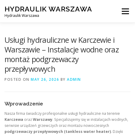
Skip
HYDRAULIK WARSZAWA
to
Menu
content
Hydraulik Warszawa
HYDRAULIK WARSZAWA – WYMIANA SPŁUCZKI ITP..
Usługi hydrauliczne w Karczewie i
Warszawie – Instalacje wodne oraz
montaż podgrzewaczy
OBSŁUGIWANE LOKALIZACJE – WARSZAWA I OKOLICE
przepływowych
POSTED ON
KONTAKT
MAY 26, 2026
BY
ADMIN
Wprowadzenie
Nasza firma świadczy profesjonalne usługi hydrauliczne na terenie
Karczewa
oraz
Warszawy
. Specjalizujemy się w instalacjach wodnych,
serwisie urządzeń grzewczych oraz montażu nowoczesnych
podgrzewaczy przepływowych (tankless water heater)
. Dzięki