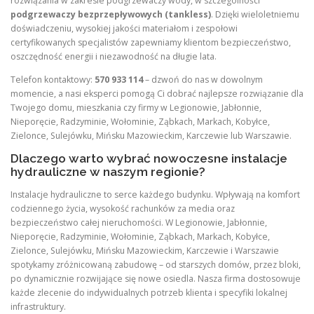
rozwiązania w zakresie podgrzewaczy wody, w szczególności
podgrzewaczy bezprzepływowych (tankless)
. Dzięki wieloletniemu
doświadczeniu, wysokiej jakości materiałom i zespołowi
certyfikowanych specjalistów zapewniamy klientom bezpieczeństwo,
oszczędność energii i niezawodność na długie lata.
Telefon kontaktowy:
570 933 114
– dzwoń do nas w dowolnym
momencie, a nasi eksperci pomogą Ci dobrać najlepsze rozwiązanie dla
Twojego domu, mieszkania czy firmy w Legionowie, Jabłonnie,
Nieporęcie, Radzyminie, Wołominie, Ząbkach, Markach, Kobyłce,
Zielonce, Sulejówku, Mińsku Mazowieckim, Karczewie lub Warszawie.
Dlaczego warto wybrać nowoczesne instalacje
hydrauliczne w naszym regionie?
Instalacje hydrauliczne to serce każdego budynku. Wpływają na komfort
codziennego życia, wysokość rachunków za media oraz
bezpieczeństwo całej nieruchomości. W Legionowie, Jabłonnie,
Nieporęcie, Radzyminie, Wołominie, Ząbkach, Markach, Kobyłce,
Zielonce, Sulejówku, Mińsku Mazowieckim, Karczewie i Warszawie
spotykamy zróżnicowaną zabudowę – od starszych domów, przez bloki,
po dynamicznie rozwijające się nowe osiedla. Nasza firma dostosowuje
każde zlecenie do indywidualnych potrzeb klienta i specyfiki lokalnej
infrastruktury.