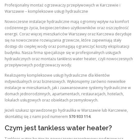
Profesjonalny montaż ogrzewaczy przepływowych w Karczewie i
Warszawie – kompleksowe usługi hydrauliczne
Nowoczesne instalacje hydrauliczne mają ogromny wpływ na komfort
codziennego życia, bezpieczeństwo użytkowników oraz oszczędność
energii. Coraz więcej mieszkańców Warszawy oraz Karczewa decyduje
się na nowoczesne rozwiązania grzewcze, które zapewniają stały
dostęp do ciepłej wody oraz pomagają ograniczyć koszty eksploatacji
budynku. Nasza firma specjalizuje się w profesjonalnych usługach
hydraulicznych oraz montażu tankless water heater, czyli nowoczesnych
przepływowych podgrzewaczy wody.
Realizujemy kompleksowe usługi hydrauliczne dla klientów
indywidualnych oraz biznesowych. Wykonujemy zarówno niewielkie
instalacje w mieszkaniach, jak i zaawansowane systemy hydrauliczne w
domach jednorodzinnych, apartamentach, restauracjach, hotelach,
lokalach usługowych oraz obiektach przemysłowych.
Jeżeli szukasz sprawdzonego hydraulika w Warszawie lub Karczewie,
skontaktuj się z nami pod numerem
570 933 114
.
Czym jest tankless water heater?
Tankless water heater to nowoczesny przepływowy podgrzewacz