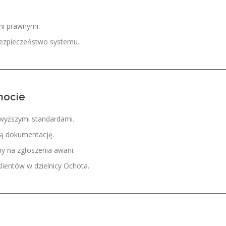
i prawnymi.
bezpieczeństwo systemu.
hocie
jwyższymi standardami.
ną dokumentację.
 na zgłoszenia awarii.
lientów w dzielnicy Ochota.