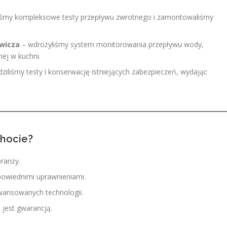
śmy kompleksowe testy przepływu zwrotnego i zamontowaliśmy
owicza
– wdrożyliśmy system monitorowania przepływu wody,
ej w kuchni.
iliśmy testy i konserwację istniejących zabezpieczeń, wydając
chocie?
branży.
powiednimi uprawnieniami.
wansowanych technologii.
 jest gwarancją.