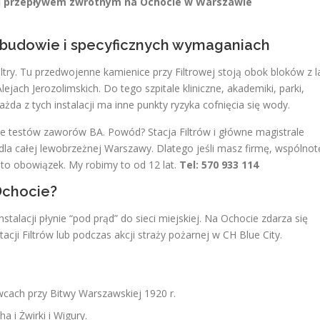
d przepływem zwrotnym na Ochocie w Warszawie
zabudowie i specyficznych wymaganiach
ltry. Tu przedwojenne kamienice przy Filtrowej stoją obok bloków z l
jach Jerozolimskich. Do tego szpitale kliniczne, akademiki, parki,
ażda z tych instalacji ma inne punkty ryzyka cofnięcia się wody.
je testów zaworów BA. Powód? Stacja Filtrów i główne magistrale
dla całej lewobrzeżnej Warszawy. Dlatego jeśli masz firmę, wspólnot
 to obowiązek. My robimy to od 12 lat.
Tel: 570 933 114
Ochocie?
talacji płynie “pod prąd” do sieci miejskiej. Na Ochocie zdarza się
cji Filtrów lub podczas akcji straży pożarnej w CH Blue City.
urowcach przy Bitwy Warszawskiej 1920 r.
a i Żwirki i Wigury.