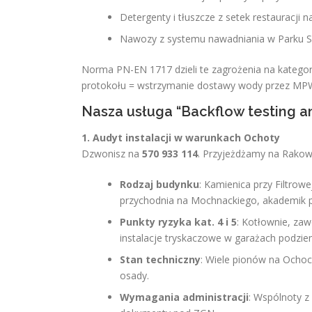
Detergenty i tłuszcze z setek restauracji n
Nawozy z systemu nawadniania w Parku Sz
Norma PN-EN 1717 dzieli te zagrożenia na kategor
protokołu = wstrzymanie dostawy wody przez MP
Nasza usługa “Backflow testing a
1. Audyt instalacji w warunkach Ochoty
Dzwonisz na
570 933 114
. Przyjeżdżamy na Rakowi
Rodzaj budynku
: Kamienica przy Filtrow
przychodnia na Mochnackiego, akademik pr
Punkty ryzyka kat. 4 i 5
: Kotłownie, za
instalacje tryskaczowe w garażach podzie
Stan techniczny
: Wiele pionów na Ochoci
osady.
Wymagania administracji
: Wspólnoty 