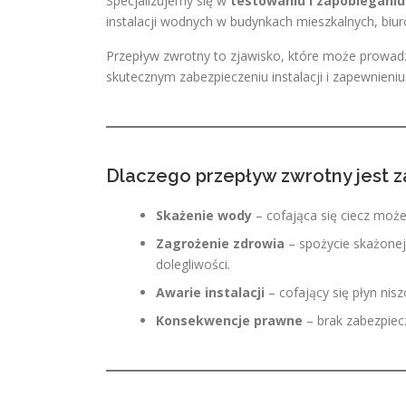
Specjalizujemy się w
testowaniu i zapobiegani
instalacji wodnych w budynkach mieszkalnych, biur
Przepływ zwrotny to zjawisko, które może prowadzi
skutecznym zabezpieczeniu instalacji i zapewnien
Dlaczego przepływ zwrotny jest 
Skażenie wody
– cofająca się ciecz może 
Zagrożenie zdrowia
– spożycie skażone
dolegliwości.
Awarie instalacji
– cofający się płyn nisz
Konsekwencje prawne
– brak zabezpiec