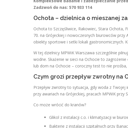
Kompleksowe badanie i zabezpieczanie prze
Zadzwoń do nas: 570 933 114
Ochota – dzielnica o mieszanej 
Ochota to Szczęśliwice, Rakowiec, Stara Ochota, Fi
70. na Grójeckiej i nowoczesnych biurowców przy Ale
obiekty sportowe i setki lokali gastronomicznych. K
W tej dzielnicy MPWiK Warszawa szczególnie pilnu
wodne. Skażenie w sieci na Ochocie to zagrożenie 
lub dom na Ochocie – coroczny test to nie prośba,
Czym grozi przepływ zwrotny na 
Przepływ zwrotny to sytuacja, gdy woda z Twojej ins
przy awariach na Grójeckiej, pracach MPWiK przy Sta
Co może wrócić do kranów?
Glikol z instalacji c.o. i klimatyzacji w bi
Bakterie z instalacji szpitalnych przy Banach