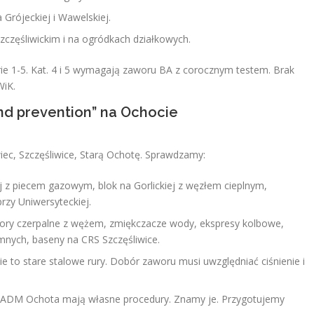
a Grójeckiej i Wawelskiej.
częśliwickim i na ogródkach działkowych.
ie 1-5. Kat. 4 i 5 wymagają zaworu BA z corocznym testem. Brak
WiK.
nd prevention” na Ochocie
ec, Szczęśliwice, Starą Ochotę. Sprawdzamy:
ej z piecem gazowym, blok na Gorlickiej z węzłem cieplnym,
zy Uniwersyteckiej.
wory czerpalne z wężem, zmiękczacze wody, ekspresy kolbowe,
mnych, baseny na CRS Szczęśliwice.
e to stare stalowe rury. Dobór zaworu musi uwzględniać ciśnienie i
z ADM Ochota mają własne procedury. Znamy je. Przygotujemy