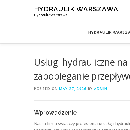
Skip
HYDRAULIK WARSZAWA
to
Hydraulik Warszawa
content
HYDRAULIK WARSZA
Usługi hydrauliczne na
zapobieganie przepły
POSTED ON
MAY 27, 2026
BY
ADMIN
Wprowadzenie
Nasza firma świadczy profesjonalne usługi hydraul