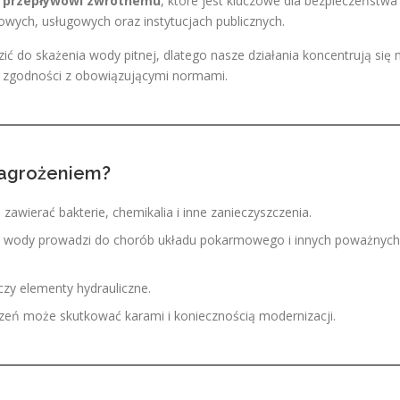
u przepływowi zwrotnemu
, które jest kluczowe dla bezpieczeństwa
owych, usługowych oraz instytucjach publicznych.
ć do skażenia wody pitnej, dlatego nasze działania koncentrują się 
iu zgodności z obowiązującymi normami.
zagrożeniem?
zawierać bakterie, chemikalia i inne zanieczyszczenia.
j wody prowadzi do chorób układu pokarmowego i innych poważnych
czy elementy hydrauliczne.
zeń może skutkować karami i koniecznością modernizacji.