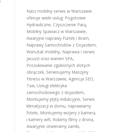
e
Nasz mobilny serwis w Warszawie
oferuje wiele usług:
Pogotowie
Hydrauliczne
,
Czyszczenie Parą
,
Mobilny Spawacz w Warszawie
,
Awaryjne naprawy Furtek i Bram
,
Naprawy Samochodów z Dojazdem
,
Warsztat mobilny
,
Naprawa i serwis
jacuzzi oraz wanien SPA
,
Poszukiwanie zgubionych złotych
obrączek
,
Serwisujemy Maszyny
Fitness w Warszawie
,
Agencja SEO
,
Taxi
,
Usługi elektryka
samochodowego z dojazdem
,
Montujemy płyty indukcyjne
,
Serwis
klimatyzacji w domu
,
naprawiamy
fotele
,
Montujemy wizjery z kamerą
i kamery wifi
,
Robimy filmy z drona
,
Awaryjnie otwieramy zamki
,