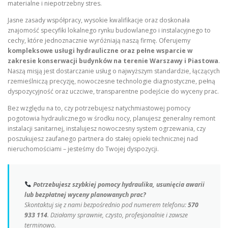
materialne i niepotrzebny stres.
Jasne zasady współpracy, wysokie kwalifikacje oraz doskonała
znajomość specyfiki lokalnego rynku budowlanego i instalacyjnego to
cechy, które jednoznacznie wyróżniają naszą firmę. Oferujemy
kompleksowe usługi hydrauliczne oraz pełne wsparcie w
zakresie konserwacji budynków na terenie Warszawy i Piastowa
.
Naszą misją jest dostarczanie usług o najwyższym standardzie, łączących
rzemieślniczą precyzję, nowoczesne technologie diagnostyczne, pełną
dyspozycyjność oraz uczciwe, transparentne podejście do wyceny prac.
Bez względu na to, czy potrzebujesz natychmiastowej pomocy
pogotowia hydraulicznego w środku nocy, planujesz generalny remont
instalacji sanitarnej, instalujesz nowoczesny system ogrzewania, czy
poszukujesz zaufanego partnera do stałej opieki technicznej nad
nieruchomościami – jesteśmy do Twojej dyspozycji.
Potrzebujesz szybkiej pomocy hydraulika, usunięcia awarii
lub bezpłatnej wyceny planowanych prac?
Skontaktuj się z nami bezpośrednio pod numerem telefonu:
570
933 114
. Działamy sprawnie, czysto, profesjonalnie i zawsze
terminowo.