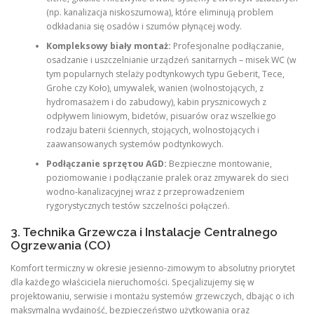
(np. kanalizacja niskoszumowa), które eliminują problem
odkładania się osadów i szumów płynącej wody.
Kompleksowy biały montaż:
Profesjonalne podłączanie,
osadzanie i uszczelnianie urządzeń sanitarnych – misek WC (w
tym popularnych stelaży podtynkowych typu Geberit, Tece,
Grohe czy Koło), umywalek, wanien (wolnostojących, z
hydromasażem i do zabudowy), kabin prysznicowych z
odpływem liniowym, bidetów, pisuarów oraz wszelkiego
rodzaju baterii ściennych, stojących, wolnostojących i
zaawansowanych systemów podtynkowych.
Podłączanie sprzęτου AGD:
Bezpieczne montowanie,
poziomowanie i podłączanie pralek oraz zmywarek do sieci
wodno-kanalizacyjnej wraz z przeprowadzeniem
rygorystycznych testów szczelności połączeń.
3. Technika Grzewcza i Instalacje Centralnego
Ogrzewania (CO)
Komfort termiczny w okresie jesienno-zimowym to absolutny priorytet
dla każdego właściciela nieruchomości. Specjalizujemy się w
projektowaniu, serwisie i montażu systemów grzewczych, dbając o ich
maksymalną wydajność, bezpieczeństwo użytkowania oraz