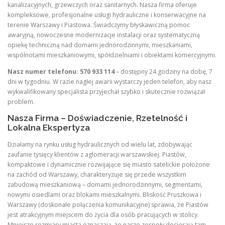
kanalizacyjnych, grzewczych oraz sanitarnych. Nasza firma oferuje
kompleksowe, profesjonalne usługi hydrauliczne i konserwacyjne na
terenie Warszawy i Piastowa. Świadczymy błyskawiczną pomoc
awaryjną, nowoczesne modernizacje instalacji oraz systematyczną
opiekę techniczną nad domami jednorodzinnymi, mieszkaniami,
wspólnotami mieszkaniowymi, spółdzielniami i obiektami komercyjnymi.
Nasz numer telefonu: 570 933 114
– dostępny 24 godziny na dobę, 7
dni w tygodniu. W razie nagłej awarii wystarczy jeden telefon, aby nasz
wykwalifikowany specjalista przyjechał szybko i skutecznie rozwiązał
problem.
Nasza Firma – Doświadczenie, Rzetelność i
Lokalna Ekspertyza
Działamy na rynku usług hydraulicznych od wielu lat, zdobywając
zaufanie tysięcy klientów z aglomeracji warszawskiej. Piastów,
kompaktowe i dynamicznie rozwijające się miasto satelickie położone
na zachód od Warszawy, charakteryzuje się przede wszystkim
zabudową mieszkaniową – domami jednorodzinnymi, segmentami,
nowymi osiedlami oraz blokami mieszkalnymi. Bliskość Pruszkowa i
Warszawy (doskonałe połączenia komunikacyjne) sprawia, że Piastów
jest atrakcyjnym miejscem do życia dla osób pracujących w stolicy.
Mniejsze rozmiary miasta oznaczają, że nasze zespoły docierają tam