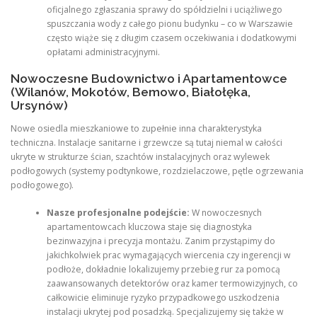
oficjalnego zgłaszania sprawy do spółdzielni i uciążliwego
spuszczania wody z całego pionu budynku – co w Warszawie
często wiąże się z długim czasem oczekiwania i dodatkowymi
opłatami administracyjnymi.
Nowoczesne Budownictwo i Apartamentowce
(Wilanów, Mokotów, Bemowo, Białołęka,
Ursynów)
Nowe osiedla mieszkaniowe to zupełnie inna charakterystyka
techniczna. Instalacje sanitarne i grzewcze są tutaj niemal w całości
ukryte w strukturze ścian, szachtów instalacyjnych oraz wylewek
podłogowych (systemy podtynkowe, rozdzielaczowe, pętle ogrzewania
podłogowego).
Nasze profesjonalne podejście:
W nowoczesnych
apartamentowcach kluczowa staje się diagnostyka
bezinwazyjna i precyzja montażu. Zanim przystąpimy do
jakichkolwiek prac wymagających wiercenia czy ingerencji w
podłoże, dokładnie lokalizujemy przebieg rur za pomocą
zaawansowanych detektorów oraz kamer termowizyjnych, co
całkowicie eliminuje ryzyko przypadkowego uszkodzenia
instalacji ukrytej pod posadzką. Specjalizujemy się także w