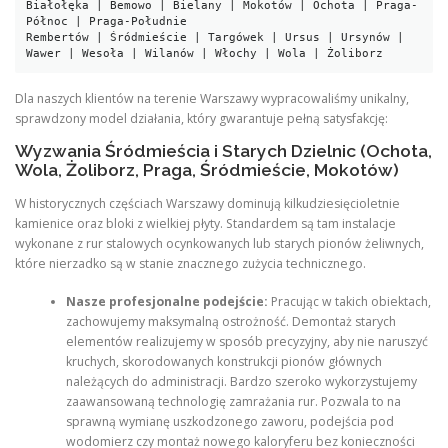
Białołęka | Bemowo | Bielany | Mokotów | Ochota | Praga-
Północ | Praga-Południe

Rembertów | Śródmieście | Targówek | Ursus | Ursynów | 
Dla naszych klientów na terenie Warszawy wypracowaliśmy unikalny,
sprawdzony model działania, który gwarantuje pełną satysfakcję:
Wyzwania Śródmieścia i Starych Dzielnic (Ochota,
Wola, Żoliborz, Praga, Śródmieście, Mokotów)
W historycznych częściach Warszawy dominują kilkudziesięcioletnie
kamienice oraz bloki z wielkiej płyty. Standardem są tam instalacje
wykonane z rur stalowych ocynkowanych lub starych pionów żeliwnych,
które nierzadko są w stanie znacznego zużycia technicznego.
Nasze profesjonalne podejście:
Pracując w takich obiektach,
zachowujemy maksymalną ostrożność. Demontaż starych
elementów realizujemy w sposób precyzyjny, aby nie naruszyć
kruchych, skorodowanych konstrukcji pionów głównych
należących do administracji. Bardzo szeroko wykorzystujemy
zaawansowaną technologię zamrażania rur. Pozwala to na
sprawną wymianę uszkodzonego zaworu, podejścia pod
wodomierz czy montaż nowego kaloryferu bez konieczności