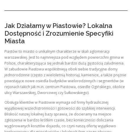
Jak Działamy w Piastowie? Lokalna
Dostępność i Zrozumienie Specyfiki
Miasta
Piastów to miasto o unikalnym charakterze w skali aglomeracji
warszawskiej. Jest to najmniejsza pod względem powierzchni gmina w
Polsce, charakteryzująca się jednak bardzo dużą gęstością zaludnienia.
W zabudowie Piastowa współistnieją obok siebie tradycyjne domy
jednorodzinne (często z wieloletnią historią), kamienice, a także prężnie
powstające nowe osiedla budynków wielorodzinnych i segmentów (w
rejonach takich jak m.in. centrum Piastowa, osiedle Ogińskiego, okolice
ulicy Warszawskiej, Dworcowej czy Sułkowskiego).
Obsługa klientów w Piastowie wymaga od firmy hydraulicznej
wyjątkowej wszechstronności i gotowości do szybkiej interwencji.
Bliskość naszej lokalnej bazy sprawia, że docieramy na miejsce
zgłoszenia w bardzo krótkim czasie, bez konieczności doliczania
wygórowanych kosztów dojazdu, co czyni naszą ofertę wyjątkowo
konkurencyjną dla mieszkańców i lokalnych firm z tego obszaru.