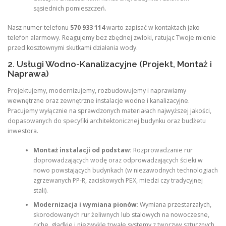
sąsiednich pomieszczeń.
Nasz numer telefonu
570 933 114
warto zapisać w kontaktach jako
telefon alarmowy. Reagujemy bez zbędnej zwłoki, ratując Twoje mienie
przed kosztownymi skutkami działania wody.
2. Usługi Wodno-Kanalizacyjne (Projekt, Montaż i
Naprawa)
Projektujemy, modernizujemy, rozbudowujemy i naprawiamy
wewnętrzne oraz zewnętrzne instalacje wodne i kanalizacyjne.
Pracujemy wyłącznie na sprawdzonych materiałach najwyższej jakości,
dopasowanych do specyfiki architektonicznej budynku oraz budżetu
inwestora.
Montaż instalacji od podstaw:
Rozprowadzanie rur
doprowadzających wodę oraz odprowadzających ścieki w
nowo powstających budynkach (w niezawodnych technologiach
zgrzewanych PP-R, zaciskowych PEX, miedzi czy tradycyjnej
stali).
Modernizacja i wymiana pionów:
Wymiana przestarzałych,
skorodowanych rur żeliwnych lub stalowych na nowoczesne,
ciche, gładkie i niezwykle trwałe systemy z tworzyw sztucznych