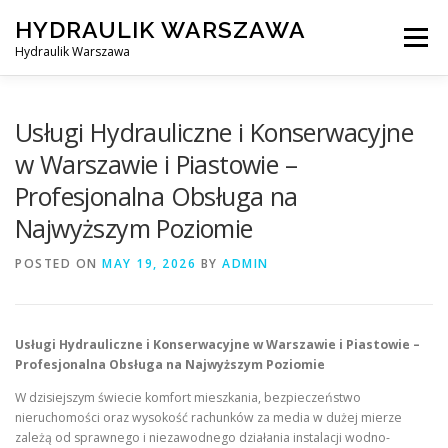
Skip
HYDRAULIK WARSZAWA
to
Menu
content
Hydraulik Warszawa
HYDRAULIK WARSZAWA – WYMIANA SPŁUCZKI ITP..
Usługi Hydrauliczne i Konserwacyjne
w Warszawie i Piastowie –
Profesjonalna Obsługa na
OBSŁUGIWANE LOKALIZACJE – WARSZAWA I OKOLICE
Najwyższym Poziomie
POSTED ON
KONTAKT
MAY 19, 2026
BY
ADMIN
Usługi Hydrauliczne i Konserwacyjne w Warszawie i Piastowie –
Profesjonalna Obsługa na Najwyższym Poziomie
W dzisiejszym świecie komfort mieszkania, bezpieczeństwo
nieruchomości oraz wysokość rachunków za media w dużej mierze
zależą od sprawnego i niezawodnego działania instalacji wodno-