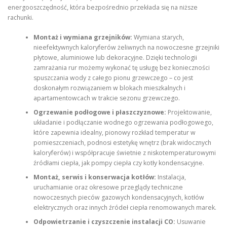
energooszczędność, która bezpośrednio przekłada się na niższe
rachunki.
Montaż i wymiana grzejników:
Wymiana starych,
nieefektywnych kaloryferów żeliwnych na nowoczesne grzejniki
płytowe, aluminiowe lub dekoracyjne. Dzięki technologii
zamrażania rur możemy wykonać tę usługę bez konieczności
spuszczania wody z całego pionu grzewczego – co jest
doskonałym rozwiązaniem w blokach mieszkalnych i
apartamentowcach w trakcie sezonu grzewczego.
Ogrzewanie podłogowe i płaszczyznowe:
Projektowanie,
układanie i podłączanie wodnego ogrzewania podłogowego,
które zapewnia idealny, pionowy rozkład temperatur w
pomieszczeniach, podnosi estetykę wnętrz (brak widocznych
kaloryferów) i współpracuje świetnie z niskotemperaturowymi
źródłami ciepła, jak pompy ciepła czy kotły kondensacyjne.
Montaż, serwis i konserwacja kotłów:
Instalacja,
uruchamianie oraz okresowe przeglądy techniczne
nowoczesnych pieców gazowych kondensacyjnych, kotłów
elektrycznych oraz innych źródeł ciepła renomowanych marek.
Odpowietrzanie i czyszczenie instalacji CO:
Usuwanie