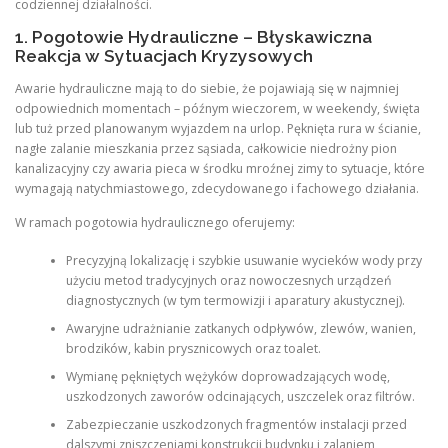
codziennej działalności.
1. Pogotowie Hydrauliczne – Błyskawiczna
Reakcja w Sytuacjach Kryzysowych
Awarie hydrauliczne mają to do siebie, że pojawiają się w najmniej
odpowiednich momentach – późnym wieczorem, w weekendy, święta
lub tuż przed planowanym wyjazdem na urlop. Pęknięta rura w ścianie,
nagłe zalanie mieszkania przez sąsiada, całkowicie niedrożny pion
kanalizacyjny czy awaria pieca w środku mroźnej zimy to sytuacje, które
wymagają natychmiastowego, zdecydowanego i fachowego działania.
W ramach pogotowia hydraulicznego oferujemy:
Precyzyjną lokalizację i szybkie usuwanie wycieków wody przy
użyciu metod tradycyjnych oraz nowoczesnych urządzeń
diagnostycznych (w tym termowizji i aparatury akustycznej).
Awaryjne udrażnianie zatkanych odpływów, zlewów, wanien,
brodzików, kabin prysznicowych oraz toalet.
Wymianę pękniętych wężyków doprowadzających wodę,
uszkodzonych zaworów odcinających, uszczelek oraz filtrów.
Zabezpieczanie uszkodzonych fragmentów instalacji przed
dalszymi zniszczeniami konstrukcji budynku i zalaniem