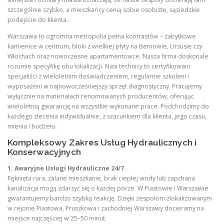
szczególnie szybko, a mieszkańcy cenią sobie osobiste, sąsiedzkie
podejście do klienta.
Warszawa to ogromna metropolia pełna kontrastów – zabytkowe
kamienice w centrum, bloki z wielkiej płyty na Bemowie, Ursusie czy
Włochach oraz nowoczesne apartamentowce. Nasza firma doskonale
rozumie specyfikę obu lokalizacji. Nasi technicy to certyfikowani
specjaliści z wieloletnim doświadczeniem, regularnie szkoleni i
wyposażeni w najnowocześniejszy sprzęt diagnostyczny. Pracujemy
wyłącznie na materiałach renomowanych producentów, oferując
wieloletnią gwarancję na wszystkie wykonane prace. Podchodzimy do
każdego zlecenia indywidualnie, z szacunkiem dla klienta, jego czasu,
mienia i budżetu.
Kompleksowy Zakres Usług Hydraulicznych i
Konserwacyjnych
1. Awaryjne Usługi Hydrauliczne 24/7
Pęknięta rura, zalane mieszkanie, brak ciepłej wody lub zapchana
kanalizacja mogą zdarzyć się o każdej porze. W Piastowie i Warszawie
gwarantujemy bardzo szybką reakcję. Dzięki zespołom zlokalizowanym
w rejonie Piastowa, Pruszkowa i zachodniej Warszawy docieramy na
miejsce najczęściej w 25–50 minut.