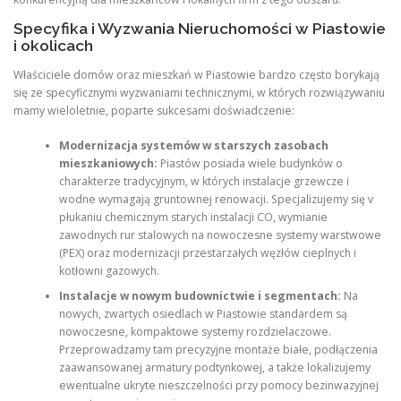
Specyfika i Wyzwania Nieruchomości w Piastowie
i okolicach
Właściciele domów oraz mieszkań w Piastowie bardzo często borykają
się ze specyficznymi wyzwaniami technicznymi, w których rozwiązywaniu
mamy wieloletnie, poparte sukcesami doświadczenie:
Modernizacja systemów w starszych zasobach
mieszkaniowych:
Piastów posiada wiele budynków o
charakterze tradycyjnym, w których instalacje grzewcze i
wodne wymagają gruntownej renowacji. Specjalizujemy się v
płukaniu chemicznym starych instalacji CO, wymianie
zawodnych rur stalowych na nowoczesne systemy warstwowe
(PEX) oraz modernizacji przestarzałych węzłów cieplnych i
kotłowni gazowych.
Instalacje w nowym budownictwie i segmentach:
Na
nowych, zwartych osiedlach w Piastowie standardem są
nowoczesne, kompaktowe systemy rozdzielaczowe.
Przeprowadzamy tam precyzyjne montaże białe, podłączenia
zaawansowanej armatury podtynkowej, a także lokalizujemy
ewentualne ukryte nieszczelności przy pomocy bezinwazyjnej