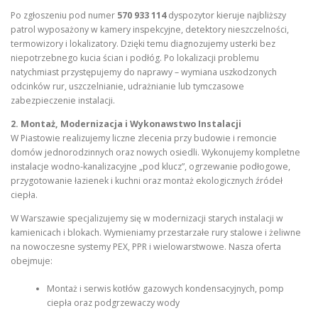
Po zgłoszeniu pod numer
570 933 114
dyspozytor kieruje najbliższy
patrol wyposażony w kamery inspekcyjne, detektory nieszczelności,
termowizory i lokalizatory. Dzięki temu diagnozujemy usterki bez
niepotrzebnego kucia ścian i podłóg. Po lokalizacji problemu
natychmiast przystępujemy do naprawy – wymiana uszkodzonych
odcinków rur, uszczelnianie, udrażnianie lub tymczasowe
zabezpieczenie instalacji.
2. Montaż, Modernizacja i Wykonawstwo Instalacji
W Piastowie realizujemy liczne zlecenia przy budowie i remoncie
domów jednorodzinnych oraz nowych osiedli. Wykonujemy kompletne
instalacje wodno-kanalizacyjne „pod klucz”, ogrzewanie podłogowe,
przygotowanie łazienek i kuchni oraz montaż ekologicznych źródeł
ciepła.
W Warszawie specjalizujemy się w modernizacji starych instalacji w
kamienicach i blokach. Wymieniamy przestarzałe rury stalowe i żeliwne
na nowoczesne systemy PEX, PPR i wielowarstwowe. Nasza oferta
obejmuje:
Montaż i serwis kotłów gazowych kondensacyjnych, pomp
ciepła oraz podgrzewaczy wody