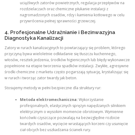
uciążliwych zatorów powietrznych, regulacja przepływów na
rozdzielaczach oraz chemiczne płukanie instalacji z
nagromadzonych osadów, rdzy i kamienia kotłowego w celu
przywrócenia pełnej sprawności grzewczej.
4. Profesjonalne Udrażnianie i Bezinwazyjna
Diagnostyka Kanalizacji
Zatory w rurach kanalizacyjnych to powtarzający się problem, którego
przyczyną bywa wieloletnie odkładanie się tłuszczu kuchennego,
włosów, resztek jedzenia, środków higienicznych lub błędy wykonawcze
popełnione na etapie tworzenia spadków instalacji. Zwykłe, agresywne
środki chemiczne z marketu często pogarszają sytuację, krystalizując się
w rurach i tworząc zator twardy jak beton.
Stosujemy metody w pełni bezpieczne dla struktury rur:
Metoda elektromechaniczna:
Wykorzystanie
profesjonalnych, elastycznych sprężyn napędzanych silnikiem
elektrycznym o wysokim momencie obrotowym. Wymienne
końcówki czyszczące pozwalają na bezwzględne rozbicie
twardych osadów, wycięcie wrastających korzeni czy usunięcie
ciał obcych bez uszkadzania ścianek rury.