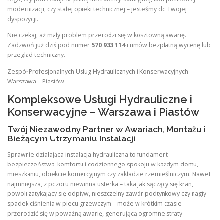
modernizacji, czy stałej opieki technicznej – jesteśmy do Twojej
dyspozycji.
Nie czekaj, aż mały problem przerodzi się w kosztowną awarię.
Zadzwoń już dziś pod numer
570 933 114
i umów bezpłatną wycenę lub
przegląd techniczny.
Zespół Profesjonalnych Usług Hydraulicznych i Konserwacyjnych
Warszawa – Piastów
Kompleksowe Usługi Hydrauliczne i
Konserwacyjne – Warszawa i Piastów
Twój Niezawodny Partner w Awariach, Montażu i
Bieżącym Utrzymaniu Instalacji
Sprawnie działająca instalacja hydrauliczna to fundament
bezpieczeństwa, komfortu i codziennego spokoju w każdym domu,
mieszkaniu, obiekcie komercyjnym czy zakładzie rzemieślniczym. Nawet
najmniejsza, z pozoru niewinna usterka – taka jak sączący się kran,
powoli zatykający się odpływ, nieszczelny zawór podtynkowy czy nagły
spadek ciśnienia w piecu grzewczym – może w krótkim czasie
przerodzić się w poważną awarię, generującą ogromne straty