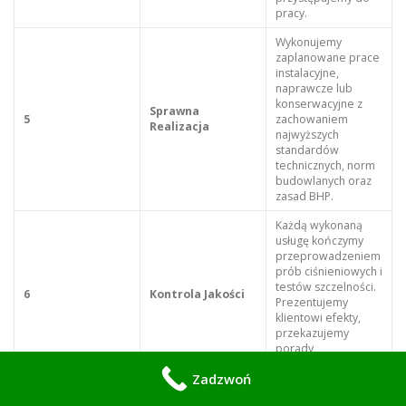
pracy.
Wykonujemy
zaplanowane prace
instalacyjne,
naprawcze lub
konserwacyjne z
Sprawna
5
zachowaniem
Realizacja
najwyższych
standardów
technicznych, norm
budowlanych oraz
zasad BHP.
Każdą wykonaną
usługę kończymy
przeprowadzeniem
prób ciśnieniowych i
testów szczelności.
6
Kontrola Jakości
Prezentujemy
klientowi efekty,
przekazujemy
porady
eksploatacyjne.
Zadzwoń
Rozliczamy się na