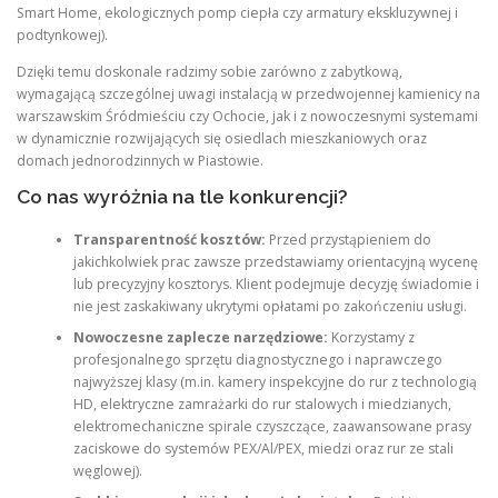
Smart Home, ekologicznych pomp ciepła czy armatury ekskluzywnej i
podtynkowej).
Dzięki temu doskonale radzimy sobie zarówno z zabytkową,
wymagającą szczególnej uwagi instalacją w przedwojennej kamienicy na
warszawskim Śródmieściu czy Ochocie, jak i z nowoczesnymi systemami
w dynamicznie rozwijających się osiedlach mieszkaniowych oraz
domach jednorodzinnych w Piastowie.
Co nas wyróżnia na tle konkurencji?
Transparentność kosztów:
Przed przystąpieniem do
jakichkolwiek prac zawsze przedstawiamy orientacyjną wycenę
lub precyzyjny kosztorys. Klient podejmuje decyzję świadomie i
nie jest zaskakiwany ukrytymi opłatami po zakończeniu usługi.
Nowoczesne zaplecze narzędziowe:
Korzystamy z
profesjonalnego sprzętu diagnostycznego i naprawczego
najwyższej klasy (m.in. kamery inspekcyjne do rur z technologią
HD, elektryczne zamrażarki do rur stalowych i miedzianych,
elektromechaniczne spirale czyszczące, zaawansowane prasy
zaciskowe do systemów PEX/Al/PEX, miedzi oraz rur ze stali
węglowej).