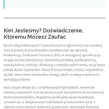
Kim Jesteśmy? Doświadczenie,
Któremu Możesz Zaufać
Rynek usług instalacyjnych i hydraulicznych w aglomeracji warszawskiej
oraz w powiecie pruszkowskim charakteryzuje się ogromną
konkurencją. Znalezienie fachowca, który w nienaganny sposób łączy
bogatą wiedzę teoretyczną z wieloletnią praktyką, punktualnością,
wysoką kulturą osobistą i dbałością o estetykę wykończenia, wciąż bywa
jednak dużym wyzwaniem. Nasza firma powstała z myślą o wypełnieniu
tej luki i stworzeniu standardów obsługi, jakich oczekują współcześni,
wymagający klienci.
Nasz zespół składa się z certyfikowanych hydraulików, monterów
instalacji sanitarnych oraz doświadczonych specjalistów ds. konserwacji
technicznej budynków. Regularnie podnosimy swoje kwalifikacje,
uczestnicząc w dedykowanych szkoleniach producenckich (m.in. z
zakresu nowoczesnych systemów grzewczych, automatyki domowej