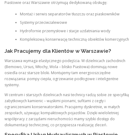
Piastowie oraz Warszawie otrzymują dedykowaną obsługę:
Montaż i serwis separatorów tłuszczu oraz piaskowników
Systemy przeciwzalewowe
Hydrofornie przemysłowe i stacje uzdatniania wody
Kompleksową konserwację techniczną obiektów komercyjnych
Jak Pracujemy dla Klientów w Warszawie?
Warszawa wymaga elastycznego podejścia. W dzielnicach zachodnich
(Bemowo, Ursus, Włochy, Wola – blisko Piastowa) dominują nowe
osiedla oraz starsze bloki. Montujemy tam energooszczędne
rozwiązania: pompy ciepła, ogrzewanie podłogowe i inteligentne
systemy.
W centrum i starszych dzielnicach nasi technicy radzą sobie ze specyfiką
zabytkowych kamienic – wąskimi pionami, sufitami z cegły i
ograniczeniami konserwatorskimi. Pracujemy dyskretnie, w małych
zespołach, używając kompaktowych pojazdów. Dzięki wieloletniej
współpracy z zarządami nieruchomości mamy szybki dostęp do
dokumentacji technicznej, co przyspiesza realizację zleceń.
Specyfika Usług Hydraulicznych w Piastowie