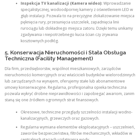
Inspekcja TV kanalizacji (Kamera wideo):
Wprowadzanie
specjalistycznej, wodoodpornej kamery z oświetleniem LED w
głąb instalacji. Pozwala to na precyzyjne zlokalizowanie miejsca
pęknięcia rury, przesunięcia uszczelek, zapadnięcia linii
rurociągu lub dokładnego miejsca zatoru. Dzięki temu unikamy
zgadywania i niepotrzebnego kucia ścian czy zrywania
kosztownych podłóg.
5. Konserwacja Nieruchomości i Stała Obsługa
Techniczna (Facility Management)
Dla firm, przedsiębiorstw, wspólnot mieszkaniowych, zarządców
nieruchomości komercyjnych oraz właścicieli budynków wielorodzinnych
lub zarządzanych na wynajem, oferujemy stałe lub abonamentowe
umowy konserwacyjne. Regularna, profesjonalna opieka techniczna
pozwala wykryć drobne nieprawidłowości i zapobiegać awariom, zanim
staną się one źródłem ogromnych strat finansowych.
Okresowe, techniczne przeglądy szczelności instalacji wodno-
kanalizacyjnych, grzewczych oraz gazowych.
Regularna wymiana elementów eksploatacyjnych – uszczelnień,
zaworów bezpieczeństwa, filtrów mechanicznych, wkładów w
centralnych stacjach uzdatniania wody.