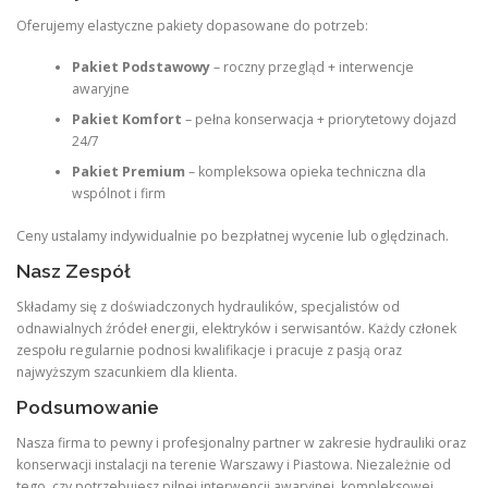
Oferujemy elastyczne pakiety dopasowane do potrzeb:
Pakiet Podstawowy
– roczny przegląd + interwencje
awaryjne
Pakiet Komfort
– pełna konserwacja + priorytetowy dojazd
24/7
Pakiet Premium
– kompleksowa opieka techniczna dla
wspólnot i firm
Ceny ustalamy indywidualnie po bezpłatnej wycenie lub oględzinach.
Nasz Zespół
Składamy się z doświadczonych hydraulików, specjalistów od
odnawialnych źródeł energii, elektryków i serwisantów. Każdy członek
zespołu regularnie podnosi kwalifikacje i pracuje z pasją oraz
najwyższym szacunkiem dla klienta.
Podsumowanie
Nasza firma to pewny i profesjonalny partner w zakresie hydrauliki oraz
konserwacji instalacji na terenie Warszawy i Piastowa. Niezależnie od
tego, czy potrzebujesz pilnej interwencji awaryjnej, kompleksowej