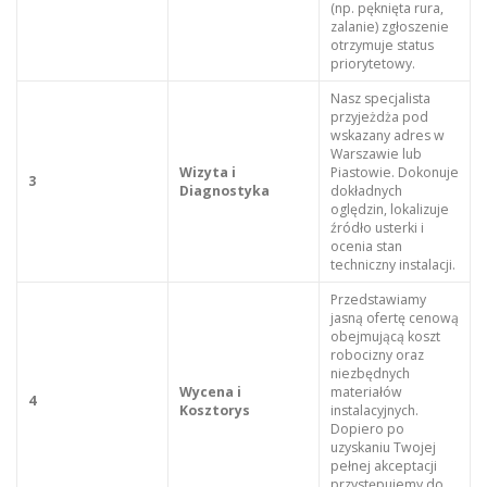
(np. pęknięta rura,
zalanie) zgłoszenie
otrzymuje status
priorytetowy.
Nasz specjalista
przyjeżdża pod
wskazany adres w
Warszawie lub
Wizyta i
Piastowie. Dokonuje
3
Diagnostyka
dokładnych
oględzin, lokalizuje
źródło usterki i
ocenia stan
techniczny instalacji.
Przedstawiamy
jasną ofertę cenową
obejmującą koszt
robocizny oraz
niezbędnych
Wycena i
materiałów
4
Kosztorys
instalacyjnych.
Dopiero po
uzyskaniu Twojej
pełnej akceptacji
przystępujemy do