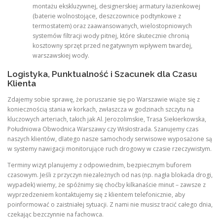
montażu ekskluzywnej, designerskiej armatury łazienkowej
(baterie wolnostojące, deszczownice podtynkowe z
termostatem) oraz zaawansowanych, wielostopniowych
systemów filtracji wody pitnej, które skutecznie chronią
kosztowny sprzęt przed negatywnym wpływem twardej,
warszawskiej wody.
Logistyka, Punktualność i Szacunek dla Czasu
Klienta
Zdajemy sobie sprawę, że poruszanie się po Warszawie wiąże się z
koniecznością stania w korkach, zwłaszcza w godzinach szczytu na
kluczowych arteriach, takich jak Al. Jerozolimskie, Trasa Siekierkowska,
Południowa Obwodnica Warszawy czy Wisłostrada. Szanujemy czas
naszych klientów, dlatego nasze samochody serwisowe wyposażone są
w systemy nawigacji monitorujące ruch drogowy w czasie rzeczywistym.
Terminy wizyt planujemy z odpowiednim, bezpiecznym buforem
czasowym. Jeśli z przyczyn niezależnych od nas (np. nagła blokada drogi,
wypadek) wiemy, że spóźnimy się choćby kilkanaście minut – zawsze z
wyprzedzeniem kontaktujemy się z klientem telefonicznie, aby
poinformować o zaistniałej sytuacji. Z nami nie musisz tracić całego dnia,
czekając bezczynnie na fachowca.