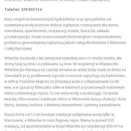
Telefon: 570 933 114
Nasz zespół doświadczonych hydraulików oraz specjalistów od
uzdatniania wody pomoże dobrać najlepsze rozwiązanie dla domu,
mieszkania, apartamentu, restauracji, hotelu, biura lub zakładu
produkcyjnego. Dzięki nowoczesnym technologiom i indywidualnemu
podejściu gwarantujemy najwyższą jakość usług dla klientów z Wilanowa
i całej Warszawy.
Wilanów ma wodę z tej samej warszawskiej sieci co reszta miasta, ale
domy tutaj są inne i oczekiwania są inne. W rezydencji w Miasteczku
Wilanów po miesiącu na czarnej armaturze widać biały osad, w domu na
Zawadach przy podlewaniu ogrodu zraszacze zapychają się kamieniem,
w willi w Powsinie ekspres za 20 tysięcy woła o odkamienianie co 80
kaw, a w spa przy Klimczaka szkło w kabinach prysznicowych matowieje
mimo codziennego mycia. To nie wina wody z wodociągu. To woda
twarda, chlorowana i instalacje, które w Wilanowie muszą obsłużyć duże
domy, baseny, kuchnie z dwiema zmywarkami i systemy nawadniania.
Nasza firma od 12 lat montuje instalacje uzdatniania wody tylko w
Warszawie, a Wilanów to nasz flagowy rejon. Mamy tu ponad 220
instalacji, od apartamentów w Royal Wilanów po rezydencje 600 m² na