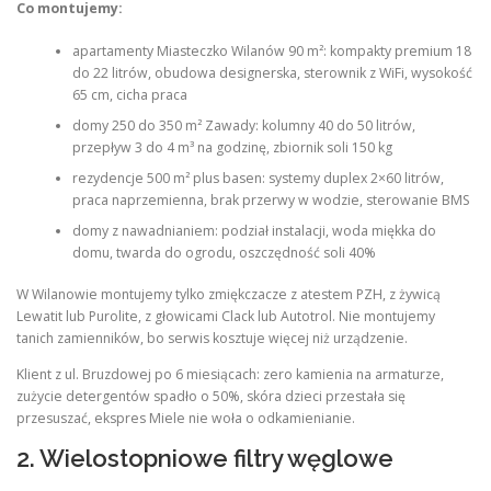
Co montujemy:
apartamenty Miasteczko Wilanów 90 m²: kompakty premium 18
do 22 litrów, obudowa designerska, sterownik z WiFi, wysokość
65 cm, cicha praca
domy 250 do 350 m² Zawady: kolumny 40 do 50 litrów,
przepływ 3 do 4 m³ na godzinę, zbiornik soli 150 kg
rezydencje 500 m² plus basen: systemy duplex 2×60 litrów,
praca naprzemienna, brak przerwy w wodzie, sterowanie BMS
domy z nawadnianiem: podział instalacji, woda miękka do
domu, twarda do ogrodu, oszczędność soli 40%
W Wilanowie montujemy tylko zmiękczacze z atestem PZH, z żywicą
Lewatit lub Purolite, z głowicami Clack lub Autotrol. Nie montujemy
tanich zamienników, bo serwis kosztuje więcej niż urządzenie.
Klient z ul. Bruzdowej po 6 miesiącach: zero kamienia na armaturze,
zużycie detergentów spadło o 50%, skóra dzieci przestała się
przesuszać, ekspres Miele nie woła o odkamienianie.
2. Wielostopniowe filtry węglowe