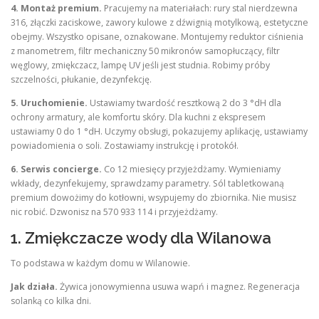
4. Montaż premium.
Pracujemy na materiałach: rury stal nierdzewna
316, złączki zaciskowe, zawory kulowe z dźwignią motylkową, estetyczne
obejmy. Wszystko opisane, oznakowane. Montujemy reduktor ciśnienia
z manometrem, filtr mechaniczny 50 mikronów samopłuczący, filtr
węglowy, zmiękczacz, lampę UV jeśli jest studnia. Robimy próby
szczelności, płukanie, dezynfekcję.
5. Uruchomienie.
Ustawiamy twardość resztkową 2 do 3 °dH dla
ochrony armatury, ale komfortu skóry. Dla kuchni z ekspresem
ustawiamy 0 do 1 °dH. Uczymy obsługi, pokazujemy aplikację, ustawiamy
powiadomienia o soli. Zostawiamy instrukcję i protokół.
6. Serwis concierge.
Co 12 miesięcy przyjeżdżamy. Wymieniamy
wkłady, dezynfekujemy, sprawdzamy parametry. Sól tabletkowaną
premium dowożimy do kotłowni, wsypujemy do zbiornika. Nie musisz
nic robić. Dzwonisz na 570 933 114 i przyjeżdżamy.
1. Zmiękczacze wody dla Wilanowa
To podstawa w każdym domu w Wilanowie.
Jak działa.
Żywica jonowymienna usuwa wapń i magnez. Regeneracja
solanką co kilka dni.