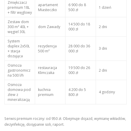
Zmiękczacz
apartament
6 900 do 8
premium 18L
1 dzień
Miasteczko
500 zł
+ filtr węglowy
Zestaw dom
14 500 do 18
300 m² 40L +
dom Zawady
2 dni
000 zł
węgiel 30L
System
duplex 2x50L
rezydencja
28 000 do 36
3 dni
+ stacja
500 m²
000 zł
dozująca
Osmoza
restauracja
19 500 do 26
gastronomicz
2 dni
Klimczaka
000 zł
na 500 l/h
Osmoza
domowa pod
kuchnia
4 200 do 5
4 godziny
zlew z
premium
800 zł
mineralizacją
Serwis premium roczny: od 950 zł. Obejmuje dojazd, wymianę wkładów,
dezynfekcję, dosypanie soli, raport.