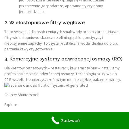
jednostki, które idealnie wpisują się w nowoczesne
przestrzenie gospodarcze, apartamenty czy domy
jednorodzinne.
2. Wielostopniowe filtry węglowe
To rozwiązanie dla osób ceniących smak wody prosto z kranu. Nasze
filtry wielostopniowe skutecznie eliminują chlor, pestycydy i
nieprzyjemne zapachy. To czysta, krystaliczna woda idealna do picia,
parzenia kawy czy gotowania.
3. Komercyjne systemy odwróconej osmozy (RO)
Dla klientów biznesowych – restauracji, kawiarni czy biur – instalujemy
profesjonalne stacje odwróconej osmozy. Technologia ta usuwa do
99% wszelkich zanieczyszczeń, w tym metale ciężkie, bakterie i wirusy.
Source: Shutterstock
Explore
Jak działamy na Wilanowie i w
Zadzwoń
Warszawie?