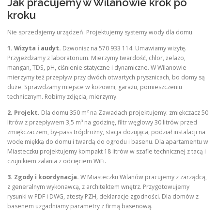
Jak pracujemy w Wilanowie krok po
kroku
Nie sprzedajemy urządzeń. Projektujemy systemy wody dla domu.
1. Wizyta i audyt.
Dzwonisz na 570 933 114. Umawiamy wizytę.
Przyjeżdżamy z laboratorium. Mierzymy twardość, chlor, żelazo,
mangan, TDS, pH, ciśnienie statyczne i dynamiczne. W Wilanowie
mierzymy też przepływ przy dwóch otwartych prysznicach, bo domy są
duże. Sprawdzamy miejsce w kotłowni, garażu, pomieszczeniu
technicznym. Robimy zdjęcia, mierzymy.
2. Projekt.
Dla domu 350 m² na Zawadach projektujemy: zmiękczacz 50
litrów z przepływem 3,5 m³ na godzinę, filtr węglowy 30 litrów przed
zmiękczaczem, by-pass trójdrożny, stacja dozująca, podział instalacji na
wodę miękką do domu i twardą do ogrodu i basenu. Dla apartamentu w
Miasteczku projektujemy kompakt 18 litrów w szafie technicznej z tacą i
czujnikiem zalania z odcięciem WiFi.
3. Zgody i koordynacja.
W Miasteczku Wilanów pracujemy z zarządcą,
z generalnym wykonawcą, z architektem wnętrz. Przygotowujemy
rysunki w PDF i DWG, atesty PZH, deklaracje zgodności. Dla domów z
basenem uzgadniamy parametry z firmą basenową.