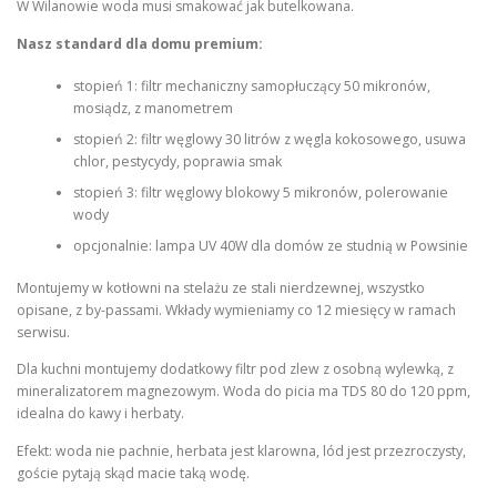
W Wilanowie woda musi smakować jak butelkowana.
Nasz standard dla domu premium:
stopień 1: filtr mechaniczny samopłuczący 50 mikronów,
mosiądz, z manometrem
stopień 2: filtr węglowy 30 litrów z węgla kokosowego, usuwa
chlor, pestycydy, poprawia smak
stopień 3: filtr węglowy blokowy 5 mikronów, polerowanie
wody
opcjonalnie: lampa UV 40W dla domów ze studnią w Powsinie
Montujemy w kotłowni na stelażu ze stali nierdzewnej, wszystko
opisane, z by-passami. Wkłady wymieniamy co 12 miesięcy w ramach
serwisu.
Dla kuchni montujemy dodatkowy filtr pod zlew z osobną wylewką, z
mineralizatorem magnezowym. Woda do picia ma TDS 80 do 120 ppm,
idealna do kawy i herbaty.
Efekt: woda nie pachnie, herbata jest klarowna, lód jest przezroczysty,
goście pytają skąd macie taką wodę.