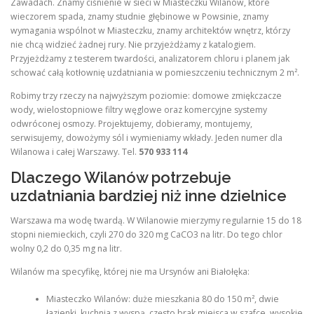
Zawadach. Znamy ciśnienie w sieci w Miasteczku Wilanów, które
wieczorem spada, znamy studnie głębinowe w Powsinie, znamy
wymagania wspólnot w Miasteczku, znamy architektów wnętrz, którzy
nie chcą widzieć żadnej rury. Nie przyjeżdżamy z katalogiem.
Przyjeżdżamy z testerem twardości, analizatorem chloru i planem jak
schować całą kotłownię uzdatniania w pomieszczeniu technicznym 2 m².
Robimy trzy rzeczy na najwyższym poziomie: domowe zmiękczacze
wody, wielostopniowe filtry węglowe oraz komercyjne systemy
odwróconej osmozy. Projektujemy, dobieramy, montujemy,
serwisujemy, dowożymy sól i wymieniamy wkłady. Jeden numer dla
Wilanowa i całej Warszawy. Tel.
570 933 114
Dlaczego Wilanów potrzebuje
uzdatniania bardziej niż inne dzielnice
Warszawa ma wodę twardą. W Wilanowie mierzymy regularnie 15 do 18
stopni niemieckich, czyli 270 do 320 mg CaCO3 na litr. Do tego chlor
wolny 0,2 do 0,35 mg na litr.
Wilanów ma specyfikę, której nie ma Ursynów ani Białołęka:
Miasteczko Wilanów: duże mieszkania 80 do 150 m², dwie
łazienki, kuchnia z wyspą, często brak miejsca w szafce, wysokie