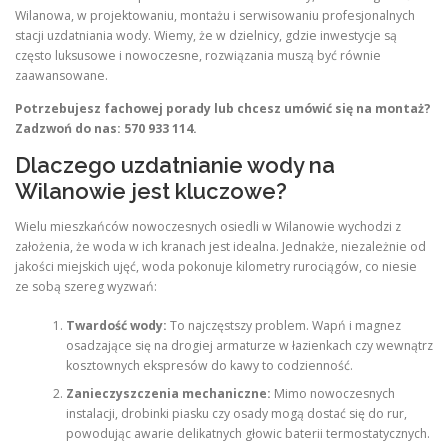
Wilanowa, w projektowaniu, montażu i serwisowaniu profesjonalnych
stacji uzdatniania wody. Wiemy, że w dzielnicy, gdzie inwestycje są
często luksusowe i nowoczesne, rozwiązania muszą być równie
zaawansowane.
Potrzebujesz fachowej porady lub chcesz umówić się na montaż?
Zadzwoń do nas: 570 933 114.
Dlaczego uzdatnianie wody na
Wilanowie jest kluczowe?
Wielu mieszkańców nowoczesnych osiedli w Wilanowie wychodzi z
założenia, że woda w ich kranach jest idealna. Jednakże, niezależnie od
jakości miejskich ujęć, woda pokonuje kilometry rurociągów, co niesie
ze sobą szereg wyzwań:
Twardość wody:
To najczęstszy problem. Wapń i magnez
osadzające się na drogiej armaturze w łazienkach czy wewnątrz
kosztownych ekspresów do kawy to codzienność.
Zanieczyszczenia mechaniczne:
Mimo nowoczesnych
instalacji, drobinki piasku czy osady mogą dostać się do rur,
powodując awarie delikatnych głowic baterii termostatycznych.