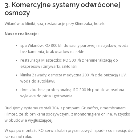
3. Komercyjne systemy odwróconej
osmozy
Wilanów to kliniki, spa, restauracje przy Klimczaka, hotele.
Nasze realizacje:
spa Wilanów: RO 800 l/h do sauny parowej i natrysków, woda
bez kamienia, brak osadów na szkle
restauracja Miasteczko: RO 500 l/h z remineralizacją do
ekspresów i zmywarki, szkło lśni
klinika Zawady: osmoza medyczna 200 l/h z dejonizacją i UV,
woda do autoklawu
dom z kuchnią profesjonalną: RO 300 l/h pod zlew, osobna
wylewka do picia i gotowania
Budujemy systemy ze stali 304, z pompami Grundfos, z membranami
Filmtec, ze zbiornikami spożywczymi, z monitoringiem online. Wszystko
w obudowie wygłuszającej.
W spa po montażu RO serwis kabin prysznicowych spadł z co miesiąc do
raz na pół roku.