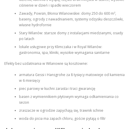
ciśnienie w dzień i spadki wieczorem
Zawady, Powsin, Błonia Wilanowskie: domy 250 do 600 m²,
baseny, ogrody z nawadnianiem, systemy odzysku deszczówki,
własne hydrofornie
Stary Wilanów: starsze domy z instalacjami miedzianymi, osady
po latach
lokale usługowe przy Klimczaka i w Royal Wilanów:
gastronomia, spa, kliniki, wysokie wymagania sanitarne
Efekty bez uzdatniania w Wilanowie są kosztowne:
armatura Gessi i Hansgrohe za 8 tysięcy matowieje od kamienia
w 6 miesięcy
piec parowy w kuchni zarasta i traci gwarancję
basen z wymiennikiem płytowym wymaga odkamieniania co
sezon
zraszacze w ogrodzie zapychają się, trawnik schnie
woda do picia ma zapach chloru, goście pytają o filtr