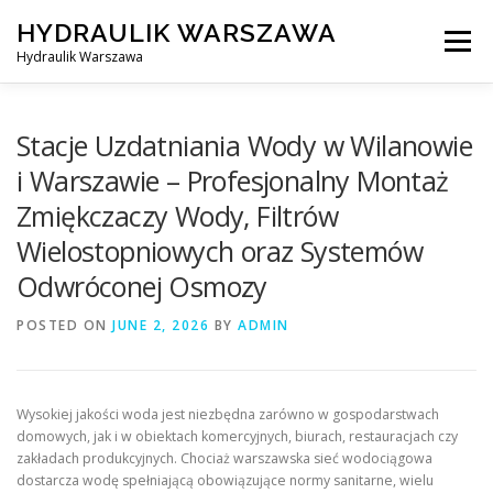
Skip
HYDRAULIK WARSZAWA
to
Menu
content
Hydraulik Warszawa
HYDRAULIK WARSZAWA – WYMIANA SPŁUCZKI ITP..
Stacje Uzdatniania Wody w Wilanowie
i Warszawie – Profesjonalny Montaż
Zmiękczaczy Wody, Filtrów
OBSŁUGIWANE LOKALIZACJE – WARSZAWA I OKOLICE
Wielostopniowych oraz Systemów
Odwróconej Osmozy
KONTAKT
POSTED ON
JUNE 2, 2026
BY
ADMIN
Wysokiej jakości woda jest niezbędna zarówno w gospodarstwach
domowych, jak i w obiektach komercyjnych, biurach, restauracjach czy
zakładach produkcyjnych. Chociaż warszawska sieć wodociągowa
dostarcza wodę spełniającą obowiązujące normy sanitarne, wielu