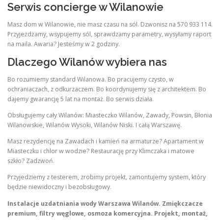
Serwis concierge w Wilanowie
Masz dom w Wilanowie, nie masz czasu na sól. Dzwonisz na 570 933 114.
Przyjeżdżamy, wsypujemy sól, sprawdzamy parametry, wysyłamy raport
na maila. Awaria? Jesteśmy w 2 godziny.
Dlaczego Wilanów wybiera nas
Bo rozumiemy standard Wilanowa. Bo pracujemy czysto, w
ochraniaczach, z odkurzaczem. Bo koordynujemy się z architektem. Bo
dajemy gwarancję 5 lat na montaż. Bo serwis działa.
Obsługujemy cały Wilanów: Miasteczko Wilanów, Zawady, Powsin, Błonia
Wilanowskie, Wilanów Wysoki, Wilanów Niski. I całą Warszawę.
Masz rezydencję na Zawadach i kamień na armaturze? Apartament w
Miasteczku i chlor w wodzie? Restaurację przy Klimczaka i matowe
szkło? Zadzwoń.
Przyjedziemy z testerem, zrobimy projekt, zamontujemy system, który
będzie niewidoczny i bezobsługowy.
Instalacje uzdatniania wody Warszawa Wilanów. Zmiękczacze
premium, filtry węglowe, osmoza komercyjna. Projekt, montaż,