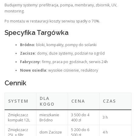
Budujemy systemy: prefiltracja, pompa, membrany, zbiornik, UV,
monitoring.
Po montażu w restauracji koszty serwisu spadły o 70%.
Specyfika Targówka
Bródno:
bloki, kompakty, pompy do solanki
Zacisze:
domy, duże systemy, podział na ogród
Fabryczny:
firmy, praca po godzinach, serwis 24h
Nowe osiedla:
wysokie ciśnienie, reduktory
Cennik
DLA
SYSTEM
CENA
CZAS
KOGO
Zmiękczacz
mieszkanie
3 500 do 4
3 h
kompakt 12L
Bródno
400 zł
Zmiękczacz
5 200 do 6
dom Zacisze
4 h
25L + filtr
500 zł