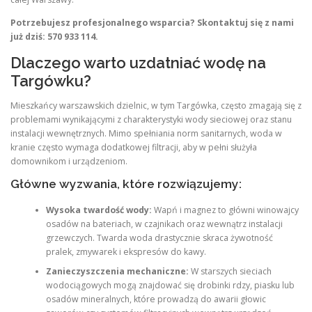
Potrzebujesz profesjonalnego wsparcia? Skontaktuj się z nami
już dziś: 570 933 114.
Dlaczego warto uzdatniać wodę na
Targówku?
Mieszkańcy warszawskich dzielnic, w tym Targówka, często zmagają się z
problemami wynikającymi z charakterystyki wody sieciowej oraz stanu
instalacji wewnętrznych. Mimo spełniania norm sanitarnych, woda w
kranie często wymaga dodatkowej filtracji, aby w pełni służyła
domownikom i urządzeniom.
Główne wyzwania, które rozwiązujemy:
Wysoka twardość wody:
Wapń i magnez to główni winowajcy
osadów na bateriach, w czajnikach oraz wewnątrz instalacji
grzewczych. Twarda woda drastycznie skraca żywotność
pralek, zmywarek i ekspresów do kawy.
Zanieczyszczenia mechaniczne:
W starszych sieciach
wodociągowych mogą znajdować się drobinki rdzy, piasku lub
osadów mineralnych, które prowadzą do awarii głowic