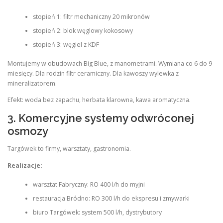
stopień 1: filtr mechaniczny 20 mikronów
stopień 2: blok węglowy kokosowy
stopień 3: węgiel z KDF
Montujemy w obudowach Big Blue, z manometrami. Wymiana co 6 do 9
miesięcy. Dla rodzin filtr ceramiczny. Dla kawoszy wylewka z
mineralizatorem.
Efekt: woda bez zapachu, herbata klarowna, kawa aromatyczna.
3. Komercyjne systemy odwróconej
osmozy
Targówek to firmy, warsztaty, gastronomia.
Realizacje:
warsztat Fabryczny: RO 400 l/h do myjni
restauracja Bródno: RO 300 l/h do ekspresu i zmywarki
biuro Targówek: system 500 l/h, dystrybutory