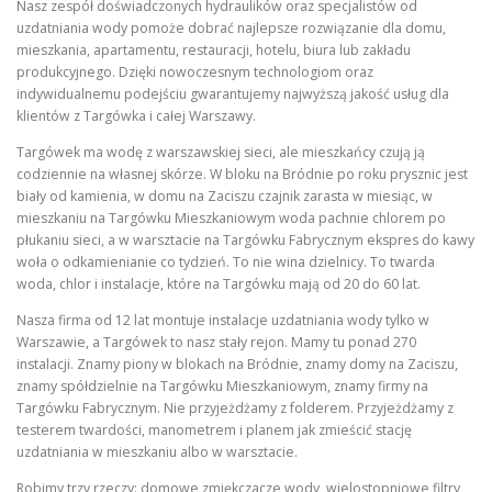
Nasz zespół doświadczonych hydraulików oraz specjalistów od
uzdatniania wody pomoże dobrać najlepsze rozwiązanie dla domu,
mieszkania, apartamentu, restauracji, hotelu, biura lub zakładu
produkcyjnego. Dzięki nowoczesnym technologiom oraz
indywidualnemu podejściu gwarantujemy najwyższą jakość usług dla
klientów z Targówka i całej Warszawy.
Targówek ma wodę z warszawskiej sieci, ale mieszkańcy czują ją
codziennie na własnej skórze. W bloku na Bródnie po roku prysznic jest
biały od kamienia, w domu na Zaciszu czajnik zarasta w miesiąc, w
mieszkaniu na Targówku Mieszkaniowym woda pachnie chlorem po
płukaniu sieci, a w warsztacie na Targówku Fabrycznym ekspres do kawy
woła o odkamienianie co tydzień. To nie wina dzielnicy. To twarda
woda, chlor i instalacje, które na Targówku mają od 20 do 60 lat.
Nasza firma od 12 lat montuje instalacje uzdatniania wody tylko w
Warszawie, a Targówek to nasz stały rejon. Mamy tu ponad 270
instalacji. Znamy piony w blokach na Bródnie, znamy domy na Zaciszu,
znamy spółdzielnie na Targówku Mieszkaniowym, znamy firmy na
Targówku Fabrycznym. Nie przyjeżdżamy z folderem. Przyjeżdżamy z
testerem twardości, manometrem i planem jak zmieścić stację
uzdatniania w mieszkaniu albo w warsztacie.
Robimy trzy rzeczy: domowe zmiękczacze wody, wielostopniowe filtry