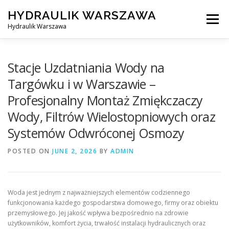
Skip
HYDRAULIK WARSZAWA
to
Menu
content
Hydraulik Warszawa
HYDRAULIK WARSZAWA – WYMIANA SPŁUCZKI ITP..
Stacje Uzdatniania Wody na
Targówku i w Warszawie –
Profesjonalny Montaż Zmiękczaczy
OBSŁUGIWANE LOKALIZACJE – WARSZAWA I OKOLICE
Wody, Filtrów Wielostopniowych oraz
Systemów Odwróconej Osmozy
KONTAKT
POSTED ON
JUNE 2, 2026
BY
ADMIN
Woda jest jednym z najważniejszych elementów codziennego
funkcjonowania każdego gospodarstwa domowego, firmy oraz obiektu
przemysłowego. Jej jakość wpływa bezpośrednio na zdrowie
użytkowników, komfort życia, trwałość instalacji hydraulicznych oraz