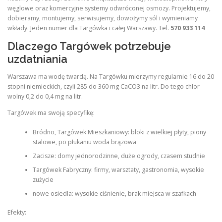
węglowe oraz komercyjne systemy odwróconej osmozy. Projektujemy,
dobieramy, montujemy, serwisujemy, dowożymy sól i wymieniamy
wkłady. Jeden numer dla Targówka i całej Warszawy. Tel.
570 933 114
Dlaczego Targówek potrzebuje
uzdatniania
Warszawa ma wodę twardą. Na Targówku mierzymy regularnie 16 do 20
stopni niemieckich, czyli 285 do 360 mg CaCO3 na litr. Do tego chlor
wolny 0,2 do 0,4 mg na litr.
Targówek ma swoją specyfikę:
Bródno, Targówek Mieszkaniowy: bloki z wielkiej płyty, piony
stalowe, po płukaniu woda brązowa
Zacisze: domy jednorodzinne, duże ogrody, czasem studnie
Targówek Fabryczny: firmy, warsztaty, gastronomia, wysokie
zużycie
nowe osiedla: wysokie ciśnienie, brak miejsca w szafkach
Efekty: