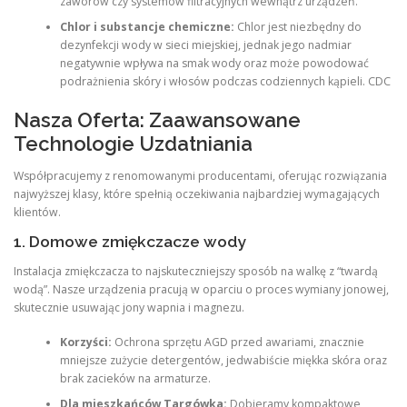
zaworów czy systemów filtracyjnych wewnątrz urządzeń.
Chlor i substancje chemiczne:
Chlor jest niezbędny do
dezynfekcji wody w sieci miejskiej, jednak jego nadmiar
negatywnie wpływa na smak wody oraz może powodować
podrażnienia skóry i włosów podczas codziennych kąpieli. CDC
Nasza Oferta: Zaawansowane
Technologie Uzdatniania
Współpracujemy z renomowanymi producentami, oferując rozwiązania
najwyższej klasy, które spełnią oczekiwania najbardziej wymagających
klientów.
1. Domowe zmiękczacze wody
Instalacja zmiękczacza to najskuteczniejszy sposób na walkę z “twardą
wodą”. Nasze urządzenia pracują w oparciu o proces wymiany jonowej,
skutecznie usuwając jony wapnia i magnezu.
Korzyści:
Ochrona sprzętu AGD przed awariami, znacznie
mniejsze zużycie detergentów, jedwabiście miękka skóra oraz
brak zacieków na armaturze.
Dla mieszkańców Targówka:
Dobieramy kompaktowe