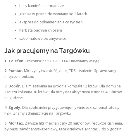
biały kamień na armaturze
grzałka w pralce do wymiany po 2 latach
ekspres do odkamieniania co tydzień
herbata pachnie chlorem
szkło matowe po zmywarce
Jak pracujemy na Targówku
1. Telefon.
Dzwonisz na 570 933 114. Umawiamy wizytę.
2. Pomiar.
Mierzymy twardość, chlor, TDS, ciśnienie. Sprawdzamy
miejsce montażu.
3. Dobór.
Dla mieszkania na Bródnie kompakt 12 litrów. Dla domu na
Zaciszu kolumna 30 litrów. Dla firmy na Fabrycznym osmoza 400 litrów
na godzinę.
4. Zgody.
Dla spółdzielni przygotowujemy wniosek, schemat, atesty
PZH. Znamy administracje na Targówku.
5. Montaż.
Zawsze filtr mechaniczny 20 mikronów, reduktor ciśnienia,
by-pass, zawór antyskażeniowy, taca ociekowa. Montaż 3 do 5 godzin.