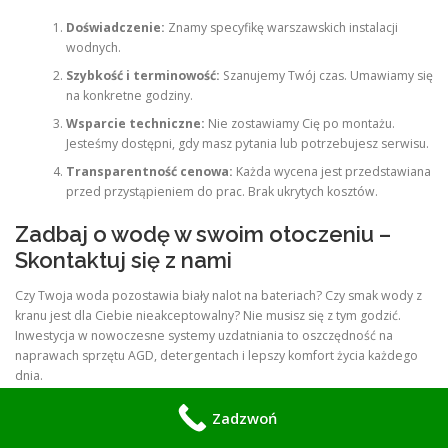
Doświadczenie:
Znamy specyfikę warszawskich instalacji
wodnych.
Szybkość i terminowość:
Szanujemy Twój czas. Umawiamy się
na konkretne godziny.
Wsparcie techniczne:
Nie zostawiamy Cię po montażu.
Jesteśmy dostępni, gdy masz pytania lub potrzebujesz serwisu.
Transparentność cenowa:
Każda wycena jest przedstawiana
przed przystąpieniem do prac. Brak ukrytych kosztów.
Zadbaj o wodę w swoim otoczeniu –
Skontaktuj się z nami
Czy Twoja woda pozostawia biały nalot na bateriach? Czy smak wody z
kranu jest dla Ciebie nieakceptowalny? Nie musisz się z tym godzić.
Inwestycja w nowoczesne systemy uzdatniania to oszczędność na
naprawach sprzętu AGD, detergentach i lepszy komfort życia każdego
dnia.
RainSoft of NE Iowa
Zadzwoń
Zadzwoń pod numer 570 933 114.
Nasi konsultanci czekają, aby