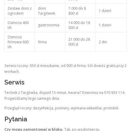
Zestaw dom z
dom
7 000 do 8
1 dzień
ogrodem
Targówek
800 zł
Osmoza 400
14 000 do 18
gastronomia
1 dzień
l/h
000 zł
Osmoza
21 000 do 28
firmowa 600
firma
2 dni
000 zł
l/h
Serwis roczny: 350 zł mieszkanie, od 900 zł firma. Sól dowóz gratis przy 2
workach.
Serwis
Technik z Targówka, dojazd 15 minut. Awaria? Dzwonisz na 570 933 114.
Przyjeżdżamy tego samego dnia.
Przegląd roczny: dezynfekcja, pomiary, wymiana wkładów, protokół.
Pytania
Czy mogę zamontować w bloku.
Tak, po wodomierzu.