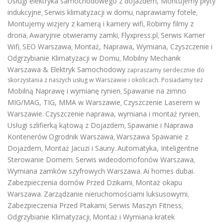
Usługi elektryka samochodowego z dojazdem
,
Montujemy płyty
indukcyjne
Serwis klimatyzacji w domu
naprawiamy fotele
,
,
,
Montujemy wizjery z kamerą i kamery wifi
Robimy filmy z
,
drona
Awaryjnie otwieramy zamki
Flyxpress.pl
Serwis Kamer
,
,
,
Wifi
SEO Warszawa
Montaż, Naprawa, Wymiana, Czyszczenie i
,
,
Odgrzybianie Klimatyzacji w Domu
Mobilny Mechanik
,
Warszawa & Elektryk Samochodowy
zapraszamy serdecznie do
skorzystania z naszych usług w Warszawie i okolicach. Posiadamy też
Mobilną Naprawę i wymianę rynien
Spawanie na zimno
,
MIG/MAG, TIG, MMA w Warszawie
Czyszczenie Laserem w
,
Warszawie
Czyszczenie naprawa, wymiana i montaż rynien
.
,
Usługi szlifierką kątową z Dojazdem
Spawanie i Naprawa
,
Kontenerów
Ogrodnik Warszawa
Warszawa Spawanie z
,
Dojazdem
Montaż Jacuzi i Sauny
Automatyka, Inteligentne
,
.
Sterowanie Domem
Serwis wideodomofonów Warszawa
.
,
Wymiana zamków szyfrowych Warszawa
Ai homes dubai
.
.
Zabezpieczenia domów Przed Dzikami
Montaż okapu
,
Warszawa
Zarządzanie nieruchomościami luksusowymi
.
,
Zabezpieczenia Przed Ptakami
Serwis Maszyn Fitness
,
,
Odgrzybianie Klimatyzacji
Montaż i Wymiana kratek
,