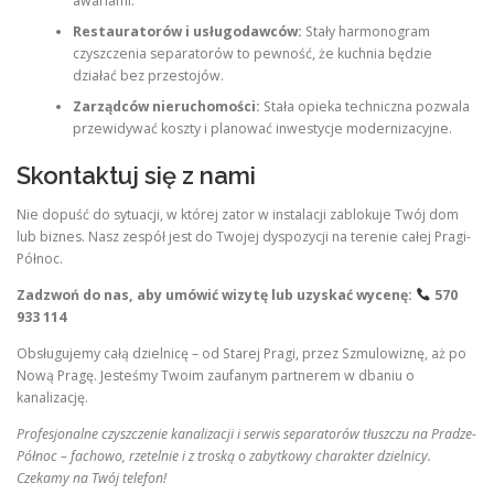
awariami.
Restauratorów i usługodawców:
Stały harmonogram
czyszczenia separatorów to pewność, że kuchnia będzie
działać bez przestojów.
Zarządców nieruchomości:
Stała opieka techniczna pozwala
przewidywać koszty i planować inwestycje modernizacyjne.
Skontaktuj się z nami
Nie dopuść do sytuacji, w której zator w instalacji zablokuje Twój dom
lub biznes. Nasz zespół jest do Twojej dyspozycji na terenie całej Pragi-
Północ.
Zadzwoń do nas, aby umówić wizytę lub uzyskać wycenę:
570
933 114
Obsługujemy całą dzielnicę – od Starej Pragi, przez Szmulowiznę, aż po
Nową Pragę. Jesteśmy Twoim zaufanym partnerem w dbaniu o
kanalizację.
Profesjonalne czyszczenie kanalizacji i serwis separatorów tłuszczu na Pradze-
Północ – fachowo, rzetelnie i z troską o zabytkowy charakter dzielnicy.
Czekamy na Twój telefon!