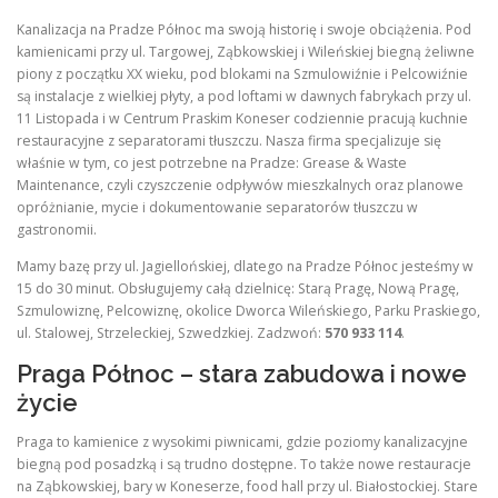
Kanalizacja na Pradze Północ ma swoją historię i swoje obciążenia. Pod
kamienicami przy ul. Targowej, Ząbkowskiej i Wileńskiej biegną żeliwne
piony z początku XX wieku, pod blokami na Szmulowiźnie i Pelcowiźnie
są instalacje z wielkiej płyty, a pod loftami w dawnych fabrykach przy ul.
11 Listopada i w Centrum Praskim Koneser codziennie pracują kuchnie
restauracyjne z separatorami tłuszczu. Nasza firma specjalizuje się
właśnie w tym, co jest potrzebne na Pradze: Grease & Waste
Maintenance, czyli czyszczenie odpływów mieszkalnych oraz planowe
opróżnianie, mycie i dokumentowanie separatorów tłuszczu w
gastronomii.
Mamy bazę przy ul. Jagiellońskiej, dlatego na Pradze Północ jesteśmy w
15 do 30 minut. Obsługujemy całą dzielnicę: Starą Pragę, Nową Pragę,
Szmulowiznę, Pelcowiznę, okolice Dworca Wileńskiego, Parku Praskiego,
ul. Stalowej, Strzeleckiej, Szwedzkiej. Zadzwoń:
570 933 114
.
Praga Północ – stara zabudowa i nowe
życie
Praga to kamienice z wysokimi piwnicami, gdzie poziomy kanalizacyjne
biegną pod posadzką i są trudno dostępne. To także nowe restauracje
na Ząbkowskiej, bary w Koneserze, food hall przy ul. Białostockiej. Stare