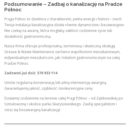
Podsumowanie – Zadbaj o kanalizację na Pradze
Północ
Praga Północ to dzielnica z charakterem, pełna energii i historii – niech
Twoja instalacja kanalizacyjna działa równie dynamicznie i bezawaryjnie.
Nie czekaj na awarię, która mogłaby zakłócić codzienne życie lub
działalność gastronomiczną.
Nasza firma oferuje profesjonalną, terminową i skuteczną obsługę
Grease & Waste Maintenance zarówno wspólnotom mieszkaniowym,
indywidualnym mieszkańcom, jak i lokalom gastronomicznym na całej
Pradze Północ.
Zadzwoń już dziś: 570 933 114
Umów regularną konserwację lub pilną interwencję awaryjną.
Gwarantujemy jakość, szybkość i konkurencyjne ceny.
Działamy codziennie na terenie całej Pragi Północ – od Ząbkowskiej po
Szmulowiznę i okolice parku Skaryszewskiego. Zaufaj specjalistom i
ciesz się bezawaryjną kanalizacją!