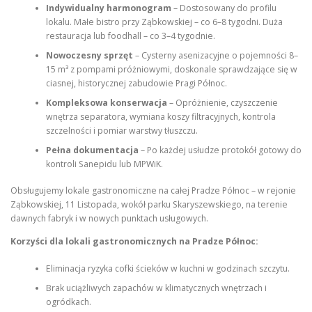
Indywidualny harmonogram
– Dostosowany do profilu
lokalu. Małe bistro przy Ząbkowskiej – co 6–8 tygodni. Duża
restauracja lub foodhall – co 3–4 tygodnie.
Nowoczesny sprzęt
– Cysterny asenizacyjne o pojemności 8–
15 m³ z pompami próżniowymi, doskonale sprawdzające się w
ciasnej, historycznej zabudowie Pragi Północ.
Kompleksowa konserwacja
– Opróżnienie, czyszczenie
wnętrza separatora, wymiana koszy filtracyjnych, kontrola
szczelności i pomiar warstwy tłuszczu.
Pełna dokumentacja
– Po każdej usłudze protokół gotowy do
kontroli Sanepidu lub MPWiK.
Obsługujemy lokale gastronomiczne na całej Pradze Północ – w rejonie
Ząbkowskiej, 11 Listopada, wokół parku Skaryszewskiego, na terenie
dawnych fabryk i w nowych punktach usługowych.
Korzyści dla lokali gastronomicznych na Pradze Północ:
Eliminacja ryzyka cofki ścieków w kuchni w godzinach szczytu.
Brak uciążliwych zapachów w klimatycznych wnętrzach i
ogródkach.