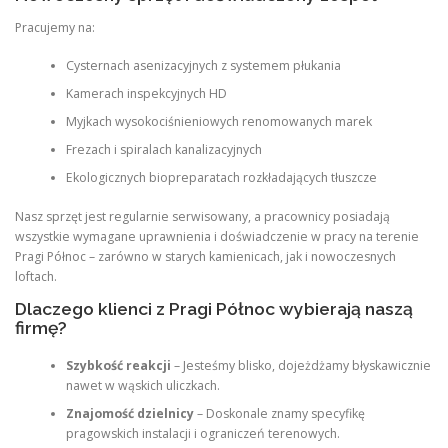
Pracujemy na:
Cysternach asenizacyjnych z systemem płukania
Kamerach inspekcyjnych HD
Myjkach wysokociśnieniowych renomowanych marek
Frezach i spiralach kanalizacyjnych
Ekologicznych biopreparatach rozkładających tłuszcze
Nasz sprzęt jest regularnie serwisowany, a pracownicy posiadają
wszystkie wymagane uprawnienia i doświadczenie w pracy na terenie
Pragi Północ – zarówno w starych kamienicach, jak i nowoczesnych
loftach.
Dlaczego klienci z Pragi Północ wybierają naszą
firmę?
Szybkość reakcji
– Jesteśmy blisko, dojeżdżamy błyskawicznie
nawet w wąskich uliczkach.
Znajomość dzielnicy
– Doskonale znamy specyfikę
pragowskich instalacji i ograniczeń terenowych.