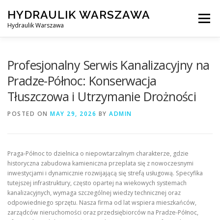
Skip
HYDRAULIK WARSZAWA
to
Menu
content
Hydraulik Warszawa
HYDRAULIK WARSZAWA – WYMIANA SPŁUCZKI ITP..
Profesjonalny Serwis Kanalizacyjny na
Pradze-Północ: Konserwacja
Tłuszczowa i Utrzymanie Drożności
OBSŁUGIWANE LOKALIZACJE – WARSZAWA I OKOLICE
POSTED ON
MAY 29, 2026
BY
ADMIN
KONTAKT
Praga-Północ to dzielnica o niepowtarzalnym charakterze, gdzie
historyczna zabudowa kamieniczna przeplata się z nowoczesnymi
inwestycjami i dynamicznie rozwijającą się strefą usługową. Specyfika
tutejszej infrastruktury, często opartej na wiekowych systemach
kanalizacyjnych, wymaga szczególnej wiedzy technicznej oraz
odpowiedniego sprzętu. Nasza firma od lat wspiera mieszkańców,
zarządców nieruchomości oraz przedsiębiorców na Pradze-Północ,