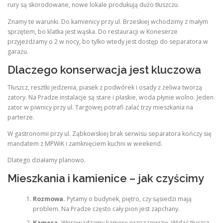
rury są skorodowane, nowe lokale produkują dużo tłuszczu.
Znamy te warunki. Do kamienicy przy ul. Brzeskiej wchodzimy z małym
sprzętem, bo klatka jest wąska. Do restauracji w Koneserze
przyjeżdżamy o 2 w nocy, bo tylko wtedy jest dostęp do separatora w
garażu.
Dlaczego konserwacja jest kluczowa
Tłuszcz, resztki jedzenia, piasek z podwórek i osady z żeliwa tworzą
zatory. Na Pradze instalacje są stare i płaskie, woda płynie wolno. Jeden
zator w piwnicy przy ul. Targowej potrafi zalać trzy mieszkania na
parterze.
W gastronomii przy ul. Ząbkowskiej brak serwisu separatora kończy się
mandatem z MPWiK i zamknięciem kuchni w weekend.
Dlatego działamy planowo.
Mieszkania i kamienice – jak czyścimy
Rozmowa.
Pytamy o budynek, piętro, czy sąsiedzi mają
problem. Na Pradze często cały pion jest zapchany.
Kamera.
Wprowadzamy kamerę przez rewizję. Widać tłuszcz,