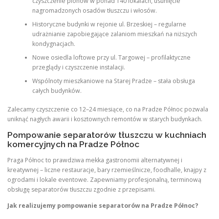
czyszczenie pionów w ponad 140 lokalach, usunięcie
nagromadzonych osadów tłuszczu i włosów.
Historyczne budynki w rejonie ul. Brzeskiej – regularne
udrażnianie zapobiegające zalaniom mieszkań na niższych
kondygnacjach.
Nowe osiedla loftowe przy ul. Targowej – profilaktyczne
przeglądy i czyszczenie instalacji.
Wspólnoty mieszkaniowe na Starej Pradze – stała obsługa
całych budynków.
Zalecamy czyszczenie co 12–24 miesiące, co na Pradze Północ pozwala
uniknąć nagłych awarii i kosztownych remontów w starych budynkach.
Pompowanie separatorów tłuszczu w kuchniach
komercyjnych na Pradze Północ
Praga Północ to prawdziwa mekka gastronomii alternatywnej i
kreatywnej – liczne restauracje, bary rzemieślnicze, foodhalle, knajpy z
ogrodami i lokale eventowe. Zapewniamy profesjonalną, terminową
obsługę separatorów tłuszczu zgodnie z przepisami.
Jak realizujemy pompowanie separatorów na Pradze Północ?