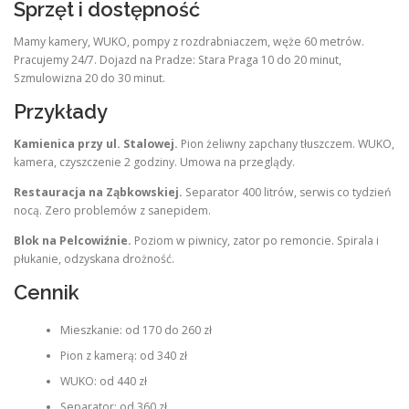
Sprzęt i dostępność
Mamy kamery, WUKO, pompy z rozdrabniaczem, węże 60 metrów.
Pracujemy 24/7. Dojazd na Pradze: Stara Praga 10 do 20 minut,
Szmulowizna 20 do 30 minut.
Przykłady
Kamienica przy ul. Stalowej.
Pion żeliwny zapchany tłuszczem. WUKO,
kamera, czyszczenie 2 godziny. Umowa na przeglądy.
Restauracja na Ząbkowskiej.
Separator 400 litrów, serwis co tydzień
nocą. Zero problemów z sanepidem.
Blok na Pelcowiźnie.
Poziom w piwnicy, zator po remoncie. Spirala i
płukanie, odzyskana drożność.
Cennik
Mieszkanie: od 170 do 260 zł
Pion z kamerą: od 340 zł
WUKO: od 440 zł
Separator: od 360 zł