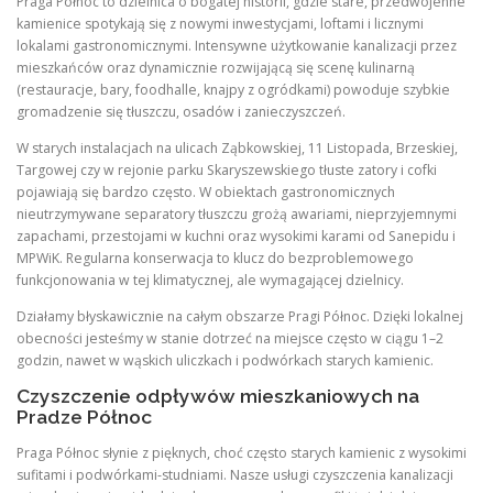
Praga Północ to dzielnica o bogatej historii, gdzie stare, przedwojenne
kamienice spotykają się z nowymi inwestycjami, loftami i licznymi
lokalami gastronomicznymi. Intensywne użytkowanie kanalizacji przez
mieszkańców oraz dynamicznie rozwijającą się scenę kulinarną
(restauracje, bary, foodhalle, knajpy z ogródkami) powoduje szybkie
gromadzenie się tłuszczu, osadów i zanieczyszczeń.
W starych instalacjach na ulicach Ząbkowskiej, 11 Listopada, Brzeskiej,
Targowej czy w rejonie parku Skaryszewskiego tłuste zatory i cofki
pojawiają się bardzo często. W obiektach gastronomicznych
nieutrzymywane separatory tłuszczu grożą awariami, nieprzyjemnymi
zapachami, przestojami w kuchni oraz wysokimi karami od Sanepidu i
MPWiK. Regularna konserwacja to klucz do bezproblemowego
funkcjonowania w tej klimatycznej, ale wymagającej dzielnicy.
Działamy błyskawicznie na całym obszarze Pragi Północ. Dzięki lokalnej
obecności jesteśmy w stanie dotrzeć na miejsce często w ciągu 1–2
godzin, nawet w wąskich uliczkach i podwórkach starych kamienic.
Czyszczenie odpływów mieszkaniowych na
Pradze Północ
Praga Północ słynie z pięknych, choć często starych kamienic z wysokimi
sufitami i podwórkami-studniami. Nasze usługi czyszczenia kanalizacji