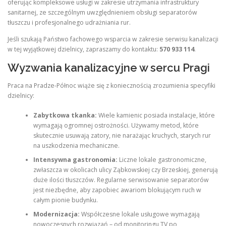
oferując kompleksowe usługi w zakresie utrzymania infrastruktury
sanitarnej, ze szczególnym uwzględnieniem obsługi separatorów
tłuszczu i profesjonalnego udrażniania rur.
Jeśli szukają Państwo fachowego wsparcia w zakresie serwisu kanalizacji
w tej wyjątkowej dzielnicy, zapraszamy do kontaktu:
570 933 114
.
Wyzwania kanalizacyjne w sercu Pragi
Praca na Pradze-Północ wiąże się z koniecznością zrozumienia specyfiki
dzielnicy:
Zabytkowa tkanka:
Wiele kamienic posiada instalacje, które
wymagają ogromnej ostrożności. Używamy metod, które
skutecznie usuwają zatory, nie narażając kruchych, starych rur
na uszkodzenia mechaniczne.
Intensywna gastronomia:
Liczne lokale gastronomiczne,
zwłaszcza w okolicach ulicy Ząbkowskiej czy Brzeskiej, generują
duże ilości tłuszczów. Regularne serwisowanie separatorów
jest niezbędne, aby zapobiec awariom blokującym ruch w
całym pionie budynku.
Modernizacja:
Współczesne lokale usługowe wymagają
nowoczesnych rozwiązań – od monitoringu TV po