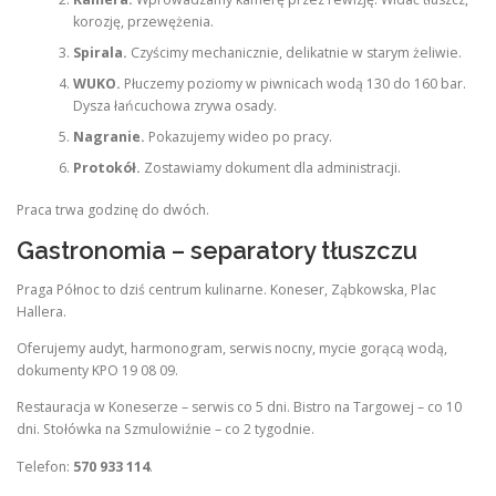
korozję, przewężenia.
Spirala.
Czyścimy mechanicznie, delikatnie w starym żeliwie.
WUKO.
Płuczemy poziomy w piwnicach wodą 130 do 160 bar.
Dysza łańcuchowa zrywa osady.
Nagranie.
Pokazujemy wideo po pracy.
Protokół.
Zostawiamy dokument dla administracji.
Praca trwa godzinę do dwóch.
Gastronomia – separatory tłuszczu
Praga Północ to dziś centrum kulinarne. Koneser, Ząbkowska, Plac
Hallera.
Oferujemy audyt, harmonogram, serwis nocny, mycie gorącą wodą,
dokumenty KPO 19 08 09.
Restauracja w Koneserze – serwis co 5 dni. Bistro na Targowej – co 10
dni. Stołówka na Szmulowiźnie – co 2 tygodnie.
Telefon:
570 933 114
.