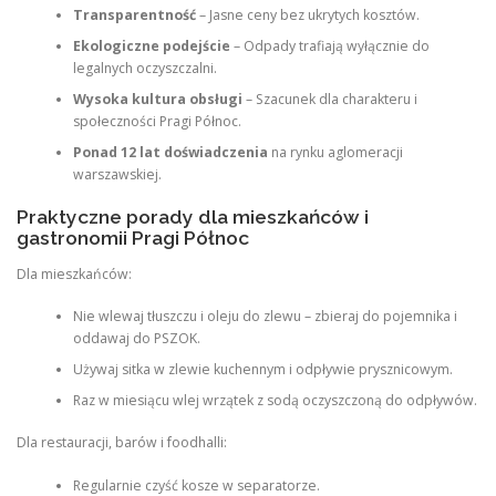
Transparentność
– Jasne ceny bez ukrytych kosztów.
Ekologiczne podejście
– Odpady trafiają wyłącznie do
legalnych oczyszczalni.
Wysoka kultura obsługi
– Szacunek dla charakteru i
społeczności Pragi Północ.
Ponad 12 lat doświadczenia
na rynku aglomeracji
warszawskiej.
Praktyczne porady dla mieszkańców i
gastronomii Pragi Północ
Dla mieszkańców:
Nie wlewaj tłuszczu i oleju do zlewu – zbieraj do pojemnika i
oddawaj do PSZOK.
Używaj sitka w zlewie kuchennym i odpływie prysznicowym.
Raz w miesiącu wlej wrzątek z sodą oczyszczoną do odpływów.
Dla restauracji, barów i foodhalli:
Regularnie czyść kosze w separatorze.