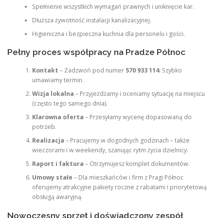
Spełnienie wszystkich wymagań prawnych i uniknięcie kar.
Dłuższa żywotność instalacji kanalizacyjnej.
Higieniczna i bezpieczna kuchnia dla personelu i gości.
Pełny proces współpracy na Pradze Północ
Kontakt
– Zadzwoń pod numer
570 933 114
. Szybko
umawiamy termin.
Wizja lokalna
– Przyjeżdżamy i oceniamy sytuację na miejscu
(często tego samego dnia).
Klarowna oferta
– Przesyłamy wycenę dopasowaną do
potrzeb.
Realizacja
– Pracujemy w dogodnych godzinach – także
wieczorami i w weekendy, szanując rytm życia dzielnicy.
Raport i faktura
– Otrzymujesz komplet dokumentów.
Umowy stałe
– Dla mieszkańców i firm z Pragi Północ
oferujemy atrakcyjne pakiety roczne z rabatami i priorytetową
obsługą awaryjną.
Nowoczesny sprzęt i doświadczony zespół