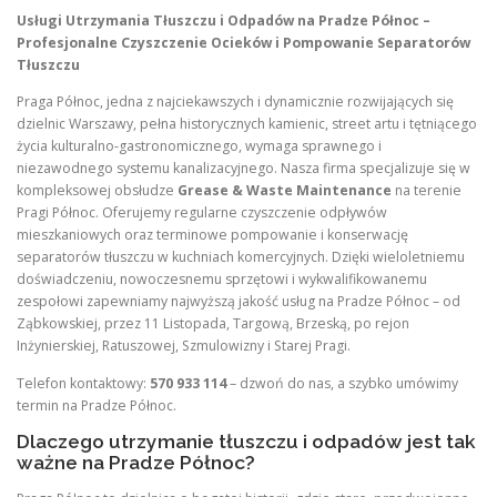
Usługi Utrzymania Tłuszczu i Odpadów na Pradze Północ –
Profesjonalne Czyszczenie Ocieków i Pompowanie Separatorów
Tłuszczu
Praga Północ, jedna z najciekawszych i dynamicznie rozwijających się
dzielnic Warszawy, pełna historycznych kamienic, street artu i tętniącego
życia kulturalno-gastronomicznego, wymaga sprawnego i
niezawodnego systemu kanalizacyjnego. Nasza firma specjalizuje się w
kompleksowej obsłudze
Grease & Waste Maintenance
na terenie
Pragi Północ. Oferujemy regularne czyszczenie odpływów
mieszkaniowych oraz terminowe pompowanie i konserwację
separatorów tłuszczu w kuchniach komercyjnych. Dzięki wieloletniemu
doświadczeniu, nowoczesnemu sprzętowi i wykwalifikowanemu
zespołowi zapewniamy najwyższą jakość usług na Pradze Północ – od
Ząbkowskiej, przez 11 Listopada, Targową, Brzeską, po rejon
Inżynierskiej, Ratuszowej, Szmulowizny i Starej Pragi.
Telefon kontaktowy:
570 933 114
– dzwoń do nas, a szybko umówimy
termin na Pradze Północ.
Dlaczego utrzymanie tłuszczu i odpadów jest tak
ważne na Pradze Północ?