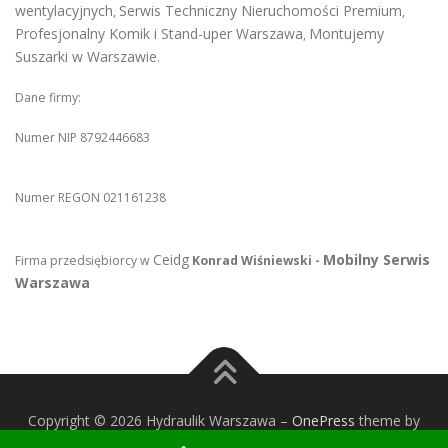
wentylacyjnych
Serwis Techniczny Nieruchomości Premium
,
,
Profesjonalny Komik i Stand-uper Warszawa
Montujemy
,
Suszarki w Warszawie
.
Dane firmy:
Numer NIP 8792446683
Numer REGON 021161238
Ceidg
Mobilny Serwis
Firma przedsiębiorcy w
Konrad Wiśniewski -
Warszawa
Copyright © 2026 Hydraulik Warszawa
–
OnePress
theme by
FameThemes