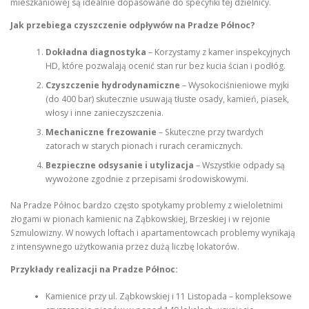
mieszkaniowej są idealnie dopasowane do specyfiki tej dzielnicy.
Jak przebiega czyszczenie odpływów na Pradze Północ?
Dokładna diagnostyka
– Korzystamy z kamer inspekcyjnych
HD, które pozwalają ocenić stan rur bez kucia ścian i podłóg.
Czyszczenie hydrodynamiczne
– Wysokociśnieniowe myjki
(do 400 bar) skutecznie usuwają tłuste osady, kamień, piasek,
włosy i inne zanieczyszczenia.
Mechaniczne frezowanie
– Skuteczne przy twardych
zatorach w starych pionach i rurach ceramicznych.
Bezpieczne odsysanie i utylizacja
– Wszystkie odpady są
wywożone zgodnie z przepisami środowiskowymi.
Na Pradze Północ bardzo często spotykamy problemy z wieloletnimi
złogami w pionach kamienic na Ząbkowskiej, Brzeskiej i w rejonie
Szmulowizny. W nowych loftach i apartamentowcach problemy wynikają
z intensywnego użytkowania przez dużą liczbę lokatorów.
Przykłady realizacji na Pradze Północ:
Kamienice przy ul. Ząbkowskiej i 11 Listopada – kompleksowe