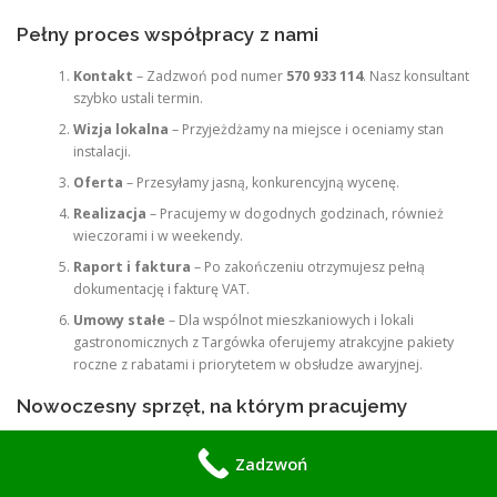
Pełny proces współpracy z nami
Kontakt
– Zadzwoń pod numer
570 933 114
. Nasz konsultant
szybko ustali termin.
Wizja lokalna
– Przyjeżdżamy na miejsce i oceniamy stan
instalacji.
Oferta
– Przesyłamy jasną, konkurencyjną wycenę.
Realizacja
– Pracujemy w dogodnych godzinach, również
wieczorami i w weekendy.
Raport i faktura
– Po zakończeniu otrzymujesz pełną
dokumentację i fakturę VAT.
Umowy stałe
– Dla wspólnot mieszkaniowych i lokali
gastronomicznych z Targówka oferujemy atrakcyjne pakiety
roczne z rabatami i priorytetem w obsłudze awaryjnej.
Nowoczesny sprzęt, na którym pracujemy
Cysterny asenizacyjne z systemem płukania
Zadzwoń
Kamery inspekcyjne HD