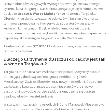
licznych obiektów usługowych, wymaga sprawnego i niezawodnego
systemu kanalizacyjnego. Nasza firma specjalizuje się w kompleksowej
obsłudze
Grease & Waste Maintenance
na terenie Targówka.
Oferujemy regularne czyszczenie odpływów mieszkaniowych oraz
terminowe pompowanie i konserwację separatorów tłuszczu w
kuchniach komercyjnych. Dzięki wieloletniemu doświadczeniu,
nowoczesnemu sprzętowi i wykwalifikowanemu zespołowi zapewniamy
najwyższą jakość usług na Targówku i w całej Warszawie.
Telefon kontaktowy:
570 933 114
– dzwoń do nas, a szybko umówimy
termin na Targówku.
Dlaczego utrzymanie tłuszczu i odpadów jest tak
ważne na Targówku?
Targówek to dzielnica zamieszkana przez ponad 120 tysięcy osób, z
dominującą zabudową wielkoplajtową (Bródno, Targówek
Mieszkaniowy, Zacisze, Elsnerów) oraz nowymi osiedlami. Codzienne
użytkowanie kanalizacji przez tysiące mieszkańców oraz rozwój
gastronomii powoduje bardzo szybkie gromadzenie się tłuszczu,
osadów, włosów i resztek jedzenia.
W starszych instalacjach na osiedlach Bródno i Targówek Mieszkaniowy
tłuste zatory są szczególnie częste. W obiektach komercyjnych