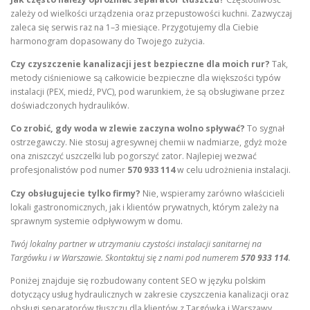
zależy od wielkości urządzenia oraz przepustowości kuchni. Zazwyczaj
zaleca się serwis raz na 1–3 miesiące. Przygotujemy dla Ciebie
harmonogram dopasowany do Twojego zużycia.
Czy czyszczenie kanalizacji jest bezpieczne dla moich rur?
Tak,
metody ciśnieniowe są całkowicie bezpieczne dla większości typów
instalacji (PEX, miedź, PVC), pod warunkiem, że są obsługiwane przez
doświadczonych hydraulików.
Co zrobić, gdy woda w zlewie zaczyna wolno spływać?
To sygnał
ostrzegawczy. Nie stosuj agresywnej chemii w nadmiarze, gdyż może
ona zniszczyć uszczelki lub pogorszyć zator. Najlepiej wezwać
profesjonalistów pod numer
570 933 114
w celu udrożnienia instalacji.
Czy obsługujecie tylko firmy?
Nie, wspieramy zarówno właścicieli
lokali gastronomicznych, jak i klientów prywatnych, którym zależy na
sprawnym systemie odpływowym w domu.
Twój lokalny partner w utrzymaniu czystości instalacji sanitarnej na
Targówku i w Warszawie. Skontaktuj się z nami pod numerem
570 933 114
.
Poniżej znajduje się rozbudowany content SEO w języku polskim
dotyczący usług hydraulicznych w zakresie czyszczenia kanalizacji oraz
obsługi separatorów tłuszczu dla klientów z Targówka i Warszawy.