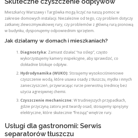
Skuteczne czyszczenie odpływów
Mieszkańcy Warszawy i Targówka mogą liczyć na naszą pomoc w
zakresie domowych instalacji. Niezależnie od tego, czy problem dotyczy
zatkanej zlewozmywakowej rury, czy problemów z główną rurą pionową
w budynku, dysponujemy odpowiednim sprzętem.
Jak działamy w domach i mieszkaniach?
Diagnostyka:
Zamiast działać “na oślep”, często
wykorzystujemy kamery inspekcyjne, aby sprawdzić, co
dokładnie blokuje odpływ.
Hydrodynamika (WUKO):
Stosujemy wysokociśnieniowe
czyszczenie wodą, które usuwa osady z tłuszczu, mydła i innych
zanieczyszczeń, przywracając rurze pierwotną średnicę bez
użycia agresywnej chemii.
Czyszczenie mechaniczne:
W trudniejszych przypadkach,
gdzie przyczyną zatoru jest twardy osad, stosujemy sprężyny
elektryczne, które skutecznie “frezują” wnętrze rury.
Usługi dla gastronomii: Serwis
separatorów tłuszczu