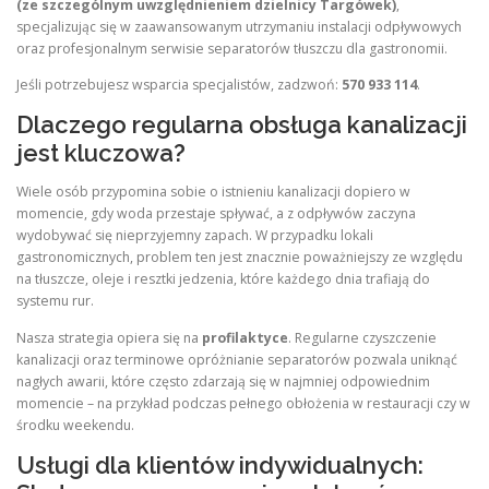
(ze szczególnym uwzględnieniem dzielnicy Targówek)
,
specjalizując się w zaawansowanym utrzymaniu instalacji odpływowych
oraz profesjonalnym serwisie separatorów tłuszczu dla gastronomii.
Jeśli potrzebujesz wsparcia specjalistów, zadzwoń:
570 933 114
.
Dlaczego regularna obsługa kanalizacji
jest kluczowa?
Wiele osób przypomina sobie o istnieniu kanalizacji dopiero w
momencie, gdy woda przestaje spływać, a z odpływów zaczyna
wydobywać się nieprzyjemny zapach. W przypadku lokali
gastronomicznych, problem ten jest znacznie poważniejszy ze względu
na tłuszcze, oleje i resztki jedzenia, które każdego dnia trafiają do
systemu rur.
Nasza strategia opiera się na
profilaktyce
. Regularne czyszczenie
kanalizacji oraz terminowe opróżnianie separatorów pozwala uniknąć
nagłych awarii, które często zdarzają się w najmniej odpowiednim
momencie – na przykład podczas pełnego obłożenia w restauracji czy w
środku weekendu.
Usługi dla klientów indywidualnych: