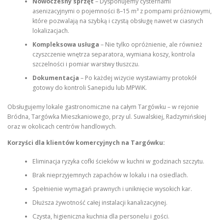
Nowoczesny sprzęt
– Dysponujemy cysternami
asenizacyjnymi o pojemności 8–15 m³ z pompami próżniowymi,
które pozwalają na szybką i czystą obsługę nawet w ciasnych
lokalizacjach.
Kompleksowa usługa
– Nie tylko opróżnienie, ale również
czyszczenie wnętrza separatora, wymiana koszy, kontrola
szczelności i pomiar warstwy tłuszczu.
Dokumentacja
– Po każdej wizycie wystawiamy protokół
gotowy do kontroli Sanepidu lub MPWiK.
Obsługujemy lokale gastronomiczne na całym Targówku – w rejonie
Bródna, Targówka Mieszkaniowego, przy ul. Suwalskiej, Radzymińskiej
oraz w okolicach centrów handlowych.
Korzyści dla klientów komercyjnych na Targówku:
Eliminacja ryzyka cofki ścieków w kuchni w godzinach szczytu.
Brak nieprzyjemnych zapachów w lokalu i na osiedlach.
Spełnienie wymagań prawnych i uniknięcie wysokich kar.
Dłuższa żywotność całej instalacji kanalizacyjnej.
Czysta, higieniczna kuchnia dla personelu i gości.