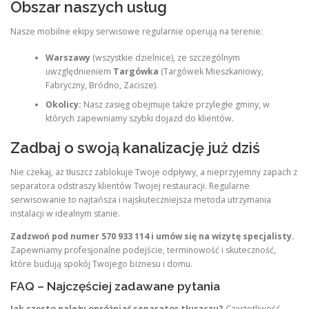
Obszar naszych usług
Nasze mobilne ekipy serwisowe regularnie operują na terenie:
Warszawy
(wszystkie dzielnice), ze szczególnym
uwzględnieniem
Targówka
(Targówek Mieszkaniowy,
Fabryczny, Bródno, Zacisze).
Okolicy:
Nasz zasięg obejmuje także przyległe gminy, w
których zapewniamy szybki dojazd do klientów.
Zadbaj o swoją kanalizację już dziś
Nie czekaj, aż tłuszcz zablokuje Twoje odpływy, a nieprzyjemny zapach z
separatora odstraszy klientów Twojej restauracji. Regularne
serwisowanie to najtańsza i najskuteczniejsza metoda utrzymania
instalacji w idealnym stanie.
Zadzwoń pod numer 570 933 114 i umów się na wizytę specjalisty.
Zapewniamy profesjonalne podejście, terminowość i skuteczność,
które budują spokój Twojego biznesu i domu.
FAQ – Najczęściej zadawane pytania
Jak często należy opróżniać separator tłuszczu?
Częstotliwość