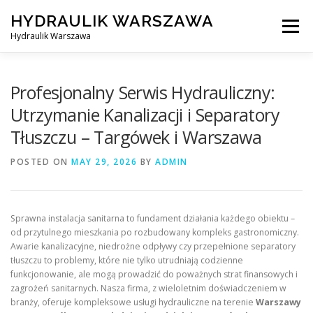
Skip
HYDRAULIK WARSZAWA
to
Menu
content
Hydraulik Warszawa
HYDRAULIK WARSZAWA – WYMIANA SPŁUCZKI ITP..
Profesjonalny Serwis Hydrauliczny:
Utrzymanie Kanalizacji i Separatory
Tłuszczu – Targówek i Warszawa
OBSŁUGIWANE LOKALIZACJE – WARSZAWA I OKOLICE
POSTED ON
MAY 29, 2026
BY
ADMIN
KONTAKT
Sprawna instalacja sanitarna to fundament działania każdego obiektu –
od przytulnego mieszkania po rozbudowany kompleks gastronomiczny.
Awarie kanalizacyjne, niedrożne odpływy czy przepełnione separatory
tłuszczu to problemy, które nie tylko utrudniają codzienne
funkcjonowanie, ale mogą prowadzić do poważnych strat finansowych i
zagrożeń sanitarnych. Nasza firma, z wieloletnim doświadczeniem w
branży, oferuje kompleksowe usługi hydrauliczne na terenie
Warszawy