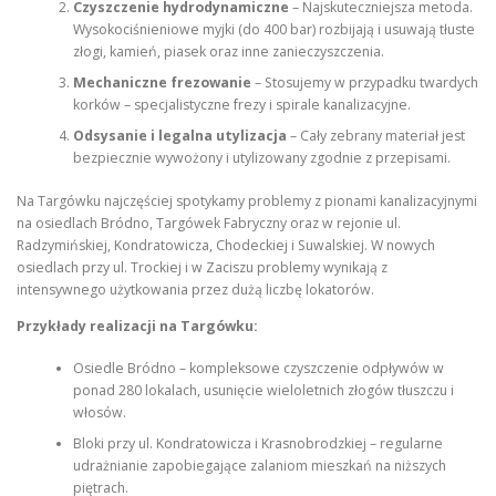
Czyszczenie hydrodynamiczne
– Najskuteczniejsza metoda.
Wysokociśnieniowe myjki (do 400 bar) rozbijają i usuwają tłuste
złogi, kamień, piasek oraz inne zanieczyszczenia.
Mechaniczne frezowanie
– Stosujemy w przypadku twardych
korków – specjalistyczne frezy i spirale kanalizacyjne.
Odsysanie i legalna utylizacja
– Cały zebrany materiał jest
bezpiecznie wywożony i utylizowany zgodnie z przepisami.
Na Targówku najczęściej spotykamy problemy z pionami kanalizacyjnymi
na osiedlach Bródno, Targówek Fabryczny oraz w rejonie ul.
Radzymińskiej, Kondratowicza, Chodeckiej i Suwalskiej. W nowych
osiedlach przy ul. Trockiej i w Zaciszu problemy wynikają z
intensywnego użytkowania przez dużą liczbę lokatorów.
Przykłady realizacji na Targówku:
Osiedle Bródno – kompleksowe czyszczenie odpływów w
ponad 280 lokalach, usunięcie wieloletnich złogów tłuszczu i
włosów.
Bloki przy ul. Kondratowicza i Krasnobrodzkiej – regularne
udrażnianie zapobiegające zalaniom mieszkań na niższych
piętrach.