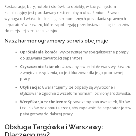
Restauracje, bary, hotele i stołówki to obiekty, w których system
kanalizacyjny jest poddawany ekstremalnym obciążeniom. Prawo
wymaga od właścicieli lokali gastronomicznych posiadania sprawnych
separatorów tłuszczu, które zapobiegają przedostawaniu się tłuszczów
do miejskiej sieci kanalizacyjnej.
Nasz harmonogramowy serwis obejmuje:
Opróżnianie komór:
Wykorzystujemy specjalistyczne pompy
do usuwania zawartości separatora.
Czyszczenie ścianek:
Usuwamy stwardniałe warstwy tłuszczu
z wnętrza urządzenia, co jest kluczowe dla jego poprawnej
pracy.
Utylizacja:
Gwarantujemy, że odpady są wywożone i
utylizowane zgodnie z wszelkimi normami ochrony środowiska.
Weryfikacja techniczna:
Sprawdzamy stan uszczelek, filtrów
i czujników poziomu tłuszczu, aby zapewnić, że separator jest w
pełni gotowy do dalszej pracy.
Obsługa Targówka i Warszawy:
Dlaczego my?