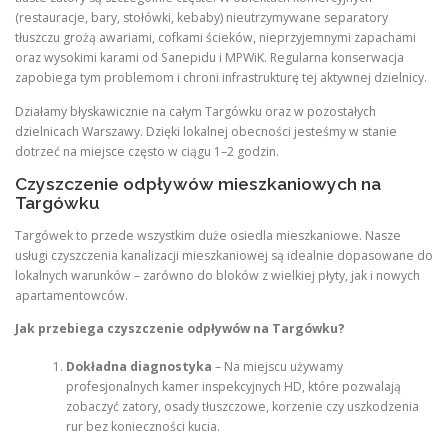
(restauracje, bary, stołówki, kebaby) nieutrzymywane separatory
tłuszczu grożą awariami, cofkami ścieków, nieprzyjemnymi zapachami
oraz wysokimi karami od Sanepidu i MPWiK. Regularna konserwacja
zapobiega tym problemom i chroni infrastrukturę tej aktywnej dzielnicy.
Działamy błyskawicznie na całym Targówku oraz w pozostałych
dzielnicach Warszawy. Dzięki lokalnej obecności jesteśmy w stanie
dotrzeć na miejsce często w ciągu 1–2 godzin.
Czyszczenie odpływów mieszkaniowych na
Targówku
Targówek to przede wszystkim duże osiedla mieszkaniowe. Nasze
usługi czyszczenia kanalizacji mieszkaniowej są idealnie dopasowane do
lokalnych warunków – zarówno do bloków z wielkiej płyty, jak i nowych
apartamentowców.
Jak przebiega czyszczenie odpływów na Targówku?
Dokładna diagnostyka
– Na miejscu używamy
profesjonalnych kamer inspekcyjnych HD, które pozwalają
zobaczyć zatory, osady tłuszczowe, korzenie czy uszkodzenia
rur bez konieczności kucia.