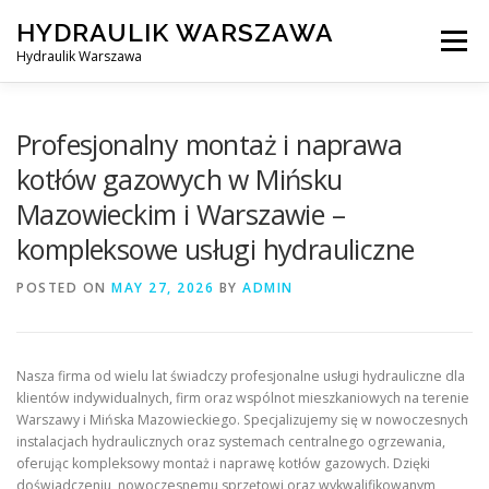
Skip
HYDRAULIK WARSZAWA
to
Menu
content
Hydraulik Warszawa
HYDRAULIK WARSZAWA – WYMIANA SPŁUCZKI ITP..
Profesjonalny montaż i naprawa
kotłów gazowych w Mińsku
Mazowieckim i Warszawie –
OBSŁUGIWANE LOKALIZACJE – WARSZAWA I OKOLICE
kompleksowe usługi hydrauliczne
POSTED ON
KONTAKT
MAY 27, 2026
BY
ADMIN
Nasza firma od wielu lat świadczy profesjonalne usługi hydrauliczne dla
klientów indywidualnych, firm oraz wspólnot mieszkaniowych na terenie
Warszawy i Mińska Mazowieckiego. Specjalizujemy się w nowoczesnych
instalacjach hydraulicznych oraz systemach centralnego ogrzewania,
oferując kompleksowy montaż i naprawę kotłów gazowych. Dzięki
doświadczeniu, nowoczesnemu sprzętowi oraz wykwalifikowanym