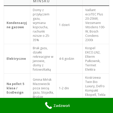
MIŃSKU
Domy z
Vaillant
przyłączem
ecoTEC Plus
gazu,
20-25kW,
Kondensacyj
wymiana
Viessmann
1 dzień
ne gazowe
kopciucha,
Vitodens 100-
rachunki
W, Bosch
niższe o 25-
Condens
35%
2300i
Brak gazu,
Kospel
działki
EKCO.LN2,
rekreacyjne w
Elterm
Elektryczne
4-6 godzin
Janowie,
Pułkownik,
domy z
Termet
fotowoltaiką
Elektra
Kostrzewa
Gmina Mińsk
Twin Bio
Na pellet 5
Mazowiecki
Luxury, Defro
klasa /
poza siecią
1-2 dni
Kompakt
EcoDesign
gazu, Stojadła,
Ekopell, Tekla
Brzóze
Draco D
Zadzwoń
Dwufunkcyjn
Rodziny 4-5
Ariston Clas
e z
osób, dwie
One System,