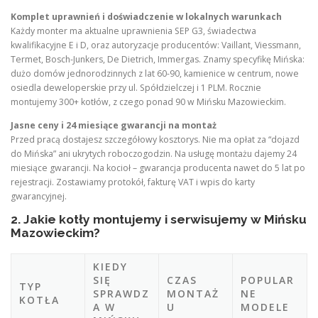
Komplet uprawnień i doświadczenie w lokalnych warunkach
Każdy monter ma aktualne uprawnienia SEP G3, świadectwa
kwalifikacyjne E i D, oraz autoryzacje producentów: Vaillant, Viessmann,
Termet, Bosch-Junkers, De Dietrich, Immergas. Znamy specyfikę Mińska:
dużo domów jednorodzinnych z lat 60-90, kamienice w centrum, nowe
osiedla deweloperskie przy ul. Spółdzielczej i 1 PLM. Rocznie
montujemy 300+ kotłów, z czego ponad 90 w Mińsku Mazowieckim.
Jasne ceny i 24 miesiące gwarancji na montaż
Przed pracą dostajesz szczegółowy kosztorys. Nie ma opłat za “dojazd
do Mińska” ani ukrytych roboczogodzin. Na usługę montażu dajemy 24
miesiące gwarancji. Na kocioł – gwarancja producenta nawet do 5 lat po
rejestracji. Zostawiamy protokół, fakturę VAT i wpis do karty
gwarancyjnej.
2. Jakie kotły montujemy i serwisujemy w Mińsku
Mazowieckim?
KIEDY
SIĘ
CZAS
POPULAR
TYP
SPRAWDZ
MONTAŻ
NE
KOTŁA
A W
U
MODELE