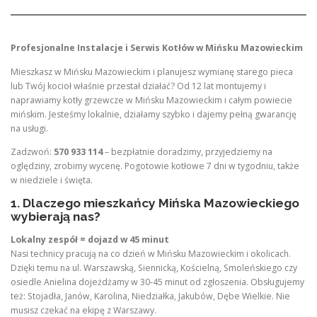
Profesjonalne Instalacje i Serwis Kotłów w Mińsku Mazowieckim
Mieszkasz w Mińsku Mazowieckim i planujesz wymianę starego pieca
lub Twój kocioł właśnie przestał działać? Od 12 lat montujemy i
naprawiamy kotły grzewcze w Mińsku Mazowieckim i całym powiecie
mińskim. Jesteśmy lokalnie, działamy szybko i dajemy pełną gwarancję
na usługi.
Zadzwoń:
570 933 114
– bezpłatnie doradzimy, przyjedziemy na
oględziny, zrobimy wycenę. Pogotowie kotłowe 7 dni w tygodniu, także
w niedziele i święta.
1. Dlaczego mieszkańcy Mińska Mazowieckiego
wybierają nas?
Lokalny zespół = dojazd w 45 minut
Nasi technicy pracują na co dzień w Mińsku Mazowieckim i okolicach.
Dzięki temu na ul. Warszawską, Siennicką, Kościelną, Smoleńskiego czy
osiedle Anielina dojeżdżamy w 30-45 minut od zgłoszenia. Obsługujemy
też: Stojadła, Janów, Karolina, Niedziałka, Jakubów, Dębe Wielkie. Nie
musisz czekać na ekipę z Warszawy.