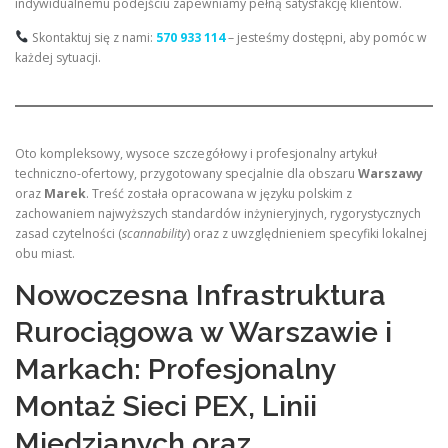
indywidualnemu podejściu zapewniamy pełną satysfakcję klientów.
Skontaktuj się z nami:
570 933 114
– jesteśmy dostępni, aby pomóc w
każdej sytuacji.
Oto kompleksowy, wysoce szczegółowy i profesjonalny artykuł
techniczno-ofertowy, przygotowany specjalnie dla obszaru
Warszawy
oraz
Marek
. Treść została opracowana w języku polskim z
zachowaniem najwyższych standardów inżynieryjnych, rygorystycznych
zasad czytelności (
scannability
) oraz z uwzględnieniem specyfiki lokalnej
obu miast.
Nowoczesna Infrastruktura
Rurociągowa w Warszawie i
Markach: Profesjonalny
Montaż Sieci PEX, Linii
Miedzianych oraz