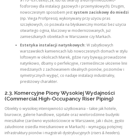
$110^\circ\text{C}$, lub lut twardy srebrny/miedziowo-
fosforowy dla instalacji gazowych i przemysłowych). Drugim,
nowoczesnym sposobem jest
system zaciskowy do miedzi
(np. Viega Profipress), wykonywany przy użyciu pras
szczękowych, co pozwala na błyskawiczny montaż bez użycia
otwartego ognia, kluczowy w modernizowanych, już
zamieszkanych obiektach w Warszawie czy Markach.
Estetyka instalacji natynkowych:
W zabytkowych
warszawskich kamienicach lub nowoczesnych domach w stylu
loftowym w okolicach Marek, gdzie rury bywają prowadzone
natynkowo, dbamy o perfekcyjne, rzemieślnicze ułożenie linii
miedzianych z zachowaniem idealnych pionów, poziomów i
symetrycznych wygięć, co nadaje instalacji industrialny,
prestiżowy charakter.
2.3. Komercyjne Piony Wysokiej Wydajności
(Commercial High-Occupancy Riser Piping)
Obiekty o wysokiej intensywności użytkowania – takie jak hotele,
biurowce, galerie handlowe, szpitale oraz wielorodzinne budynki
mieszkalne (zarówno wysokościowce w Warszawie, jak i duże, gęsto
zaludnione osiedla mieszkaniowe w Markach) – wymagają potężnej
infrastruktury pionów i magistrali dystrybucyjnych (
risers & headers
).