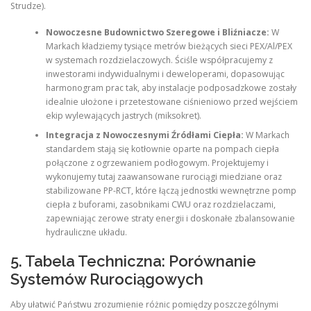
Strudze).
Nowoczesne Budownictwo Szeregowe i Bliźniacze:
W
Markach kładziemy tysiące metrów bieżących sieci PEX/Al/PEX
w systemach rozdzielaczowych. Ściśle współpracujemy z
inwestorami indywidualnymi i deweloperami, dopasowując
harmonogram prac tak, aby instalacje podposadzkowe zostały
idealnie ułożone i przetestowane ciśnieniowo przed wejściem
ekip wylewających jastrych (miksokret).
Integracja z Nowoczesnymi Źródłami Ciepła:
W Markach
standardem stają się kotłownie oparte na pompach ciepła
połączone z ogrzewaniem podłogowym. Projektujemy i
wykonujemy tutaj zaawansowane rurociągi miedziane oraz
stabilizowane PP-RCT, które łączą jednostki wewnętrzne pomp
ciepła z buforami, zasobnikami CWU oraz rozdzielaczami,
zapewniając zerowe straty energii i doskonałe zbalansowanie
hydrauliczne układu.
5. Tabela Techniczna: Porównanie
Systemów Rurociągowych
Aby ułatwić Państwu zrozumienie różnic pomiędzy poszczególnymi