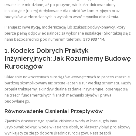
trwałe linie miedziane, aż po potężne, wielkośrednicowe piony
instalacyjne (risery) dedykowane dla obiektów komercyjnych oraz
budynków wielorodzinnych o wysokim współczynniku obciążenia.
Planujesz inwestycję, modernizację lub szukasz podwykonawcy, który
bierze pełną odpowiedzialność za wykonane instalacje? Skontaktuj się z
nami bezpośrednio pod numerem telefonu:
570 933 114
.
1. Kodeks Dobrych Praktyk
Inżynieryjnych: Jak Rozumiemy Budowę
Rurociągów
Układanie nowoczesnych rurociągów wewnętrznych to proces znacznie
bardziej skomplikowany niż proste łączenie rur według schematu. Każdy
projekt traktujemy jak indywidualne zadanie inżynieryjne, opierając się
na trzech fundamentalnych filarach mechaniki płynów i prawa
budowlanego.
Równoważenie Ciśnienia i Przepływów
Zjawisko drastycznego spadku ciśnienia wody w kranie, gdy inny
użytkownik odkręci wodę w łazience obok, to klasyczny błąd projektowy
wynikający ze złego doboru średnic rurociągów. Nasz zespół