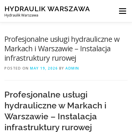
Skip
HYDRAULIK WARSZAWA
to
Menu
content
Hydraulik Warszawa
HYDRAULIK WARSZAWA – WYMIANA SPŁUCZKI ITP..
Profesjonalne usługi hydrauliczne w
Markach i Warszawie – Instalacja
infrastruktury rurowej
OBSŁUGIWANE LOKALIZACJE – WARSZAWA I OKOLICE
POSTED ON
MAY 19, 2026
BY
ADMIN
KONTAKT
Profesjonalne usługi
hydrauliczne w Markach i
Warszawie – Instalacja
infrastruktury rurowej