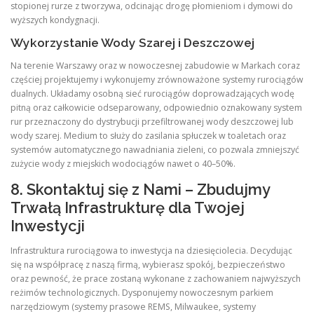
stopionej rurze z tworzywa, odcinając drogę płomieniom i dymowi do
wyższych kondygnacji.
Wykorzystanie Wody Szarej i Deszczowej
Na terenie Warszawy oraz w nowoczesnej zabudowie w Markach coraz
częściej projektujemy i wykonujemy zrównoważone systemy rurociągów
dualnych. Układamy osobną sieć rurociągów doprowadzających wodę
pitną oraz całkowicie odseparowany, odpowiednio oznakowany system
rur przeznaczony do dystrybucji przefiltrowanej wody deszczowej lub
wody szarej. Medium to służy do zasilania spłuczek w toaletach oraz
systemów automatycznego nawadniania zieleni, co pozwala zmniejszyć
zużycie wody z miejskich wodociągów nawet o 40–50%.
8. Skontaktuj się z Nami – Zbudujmy
Trwałą Infrastrukturę dla Twojej
Inwestycji
Infrastruktura rurociągowa to inwestycja na dziesięciolecia. Decydując
się na współpracę z naszą firmą, wybierasz spokój, bezpieczeństwo
oraz pewność, że prace zostaną wykonane z zachowaniem najwyższych
reżimów technologicznych. Dysponujemy nowoczesnym parkiem
narzędziowym (systemy prasowe REMS, Milwaukee, systemy