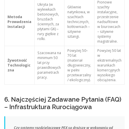
Pionowe
Ukryta (w
Głównie
szachty
wylewkach
natynkowa, w
instalacyjne,
betonowych,
Metoda
szachtach
przestrzenie
bruzdach
Prowadzenia
technicznych,
nadsufitowe
ściennych, za
Instalacji
kotłowniach –
w biurowcach
płytami GK) –
sztywne
– sztywne
rury giętkie z
sztangi.
systemy
rolki.
magistralne.
Powyżej 50–
Powyżej 50 lat
Szacowana na
70 lat
w
minimum 50
Żywotność
(materiał
ekstremalnych
lat przy
Technologic
długowieczny,
warunkach
prawidłowych
zna
w pełni
komercyjnych
parametrach
przetwarzalny
wysokiego
pracy.
/ ekologiczny).
obciążenia.
6. Najczęściej Zadawane Pytania (FAQ)
– Infrastruktura Rurociągowa
Czy systemy rozdzielaczowe PEX są droższe w wykonaniu od