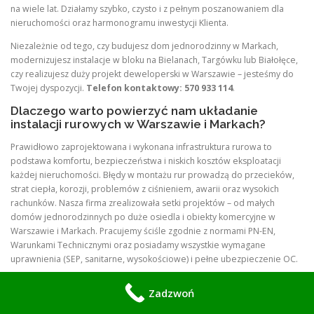
na wiele lat. Działamy szybko, czysto i z pełnym poszanowaniem dla
nieruchomości oraz harmonogramu inwestycji Klienta.
Niezależnie od tego, czy budujesz dom jednorodzinny w Markach,
modernizujesz instalacje w bloku na Bielanach, Targówku lub Białołęce,
czy realizujesz duży projekt deweloperski w Warszawie – jesteśmy do
Twojej dyspozycji.
Telefon kontaktowy: 570 933 114
.
Dlaczego warto powierzyć nam układanie
instalacji rurowych w Warszawie i Markach?
Prawidłowo zaprojektowana i wykonana infrastruktura rurowa to
podstawa komfortu, bezpieczeństwa i niskich kosztów eksploatacji
każdej nieruchomości. Błędy w montażu rur prowadzą do przecieków,
strat ciepła, korozji, problemów z ciśnieniem, awarii oraz wysokich
rachunków. Nasza firma zrealizowała setki projektów – od małych
domów jednorodzinnych po duże osiedla i obiekty komercyjne w
Warszawie i Markach. Pracujemy ściśle zgodnie z normami PN-EN,
Warunkami Technicznymi oraz posiadamy wszystkie wymagane
uprawnienia (SEP, sanitarne, wysokościowe) i pełne ubezpieczenie OC.
Używamy wyłącznie certyfikowanych materiałów najwyższej klasy:
Zadzwoń
Rury PEX (Rehau, Uponor, KAN, TECE, Wavin)