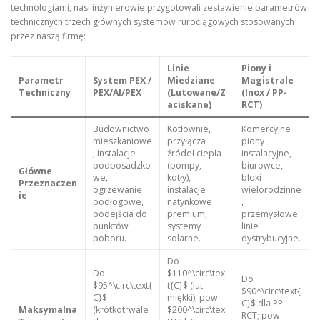
technologiami, nasi inżynierowie przygotowali zestawienie parametrów
technicznych trzech głównych systemów rurociągowych stosowanych
przez naszą firmę:
Linie
Piony i
Parametr
System PEX /
Miedziane
Magistrale
Techniczny
PEX/Al/PEX
(Lutowane/Z
(Inox / PP-
aciskane)
RCT)
Budownictwo
Kotłownie,
Komercyjne
mieszkaniowe
przyłącza
piony
, instalacje
źródeł ciepła
instalacyjne,
podposadzko
(pompy,
biurowce,
Główne
we,
kotły),
bloki
Przeznaczen
ogrzewanie
instalacje
wielorodzinne
ie
podłogowe,
natynkowe
,
podejścia do
premium,
przemysłowe
punktów
systemy
linie
poboru.
solarne.
dystrybucyjne.
Do
Do
$110^\circ\tex
Do
$95^\circ\text{
t{C}$ (lut
$90^\circ\text{
C}$
miękki), pow.
C}$ dla PP-
Maksymalna
(krótkotrwale
$200^\circ\tex
RCT; pow.