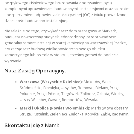
bezpyłowego ciśnieniowego bruzdowania z odsysaniem pyłu),
kompletnymi uprawnieniami budowlanymi i instalacyjnymi oraz szerokim
ubezpieczeniem odpowiedzialności cywilnej (OC) z tytułu prowadzonej
działalności budowlano-instalacyjnej.
Niezależnie od tego, czy wykańczasz dom szeregowy w Markach,
budujesz nowoczesny budynek jednorodzinny, przeprowadzasz
generalny remont instalacji w starej kamienicy na warszawskiej Pradze,
czy zarządzasz budową wielkopowierzchniowego obiektu
komercyjnego lub osiedla w stolicy – jesteśmy gotowi do podjęcia
wyzwania.
Nasz Zasięg Operacyjny:
Warszawa (Wszystkie Dzielnice):
Mokotów, Wola,
Śródmieście, Białołęka, Ursynów, Bemowo, Bielany, Praga-
Południe, Praga-Północ, Targówek, Żoliborz, Ochota, Włochy,
Ursus, Wilanów, Wawer, Rembertów, Wesoła.
Marki i Okolice (Powiat Wołomiński):
Marki (w tym obszary
Struga, Pustelnik, Zieleniec), Zielonka, Kobyłka, Ząbki, Radzymin.
Skontaktuj się z Nami: