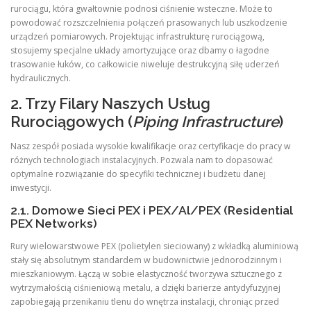
rurociągu, która gwałtownie podnosi ciśnienie wsteczne. Może to
powodować rozszczelnienia połączeń prasowanych lub uszkodzenie
urządzeń pomiarowych. Projektując infrastrukturę rurociągową,
stosujemy specjalne układy amortyzujące oraz dbamy o łagodne
trasowanie łuków, co całkowicie niweluje destrukcyjną siłę uderzeń
hydraulicznych.
2. Trzy Filary Naszych Usług
Rurociągowych (
Piping Infrastructure
)
Nasz zespół posiada wysokie kwalifikacje oraz certyfikacje do pracy w
różnych technologiach instalacyjnych. Pozwala nam to dopasować
optymalne rozwiązanie do specyfiki technicznej i budżetu danej
inwestycji.
2.1. Domowe Sieci PEX i PEX/Al/PEX (Residential
PEX Networks)
Rury wielowarstwowe PEX (polietylen sieciowany) z wkładką aluminiową
stały się absolutnym standardem w budownictwie jednorodzinnym i
mieszkaniowym. Łączą w sobie elastyczność tworzywa sztucznego z
wytrzymałością ciśnieniową metalu, a dzięki barierze antydyfuzyjnej
zapobiegają przenikaniu tlenu do wnętrza instalacji, chroniąc przed