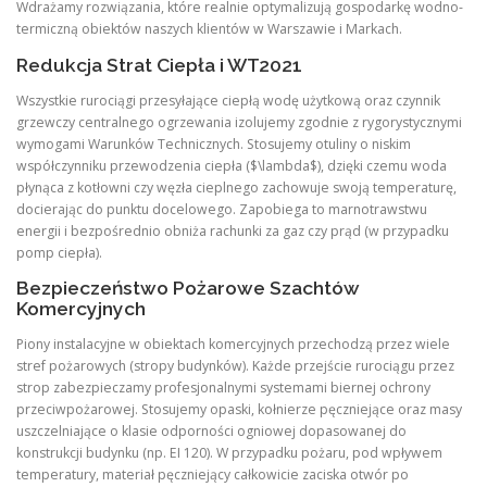
Wdrażamy rozwiązania, które realnie optymalizują gospodarkę wodno-
termiczną obiektów naszych klientów w Warszawie i Markach.
Redukcja Strat Ciepła i WT2021
Wszystkie rurociągi przesyłające ciepłą wodę użytkową oraz czynnik
grzewczy centralnego ogrzewania izolujemy zgodnie z rygorystycznymi
wymogami Warunków Technicznych. Stosujemy otuliny o niskim
współczynniku przewodzenia ciepła ($\lambda$), dzięki czemu woda
płynąca z kotłowni czy węzła cieplnego zachowuje swoją temperaturę,
docierając do punktu docelowego. Zapobiega to marnotrawstwu
energii i bezpośrednio obniża rachunki za gaz czy prąd (w przypadku
pomp ciepła).
Bezpieczeństwo Pożarowe Szachtów
Komercyjnych
Piony instalacyjne w obiektach komercyjnych przechodzą przez wiele
stref pożarowych (stropy budynków). Każde przejście rurociągu przez
strop zabezpieczamy profesjonalnymi systemami biernej ochrony
przeciwpożarowej. Stosujemy opaski, kołnierze pęczniejące oraz masy
uszczelniające o klasie odporności ogniowej dopasowanej do
konstrukcji budynku (np. EI 120). W przypadku pożaru, pod wpływem
temperatury, materiał pęczniejący całkowicie zaciska otwór po