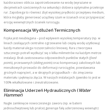
każdorazowo oblicza zapotrzebowanie na wodę (wyrażane w
decymetrach sześciennych na sekundę) i dobiera optymalne przekroje
rur. Zapobiega to również zbyt wysokiej prędkości przepływu medium,
która mogłaby generować uciążliwy szum w ścianach oraz przyspieszać
erozję wewnętrznych ścianek rurociągu.
Kompensacja Wydłużeń Termicznych
Fizyka jest nieubłagana – pod wpływem wysokiej temperatury (np. w
liniach zasilających centralne ogrzewanie lub ciepłą wodę użytkową)
każdy materiał ulega rozszerzalności liniowej. Rura z tworzywa
sztucznego potrafi wydłużyć się o kilka milimetrów na każdym metrze
instalacji. Brak zastosowania odpowiednich punktów stałych (
fixed
points
), przesuwnych (
sliding points
) oraz kompensacji zakolowych lub
mieszkowych prowadzi do deformacji rurociągów, powstawania
groźnych naprężeń, a w skrajnych przypadkach – do zmęczenia
materiału i pęknięcia złącza. W naszych instalacjach zjawisko to jest w
100% wkalkulowane i zneutralizowane.
Eliminacja Uderzeń Hydraulicznych (
Water
Hammer
)
Nagłe zamknięcie nowoczesnego zaworu (np. w baterii
jednouchwytowej lub pralce) generuje falę uderzeniową wewnątrz