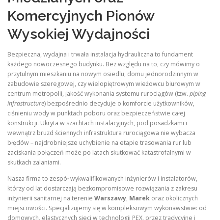
Komercyjnych Pionów
Wysokiej Wydajności
Bezpieczna, wydajna i trwała instalacja hydrauliczna to fundament
każdego nowoczesnego budynku. Bez względu na to, czy mówimy o
przytulnym mieszkaniu na nowym osiedlu, domu jednorodzinnym w
zabudowie szeregowej, czy wielopiętrowym wieżowcu biurowym w
centrum metropolii, jakość wykonania systemu rurociągów (tzw.
piping
infrastructure
) bezpośrednio decyduje o komforcie użytkowników,
ciśnieniu wody w punktach poboru oraz bezpieczeństwie całej
konstrukcji. Ukryta w szachtach instalacyjnych, pod posadzkami i
wewnątrz bruzd ściennych infrastruktura rurociągowa nie wybacza
błędów – najdrobniejsze uchybienie na etapie trasowania rur lub
zaciskania połączeń może po latach skutkować katastrofalnymi w
skutkach zalaniami.
Nasza firma to zespół wykwalifikowanych inżynierów i instalatorów,
którzy od lat dostarczają bezkompromisowe rozwiązania z zakresu
inżynierii sanitarnej na terenie
Warszawy
,
Marek
oraz okolicznych
miejscowości. Specjalizujemy się w kompleksowym wykonawstwie: od
domowych, elastycznych sieci w technologii PEX, przez tradycyjne i