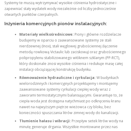
Systemy te muszą wytrzymywać wysokie ciśnienia hydrostatyczne i
zapewniać stały wydatek wody niezależnie od liczby jednocześnie
otwartych punktów czerpalnych.
Inżynieria komercyjnych pionów instalacyjnych:
Materiały wielkośrednicowe:
Piony i główne rozdzielacze
budujemy w oparciu o zaawansowane systemy ze stali
nierdzewnej (Inox), stali węglowej grubościennej (łączenie
metodą rowkową Victaulic lub zaciskową) oraz grubościennego
polipropylenu stabilizowanego włóknem szklanym (PP-RCT),
który doskonale znosi wysokie ciśnienia i redukuje masę całej
instalacji obciążającej konstrukcję budynku.
Równoważenie hydrauliczne i cyrkulacja:
W budynkach
wielorodzinnych i komercyjnych projektujemy i montujemy
zaawansowane systemy cyrkulacji ciepłej wody wraz z
zaworami termostatycznymi balansującymi. Gwarantuje to, że
ciepła woda jest dostępna natychmiast po odkręceniu kranu
nawet na najwyższym piętrze wieżowca czy bloku, bez
konieczności spuszczania litrów zimnej wody do kanalizacji.
Tłumienie hałasu i wibracji:
Przepływ setek litrów wody na
minutę generuje drgania. Wszystkie montowane przez nas