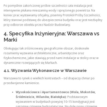
Po pomyślnie zakończonej próbie szczelności cała instalacja jest
intensywnie płukana mieszaniną wody i sprężonego powietrza. Na
koniec prac wystawiamy oficjalny, pisemny Protokół Próby Szczelności,
który stanowi podstawę do ubezpieczenia budynku oraz jest niezbędny
przy odbiorze obiektu przez Nadzór Budowlany.
4. Specyfika Inżynieryjna: Warszawa vs
Marki
Obsługując tak zróżnicowany geograficznie obszar, doskonale
rozumiemy wyzwania architektoniczne, urbanistyczne oraz
fizykochemiczne, jakie stawiają przed nami instalacje w stolicy oraz w
dynamicznie rozwijających się Markach.
4.1. Wyzwania Wykonawcze w Warszawie
Warszawa to rynek o wielkich kontrastach – od drapaczy chmur po
przedwojenne kamienice.
Wysokościowce i Apartamentowce (Wola, Mokotów,
Śródmieście, Wilanów, Białołęka):
Podstawowym
wyzwaniem w budynkach powyżej 10–15 kondygnacji jest
ogromne ciśnienie hydrostatyczne. Na dole pionu ciśnienie