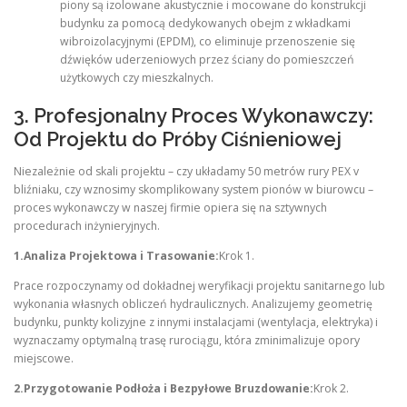
piony są izolowane akustycznie i mocowane do konstrukcji
budynku za pomocą dedykowanych obejm z wkładkami
wibroizolacyjnymi (EPDM), co eliminuje przenoszenie się
dźwięków uderzeniowych przez ściany do pomieszczeń
użytkowych czy mieszkalnych.
3. Profesjonalny Proces Wykonawczy:
Od Projektu do Próby Ciśnieniowej
Niezależnie od skali projektu – czy układamy 50 metrów rury PEX v
bliźniaku, czy wznosimy skomplikowany system pionów w biurowcu –
proces wykonawczy w naszej firmie opiera się na sztywnych
procedurach inżynieryjnych.
1.Analiza Projektowa i Trasowanie:
Krok 1.
Prace rozpoczynamy od dokładnej weryfikacji projektu sanitarnego lub
wykonania własnych obliczeń hydraulicznych. Analizujemy geometrię
budynku, punkty kolizyjne z innymi instalacjami (wentylacja, elektryka) i
wyznaczamy optymalną trasę rurociągu, która zminimalizuje opory
miejscowe.
2.Przygotowanie Podłoża i Bezpyłowe Bruzdowanie:
Krok 2.