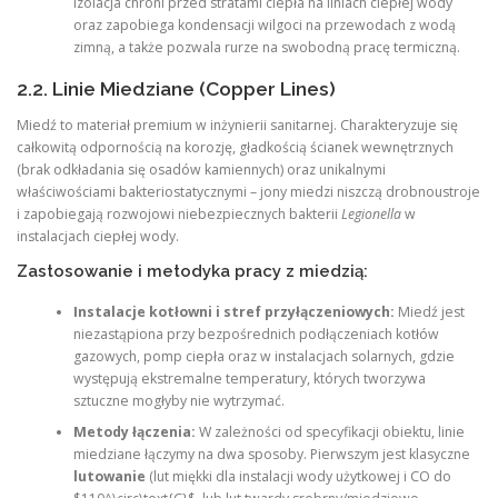
Izolacja chroni przed stratami ciepła na liniach ciepłej wody
oraz zapobiega kondensacji wilgoci na przewodach z wodą
zimną, a także pozwala rurze na swobodną pracę termiczną.
2.2. Linie Miedziane (Copper Lines)
Miedź to materiał premium w inżynierii sanitarnej. Charakteryzuje się
całkowitą odpornością na korozję, gładkością ścianek wewnętrznych
(brak odkładania się osadów kamiennych) oraz unikalnymi
właściwościami bakteriostatycznymi – jony miedzi niszczą drobnoustroje
i zapobiegają rozwojowi niebezpiecznych bakterii
Legionella
w
instalacjach ciepłej wody.
Zastosowanie i metodyka pracy z miedzią:
Instalacje kotłowni i stref przyłączeniowych:
Miedź jest
niezastąpiona przy bezpośrednich podłączeniach kotłów
gazowych, pomp ciepła oraz w instalacjach solarnych, gdzie
występują ekstremalne temperatury, których tworzywa
sztuczne mogłyby nie wytrzymać.
Metody łączenia:
W zależności od specyfikacji obiektu, linie
miedziane łączymy na dwa sposoby. Pierwszym jest klasyczne
lutowanie
(lut miękki dla instalacji wody użytkowej i CO do