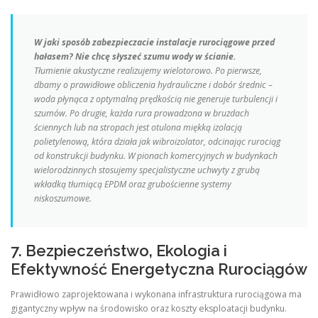
W jaki sposób zabezpieczacie instalacje rurociągowe przed
hałasem? Nie chcę słyszeć szumu wody w ścianie.
Tłumienie akustyczne realizujemy wielotorowo. Po pierwsze,
dbamy o prawidłowe obliczenia hydrauliczne i dobór średnic –
woda płynąca z optymalną prędkością nie generuje turbulencji i
szumów. Po drugie, każda rura prowadzona w bruzdach
ściennych lub na stropach jest otulona miękką izolacją
polietylenową, która działa jak wibroizolator, odcinając rurociąg
od konstrukcji budynku. W pionach komercyjnych w budynkach
wielorodzinnych stosujemy specjalistyczne uchwyty z grubą
wkładką tłumiącą EPDM oraz grubościenne systemy
niskoszumowe.
7. Bezpieczeństwo, Ekologia i
Efektywność Energetyczna Rurociągów
Prawidłowo zaprojektowana i wykonana infrastruktura rurociągowa ma
gigantyczny wpływ na środowisko oraz koszty eksploatacji budynku.