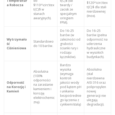
Temperatur
do
t{C}$ (lut
$120^\circ\tex
a Robocza
$110^\circ\tex
twardy /
t{C}$ dla stali
t{C}$ w
zacisk ze
nierdzewnej
stanach
specjalnym
(Inox).
awaryjnych).
oringiem
FPM).
Do 16–25
Do 16–25
barów (w
barów (pełna
Wytrzymało
zależności od
odporność na
Standardowo
ść
grubości
uderzenia
do 10 barów.
Ciśnieniowa
ścianki rury i
hydrauliczne
rodzaju
w wysokich
łączników).
budynkach).
Bardzo
wysoka
Absolutna
Absolutna
(wymaga
(stal
(100%
kontroli
nierdzewna
odporności
Odporność
jakości wody
AISI 316 oraz
na zarastanie
na Korozję i
pod kątem pH
polipropylen
kamieniem i
Kamień
i unikania
nowej
korozję
bezpośrednie
generacji nie
elektrochemic
go łączenia z
ulegają
zną).
cynkiem/stalą)
degradacji).
.