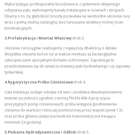
Wykorzystując profesjonalne bruzdownice z systemem aktywnego
odsysania pyłu, wykonujemy kanały instalacyjne w ścianach i stropach.
Dbamy o to, by głębokość bruzdy pozwalała na swobodne ułożenie rury
wraz z pełną otuliną izolacyjną, bez naruszania struktury nośnej ścian
konstrukcyjnych.
3.Prefabrykacja i Montaż Właściwy:
Krok 3.
Ułożenie rurociągów realizujemy z najwyższą dbałością o detale.
Wszystkie otwarte końce rur w trakcie montażu są bezwzględnie
zabezpieczane specjalnymi korkami ochronnymi. Zapobiega to
przedostawaniu się do wnętrza instalacji pyłu budowlanego czy zaprawy
tynkarskiej.
4.Rygorystyczna Próba Ciśnieniowa:
Krok 4.
Cała instalacja zostaje odcięta od sieci i poddana dwustopniowemu
testowi szczelności zgodnie z normą PN-EN 806-4 przy użyciu
precyzyjnych pomp ciśnieniowych: próba wstępna (podniesienie
ciśnienia do wartości roboczej pomnożonej przez współczynnik 1,5)
oraz próba główna (statyczna kontrola manometryczna trwająca
minimum 24 godziny).
5.Płukanie Hydrodynamiczne i Odbiór:
Krok 5.