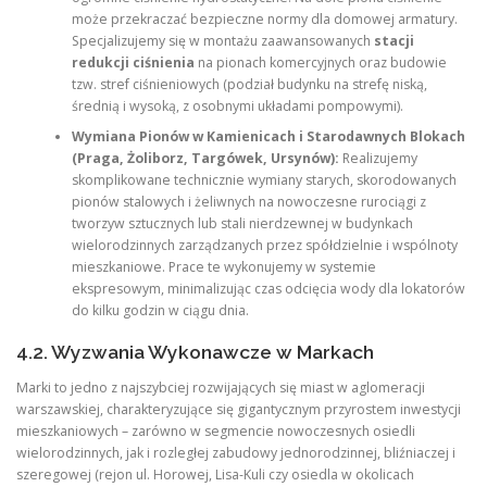
może przekraczać bezpieczne normy dla domowej armatury.
Specjalizujemy się w montażu zaawansowanych
stacji
redukcji ciśnienia
na pionach komercyjnych oraz budowie
tzw. stref ciśnieniowych (podział budynku na strefę niską,
średnią i wysoką, z osobnymi układami pompowymi).
Wymiana Pionów w Kamienicach i Starodawnych Blokach
(Praga, Żoliborz, Targówek, Ursynów):
Realizujemy
skomplikowane technicznie wymiany starych, skorodowanych
pionów stalowych i żeliwnych na nowoczesne rurociągi z
tworzyw sztucznych lub stali nierdzewnej w budynkach
wielorodzinnych zarządzanych przez spółdzielnie i wspólnoty
mieszkaniowe. Prace te wykonujemy w systemie
ekspresowym, minimalizując czas odcięcia wody dla lokatorów
do kilku godzin w ciągu dnia.
4.2. Wyzwania Wykonawcze w Markach
Marki to jedno z najszybciej rozwijających się miast w aglomeracji
warszawskiej, charakteryzujące się gigantycznym przyrostem inwestycji
mieszkaniowych – zarówno w segmencie nowoczesnych osiedli
wielorodzinnych, jak i rozległej zabudowy jednorodzinnej, bliźniaczej i
szeregowej (rejon ul. Horowej, Lisa-Kuli czy osiedla w okolicach