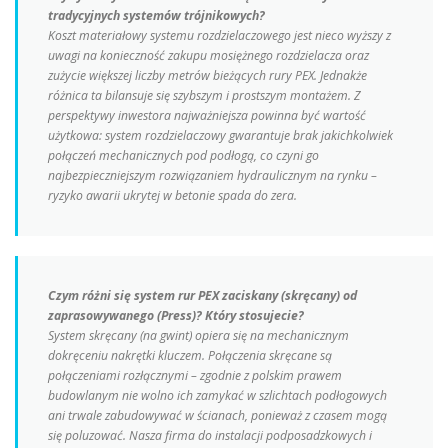
tradycyjnych systemów trójnikowych?
Koszt materiałowy systemu rozdzielaczowego jest nieco wyższy z
uwagi na konieczność zakupu mosiężnego rozdzielacza oraz
zużycie większej liczby metrów bieżących rury PEX. Jednakże
różnica ta bilansuje się szybszym i prostszym montażem. Z
perspektywy inwestora najważniejsza powinna być wartość
użytkowa: system rozdzielaczowy gwarantuje brak jakichkolwiek
połączeń mechanicznych pod podłogą, co czyni go
najbezpieczniejszym rozwiązaniem hydraulicznym na rynku –
ryzyko awarii ukrytej w betonie spada do zera.
Czym różni się system rur PEX zaciskany (skręcany) od
zaprasowywanego (Press)? Który stosujecie?
System skręcany (na gwint) opiera się na mechanicznym
dokręceniu nakrętki kluczem. Połączenia skręcane są
połączeniami rozłącznymi – zgodnie z polskim prawem
budowlanym nie wolno ich zamykać w szlichtach podłogowych
ani trwale zabudowywać w ścianach, ponieważ z czasem mogą
się poluzować. Nasza firma do instalacji podposadzkowych i