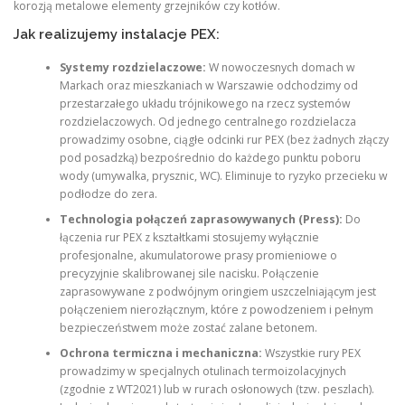
korozją metalowe elementy grzejników czy kotłów.
Jak realizujemy instalacje PEX:
Systemy rozdzielaczowe:
W nowoczesnych domach w
Markach oraz mieszkaniach w Warszawie odchodzimy od
przestarzałego układu trójnikowego na rzecz systemów
rozdzielaczowych. Od jednego centralnego rozdzielacza
prowadzimy osobne, ciągłe odcinki rur PEX (bez żadnych złączy
pod posadzką) bezpośrednio do każdego punktu poboru
wody (umywalka, prysznic, WC). Eliminuje to ryzyko przecieku w
podłodze do zera.
Technologia połączeń zaprasowywanych (Press):
Do
łączenia rur PEX z kształtkami stosujemy wyłącznie
profesjonalne, akumulatorowe prasy promieniowe o
precyzyjnie skalibrowanej sile nacisku. Połączenie
zaprasowywane z podwójnym oringiem uszczelniającym jest
połączeniem nierozłącznym, które z powodzeniem i pełnym
bezpieczeństwem może zostać zalane betonem.
Ochrona termiczna i mechaniczna:
Wszystkie rury PEX
prowadzimy w specjalnych otulinach termoizolacyjnych
(zgodnie z WT2021) lub w rurach osłonowych (tzw. peszlach).