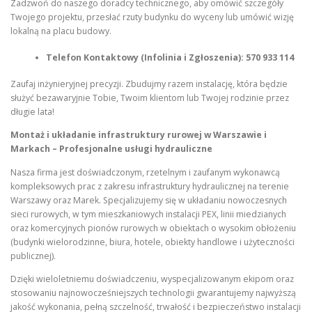
Zadzwoń do naszego doradcy technicznego, aby omówić szczegóły
Twojego projektu, przesłać rzuty budynku do wyceny lub umówić wizję
lokalną na placu budowy.
Telefon Kontaktowy (Infolinia i Zgłoszenia):
570 933 114
Zaufaj inżynieryjnej precyzji. Zbudujmy razem instalację, która będzie
służyć bezawaryjnie Tobie, Twoim klientom lub Twojej rodzinie przez
długie lata!
Montaż i układanie infrastruktury rurowej w Warszawie i
Markach – Profesjonalne usługi hydrauliczne
Nasza firma jest doświadczonym, rzetelnym i zaufanym wykonawcą
kompleksowych prac z zakresu infrastruktury hydraulicznej na terenie
Warszawy oraz Marek. Specjalizujemy się w układaniu nowoczesnych
sieci rurowych, w tym mieszkaniowych instalacji PEX, linii miedzianych
oraz komercyjnych pionów rurowych w obiektach o wysokim obłożeniu
(budynki wielorodzinne, biura, hotele, obiekty handlowe i użyteczności
publicznej).
Dzięki wieloletniemu doświadczeniu, wyspecjalizowanym ekipom oraz
stosowaniu najnowocześniejszych technologii gwarantujemy najwyższą
jakość wykonania, pełną szczelność, trwałość i bezpieczeństwo instalacji