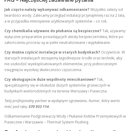
Jak często należy wykonywać odkamienianie?
Wszystko zależy od
twardości wody. Zalecamy przegląd instalacji przynajmniej raz na 2 lata,
a w przypadku intensywnie użytkowanych systemów – co rok.
Czy chemikalia używane do płukania są bezpieczne?
Tak, używamy
wyłącznie preparatów posiadających atesty bezpieczeństwa, które po
zakończeniu procesu są w pełni neutralizowane i wypłukiwane.
Czy można czyścić instalacje w starych budynkach?
Oczywiście. W
starszych instalacjach stosujemy łagodniejsze środki oraz techniki, aby
nie uszkodzić wyeksploatowanych elementów, przy jednoczesnym
osiągnięciu wysokiej skuteczności czyszczenia.
Czy obsługujecie duże wspólnoty mieszkaniowe?
Tak,
specjalizujemy się w obsłudze dużych systemów grzewczych w
budynkach wielorodzinnych na terenie Warszawy i Piaseczna.
Twój profesjonalny partner w wydajnym ogrzewaniu. Numer, który warto
mieć pod ręką:
570 933 114
.
Odkamienianie Podgrzewaczy Wody i Płukanie Kotłów Przemysłowych w
Piasecznie i Warszawie – Thermal System Flushing