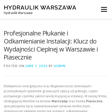
Skip
HYDRAULIK WARSZAWA
to
Menu
content
Hydraulik Warszawa
HYDRAULIK WARSZAWA – WYMIANA SPŁUCZKI ITP..
Profesjonalne Płukanie i
Odkamienianie Instalacji: Klucz do
Wydajności Cieplnej w Warszawie i
OBSŁUGIWANE LOKALIZACJE – WARSZAWA I OKOLICE
Piasecznie
POSTED ON
KONTAKT
JUNE 1, 2026
BY
ADMIN
Efektywność energetyczna oraz długowieczność domowych i
przemysłowych systemów grzewczych zależą od jednego, często
pomijanego czynnika: jakości wody krążącej w instalacji. W naszej firmie,
obsługującej klientów na terenie
Warszawy
oraz miasta
Piaseczno
,
specjalizujemy się w zaawansowanym serwisie technicznym,
obejmującym płukanie termiczne instalacji, odkamienianie