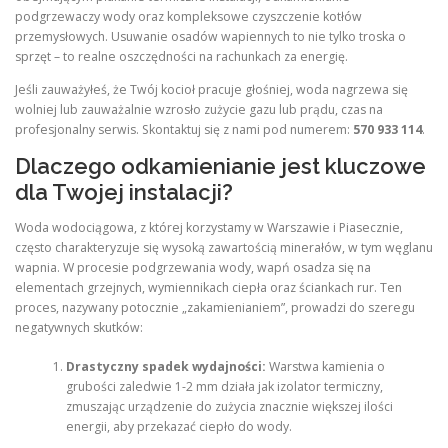
podgrzewaczy wody oraz kompleksowe czyszczenie kotłów
przemysłowych. Usuwanie osadów wapiennych to nie tylko troska o
sprzęt – to realne oszczędności na rachunkach za energię.
Jeśli zauważyłeś, że Twój kocioł pracuje głośniej, woda nagrzewa się
wolniej lub zauważalnie wzrosło zużycie gazu lub prądu, czas na
profesjonalny serwis. Skontaktuj się z nami pod numerem:
570 933 114
.
Dlaczego odkamienianie jest kluczowe
dla Twojej instalacji?
Woda wodociągowa, z której korzystamy w Warszawie i Piasecznie,
często charakteryzuje się wysoką zawartością minerałów, w tym węglanu
wapnia. W procesie podgrzewania wody, wapń osadza się na
elementach grzejnych, wymiennikach ciepła oraz ściankach rur. Ten
proces, nazywany potocznie „zakamienianiem”, prowadzi do szeregu
negatywnych skutków:
Drastyczny spadek wydajności:
Warstwa kamienia o
grubości zaledwie 1-2 mm działa jak izolator termiczny,
zmuszając urządzenie do zużycia znacznie większej ilości
energii, aby przekazać ciepło do wody.