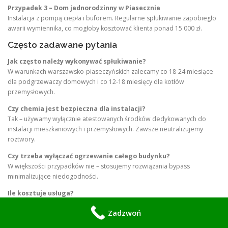
Przypadek 3 – Dom jednorodzinny w Piasecznie
Instalacja z pompą ciepła i buforem. Regularne spłukiwanie zapobiegło
awarii wymiennika, co mogłoby kosztować klienta ponad 15 000 zł.
Często zadawane pytania
Jak często należy wykonywać spłukiwanie?
W warunkach warszawsko-piaseczyńskich zalecamy co 18-24 miesiące
dla podgrzewaczy domowych i co 12-18 miesięcy dla kotłów
przemysłowych.
Czy chemia jest bezpieczna dla instalacji?
Tak – używamy wyłącznie atestowanych środków dedykowanych do
instalacji mieszkaniowych i przemysłowych. Zawsze neutralizujemy
roztwory.
Czy trzeba wyłączać ogrzewanie całego budynku?
W większości przypadków nie – stosujemy rozwiązania bypass
minimalizujące niedogodności.
Ile kosztuje usługa?
Od 450-650 zł za standardowy podgrzewacz 50-120l. Kotły przemysłowe
Zadzwoń
wyceniamy indywidualnie po oględzinach.