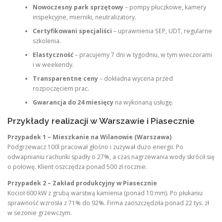
Nowoczesny park sprzętowy
– pompy płuczkowe, kamery
inspekcyjne, mierniki, neutralizatory.
Certyfikowani specjaliści
– uprawnienia SEP, UDT, regularne
szkolenia.
Elastyczność
– pracujemy 7 dni w tygodniu, w tym wieczorami
i w weekendy.
Transparentne ceny
– dokładna wycena przed
rozpoczęciem prac.
Gwarancja do 24 miesięcy
na wykonaną usługę.
Przykłady realizacji w Warszawie i Piasecznie
Przypadek 1 – Mieszkanie na Wilanowie (Warszawa)
Podgrzewacz 100l pracował głośno i zużywał dużo energii. Po
odwapnianiu rachunki spadły o 27%, a czas nagrzewania wody skrócił się
o połowę. Klient oszczędza ponad 500 zł rocznie.
Przypadek 2 – Zakład produkcyjny w Piasecznie
Kocioł 600 kW z grubą warstwą kamienia (ponad 10 mm). Po płukaniu
sprawność wzrosła z 71% do 92%. Firma zaoszczędziła ponad 22 tys. zł
w sezonie grzewczym.