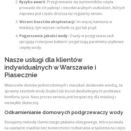
Ryzyko awarii:
Przegrzewanie się wymienników ciepła
prowadzi do ich pęknięć i nieodwracalnych uszkodzeń, których
naprawa jest często droższa niż regularny serwis.
Wzrost kosztów eksploatacji:
Im więcej kamienia w
instalacji, tym wyższe rachunki za gaz lub prąd.
Pogorszenie jakości wody:
Osady w podgrzewaczach
sprzyjają rozwojowi bakterii i pogarszają parametry użytkowe
ciepłej wody.
Nasze usługi dla klientów
indywidualnych w Warszawie i
Piasecznie
Właściciele domów jednorodzinnych i mieszkań doskonale wiedzą, że
sprawny zasobnik wody (bojler) lub kocioł dwufunkcyjny to podstawa
komfortu życia. Nasz proces serwisu jest bezpieczny dla instalacji i
niezwykle skuteczny.
Odkamienianie domowych podgrzewaczy wody
Stosujemy metodę chemicznego płukania obiegowego, która pozwala
na usunięcie osadów bez konieczności rozbierania urządzenia na części