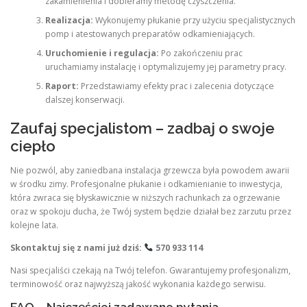
zakamienienia i dobieramy metodę czyszczenia.
Realizacja:
Wykonujemy płukanie przy użyciu specjalistycznych
pomp i atestowanych preparatów odkamieniających.
Uruchomienie i regulacja:
Po zakończeniu prac
uruchamiamy instalację i optymalizujemy jej parametry pracy.
Raport:
Przedstawiamy efekty prac i zalecenia dotyczące
dalszej konserwacji.
Zaufaj specjalistom – zadbaj o swoje
ciepło
Nie pozwól, aby zaniedbana instalacja grzewcza była powodem awarii
w środku zimy. Profesjonalne płukanie i odkamienianie to inwestycja,
która zwraca się błyskawicznie w niższych rachunkach za ogrzewanie
oraz w spokoju ducha, że Twój system będzie działał bez zarzutu przez
kolejne lata.
Skontaktuj się z nami już dziś:
570 933 114
Nasi specjaliści czekają na Twój telefon. Gwarantujemy profesjonalizm,
terminowość oraz najwyższą jakość wykonania każdego serwisu.
FAQ – Najczęściej zadawane pytania