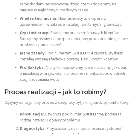
samochodami serwisowymi, dzięki czemu docieramy na
miejsce w najkrótszym możliwym czasie.
Wiedza techniczna:
Nasi fachowcy to eksperci z
uprawnieniami w zakresie instalacji sanitarnych i grzewczych.
Czystość pracy:
Szanujemy przestrzeń naszych klientów.
Stosujemy osłony i zabezpieczenia, aby praca przebiegała bez
brudzenia pomieszczeń.
Jasne zasady:
Pod numerem
570 933 114
zawsze uzyskasz
rzetelną wycenę i fachową poradę. Bez ukrytych kosztów.
Profilaktyka:
Nie tylko naprawiamy, ale doradzamy, jak dbać
o instalację w przyszłości, np. poprzez montaż odpowiednich
stacji uzdatniania wody.
Proces realizacji – jak to robimy?
Dążymy do tego, aby proces współpracy był jak najbardziej komfortowy:
Konsultacja:
Dzwonisz pod numer
570 933 114
, podajesz
rodzaj instalacji i objawy problemu.
Diagnostyka:
Przyjeżdżamy na miejsce, oceniamy stopień