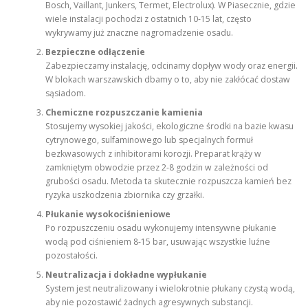
Bosch, Vaillant, Junkers, Termet, Electrolux). W Piasecznie, gdzie
wiele instalacji pochodzi z ostatnich 10-15 lat, często
wykrywamy już znaczne nagromadzenie osadu.
Bezpieczne odłączenie
Zabezpieczamy instalację, odcinamy dopływ wody oraz energii.
W blokach warszawskich dbamy o to, aby nie zakłócać dostaw
sąsiadom.
Chemiczne rozpuszczanie kamienia
Stosujemy wysokiej jakości, ekologiczne środki na bazie kwasu
cytrynowego, sulfaminowego lub specjalnych formuł
bezkwasowych z inhibitorami korozji. Preparat krąży w
zamkniętym obwodzie przez 2-8 godzin w zależności od
grubości osadu. Metoda ta skutecznie rozpuszcza kamień bez
ryzyka uszkodzenia zbiornika czy grzałki.
Płukanie wysokociśnieniowe
Po rozpuszczeniu osadu wykonujemy intensywne płukanie
wodą pod ciśnieniem 8-15 bar, usuwając wszystkie luźne
pozostałości.
Neutralizacja i dokładne wypłukanie
System jest neutralizowany i wielokrotnie płukany czystą wodą,
aby nie pozostawić żadnych agresywnych substancji.