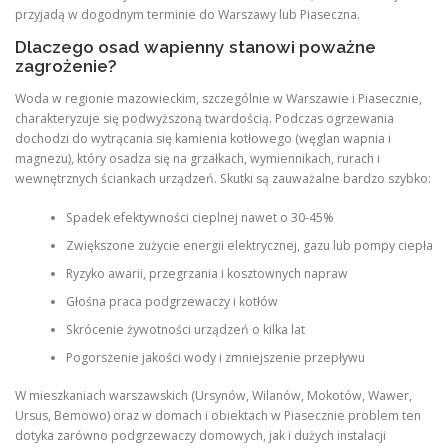
przyjadą w dogodnym terminie do Warszawy lub Piaseczna.
Dlaczego osad wapienny stanowi poważne
zagrożenie?
Woda w regionie mazowieckim, szczególnie w Warszawie i Piasecznie,
charakteryzuje się podwyższoną twardością. Podczas ogrzewania
dochodzi do wytrącania się kamienia kotłowego (węglan wapnia i
magnezu), który osadza się na grzałkach, wymiennikach, rurach i
wewnętrznych ściankach urządzeń. Skutki są zauważalne bardzo szybko:
Spadek efektywności cieplnej nawet o 30-45%
Zwiększone zużycie energii elektrycznej, gazu lub pompy ciepła
Ryzyko awarii, przegrzania i kosztownych napraw
Głośna praca podgrzewaczy i kotłów
Skrócenie żywotności urządzeń o kilka lat
Pogorszenie jakości wody i zmniejszenie przepływu
W mieszkaniach warszawskich (Ursynów, Wilanów, Mokotów, Wawer,
Ursus, Bemowo) oraz w domach i obiektach w Piasecznie problem ten
dotyka zarówno podgrzewaczy domowych, jak i dużych instalacji