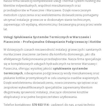
Nasza firma świadczy kompleksowe usługi Thermal System Flushing dla
klientów indywidualnych, wspólnot mieszkaniowych oraz
przedsiębiorstw w Piasecznie i Warszawie. Dzięki nowoczesnym
metodom czyszczenia oraz wieloletniemu doświadczeniu pomagamy
utrzymać instalacje grzewcze w doskonałym stanie technicznym,
zapewniając ich wydajną, ekonomiczną i bezawaryjną pracę przez wiele
lat.
Usługi Spłukiwania Systemów Termicznych w Warszawie i
Piasecznie – Profesjonalne Odwapnianie Podgrzewaczy i Kotłów
W dzisiejszych czasach niezawodność instalacji grzewczych i sanitarnych
ma kluczowe znaczenie zarówno dla komfortu domowego, jak i dla
efektywnego funkcjonowania przedsiębiorstw. Nasza firma specjalizuje
się w kompleksowych usługach hydraulicznych na terenie Warszawy i
Piaseczna, oferując wysokiej jakości
spłukiwanie systemów
termicznych
, odwapnianie podgrzewaczy wody mieszkaniowej oraz
płukanie kotłów przemysłowych w celu usunięcia osadów wapiennych.
Dzięki wieloletniemu doświadczeniu, nowoczesnemu sprzętowi oraz
zespołowi wykwalifikowanych specjalistów zapewniamy klientom
długotrwałą sprawność instalacji, znaczące obniżenie kosztów
eksploatacji oraz pełne bezpieczeństwo użytkowania.
Telefon kontaktowy:
570 933 114
– zadzwoń do nas, a nasi technicy