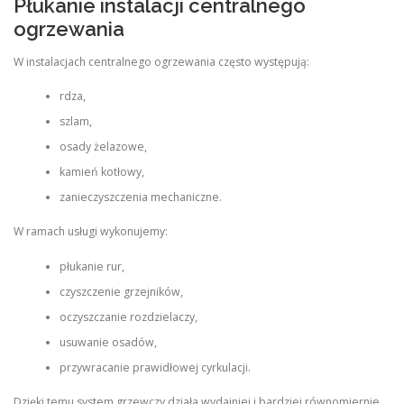
Płukanie instalacji centralnego
ogrzewania
W instalacjach centralnego ogrzewania często występują:
rdza,
szlam,
osady żelazowe,
kamień kotłowy,
zanieczyszczenia mechaniczne.
W ramach usługi wykonujemy:
płukanie rur,
czyszczenie grzejników,
oczyszczanie rozdzielaczy,
usuwanie osadów,
przywracanie prawidłowej cyrkulacji.
Dzięki temu system grzewczy działa wydajniej i bardziej równomiernie