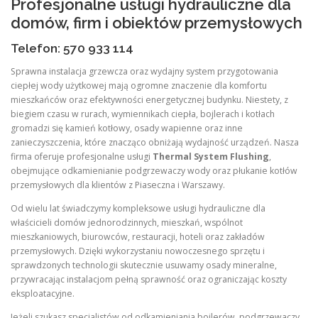
Profesjonalne usługi hydrauliczne dla
domów, firm i obiektów przemysłowych
Telefon: 570 933 114
Sprawna instalacja grzewcza oraz wydajny system przygotowania
ciepłej wody użytkowej mają ogromne znaczenie dla komfortu
mieszkańców oraz efektywności energetycznej budynku. Niestety, z
biegiem czasu w rurach, wymiennikach ciepła, bojlerach i kotłach
gromadzi się kamień kotłowy, osady wapienne oraz inne
zanieczyszczenia, które znacząco obniżają wydajność urządzeń. Nasza
firma oferuje profesjonalne usługi
Thermal System Flushing
,
obejmujące odkamienianie podgrzewaczy wody oraz płukanie kotłów
przemysłowych dla klientów z Piaseczna i Warszawy.
Od wielu lat świadczymy kompleksowe usługi hydrauliczne dla
właścicieli domów jednorodzinnych, mieszkań, wspólnot
mieszkaniowych, biurowców, restauracji, hoteli oraz zakładów
przemysłowych. Dzięki wykorzystaniu nowoczesnego sprzętu i
sprawdzonych technologii skutecznie usuwamy osady mineralne,
przywracając instalacjom pełną sprawność oraz ograniczając koszty
eksploatacyjne.
Jeżeli szukasz specjalistów od odkamieniania bojlerów, podgrzewaczy