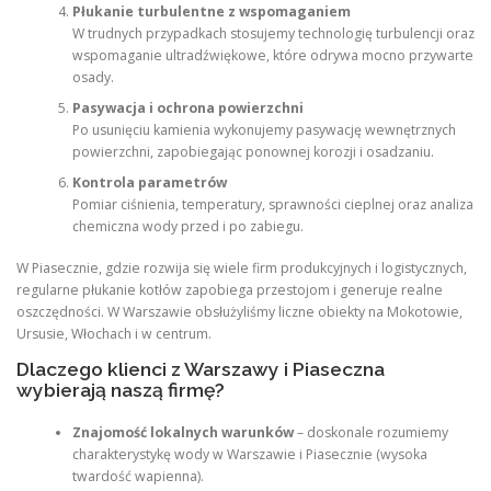
Płukanie turbulentne z wspomaganiem
W trudnych przypadkach stosujemy technologię turbulencji oraz
wspomaganie ultradźwiękowe, które odrywa mocno przywarte
osady.
Pasywacja i ochrona powierzchni
Po usunięciu kamienia wykonujemy pasywację wewnętrznych
powierzchni, zapobiegając ponownej korozji i osadzaniu.
Kontrola parametrów
Pomiar ciśnienia, temperatury, sprawności cieplnej oraz analiza
chemiczna wody przed i po zabiegu.
W Piasecznie, gdzie rozwija się wiele firm produkcyjnych i logistycznych,
regularne płukanie kotłów zapobiega przestojom i generuje realne
oszczędności. W Warszawie obsłużyliśmy liczne obiekty na Mokotowie,
Ursusie, Włochach i w centrum.
Dlaczego klienci z Warszawy i Piaseczna
wybierają naszą firmę?
Znajomość lokalnych warunków
– doskonale rozumiemy
charakterystykę wody w Warszawie i Piasecznie (wysoka
twardość wapienna).