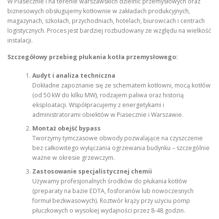
W Piasecznie i na terenie warszawskich dzielnic przemysłowych oraz
biznesowych obsługujemy kotłownie w zakładach produkcyjnych,
magazynach, szkołach, przychodniach, hotelach, biurowcach i centrach
logistycznych. Proces jest bardziej rozbudowany ze względu na wielkość
instalacji.
Szczegółowy przebieg płukania kotła przemysłowego:
Audyt i analiza techniczna
Dokładne zapoznanie się ze schematem kotłowni, mocą kotłów
(od 50 kW do kilku MW), rodzajem paliwa oraz historią
eksploatacji. Współpracujemy z energetykami i
administratorami obiektów w Piasecznie i Warszawie.
Montaż obejść bypass
Tworzymy tymczasowe obwody pozwalające na czyszczenie
bez całkowitego wyłączania ogrzewania budynku – szczególnie
ważne w okresie grzewczym.
Zastosowanie specjalistycznej chemii
Używamy profesjonalnych środków do płukania kotłów
(preparaty na bazie EDTA, fosforanów lub nowoczesnych
formuł bezkwasowych). Roztwór krąży przy użyciu pomp
płuczkowych o wysokiej wydajności przez 8-48 godzin.