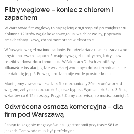
Filtry węglowe – koniec z chlorem i
zapachem
W Warszawie filtr węglowy to najczęściej drugi stopień po zmiękczaczu.
Kolumna 12 litrów węgla kokosowego usuwa chlor wolny, poprawia
smak herbaty i kawy, chroni membranę w ekspresie.
W Raszynie węgiel ma inne zadanie. Po odżelaziaczu i zmiękczaczu woda
często ma jeszcze zapach. Stosujemy węgiel katalityczny, który usuwa
resztki siarkowodoru i amoniaku. W Falentach Dużych zrobiliśmy
kilkanaście instalacji, gdzie wcześniej woda była dobra technicznie, ale
nie dało się jej pić. Po węglu rodzina pije wodę prosto z kranu.
Montujemy zawsze w układzie: filtr mechaniczny 20 mikronów przed
węglem, żeby nie zapchać złoża, oraz bypass. Wymiana złoża co 3-5 lat,
wkładów co 6-12 miesięcy. Przyjeżdżamy z serwisu, nie musisz pamiętać.
Odwrócona osmoza komercyjna – dla
firm pod Warszawą
Raszyn to zagłębie magazynów, hal i gastronomii przy trasie S8 i w
Jankach. Tam woda musi być perfekcyjna.