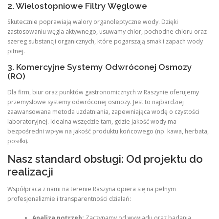
2. Wielostopniowe Filtry Węglowe
Skutecznie poprawiają walory organoleptyczne wody. Dzięki
zastosowaniu węgla aktywnego, usuwamy chlor, pochodne chloru oraz
szereg substancji organicznych, które pogarszają smak i zapach wody
pitnej.
3. Komercyjne Systemy Odwróconej Osmozy
(RO)
Dla firm, biur oraz punktów gastronomicznych w Raszynie oferujemy
przemysłowe systemy odwróconej osmozy. Jest to najbardziej
zaawansowana metoda uzdatniania, zapewniająca wodę o czystości
laboratoryjnej. Idealna wszędzie tam, gdzie jakość wody ma
bezpośredni wpływ na jakość produktu końcowego (np. kawa, herbata,
posiłki).
Nasz standard obsługi: Od projektu do
realizacji
Współpraca z nami na terenie Raszyna opiera się na pełnym
profesjonalizmie i transparentności działań:
Analiza potrzeb:
Zaczynamy od wywiadu oraz badania