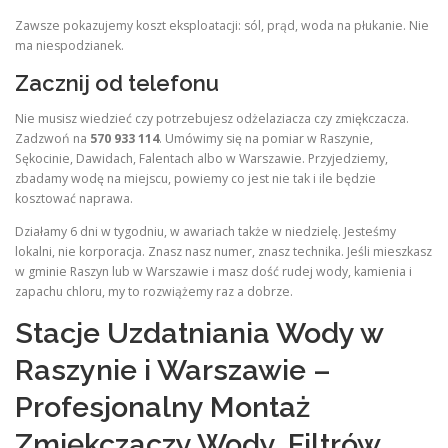
Zawsze pokazujemy koszt eksploatacji: sól, prąd, woda na płukanie. Nie
ma niespodzianek.
Zacznij od telefonu
Nie musisz wiedzieć czy potrzebujesz odżelaziacza czy zmiękczacza.
Zadzwoń na
570 933 114
. Umówimy się na pomiar w Raszynie,
Sękocinie, Dawidach, Falentach albo w Warszawie. Przyjedziemy,
zbadamy wodę na miejscu, powiemy co jest nie tak i ile będzie
kosztować naprawa.
Działamy 6 dni w tygodniu, w awariach także w niedzielę. Jesteśmy
lokalni, nie korporacja. Znasz nasz numer, znasz technika. Jeśli mieszkasz
w gminie Raszyn lub w Warszawie i masz dość rudej wody, kamienia i
zapachu chloru, my to rozwiążemy raz a dobrze.
Stacje Uzdatniania Wody w
Raszynie i Warszawie –
Profesjonalny Montaż
Zmiękczaczy Wody, Filtrów