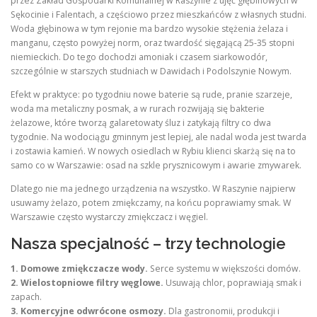
przez Zakład Gospodarki Komunalnej w Raszynie z ujęć głębinowych w
Sękocinie i Falentach, a częściowo przez mieszkańców z własnych studni.
Woda głębinowa w tym rejonie ma bardzo wysokie stężenia żelaza i
manganu, często powyżej norm, oraz twardość sięgającą 25-35 stopni
niemieckich. Do tego dochodzi amoniak i czasem siarkowodór,
szczególnie w starszych studniach w Dawidach i Podolszynie Nowym.
Efekt w praktyce: po tygodniu nowe baterie są rude, pranie szarzeje,
woda ma metaliczny posmak, a w rurach rozwijają się bakterie
żelazowe, które tworzą galaretowaty śluz i zatykają filtry co dwa
tygodnie. Na wodociągu gminnym jest lepiej, ale nadal woda jest twarda
i zostawia kamień. W nowych osiedlach w Rybiu klienci skarżą się na to
samo co w Warszawie: osad na szkle prysznicowym i awarie zmywarek.
Dlatego nie ma jednego urządzenia na wszystko. W Raszynie najpierw
usuwamy żelazo, potem zmiękczamy, na końcu poprawiamy smak. W
Warszawie często wystarczy zmiękczacz i węgiel.
Nasza specjalność – trzy technologie
1. Domowe zmiękczacze wody.
Serce systemu w większości domów.
2. Wielostopniowe filtry węglowe.
Usuwają chlor, poprawiają smak i
zapach.
3. Komercyjne odwrócone osmozy.
Dla gastronomii, produkcji i