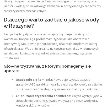
Naszą misją jest zapewnienie Państwu dostępu do wody najwyższej
jakości – wolnej od uciążliwego kamienia, nieprzyjemnego zapachu czy
zanieczyszczeń mechanicznych.
Dlaczego warto zadbać o jakość wody
w Raszynie?
Raszyn, będący dynamicznie rozwijającą się miejscowością pod
Warszawą, boryka się z problemami typowymi dla obszarów o
intensywnej zabudowie jednorodzinnej oraz stale modernizowanej
infrastrukturze. Woda „twarda” to najczęstszy sygnał, że w domowych
instalacjach konieczne jest wdrożenie profesjonalnego systemu
uzdatniania.
Główne wyzwania, z którymi pomagamy się
uporać:
Osadzanie się kamienia:
Powoduje szybsze zużycie
sprzętów AGD (pralki, zmywarki, ekspresy do kawy), zarastanie
rur i konieczność ciągłego czyszczenia armatury łazienkowej.
Chlor i zanieczyszczenia chemiczne:
Często występujące w
sieciach miejskich, negatywnie wpływają na smak wody oraz
kondycję skóry i włosów.