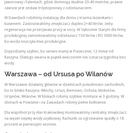
Jaworowej i Falentach, gdzie dominują studnie 20-40 metrów, prawie
zawsze jest zestaw trójstopniowy z odżelaziaczem.
W Dawidach robiliśmy instalację dla domu z trzema łazienkami i
basenem. Zastosowaliśmy zmiękczacz duplex 2×40 litrów, żeby
regeneracja nie przerywała pracy w nocy. W Sękocinie Starym dla firmy
produkcyjnej zamontowaliśmy odżelaziacz 150 litrów i RO 3000 litrów,
bo woda niszczyła linie produkcyjne.
Dojeżdżamy szybko, bo serwis mamy w Piasecznie, 12 minut od
Raszyna. Dlatego awaria w piątek wieczorem nie oznacza tygodnia bez
wody.
Warszawa – od Ursusa po Wilanów
W Warszawie działamy głównie w dzielnicach południowo-zachodnich,
bo to blisko Raszyna: Włochy, Ursus, Bemowo, Ochota, Mokotów,
Ursynów, Wilanów. W blokach robimy szybkie montaże w 3 godziny. W
domach w Powsinie i na Zawadach robimy pełne kotłownie.
Dla wspólnot przy Alei Krakowskiej montowaliśmy centralny zmiękczacz
na węzeł ciepłej wody użytkowej. Rachunki za ogrzewanie spadły o 18
procent w pierwszym sezonie.