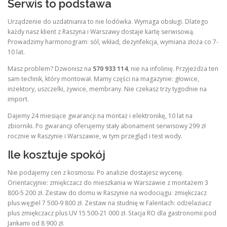
Serwis to podstawa
Urządzenie do uzdatniania to nie lodówka. Wymaga obsługi. Dlatego
każdy nasz klient z Raszyna i Warszawy dostaje kartę serwisową.
Prowadzimy harmonogram: sól, wkład, dezynfekcja, wymiana złoża co 7-
10 lat.
Masz problem? Dzwonisz na
570 933 114
, nie na infolinię. Przyjeżdża ten
sam technik, który montował. Mamy części na magazynie: głowice,
inżektory, uszczelki, żywice, membrany. Nie czekasz trzy tygodnie na
import.
Dajemy 24 miesiące gwarancji na montaż i elektronikę, 10 lat na
zbiorniki. Po gwarancji oferujemy stały abonament serwisowy 299 zł
rocznie w Raszynie i Warszawie, w tym przegląd i test wody.
Ile kosztuje spokój
Nie podajemy cen z kosmosu. Po analizie dostajesz wycenę.
Orientacyjnie: zmiękczacz do mieszkania w Warszawie z montażem 3
800-5 200 zł. Zestaw do domu w Raszynie na wodociągu: zmiękczacz
plus węgiel 7 500-9 800 zł. Zestaw na studnię w Falentach: odżelaziacz
plus zmiękczacz plus UV 15 500-21 000 zł. Stacja RO dla gastronomii pod
Jankami od 8 900 zł.