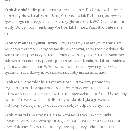
syfonu.
Krok 4: dobór.
Nie pracujemy na jednej marce. Do żelaza w Raszynie
bierzemy złoża katalityczne Birm, Greensand lub Defeman, bo zwykła
żywica tego nie ruszy. Do zmiękczaczy głowice Clack WS1 CI z licznikiem
wody. Do osmozy membrany Vontron lub Filmtec. Wszystko z atestem
PZH.
Krok 5: montaż hydrauliczny.
Przyjeżdżamy z własnymi materiałami.
W Raszynie często kujemy posadzkę w kotłowni, żeby zrobić odpływ do
kanalizacji na popłuczyny. Montujemy zawsze bypass z trzech zaworów
kulowych, manometry przed i po każdym urządzeniu, reduktor ciśnienia
jeśli masz ponad 5 bar. W Warszawie w blokach używamy rur PEX z
systemem zaciskowym, bez spawania, żeby nie zalać sąsiada.
Krak 6: uruchomienie.
Płuczemy złoża, ustawiamy parametry
regeneracji pod Twoją wodę. W Raszynie przy wysokim żelazie
ustawiamy częstsze płukanie wsteczne odżelaziacza co 2 dni. Ustawiamy
twardość resztkową na 4-6 dH, żeby woda nie była agresywna dla
instalacji. Pokazujemy jak dosypywać sól, jak odpowietrzyć filtr.
Krok 7: serwis.
Mamy stałe trasy: wtorek Raszyn, Sękocin, Janki,
czwartek Warszawa Włochy, Ursus, Ochota. Dzwonisz na 570 933 114 i
przyjeżdżamy. Raz w roku robimy przegląd: dezynfekcja, kontrola