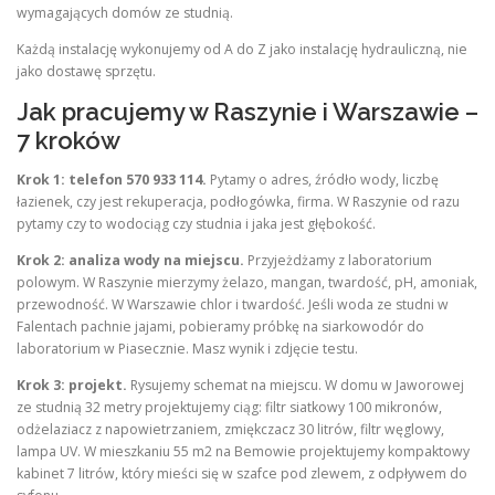
wymagających domów ze studnią.
Każdą instalację wykonujemy od A do Z jako instalację hydrauliczną, nie
jako dostawę sprzętu.
Jak pracujemy w Raszynie i Warszawie –
7 kroków
Krok 1: telefon 570 933 114.
Pytamy o adres, źródło wody, liczbę
łazienek, czy jest rekuperacja, podłogówka, firma. W Raszynie od razu
pytamy czy to wodociąg czy studnia i jaka jest głębokość.
Krok 2: analiza wody na miejscu.
Przyjeżdżamy z laboratorium
polowym. W Raszynie mierzymy żelazo, mangan, twardość, pH, amoniak,
przewodność. W Warszawie chlor i twardość. Jeśli woda ze studni w
Falentach pachnie jajami, pobieramy próbkę na siarkowodór do
laboratorium w Piasecznie. Masz wynik i zdjęcie testu.
Krok 3: projekt.
Rysujemy schemat na miejscu. W domu w Jaworowej
ze studnią 32 metry projektujemy ciąg: filtr siatkowy 100 mikronów,
odżelaziacz z napowietrzaniem, zmiękczacz 30 litrów, filtr węglowy,
lampa UV. W mieszkaniu 55 m2 na Bemowie projektujemy kompaktowy
kabinet 7 litrów, który mieści się w szafce pod zlewem, z odpływem do