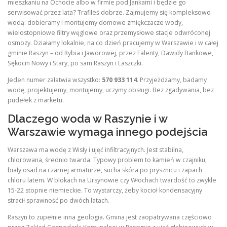
mieszkaniu na Ochocie albo w firmie pod Jankami i będzie go
serwisować przez lata? Trafiłeś dobrze. Zajmujemy się kompleksowo
wodą: dobieramy i montujemy domowe zmiękczacze wody,
wielostopniowe filtry węglowe oraz przemysłowe stacje odwróconej
osmozy. Działamy lokalnie, na co dzień pracujemy w Warszawie i w całej
gminie Raszyn – od Rybia i Jaworowej, przez Falenty, Dawidy Bankowe,
Sękocin Nowy i Stary, po sam Raszyn i Laszczki.
Jeden numer załatwia wszystko:
570 933 114
. Przyjeżdżamy, badamy
wodę, projektujemy, montujemy, uczymy obsługi. Bez zgadywania, bez
pudełek z marketu.
Dlaczego woda w Raszynie i w
Warszawie wymaga innego podejścia
Warszawa ma wodę z Wisły i ujęć infiltracyjnych. Jest stabilna,
chlorowana, średnio twarda. Typowy problem to kamień w czajniku,
biały osad na czarnej armaturze, sucha skóra po prysznicu i zapach
chloru latem. W blokach na Ursynowie czy Włochach twardość to zwykle
15-22 stopnie niemieckie. To wystarczy, żeby kocioł kondensacyjny
stracił sprawność po dwóch latach.
Raszyn to zupełnie inna geologia. Gmina jest zaopatrywana częściowo