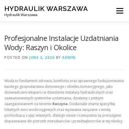
Skip
HYDRAULIK WARSZAWA
to
Menu
content
Hydraulik Warszawa
HYDRAULIK WARSZAWA – WYMIANA SPŁUCZKI ITP..
Profesjonalne Instalacje Uzdatniania
Wody: Raszyn i Okolice
OBSŁUGIWANE LOKALIZACJE – WARSZAWA I OKOLICE
POSTED ON
JUNE 2, 2026
BY
ADMIN
KONTAKT
Woda to fundament zdrowia, komfortu oraz sprawnego funkcjonowania
każdego gospodarstwa domowego i obiektu komercyjnego. Jako
doświadczeni eksperci w dziedzinie instalacji hydraulicznych oraz
zaawansowanych systemów uzdatniania, działamy z pełnym
zaangażowaniem na terenie
Raszyna
. Doskonale znamy specyfikę
lokalnych sieci wodociągowych oraz wyzwania związane z wodą
pochodzącą z ujęć własnych, dlatego nasze rozwiązania są precyzyjnie
dopasowane do potrzeb mieszkańców i przedsiębiorców w tej okolicy.