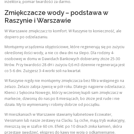
inżektora, pomiar twardości za darmo.
Zmiękczacze wody – podstawa w
Raszynie i Warszawie
W Warszawie zmiękczacz to komfort. W Raszynie to konieczność, ale
dopiero po odżelazianiu.
Montujemy urządzenia objętościowe, które regenerują się po zużyciu
określonej ilości wody, a nie co dwa dni na ślepo. Dla rodziny 4-
osobowej w domu w Dawidach Bankowych dobieramy złoże 25-30
litrów. Przy twardości 28 dH i zużyciu 0,6 m3 dziennie regeneracja jest
co 5-6 dni. Zużyjesz 3-4 worki soli na kwartał.
W Raszynie nigdy nie montujemy zmiękczacza bez filtra wstępnego na
żelazo. Żelazo zabija żywicę w pół roku. Dlatego najpierw odżelaziacz.
Klienci z Sękocina Nowego, którzy wcześniej kupili sam zmiękczacz w
markecie, dzwonią do nas po 8 miesiącach, bo złoże jest rude i nie
działa. My to wymieniamy i robimy dobrze od początku.
W mieszkaniach w Warszawie stawiamy kabinetowe Ecowater,
Viessmann lub nasze zestawy na Clacku. Są ciche, mają tryb wakacyjny,
mieszczą się w szafce 60 cm. Efekt: po 10 dniach znika kamień, skóra
przestaje swędzieć, ekspres do kawy nie woła o odkamienianie.