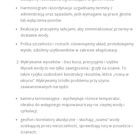
Harmonogram i koordynacja: uzgadniamy terminy z
administracją oraz sąsiadami, jeśli wymagane są prace głośne
lub wyłączenia pionów.
Realizacja: pracujemy sekcjami, aby zminimalizować przerwy w
dostawie wody.
Próba szczelności i rozruch: ciśnieniujemy układ, protokołujemy
wyniki, szkolimy użytkowników w zakresie eksploatacji.
Wykrywanie wycieków – bez kucia, precyzyjnie i szybko
Wyciek wody to nie tylko zawilgocenia i grzyb na ścianie. To
także ryzyko uszkodzeń konstrukcji i kosztów, które „rosną w
ukryciu”. Wykrywamy źródło problemu przy użyciu
zaawansowanych narzędzi:
kamera termowizyjna – wychwytuje różnice temperatur,
idealna do wstępnego mapowania trasy rur ciepłej wody i
cyrkulacji;
geofon i korelatory akustyczne – słuchają „szumu” wody
uciekającej przez nieszczelność, sprawdzają rury w posadzce i
ścianach;