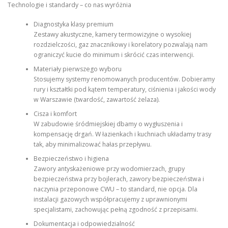
Technologie i standardy – co nas wyróżnia
Diagnostyka klasy premium
Zestawy akustyczne, kamery termowizyjne o wysokiej
rozdzielczości, gaz znacznikowy i korelatory pozwalają nam
ograniczyć kucie do minimum i skrócić czas interwencji.
Materiały pierwszego wyboru
Stosujemy systemy renomowanych producentów. Dobieramy
rury i kształtki pod kątem temperatury, ciśnienia i jakości wody
w Warszawie (twardość, zawartość żelaza).
Cisza i komfort
W zabudowie śródmiejskiej dbamy o wygłuszenia i
kompensację drgań. W łazienkach i kuchniach układamy trasy
tak, aby minimalizować hałas przepływu.
Bezpieczeństwo i higiena
Zawory antyskażeniowe przy wodomierzach, grupy
bezpieczeństwa przy bojlerach, zawory bezpieczeństwa i
naczynia przeponowe CWU – to standard, nie opcja. Dla
instalacji gazowych współpracujemy z uprawnionymi
specjalistami, zachowując pełną zgodność z przepisami.
Dokumentacja i odpowiedzialność