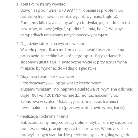
Kontakt i wstępny wywiad
Dzwonisz pod numer 570 933 114 i opisujesz problem lub
potrzebę (np. nowa łazienka, wyciek, wymiana bojlera).
Zadajemy kilka szybkich pytań: typ budynku, piętro, dostęp do
zaworów, objawy (wilgoć, spadki ciśnienia, hałas). W pilnych
przypadkach umawiamy natychmiastowy przyjazd.
Oględziny lub zdalna wycena wstępna
W wielu przypadkach możemy oszacować koszt zdalnie na
podstawie zdjęć/filmów i krótkiego opisu. Przy zadaniach
złożonych (instalacje, niewidoczne wycieki) przyjeżdżamy na
miejsce, by wykonać dokładną diagnostykę.
Diagnoza i warianty rozwiązań
Przedstawiamy 2–3 opcje wraz z kosztorysem i
plusami/minusami: np. naprawa punktowa vs. wymiana odcinka;
bojler 80 l vs. 120 l; PEX vs. miedź; montaż naścienny vs.
zabudowa w szafce. Ustalany jest termin, czas trwania i
ewentualne utrudnienia (przerwy w dostawie wody, kucie).
Realizacja i ochrona mienia
Zabezpieczamy miejsce pracy (folie, maty), chronimy sąsiednie
pomieszczenia, pracujemy czysto i sprawnie. W budynkach o
podwyższonym standardzie przykładamy szczególną wagę do