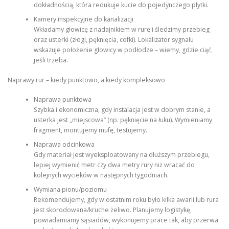
dokładnością, która redukuje kucie do pojedynczego płytki.
Kamery inspekcyjne do kanalizacji
Wkładamy głowicę z nadajnikiem w rurę i śledzimy przebieg
oraz usterki (złogi, pęknięcia, cofki). Lokalizator sygnału
wskazuje położenie głowicy w podłodze – wiemy, gdzie ciąć,
jeśli trzeba.
Naprawy rur – kiedy punktowo, a kiedy kompleksowo
Naprawa punktowa
Szybka i ekonomiczna, gdy instalacja jest w dobrym stanie, a
usterka jest „miejscowa” (np. pęknięcie na łuku). Wymieniamy
fragment, montujemy mufę, testujemy.
Naprawa odcinkowa
Gdy materiał jest wyeksploatowany na dłuższym przebiegu,
lepiej wymienić metr czy dwa metry rury niż wracać do
kolejnych wycieków w następnych tygodniach.
Wymiana pionu/poziomu
Rekomendujemy, gdy w ostatnim roku było kilka awarii lub rura
jest skorodowana/kruche żeliwo. Planujemy logistykę,
powiadamiamy sąsiadów, wykonujemy prace tak, aby przerwa