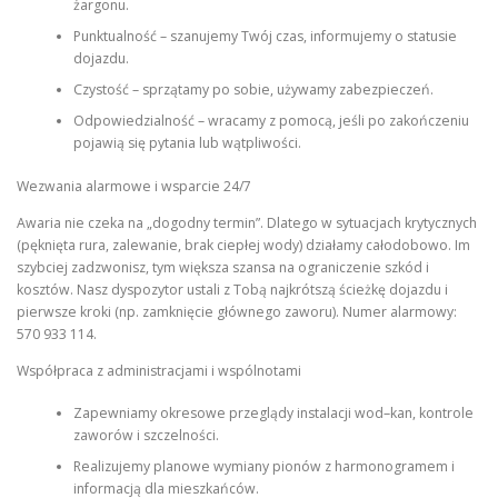
żargonu.
Punktualność – szanujemy Twój czas, informujemy o statusie
dojazdu.
Czystość – sprzątamy po sobie, używamy zabezpieczeń.
Odpowiedzialność – wracamy z pomocą, jeśli po zakończeniu
pojawią się pytania lub wątpliwości.
Wezwania alarmowe i wsparcie 24/7
Awaria nie czeka na „dogodny termin”. Dlatego w sytuacjach krytycznych
(pęknięta rura, zalewanie, brak ciepłej wody) działamy całodobowo. Im
szybciej zadzwonisz, tym większa szansa na ograniczenie szkód i
kosztów. Nasz dyspozytor ustali z Tobą najkrótszą ścieżkę dojazdu i
pierwsze kroki (np. zamknięcie głównego zaworu). Numer alarmowy:
570 933 114.
Współpraca z administracjami i wspólnotami
Zapewniamy okresowe przeglądy instalacji wod–kan, kontrole
zaworów i szczelności.
Realizujemy planowe wymiany pionów z harmonogramem i
informacją dla mieszkańców.