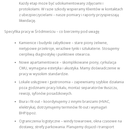
Każdy etap może być udokumentowany zdjęciami i
protokołami. W razie szkody wspieramy Klientów w kontaktach
z ubezpieczycielami – nasze pomiary i raporty przyspieszają
likwidację.
Specyfika pracy w Śródmieściu – co bierzemy pod uwagę
Kamienice i budynki zabytkowe – stare piony żeliwne,
nietypowe przekroje, wrażliwe tynki i sztukaterie. Stosujemy
cierpliwą diagnostykę i punktowe otwarcia.
Nowe apartamentowce – skomplikowane piony, cyrkulacja
CWU, wymagana estetyka i akustyka. Mamy doświadczenie w
pracy w wysokim standardzie.
Lokale usługowe i gastronomia – zapewniamy szybkie działania
poza godzinami pracy lokalu, montaż separatorów tłuszczu,
rewizji, syfonów posadzkowych.
Biura i fit-out – koordynujemy z innymi branżami (HVAC,
elektryka), dotrzymujemy terminów fit-out i wymagań
BHP/ppoż.
Ograniczenia logistyczne – windy towarowe, okna czasowe na
dostawy, strefy parkowania. Planujemy dojazd i transport