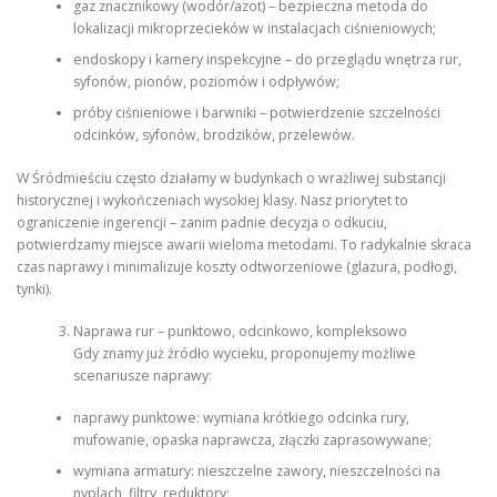
gaz znacznikowy (wodór/azot) – bezpieczna metoda do
lokalizacji mikroprzecieków w instalacjach ciśnieniowych;
endoskopy i kamery inspekcyjne – do przeglądu wnętrza rur,
syfonów, pionów, poziomów i odpływów;
próby ciśnieniowe i barwniki – potwierdzenie szczelności
odcinków, syfonów, brodzików, przelewów.
W Śródmieściu często działamy w budynkach o wrażliwej substancji
historycznej i wykończeniach wysokiej klasy. Nasz priorytet to
ograniczenie ingerencji – zanim padnie decyzja o odkuciu,
potwierdzamy miejsce awarii wieloma metodami. To radykalnie skraca
czas naprawy i minimalizuje koszty odtworzeniowe (glazura, podłogi,
tynki).
Naprawa rur – punktowo, odcinkowo, kompleksowo
Gdy znamy już źródło wycieku, proponujemy możliwe
scenariusze naprawy:
naprawy punktowe: wymiana krótkiego odcinka rury,
mufowanie, opaska naprawcza, złączki zaprasowywane;
wymiana armatury: nieszczelne zawory, nieszczelności na
nyplach, filtry, reduktory;