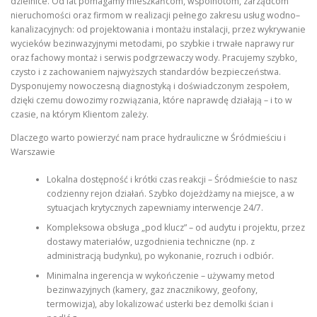
dzielnice. Od lat pomagamy mieszkańcom, wspólnotom, zarządcom
nieruchomości oraz firmom w realizacji pełnego zakresu usług wodno–
kanalizacyjnych: od projektowania i montażu instalacji, przez wykrywanie
wycieków bezinwazyjnymi metodami, po szybkie i trwałe naprawy rur
oraz fachowy montaż i serwis podgrzewaczy wody. Pracujemy szybko,
czysto i z zachowaniem najwyższych standardów bezpieczeństwa.
Dysponujemy nowoczesną diagnostyką i doświadczonym zespołem,
dzięki czemu dowozimy rozwiązania, które naprawdę działają – i to w
czasie, na którym Klientom zależy.
Dlaczego warto powierzyć nam prace hydrauliczne w Śródmieściu i
Warszawie
Lokalna dostępność i krótki czas reakcji – Śródmieście to nasz
codzienny rejon działań. Szybko dojeżdżamy na miejsce, a w
sytuacjach krytycznych zapewniamy interwencje 24/7.
Kompleksowa obsługa „pod klucz” – od audytu i projektu, przez
dostawy materiałów, uzgodnienia techniczne (np. z
administracją budynku), po wykonanie, rozruch i odbiór.
Minimalna ingerencja w wykończenie – używamy metod
bezinwazyjnych (kamery, gaz znacznikowy, geofony,
termowizja), aby lokalizować usterki bez demolki ścian i