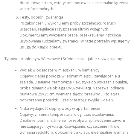
detali: równe trasy, estetyczne mocowania, minimalne łączenia
w strefach mokrych.
Testy, odbiór i gwarancja
Po zakończeniu wykonujemy próby szczelności, rozruch
urządzeń, regulacje i czyszczenie filtrów wstępnych.
Dokumentujemy wykonane prace, przekazujemy instrukcje
użytkowania i udzielamy gwarancji. W razie potrzeby wpisujemy
usługę do książki obiektu.
Typowe problemy w Warszawie i Śródmieściu – jak je rozwiązujemy
Wyciek w posadzce w mieszkaniu w kamienicy
Objawy: ciepła podłoga w jednym miejscu, zawilgocenie u
sąsiada. Działanie: termowizja + akustyka do wskazania punktu,
próba ciśnieniowa obiegu CWU/cyrkulacji. Naprawa: odkucie
punktowe 25×25 cm, wymiana złączki/przewodu, izolacja i
odtworzenie posadzki. Czas przestoju: zwykle 1 dzień.
Niska wydajność ciepłej wody w apartamencie
Objawy: zmienna temperatura, długi czas oczekiwania.
Działanie: pomiar ciśnienia i przepływu, sprawdzenie zaworu
mieszającego i cyrkulacji. Rozwiązanie: czyszczenie filtrów,
wymiana reduktora, dołożenie cyrkulacji, ewentualnie wymiana