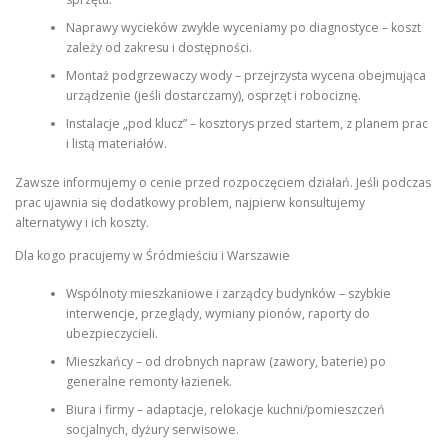
Naprawy wycieków zwykle wyceniamy po diagnostyce – koszt
zależy od zakresu i dostępności.
Montaż podgrzewaczy wody – przejrzysta wycena obejmująca
urządzenie (jeśli dostarczamy), osprzęt i robociznę.
Instalacje „pod klucz” – kosztorys przed startem, z planem prac
i listą materiałów.
Zawsze informujemy o cenie przed rozpoczęciem działań. Jeśli podczas
prac ujawnia się dodatkowy problem, najpierw konsultujemy
alternatywy i ich koszty.
Dla kogo pracujemy w Śródmieściu i Warszawie
Wspólnoty mieszkaniowe i zarządcy budynków – szybkie
interwencje, przeglądy, wymiany pionów, raporty do
ubezpieczycieli.
Mieszkańcy – od drobnych napraw (zawory, baterie) po
generalne remonty łazienek.
Biura i firmy – adaptacje, relokacje kuchni/pomieszczeń
socjalnych, dyżury serwisowe.