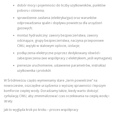
dobór mocy i pojemności do liczby użytkowników, punktów
poboru i ciśnienia;
sprawdzenie zasilania (elektryka/gaz) oraz warunków
odprowadzania spalin i dopływu powietrza dla urządzeń
gazowych;
montaż hydrauliczny: zawory bezpieczeństwa, zawory
odcinające, grupy bezpieczeństwa, naczynia przeponowe
CWU, wężyki w stalowym oplocie, izolacje;
podłączenia elektryczne poprzez dedykowany obwód i
zabezpieczenia (we współpracy z elektrykiem, jeśli wymagane);
pierwsze uruchomienie, ustawienie parametrów, instruktaż
użytkownika i protokół.
W Śródmieściu często wymieniamy stare „term powietrzne” na
nowoczesne, oszczędne urządzenia o wyższej sprawności i lepszym
komforcie ciepłej wody. Doradzamy także, kiedy warto dołożyć
cyrkulację CWU, aby zminimalizować czas oczekiwania na ciepłą wodę i
straty.
Jak to wygląda krok po kroku – proces współpracy