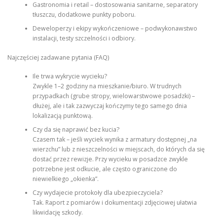
Gastronomia i retail – dostosowania sanitarne, separatory
tłuszczu, dodatkowe punkty poboru.
Deweloperzy i ekipy wykończeniowe – podwykonawstwo
instalacji, testy szczelności i odbiory.
Najczęściej zadawane pytania (FAQ)
Ile trwa wykrycie wycieku?
Zwykle 1–2 godziny na mieszkanie/biuro. W trudnych
przypadkach (grube stropy, wielowarstwowe posadzki) –
dłużej, ale i tak zazwyczaj kończymy tego samego dnia
lokalizacją punktową.
Czy da się naprawić bez kucia?
Czasem tak – jeśli wyciek wynika z armatury dostępnej „na
wierzchu” lub z nieszczelności w miejscach, do których da się
dostać przez rewizje. Przy wycieku w posadzce zwykle
potrzebne jest odkucie, ale często ograniczone do
niewielkiego „okienka”.
Czy wydajecie protokoły dla ubezpieczyciela?
Tak. Raport z pomiarów i dokumentacji zdjęciowej ułatwia
likwidację szkody.