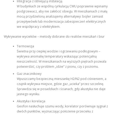
Integracja z istniejącą instalacją
W budynkach ze wspólną cyrkulacją CWU poprawnie wpinamy
podgrzewacz, aby nie zakłócić obiegu. W mieszkaniach z małą
mocą przydzieloną analizujemy alternatywy: bojler zamiast
przepływówki lub modernizacja zabezpieczeń elektrycznych
we współpracy z elektrykiem.
Wykrywanie wycieków – metody dobrane do realiów mieszkań i biur
Termowizja
Świetna przy ciepłej wodzie i ogrzewaniu podłogowym –
wykrywa anomalię temperatury wskazując potencjalną
nieszczelność. W mieszkaniach na wyższych piętrach pozwala
potwierdzić, czy problem „idzie” z pionu, czy z poziomu.
Gaz znacznikowy
Wpuszczamy bezpieczną mieszankę H2/N2 pod ciśnieniem, a
czujnik wykrywa miejsce, gdzie gaz „ucieka” przez szczelinę.
Sprawdza się w posadzkach i ścianach, gdy akustyka nie daje
jasnego wyniku.
Akustyka i korelacja
Geofon nasłuchuje szumu wody, korelator porównuje sygnał z
dwóch punktów, wyznaczając położenie przecieku z