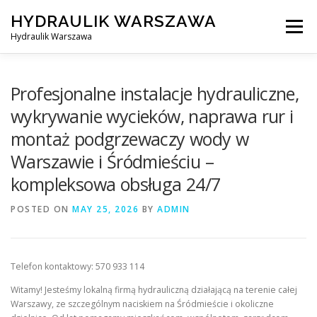
Skip
HYDRAULIK WARSZAWA
to
Menu
content
Hydraulik Warszawa
HYDRAULIK WARSZAWA – WYMIANA SPŁUCZKI ITP..
Profesjonalne instalacje hydrauliczne,
wykrywanie wycieków, naprawa rur i
montaż podgrzewaczy wody w
OBSŁUGIWANE LOKALIZACJE – WARSZAWA I OKOLICE
Warszawie i Śródmieściu –
kompleksowa obsługa 24/7
KONTAKT
POSTED ON
MAY 25, 2026
BY
ADMIN
Telefon kontaktowy: 570 933 114
Witamy! Jesteśmy lokalną firmą hydrauliczną działającą na terenie całej
Warszawy, ze szczególnym naciskiem na Śródmieście i okoliczne