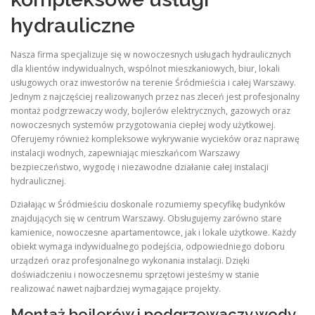
hydrauliczne
Nasza firma specjalizuje się w nowoczesnych usługach hydraulicznych
dla klientów indywidualnych, wspólnot mieszkaniowych, biur, lokali
usługowych oraz inwestorów na terenie Śródmieścia i całej Warszawy.
Jednym z najczęściej realizowanych przez nas zleceń jest profesjonalny
montaż podgrzewaczy wody, bojlerów elektrycznych, gazowych oraz
nowoczesnych systemów przygotowania ciepłej wody użytkowej.
Oferujemy również kompleksowe wykrywanie wycieków oraz naprawę
instalacji wodnych, zapewniając mieszkańcom Warszawy
bezpieczeństwo, wygodę i niezawodne działanie całej instalacji
hydraulicznej.
Działając w Śródmieściu doskonale rozumiemy specyfikę budynków
znajdujących się w centrum Warszawy. Obsługujemy zarówno stare
kamienice, nowoczesne apartamentowce, jak i lokale użytkowe. Każdy
obiekt wymaga indywidualnego podejścia, odpowiedniego doboru
urządzeń oraz profesjonalnego wykonania instalacji. Dzięki
doświadczeniu i nowoczesnemu sprzętowi jesteśmy w stanie
realizować nawet najbardziej wymagające projekty.
Montaż bojlerów i podgrzewaczy wody