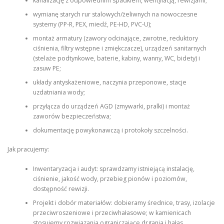
kanalizację z odpowiednim spadkiem, wentylacją, rewizjami;
wymianę starych rur stalowych/żeliwnych na nowoczesne
systemy (PP-R, PEX, miedź, PE-HD, PVC-U);
montaż armatury (zawory odcinające, zwrotne, reduktory
ciśnienia, filtry wstępne i zmiękczacze), urządzeń sanitarnych
(stelaże podtynkowe, baterie, kabiny, wanny, WC, bidety) i
zasuw PE;
układy antyskażeniowe, naczynia przeponowe, stacje
uzdatniania wody;
przyłącza do urządzeń AGD (zmywarki, pralki) i montaż
zaworów bezpieczeństwa;
dokumentację powykonawczą i protokoły szczelności.
Jak pracujemy:
Inwentaryzacja i audyt: sprawdzamy istniejącą instalację,
ciśnienie, jakość wody, przebieg pionów i poziomów,
dostępność rewizji.
Projekt i dobór materiałów: dobieramy średnice, trasy, izolacje
przeciwroszeniowe i przeciwhałasowe; w kamienicach
stosujemy rozwiazania ograniczające drgania i hałas.