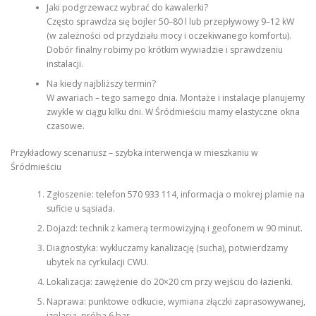
Jaki podgrzewacz wybrać do kawalerki?
Często sprawdza się bojler 50–80 l lub przepływowy 9–12 kW
(w zależności od przydziału mocy i oczekiwanego komfortu).
Dobór finalny robimy po krótkim wywiadzie i sprawdzeniu
instalacji.
Na kiedy najbliższy termin?
W awariach – tego samego dnia. Montaże i instalacje planujemy
zwykle w ciągu kilku dni. W Śródmieściu mamy elastyczne okna
czasowe.
Przykładowy scenariusz – szybka interwencja w mieszkaniu w
Śródmieściu
Zgłoszenie: telefon 570 933 114, informacja o mokrej plamie na
suficie u sąsiada.
Dojazd: technik z kamerą termowizyjną i geofonem w 90 minut.
Diagnostyka: wykluczamy kanalizację (sucha), potwierdzamy
ubytek na cyrkulacji CWU.
Lokalizacja: zawężenie do 20×20 cm przy wejściu do łazienki.
Naprawa: punktowe odkucie, wymiana złączki zaprasowywanej,
izolacja, próba 6 bar.