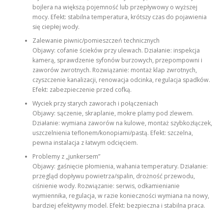
bojlera na większą pojemność lub przepływowy o wyższej
mocy. Efekt: stabilna temperatura, krótszy czas do pojawienia
się ciepłej wody.
Zalewanie piwnic/pomieszczeń technicznych
Objawy: cofanie ścieków przy ulewach. Działanie: inspekcja
kamerą, sprawdzenie syfonów burzowych, przepompowni i
zaworów zwrotnych. Rozwiązanie: montaż klap zwrotnych,
czyszczenie kanalizacji, renowacja odcinka, regulacja spadków.
Efekt: zabezpieczenie przed cofką.
Wyciek przy starych zaworach i połączeniach
Objawy: sączenie, skraplanie, mokre plamy pod zlewem.
Działanie: wymiana zaworów na kulowe, montaż szybkozłączek,
uszczelnienia teflonem/konopiami/pastą. Efekt: szczelna,
pewna instalacja z łatwym odcięciem.
Problemy z „junkersem”
Objawy: gaśnięcie płomienia, wahania temperatury. Działanie:
przegląd dopływu powietrza/spalin, drożność przewodu,
ciśnienie wody. Rozwiązanie: serwis, odkamienianie
wymiennika, regulacja, w razie konieczności wymiana na nowy,
bardziej efektywny model. Efekt: bezpieczna i stabilna praca.