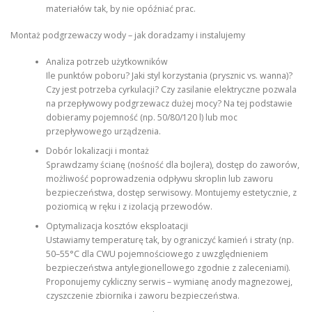
materiałów tak, by nie opóźniać prac.
Montaż podgrzewaczy wody – jak doradzamy i instalujemy
Analiza potrzeb użytkowników
Ile punktów poboru? Jaki styl korzystania (prysznic vs. wanna)?
Czy jest potrzeba cyrkulacji? Czy zasilanie elektryczne pozwala
na przepływowy podgrzewacz dużej mocy? Na tej podstawie
dobieramy pojemność (np. 50/80/120 l) lub moc
przepływowego urządzenia.
Dobór lokalizacji i montaż
Sprawdzamy ścianę (nośność dla bojlera), dostęp do zaworów,
możliwość poprowadzenia odpływu skroplin lub zaworu
bezpieczeństwa, dostęp serwisowy. Montujemy estetycznie, z
poziomicą w ręku i z izolacją przewodów.
Optymalizacja kosztów eksploatacji
Ustawiamy temperaturę tak, by ograniczyć kamień i straty (np.
50–55°C dla CWU pojemnościowego z uwzględnieniem
bezpieczeństwa antylegionellowego zgodnie z zaleceniami).
Proponujemy cykliczny serwis – wymianę anody magnezowej,
czyszczenie zbiornika i zaworu bezpieczeństwa.