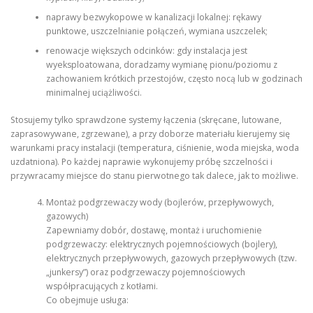
naprawy bezwykopowe w kanalizacji lokalnej: rękawy
punktowe, uszczelnianie połączeń, wymiana uszczelek;
renowacje większych odcinków: gdy instalacja jest
wyeksploatowana, doradzamy wymianę pionu/poziomu z
zachowaniem krótkich przestojów, często nocą lub w godzinach
minimalnej uciążliwości.
Stosujemy tylko sprawdzone systemy łączenia (skręcane, lutowane,
zaprasowywane, zgrzewane), a przy doborze materiału kierujemy się
warunkami pracy instalacji (temperatura, ciśnienie, woda miejska, woda
uzdatniona). Po każdej naprawie wykonujemy próbę szczelności i
przywracamy miejsce do stanu pierwotnego tak dalece, jak to możliwe.
Montaż podgrzewaczy wody (bojlerów, przepływowych,
gazowych)
Zapewniamy dobór, dostawę, montaż i uruchomienie
podgrzewaczy: elektrycznych pojemnościowych (bojlery),
elektrycznych przepływowych, gazowych przepływowych (tzw.
„junkersy”) oraz podgrzewaczy pojemnościowych
współpracujących z kotłami.
Co obejmuje usługa: