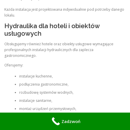
Każda instalacja jest projektowana indywidualnie pod potrzeby danego
lokalu.
Hydraulika dla hoteli i obiektów
usługowych
Obsługujemy również hotele oraz obiekty usługowe wymagające
profesjonalnych instalacji hydraulicznych dla zaplecza
gastronomicznego.
Oferujemy:
instalacje kuchenne,
podłączenia gastronomiczne,
rozbudowę systemów wodnych,
instalacje sanitarne,
montaż urządzeń przemysłowych,
modernizacje instalacji.
Zadzwoń
Realizujemy zarówno małe inwestycje, jak i duże projekty komercyjne.