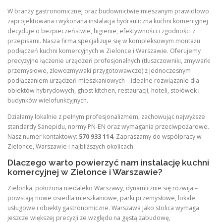
W branży gastronomicznej oraz budownictwie mieszanym prawidłowo
zaprojektowana i wykonana instalacja hydrauliczna kuchni komercyjnej
decyduje o bezpieczeństwie, higienie, efektywności i zgodności z
przepisami. Nasza firma specjalizuje się w kompleksowym montażu
podłączeń kuchni komercyjnych w Zielonce i Warszawie. Oferujemy
precyzyjne łączenie urządzeń profesjonalnych (tłuszczowniki, zmywarki
przemysłowe, zlewozmywaki przygotowawcze) z jednoczesnym
podłączaniem urządzeń mieszkaniowych – idealne rozwiązanie dla
obiektów hybrydowych, ghost kitchen, restauracji, hoteli, stołówek i
budynków wielofunkcyjnych.
Działamy lokalnie z pełnym profesjonalizmem, zachowując najwyższe
standardy Sanepidu, normy PN-EN oraz wymagania przeciwpożarowe.
Nasz numer kontaktowy:
570 933 114
. Zapraszamy do współpracy w
Zielonce, Warszawie i najbliższych okolicach.
Dlaczego warto powierzyć nam instalację kuchni
komercyjnej w Zielonce i Warszawie?
Zielonka, położona niedaleko Warszawy, dynamicznie się rozwija –
powstają nowe osiedla mieszkaniowe, parki przemysłowe, lokale
usługowe i obiekty gastronomiczne. Warszawa jako stolica wymaga
jeszcze większej precyzji ze względu na gęstą zabudowę,