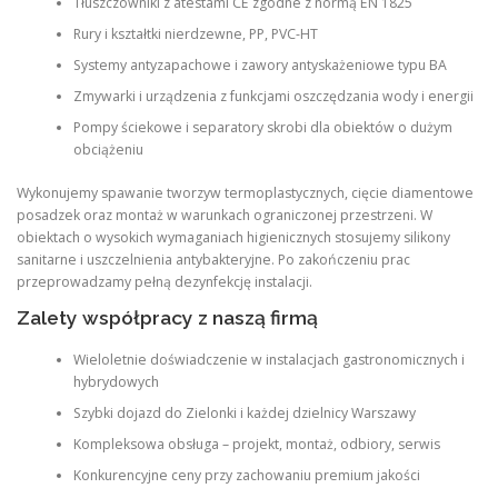
Tłuszczowniki z atestami CE zgodne z normą EN 1825
Rury i kształtki nierdzewne, PP, PVC-HT
Systemy antyzapachowe i zawory antyskażeniowe typu BA
Zmywarki i urządzenia z funkcjami oszczędzania wody i energii
Pompy ściekowe i separatory skrobi dla obiektów o dużym
obciążeniu
Wykonujemy spawanie tworzyw termoplastycznych, cięcie diamentowe
posadzek oraz montaż w warunkach ograniczonej przestrzeni. W
obiektach o wysokich wymaganiach higienicznych stosujemy silikony
sanitarne i uszczelnienia antybakteryjne. Po zakończeniu prac
przeprowadzamy pełną dezynfekcję instalacji.
Zalety współpracy z naszą firmą
Wieloletnie doświadczenie w instalacjach gastronomicznych i
hybrydowych
Szybki dojazd do Zielonki i każdej dzielnicy Warszawy
Kompleksowa obsługa – projekt, montaż, odbiory, serwis
Konkurencyjne ceny przy zachowaniu premium jakości