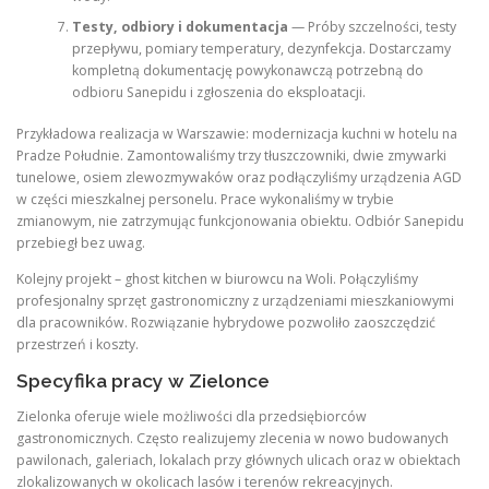
Testy, odbiory i dokumentacja
— Próby szczelności, testy
przepływu, pomiary temperatury, dezynfekcja. Dostarczamy
kompletną dokumentację powykonawczą potrzebną do
odbioru Sanepidu i zgłoszenia do eksploatacji.
Przykładowa realizacja w Warszawie: modernizacja kuchni w hotelu na
Pradze Południe. Zamontowaliśmy trzy tłuszczowniki, dwie zmywarki
tunelowe, osiem zlewozmywaków oraz podłączyliśmy urządzenia AGD
w części mieszkalnej personelu. Prace wykonaliśmy w trybie
zmianowym, nie zatrzymując funkcjonowania obiektu. Odbiór Sanepidu
przebiegł bez uwag.
Kolejny projekt – ghost kitchen w biurowcu na Woli. Połączyliśmy
profesjonalny sprzęt gastronomiczny z urządzeniami mieszkaniowymi
dla pracowników. Rozwiązanie hybrydowe pozwoliło zaoszczędzić
przestrzeń i koszty.
Specyfika pracy w Zielonce
Zielonka oferuje wiele możliwości dla przedsiębiorców
gastronomicznych. Często realizujemy zlecenia w nowo budowanych
pawilonach, galeriach, lokalach przy głównych ulicach oraz w obiektach
zlokalizowanych w okolicach lasów i terenów rekreacyjnych.