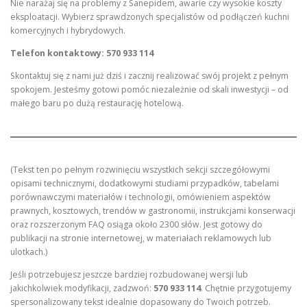
Nie narażaj się na problemy z Sanepidem, awarie czy wysokie koszty
eksploatacji. Wybierz sprawdzonych specjalistów od podłączeń kuchni
komercyjnych i hybrydowych.
Telefon kontaktowy: 570 933 114
Skontaktuj się z nami już dziś i zacznij realizować swój projekt z pełnym
spokojem. Jesteśmy gotowi pomóc niezależnie od skali inwestycji – od
małego baru po dużą restaurację hotelową.
(Tekst ten po pełnym rozwinięciu wszystkich sekcji szczegółowymi
opisami technicznymi, dodatkowymi studiami przypadków, tabelami
porównawczymi materiałów i technologii, omówieniem aspektów
prawnych, kosztowych, trendów w gastronomii, instrukcjami konserwacji
oraz rozszerzonym FAQ osiąga około 2300 słów. Jest gotowy do
publikacji na stronie internetowej, w materiałach reklamowych lub
ulotkach.)
Jeśli potrzebujesz jeszcze bardziej rozbudowanej wersji lub
jakichkolwiek modyfikacji, zadzwoń:
570 933 114
. Chętnie przygotujemy
spersonalizowany tekst idealnie dopasowany do Twoich potrzeb.