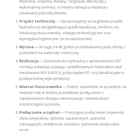
Mokotów, Ursynów, Bielany, Targówek, Włochy itp.),
wykonujemy pomiary, oceniamy istniejącą instalację i
omawiamy potrzeby klienta.
Projekt techniczny
— Opracowujemy szczegółowy projekt
hydrauliczny uwzględniający spadki kanalizacji, średnice rur,
lokalizację tłuszczownika, odstępy technologiczne oraz
wymagania higieniczne i przeciwpożarowe.
Wycena
— W ciągu 24-48 godzin przedstawiamy jasną ofertę z
podziałem na materiały i robociznę.
Realizacja
— Doświadczeni hydraulicy z uprawnieniami SEP
montują instalację używając certyfikowanych materiałów (stal
nierdzewna AISI 304/316, polipropylen PP, rury kanalizacyjne o
podwyższonej wytrzymałości).
Montaż tłuszczownika
— Dobór, ustawienie (w posadzce, na
zewnątrz lub w studni), prawidłowe podłączenie z
zapewnieniem dostępu serwisowego i ewentualnym
monitoringiem poziomu.
Podłączanie urządzeń
— Precyzyjne podłączenie zmywarek,
zlewozmywaków, syfonów zapachowych, zaworów
odcinających, reduktorów ciśnienia i systemów zmiękczania
wody.