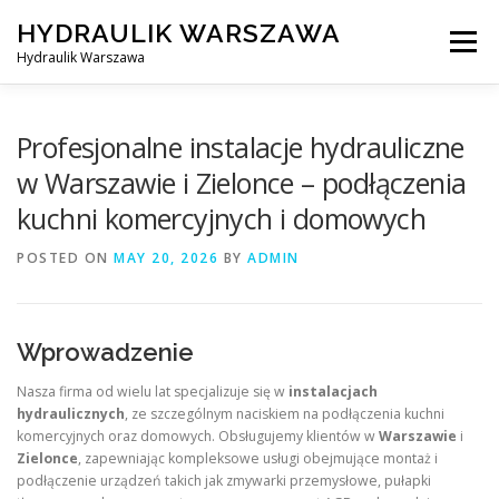
Skip
HYDRAULIK WARSZAWA
to
Menu
content
Hydraulik Warszawa
HYDRAULIK WARSZAWA – WYMIANA SPŁUCZKI ITP..
Profesjonalne instalacje hydrauliczne
w Warszawie i Zielonce – podłączenia
kuchni komercyjnych i domowych
OBSŁUGIWANE LOKALIZACJE – WARSZAWA I OKOLICE
POSTED ON
MAY 20, 2026
BY
ADMIN
KONTAKT
Wprowadzenie
Nasza firma od wielu lat specjalizuje się w
instalacjach
hydraulicznych
, ze szczególnym naciskiem na podłączenia kuchni
komercyjnych oraz domowych. Obsługujemy klientów w
Warszawie
i
Zielonce
, zapewniając kompleksowe usługi obejmujące montaż i
podłączenie urządzeń takich jak zmywarki przemysłowe, pułapki