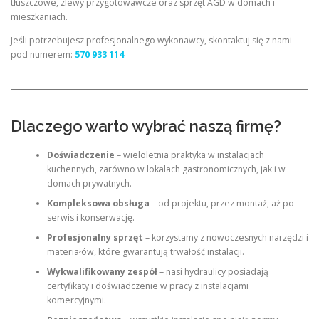
tłuszczowe, zlewy przygotowawcze oraz sprzęt AGD w domach i
mieszkaniach.
Jeśli potrzebujesz profesjonalnego wykonawcy, skontaktuj się z nami
pod numerem:
570 933 114
.
Dlaczego warto wybrać naszą firmę?
Doświadczenie
– wieloletnia praktyka w instalacjach
kuchennych, zarówno w lokalach gastronomicznych, jak i w
domach prywatnych.
Kompleksowa obsługa
– od projektu, przez montaż, aż po
serwis i konserwację.
Profesjonalny sprzęt
– korzystamy z nowoczesnych narzędzi i
materiałów, które gwarantują trwałość instalacji.
Wykwalifikowany zespół
– nasi hydraulicy posiadają
certyfikaty i doświadczenie w pracy z instalacjami
komercyjnymi.