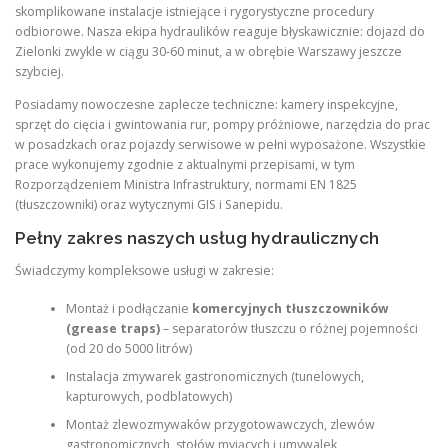
skomplikowane instalacje istniejące i rygorystyczne procedury
odbiorowe. Nasza ekipa hydraulików reaguje błyskawicznie: dojazd do
Zielonki zwykle w ciągu 30-60 minut, a w obrębie Warszawy jeszcze
szybciej.
Posiadamy nowoczesne zaplecze techniczne: kamery inspekcyjne,
sprzęt do cięcia i gwintowania rur, pompy próżniowe, narzędzia do prac
w posadzkach oraz pojazdy serwisowe w pełni wyposażone. Wszystkie
prace wykonujemy zgodnie z aktualnymi przepisami, w tym
Rozporządzeniem Ministra Infrastruktury, normami EN 1825
(tłuszczowniki) oraz wytycznymi GIS i Sanepidu.
Pełny zakres naszych usług hydraulicznych
Świadczymy kompleksowe usługi w zakresie:
Montaż i podłączanie
komercyjnych tłuszczowników
(grease traps)
– separatorów tłuszczu o różnej pojemności
(od 20 do 5000 litrów)
Instalacja zmywarek gastronomicznych (tunelowych,
kapturowych, podblatowych)
Montaż zlewozmywaków przygotowawczych, zlewów
gastronomicznych, stołów myjących i umywalek