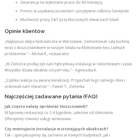
Gwarancja na wykonane prace do 60 miesięcy
Pomoc w uzyskaniu pozwoleń i pozytywne odbiory Sanepidu
Możliwość pracy 24/7 przy kluczowych otwarciach lokali
Opinie klientów
„Najlepsza ekipa hydrauliczna w Warszawie. Zamontowali całą kuchnię
wraz z tłuszczownikiem w naszym lokalu na Mokotowie bez żadnych
problemów.” – Michał R., restaurator
„W Zielonce podłączyli nam hybrydową instalację w rekordowym czasie.
Wszystko działa idealnie od pół roku.” – Agnieszka K.
„Szybka reakcja na awarię kanalizacji. Przyjechali tego samego dnia i
uratowali nam otwarcie.” – Paweł T., Zielonka
Najczęściej zadawane pytania (FAQ)
Jak często należy opróżniać tłuszczownik?
W typowej restauracji co 2-4 tygodnie, zależnie od obłożenia.
Oferujemy również usługi serwisowe.
Czy montujecie instalacje w istniejących obiektach?
Tak – specjalizujemy się zarówno w nowych budynkach, jak i