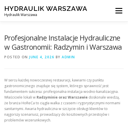
Skip
HYDRAULIK WARSZAWA
to
Menu
content
Hydraulik Warszawa
HYDRAULIK WARSZAWA – WYMIANA SPŁUCZKI ITP..
Profesjonalne Instalacje Hydrauliczne
w Gastronomii: Radzymin i Warszawa
OBSŁUGIWANE LOKALIZACJE – WARSZAWA I OKOLICE
POSTED ON
JUNE 4, 2026
BY
ADMIN
KONTAKT
W sercu każdej nowoczesnej restauracji, kawiarni czy punktu
gastronomicznego znajduje się system, którego sprawność jest
fundamentem sukcesu: profesjonalna instalacja wodno-kanalizacyjna.
Właściciele lokali w
Radzyminie oraz Warszawie
doskonale wiedzą,
że branża HoReCa to ciągła walka z czasem i rygorystycznymi normami
sanitarnymi. Awaria hydrauliczna w szczycie obsługi klientów to
najgorszy scenariusz, prowadzący do kosztownych przestojów i
problemów wizerunkowych.