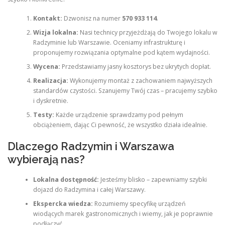
Kontakt:
Dzwonisz na numer
570 933 114
.
Wizja lokalna:
Nasi technicy przyjeżdżają do Twojego lokalu w
Radzyminie lub Warszawie. Oceniamy infrastrukturę i
proponujemy rozwiązania optymalne pod kątem wydajności.
Wycena:
Przedstawiamy jasny kosztorys bez ukrytych dopłat.
Realizacja:
Wykonujemy montaż z zachowaniem najwyższych
standardów czystości. Szanujemy Twój czas – pracujemy szybko
i dyskretnie.
Testy:
Każde urządzenie sprawdzamy pod pełnym
obciążeniem, dając Ci pewność, że wszystko działa idealnie.
Dlaczego Radzymin i Warszawa
wybierają nas?
Lokalna dostępność:
Jesteśmy blisko – zapewniamy szybki
dojazd do Radzymina i całej Warszawy.
Ekspercka wiedza:
Rozumiemy specyfikę urządzeń
wiodących marek gastronomicznych i wiemy, jak je poprawnie
podłączyć.