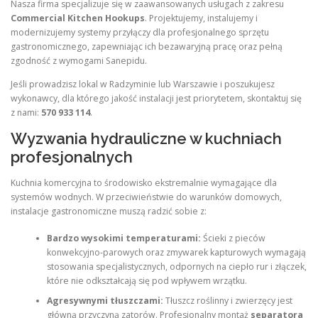
Nasza firma specjalizuje się w zaawansowanych usługach z zakresu
Commercial Kitchen Hookups
. Projektujemy, instalujemy i
modernizujemy systemy przyłączy dla profesjonalnego sprzętu
gastronomicznego, zapewniając ich bezawaryjną pracę oraz pełną
zgodność z wymogami Sanepidu.
Jeśli prowadzisz lokal w Radzyminie lub Warszawie i poszukujesz
wykonawcy, dla którego jakość instalacji jest priorytetem, skontaktuj się
z nami:
570 933 114
.
Wyzwania hydrauliczne w kuchniach
profesjonalnych
Kuchnia komercyjna to środowisko ekstremalnie wymagające dla
systemów wodnych. W przeciwieństwie do warunków domowych,
instalacje gastronomiczne muszą radzić sobie z:
Bardzo wysokimi temperaturami:
Ścieki z pieców
konwekcyjno-parowych oraz zmywarek kapturowych wymagają
stosowania specjalistycznych, odpornych na ciepło rur i złączek,
które nie odkształcają się pod wpływem wrzątku.
Agresywnymi tłuszczami:
Tłuszcz roślinny i zwierzęcy jest
główną przyczyną zatorów. Profesjonalny montaż
separatora