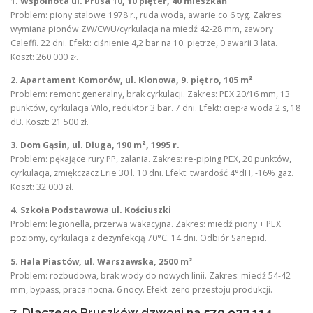
1. Wspólnota ul. Prusa 10, 10 pięter, 40 mieszkań
Problem: piony stalowe 1978 r., ruda woda, awarie co 6 tyg. Zakres:
wymiana pionów ZW/CWU/cyrkulacja na miedź 42-28 mm, zawory
Caleffi. 22 dni. Efekt: ciśnienie 4,2 bar na 10. piętrze, 0 awarii 3 lata.
Koszt: 260 000 zł.
2. Apartament Komorów, ul. Klonowa, 9. piętro, 105 m²
Problem: remont generalny, brak cyrkulacji. Zakres: PEX 20/16 mm, 13
punktów, cyrkulacja Wilo, reduktor 3 bar. 7 dni. Efekt: ciepła woda 2 s, 18
dB. Koszt: 21 500 zł.
3. Dom Gąsin, ul. Długa, 190 m², 1995 r.
Problem: pękające rury PP, zalania. Zakres: re-piping PEX, 20 punktów,
cyrkulacja, zmiękczacz Erie 30 l. 10 dni. Efekt: twardość 4°dH, -16% gaz.
Koszt: 32 000 zł.
4. Szkoła Podstawowa ul. Kościuszki
Problem: legionella, przerwa wakacyjna. Zakres: miedź piony + PEX
poziomy, cyrkulacja z dezynfekcją 70°C. 14 dni. Odbiór Sanepid.
5. Hala Piastów, ul. Warszawska, 2500 m²
Problem: rozbudowa, brak wody do nowych linii. Zakres: miedź 54-42
mm, bypass, praca nocna. 6 nocy. Efekt: zero przestoju produkcji.
7. Dlaczego Pruszków dzwoni na
570 933 114