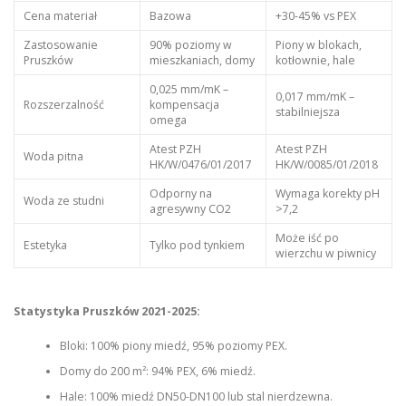
Cena materiał
Bazowa
+30-45% vs PEX
Zastosowanie
90% poziomy w
Piony w blokach,
Pruszków
mieszkaniach, domy
kotłownie, hale
0,025 mm/mK –
0,017 mm/mK –
Rozszerzalność
kompensacja
stabilniejsza
omega
Atest PZH
Atest PZH
Woda pitna
HK/W/0476/01/2017
HK/W/0085/01/2018
Odporny na
Wymaga korekty pH
Woda ze studni
agresywny CO2
>7,2
Może iść po
Estetyka
Tylko pod tynkiem
wierzchu w piwnicy
Statystyka Pruszków 2021-2025:
Bloki: 100% piony miedź, 95% poziomy PEX.
Domy do 200 m²: 94% PEX, 6% miedź.
Hale: 100% miedź DN50-DN100 lub stal nierdzewna.