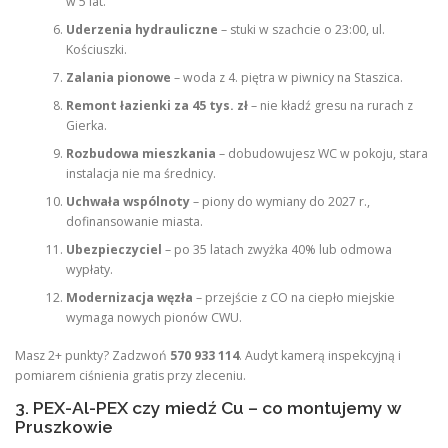
w 5 lat.
Uderzenia hydrauliczne
– stuki w szachcie o 23:00, ul.
Kościuszki.
Zalania pionowe
– woda z 4. piętra w piwnicy na Staszica.
Remont łazienki za 45 tys. zł
– nie kładź gresu na rurach z
Gierka.
Rozbudowa mieszkania
– dobudowujesz WC w pokoju, stara
instalacja nie ma średnicy.
Uchwała wspólnoty
– piony do wymiany do 2027 r.,
dofinansowanie miasta.
Ubezpieczyciel
– po 35 latach zwyżka 40% lub odmowa
wypłaty.
Modernizacja węzła
– przejście z CO na ciepło miejskie
wymaga nowych pionów CWU.
Masz 2+ punkty? Zadzwoń
570 933 114
. Audyt kamerą inspekcyjną i
pomiarem ciśnienia gratis przy zleceniu.
3. PEX-Al-PEX czy miedź Cu – co montujemy w
Pruszkowie