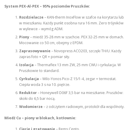
System PEX-Al-PEX – 95% poziomów Pruszków:
Rozdzielacze
– KAN-therm InoxFlow w szafce na korytarzu lub
w mieszkaniu. Każdy punkt osobna rura 16 mm. Zero trójników
w wylewce – wymóg ADM.
Piony
– miedź 35-28 mm w szachcie. PEX 32-25 mm w domach.
Mocowanie co 50 cm, obejmy z EPDM.
Zaprasowywanie
– Novopress ACO203, szczęki TH/U. Każdy
zapras foto + QR + pomiar siły.
Izolacja
– Thermaflex 13 mm ZW, 25 mm CWU i cyrkulacja. W
Pruszkowie to standard.
Cyrkulacja
– Wilo-Yonos Pico-Z 15/1-4, zegar + termostat.
Ciepła woda 3 s na 10. piętrze.
Reduktor
– Honeywell D06F 3,5 bar na mieszkanie. Pruszków:
skoki do 6,5 bar nocą.
Wodomierze
– z odczytem radiowym, protokół dla wspólnoty.
Miedź Cu – piony w blokach, kotłownie:
Cięcie i gratowanie
– Rems Cento.