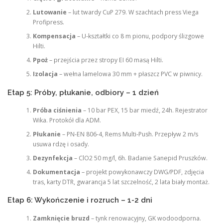
Lutowanie
– lut twardy CuP 279. W szachtach press Viega
Profipress.
Kompensacja
– U-kształtki co 8 m pionu, podpory ślizgowe
Hilti.
Ppoż
– przejścia przez stropy EI 60 masą Hilti.
Izolacja
– wełna lamelowa 30 mm + płaszcz PVC w piwnicy.
Etap 5: Próby, płukanie, odbiory – 1 dzień
Próba ciśnienia
– 10 bar PEX, 15 bar miedź, 24h. Rejestrator
Wika. Protokół dla ADM.
Płukanie
– PN-EN 806-4, Rems Multi-Push. Przepływ 2 m/s
usuwa rdzę i osady.
Dezynfekcja
– ClO2 50 mg/l, 6h. Badanie Sanepid Pruszków.
Dokumentacja
– projekt powykonawczy DWG/PDF, zdjęcia
tras, karty DTR, gwarancja 5 lat szczelność, 2 lata biały montaż.
Etap 6: Wykończenie i rozruch – 1-2 dni
Zamknięcie bruzd
– tynk renowacyjny, GK wodoodporna.