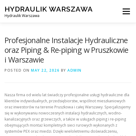
Skip
HYDRAULIK WARSZAWA
to
Menu
content
Hydraulik Warszawa
HYDRAULIK WARSZAWA – WYMIANA SPŁUCZKI ITP..
Profesjonalne Instalacje Hydrauliczne
oraz Piping & Re-piping w Pruszkowie
i Warszawie
OBSŁUGIWANE LOKALIZACJE – WARSZAWA I OKOLICE
POSTED ON
MAY 22, 2026
BY
ADMIN
KONTAKT
Nasza firma od wielu lat świadczy profesjonalne usługi hydrauliczne dla
klientów indywidualnych, przedsiębiorstw, wspólnot mieszkaniowych
oraz inwestorów na terenie Pruszkowa i całej Warszawy. Specjalizujemy
się w wykonywaniu nowoczesnych instalacji hydraulicznych, wodno-
kanalizacyjnych oraz grzewczych, a także w usługach piping i re-piping
obejmujących montaż kompletnych sieci rurowych wykonanych z
systemów PEX oraz miedzi. Dzięki wieloletniemu doświadczeniu,