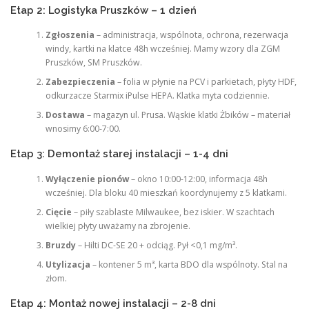
Etap 2: Logistyka Pruszków – 1 dzień
Zgłoszenia
– administracja, wspólnota, ochrona, rezerwacja
windy, kartki na klatce 48h wcześniej. Mamy wzory dla ZGM
Pruszków, SM Pruszków.
Zabezpieczenia
– folia w płynie na PCV i parkietach, płyty HDF,
odkurzacze Starmix iPulse HEPA. Klatka myta codziennie.
Dostawa
– magazyn ul. Prusa. Wąskie klatki Żbików – materiał
wnosimy 6:00-7:00.
Etap 3: Demontaż starej instalacji – 1-4 dni
Wyłączenie pionów
– okno 10:00-12:00, informacja 48h
wcześniej. Dla bloku 40 mieszkań koordynujemy z 5 klatkami.
Cięcie
– piły szablaste Milwaukee, bez iskier. W szachtach
wielkiej płyty uważamy na zbrojenie.
Bruzdy
– Hilti DC-SE 20 + odciąg. Pył <0,1 mg/m³.
Utylizacja
– kontener 5 m³, karta BDO dla wspólnoty. Stal na
złom.
Etap 4: Montaż nowej instalacji – 2-8 dni