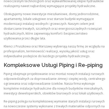
nowoczesnym technologiom oraz wykwalifikowanej ekipie hydraulików
realizujemy nawet najbardziej wymagające projekty hydrauliczne.
Obsługujemy nowe inwestycje mieszkaniowe, domy jednorodzinne,
apartamenty, lokale usługowe oraz starsze budynki wymagające
modernizacji instalacji wodnych i grzewczych. Naszym celem jest
dostarczanie trwałych, szczelnych oraz energooszczędnych rozwiązań
hydraulicznych, które zapewniają komfort i bezpieczeństwo
użytkowania przez długie lata.
Klienci z Pruszkowa oraz Warszawy wybierają naszą firmę ze względu na
profesjonalizm, terminowość realizacji, wysoką jakość usług oraz
indywidualne podejście do każdego projektu hydraulicznego.
Kompleksowe Usługi Piping i Re-piping
Piping obejmuje projektowanie oraz montaż nowych instalacji rurowych
odpowiedzialnych za doprowadzanie zimnej i ciepłej wody, centralnego
ogrzewania oraz odprowadzanie ścieków. Nasza firma wykonuje
kompletne instalacje hydrauliczne dla nowych budynków mieszkalnych,
inwestycji deweloperskich, obiektów biurowych oraz lokali użytkowych.
Re-piping polega na kompleksowej wymianie starych instalacji rurowych
na nowoczesne systemy wykonane z trwałych materiałów odpornych na