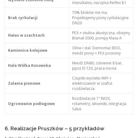
mieszkaniu, naczynia Reflex 8 l
70% bloków nie ma.
Brak cyrkulacji
Projektujemy piony cyrkulacyjne
DN20
PEX + otulina akustyczna, obejmy
Hałas w szachtach
Bismat 2000, pompy Klasa A
Ołów i stal. Demontaż BDO,
Kamienice kolejowe
miedź piony + PEX poziomy
Miedź DN80, ciśnienie 8 bar,
Hale Wólka Kosowska
ppoż EI 120, praca nocna
Czujniki wycieku WiFi +
Zalania pionowe
elektrozawór w szafce
rozdzielacza
Rozdzielacze 1” INOX,
Ogrzewanie podłogowe
rotametry, siłowniki, integracja
Salus
6. Realizacje Pruszków – 5 przykładów