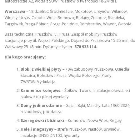
autostradzie A2, woda z SUW Pruszków o twardości 18-24°dH.
Warszawa
– 18 dzielnic: Śródmieście, Mokotów, Ursynów, Wilanów,
Włochy, Ursus, Ochota, Wola, Bemowo, Bielany, Żoliborz, Białołęka,
Targówek, Praga-Północ, Praga-Południe, Rembertów, Wawer, Wesoła.
Baza techniczna: Pruszków, ul. Prusa. Zespół mobilny Pruszków
stacjonuje przy ul. Wojska Polskiego. Dojazd do Pruszkowa 15-25 min, do
Warszawy 25-45 min. Dyżurny inżynier:
570 933 114
.
Dla kogo pracujemy:
Bloki z wielkiej płyty
– 70% zabudowy Pruszkowa. Osiedla
Staszica, Bolesława Prusa, Wojska Polskiego. Piony
ZW/CWU/cyrkulacja.
Kamienice kolejowe
– Żbików, Tworki. Instalacje ołowiane i
stalowe do pilnej wymiany.
Domy jednorodzinne
– Gąsin, Bąki, Malichy. Lata 1960-2024,
rozbudowy, poddasza.
Szeregówki i bliźniaki
– Komorów, Nowa Wieś, Reguły.
Hale i magazyny
– strefa Pruszków, Piastów, Brwinów.
Instalacje DN50-DN100, hydranty.