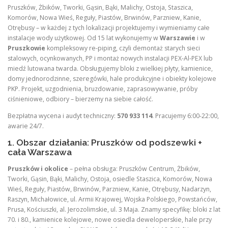
Pruszków, Żbików, Tworki, Gąsin, Bąki, Malichy, Ostoja, Staszica,
Komorów, Nowa Wieś, Reguły, Piastów, Brwinów, Parzniew, Kanie,
Otrębusy – w każdej z tych lokalizacji projektujemy i wymieniamy całe
instalacje wody użytkowej. Od 15 lat wykonujemy w
Warszawie
i w
Pruszkowie
kompleksowy re-piping, czyli demontaż starych sieci
stalowych, ocynkowanych, PP i montaż nowych instalacji PEX-Al-PEX lub
miedź lutowana twarda. Obsługujemy bloki z wielkiej płyty, kamienice,
domy jednorodzinne, szeregówki, hale produkcyjne i obiekty kolejowe
PKP. Projekt, uzgodnienia, bruzdowanie, zaprasowywanie, próby
ciśnieniowe, odbiory – bierzemy na siebie całość.
Bezpłatna wycena i audyt techniczny:
570 933 114
. Pracujemy 6:00-22:00,
awarie 24/7.
1. Obszar działania: Pruszków od podszewki +
cała Warszawa
Pruszków i okolice
– pełna obsługa: Pruszków Centrum, Żbików,
Tworki, Gąsin, Bąki, Malichy, Ostoja, osiedle Staszica, Komorów, Nowa
Wieś, Reguły, Piastów, Brwinów, Parzniew, Kanie, Otrębusy, Nadarzyn,
Raszyn, Michałowice, ul. Armii Krajowej, Wojska Polskiego, Powstańców,
Prusa, Kościuszki, al. Jerozolimskie, ul. 3 Maja. Znamy specyfikę: bloki z lat
70. i 80., kamienice kolejowe, nowe osiedla deweloperskie, hale przy