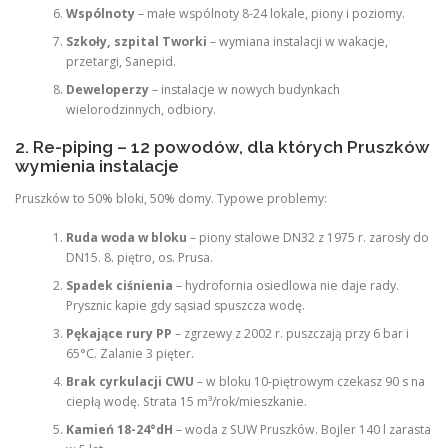
Wspólnoty
– małe wspólnoty 8-24 lokale, piony i poziomy.
Szkoły, szpital Tworki
– wymiana instalacji w wakacje,
przetargi, Sanepid.
Deweloperzy
– instalacje w nowych budynkach
wielorodzinnych, odbiory.
2. Re-piping – 12 powodów, dla których Pruszków
wymienia instalacje
Pruszków to 50% bloki, 50% domy. Typowe problemy:
Ruda woda w bloku
– piony stalowe DN32 z 1975 r. zarosły do
DN15. 8. piętro, os. Prusa.
Spadek ciśnienia
– hydrofornia osiedlowa nie daje rady.
Prysznic kapie gdy sąsiad spuszcza wodę.
Pękające rury PP
– zgrzewy z 2002 r. puszczają przy 6 bar i
65°C. Zalanie 3 pięter.
Brak cyrkulacji CWU
– w bloku 10-piętrowym czekasz 90 s na
ciepłą wodę. Strata 15 m³/rok/mieszkanie.
Kamień 18-24°dH
– woda z SUW Pruszków. Bojler 140 l zarasta