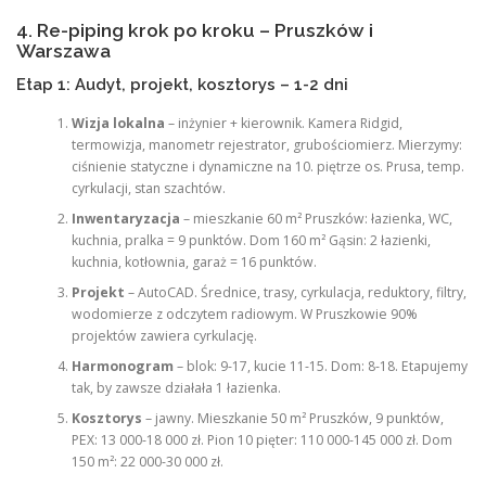
4. Re-piping krok po kroku – Pruszków i
Warszawa
Etap 1: Audyt, projekt, kosztorys – 1-2 dni
Wizja lokalna
– inżynier + kierownik. Kamera Ridgid,
termowizja, manometr rejestrator, grubościomierz. Mierzymy:
ciśnienie statyczne i dynamiczne na 10. piętrze os. Prusa, temp.
cyrkulacji, stan szachtów.
Inwentaryzacja
– mieszkanie 60 m² Pruszków: łazienka, WC,
kuchnia, pralka = 9 punktów. Dom 160 m² Gąsin: 2 łazienki,
kuchnia, kotłownia, garaż = 16 punktów.
Projekt
– AutoCAD. Średnice, trasy, cyrkulacja, reduktory, filtry,
wodomierze z odczytem radiowym. W Pruszkowie 90%
projektów zawiera cyrkulację.
Harmonogram
– blok: 9-17, kucie 11-15. Dom: 8-18. Etapujemy
tak, by zawsze działała 1 łazienka.
Kosztorys
– jawny. Mieszkanie 50 m² Pruszków, 9 punktów,
PEX: 13 000-18 000 zł. Pion 10 pięter: 110 000-145 000 zł. Dom
150 m²: 22 000-30 000 zł.