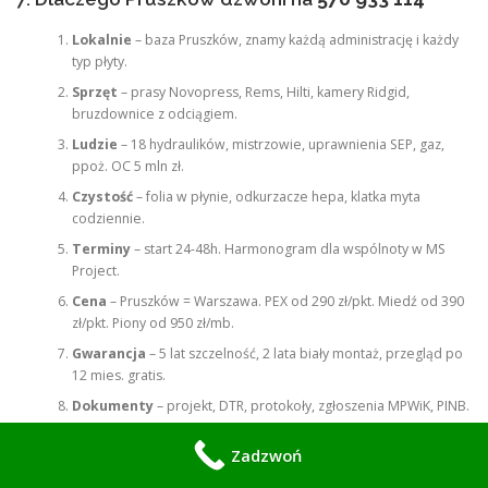
Lokalnie
– baza Pruszków, znamy każdą administrację i każdy
typ płyty.
Sprzęt
– prasy Novopress, Rems, Hilti, kamery Ridgid,
bruzdownice z odciągiem.
Ludzie
– 18 hydraulików, mistrzowie, uprawnienia SEP, gaz,
ppoż. OC 5 mln zł.
Czystość
– folia w płynie, odkurzacze hepa, klatka myta
codziennie.
Terminy
– start 24-48h. Harmonogram dla wspólnoty w MS
Project.
Cena
– Pruszków = Warszawa. PEX od 290 zł/pkt. Miedź od 390
zł/pkt. Piony od 950 zł/mb.
Gwarancja
– 5 lat szczelność, 2 lata biały montaż, przegląd po
12 mies. gratis.
Dokumenty
– projekt, DTR, protokoły, zgłoszenia MPWiK, PINB.
Dotacje
– miasto Pruszków refunduje do 50% wymiany
Zadzwoń
pionów. Pomagamy.