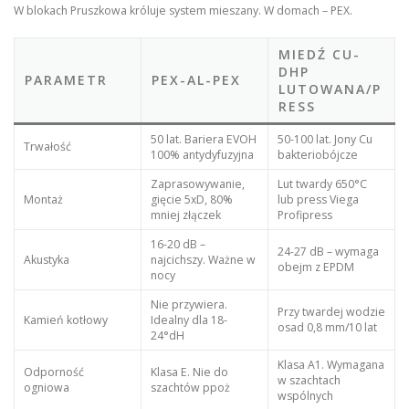
W blokach Pruszkowa króluje system mieszany. W domach – PEX.
MIEDŹ CU-
DHP
PARAMETR
PEX-AL-PEX
LUTOWANA/P
RESS
50 lat. Bariera EVOH
50-100 lat. Jony Cu
Trwałość
100% antydyfuzyjna
bakteriobójcze
Zaprasowywanie,
Lut twardy 650°C
Montaż
gięcie 5xD, 80%
lub press Viega
mniej złączek
Profipress
16-20 dB –
24-27 dB – wymaga
Akustyka
najcichszy. Ważne w
obejm z EPDM
nocy
Nie przywiera.
Przy twardej wodzie
Kamień kotłowy
Idealny dla 18-
osad 0,8 mm/10 lat
24°dH
Klasa A1. Wymagana
Odporność
Klasa E. Nie do
w szachtach
ogniowa
szachtów ppoż
wspólnych