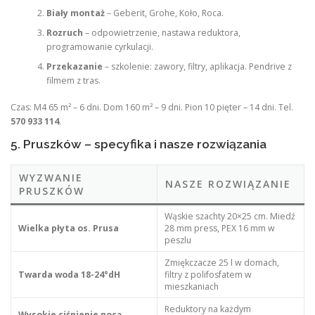
Biały montaż
– Geberit, Grohe, Koło, Roca.
Rozruch
– odpowietrzenie, nastawa reduktora,
programowanie cyrkulacji.
Przekazanie
– szkolenie: zawory, filtry, aplikacja. Pendrive z
filmem z tras.
Czas: M4 65 m² – 6 dni. Dom 160 m² – 9 dni. Pion 10 pięter – 14 dni. Tel.
570 933 114
.
5. Pruszków – specyfika i nasze rozwiązania
WYZWANIE
NASZE ROZWIĄZANIE
PRUSZKÓW
Wąskie szachty 20×25 cm. Miedź
Wielka płyta os. Prusa
28 mm press, PEX 16 mm w
peszlu
Zmiękczacze 25 l w domach,
Twarda woda 18-24°dH
filtry z polifosfatem w
mieszkaniach
Reduktory na każdym
Wysokie ciśnienie nocą