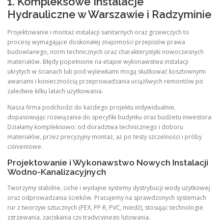
1. Kompleksowe Instalacje
Hydrauliczne w Warszawie i Radzyminie
Projektowanie i montaż instalacji sanitarnych oraz grzewczych to
procesy wymagające doskonałej znajomości przepisów prawa
budowlanego, norm technicznych oraz charakterystyki nowoczesnych
materiałów. Błędy popełnione na etapie wykonawstwa instalacji
ukrytych w ścianach lub pod wylewkami mogą skutkować kosztownymi
awariami i koniecznością przeprowadzania uciążliwych remontów po
zaledwie kilku latach użytkowania.
Nasza firma podchodzi do każdego projektu indywidualnie,
dopasowując rozwiązania do specyfiki budynku oraz budżetu inwestora.
Działamy kompleksowo: od doradztwa technicznego i doboru
materiałów, przez precyzyjny montaż, aż po testy szczelności i próby
ciśnieniowe.
Projektowanie i Wykonawstwo Nowych Instalacji
Wodno-Kanalizacyjnych
Tworzymy stabilne, ciche i wydajne systemy dystrybucji wody użytkowej
oraz odprowadzania ścieków. Pracujemy na sprawdzonych systemach
rur z tworzyw sztucznych (PEX, PP-R, PVC, miedź), stosując technologie
zgrzewania, zaciskania czy tradycyjnego lutowania.