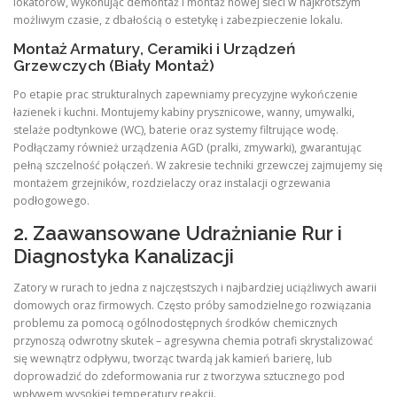
lokatorów, wykonując demontaż i montaż nowej sieci w najkrótszym
możliwym czasie, z dbałością o estetykę i zabezpieczenie lokalu.
Montaż Armatury, Ceramiki i Urządzeń
Grzewczych (Biały Montaż)
Po etapie prac strukturalnych zapewniamy precyzyjne wykończenie
łazienek i kuchni. Montujemy kabiny prysznicowe, wanny, umywalki,
stelaże podtynkowe (WC), baterie oraz systemy filtrujące wodę.
Podłączamy również urządzenia AGD (pralki, zmywarki), gwarantując
pełną szczelność połączeń. W zakresie techniki grzewczej zajmujemy się
montażem grzejników, rozdzielaczy oraz instalacji ogrzewania
podłogowego.
2. Zaawansowane Udrażnianie Rur i
Diagnostyka Kanalizacji
Zatory w rurach to jedna z najczęstszych i najbardziej uciążliwych awarii
domowych oraz firmowych. Często próby samodzielnego rozwiązania
problemu za pomocą ogólnodostępnych środków chemicznych
przynoszą odwrotny skutek – agresywna chemia potrafi skrystalizować
się wewnątrz odpływu, tworząc twardą jak kamień barierę, lub
doprowadzić do zdeformowania rur z tworzywa sztucznego pod
wpływem wysokiej temperatury reakcji.