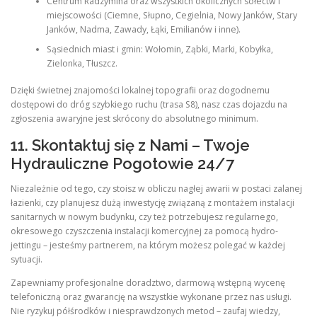
Centrum Radzymina oraz wszystkich okolicznych sołectw i
miejscowości (Ciemne, Słupno, Cegielnia, Nowy Janków, Stary
Janków, Nadma, Zawady, Łąki, Emilianów i inne).
Sąsiednich miast i gmin: Wołomin, Ząbki, Marki, Kobyłka,
Zielonka, Tłuszcz.
Dzięki świetnej znajomości lokalnej topografii oraz dogodnemu
dostępowi do dróg szybkiego ruchu (trasa S8), nasz czas dojazdu na
zgłoszenia awaryjne jest skrócony do absolutnego minimum.
11. Skontaktuj się z Nami – Twoje
Hydrauliczne Pogotowie 24/7
Niezależnie od tego, czy stoisz w obliczu nagłej awarii w postaci zalanej
łazienki, czy planujesz dużą inwestycję związaną z montażem instalacji
sanitarnych w nowym budynku, czy też potrzebujesz regularnego,
okresowego czyszczenia instalacji komercyjnej za pomocą hydro-
jettingu – jesteśmy partnerem, na którym możesz polegać w każdej
sytuacji.
Zapewniamy profesjonalne doradztwo, darmową wstępną wycenę
telefoniczną oraz gwarancję na wszystkie wykonane przez nas usługi.
Nie ryzykuj półśrodków i niesprawdzonych metod – zaufaj wiedzy,