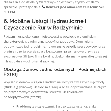
Niezależnie od dzielnicy Warszawy – dojeżdżamy szybko, działamy
sprawnie i profesjonalnie.
Kontakt pod numerem telefonu: 570
933 114
6. Mobilne Usługi Hydrauliczne i
Czyszczenie Rur w Radzyminie
Radzymin oraz okoliczne miejscowości w powiecie wołomińskim
charakteryzują się odmienną specyfiką zabudowy. Dominuje tu
budownictwo jednorodzinne, nowoczesne osiedla szeregowców oraz
prężnie rozwijające się strefy logistyczne i przemysłowe przy trasie
ekspresowej S8. Jako firma lokalna, doskonale znamy specyfikę tutejszej
infrastruktury wodno-kanalizacyjnej.
Obsługa Domów Jednorodzinnych i Podmiejskich
Posesji
Większość domów w rejonie Radzymina korzysta z własnych ujęć wody
(studnie głębinowe) lub sieci miejskiej, a ścieki odprowadzane są często
do przydomowych oczyszczalni ścieków lub zbiorników
bezodpływowych (szamb).
Problemy z przyłączami:
Bardzo częstą usterką, z jaką