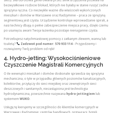
sieci). Siła obrotowa generowana przez silnik urządzenia pozwala na
bezwysiłkowe rozbicie blokad, których nie byłaby w stanie ruszyć żadna
sprężyna ręczna. Co niezwykle ważne dla właścicieli wykończonych
mieszkań i domów w Warszawie oraz Radzyminie – praca ze sprężyną
segmentową jest czysta. Urządzenie kontroluje wprowadzanie spirali, a
nasi technicy dbają o pełne zabezpieczenie miejsca pracy, dzięki czemu
po usunięciu awarii Twoja łazienka pozostaje nienagannie czysta.
Potrzebujesz natychmiastowej pomocy z zatkanym zlewem, wanną lub
toaletą?
Zadzwoń pod numer: 570 933 114
– Przyjedziemy i
rozwiążemy Twój problem od ręki!
4. Hydro-jetting: Wysokociśnieniowe
Czyszczenie Magistrali Komercyjnych
O ile wewnątrz mieszkań i domów doskonale sprawdza się sprężyna
mechaniczna, o tyle w przypadku głównych poziomów kanalizacyjnych,
kolektorów, przyłączy do sieci miejskiej oraz zewnętrznych sieci
deszczowych i sanitarnych, niezastąpiona jest technologia
hydrodynamiczna, powszechnie nazywana
hydro-jettingiem
lub
systemem
WUKO
.
Usługę tę kierujemy w szczególności do klientów komercyjnych w
Warszawie i Radzyminie: centrów handlowych, restauracji, hoteli,