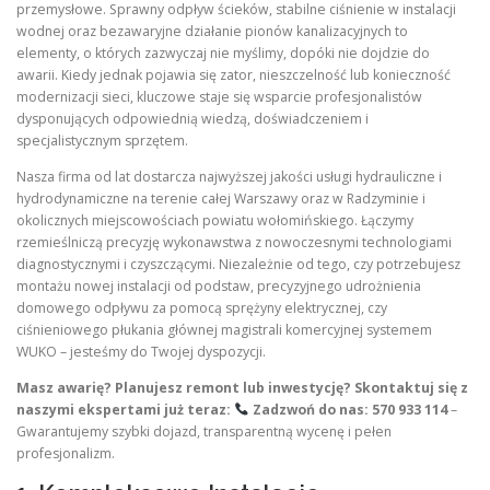
przemysłowe. Sprawny odpływ ścieków, stabilne ciśnienie w instalacji
wodnej oraz bezawaryjne działanie pionów kanalizacyjnych to
elementy, o których zazwyczaj nie myślimy, dopóki nie dojdzie do
awarii. Kiedy jednak pojawia się zator, nieszczelność lub konieczność
modernizacji sieci, kluczowe staje się wsparcie profesjonalistów
dysponujących odpowiednią wiedzą, doświadczeniem i
specjalistycznym sprzętem.
Nasza firma od lat dostarcza najwyższej jakości usługi hydrauliczne i
hydrodynamiczne na terenie całej Warszawy oraz w Radzyminie i
okolicznych miejscowościach powiatu wołomińskiego. Łączymy
rzemieślniczą precyzję wykonawstwa z nowoczesnymi technologiami
diagnostycznymi i czyszczącymi. Niezależnie od tego, czy potrzebujesz
montażu nowej instalacji od podstaw, precyzyjnego udrożnienia
domowego odpływu za pomocą sprężyny elektrycznej, czy
ciśnieniowego płukania głównej magistrali komercyjnej systemem
WUKO – jesteśmy do Twojej dyspozycji.
Masz awarię? Planujesz remont lub inwestycję? Skontaktuj się z
naszymi ekspertami już teraz:
Zadzwoń do nas: 570 933 114
–
Gwarantujemy szybki dojazd, transparentną wycenę i pełen
profesjonalizm.