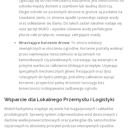
zgłaszają się do nas mieszkańcy Radzymina, jest niedrożność na
odcinku między domem a szambem lub studnią zbiorczą.
Długie odcinki rur poziomych ułożone w gruncie są podatne na
osiadanie ziemi, co zmienia spadki i powoduje zastoje wody
oraz odkładanie się ślamu. Do takich zadań idealnie nadaje się
nasz sprzęt WUKO – wysokie ciśnienie wody perfekcyjnie
płucze całe przyłącze, usuwając zalegające osady.
Wrastające korzenie drzew:
To zmora instalacji
zewnętrznych w otoczeniu ogrodów. Korzenie potrafią wniknąć
przez najmniejsze nieszczelności w łączeniach rur
kamionkowych czy plastikowych, rozrastając się wewnątrz w
potężne warkocze całkowicie blokujące przepływ. Używając
specjalnych mechanicznych głowic frezujących oraz dysz
rotacyjnych do hydro-jettingu, potrafimy całkowicie wyciąć
korzenie i przywrócić pełną drożność rurociągu bez
konieczności rozkopywania zadbanego ogrodu.
Wsparcie dla Lokalnego Przemysłu i Logistyki
Wokół Radzymina znajduje się wiele hal magazynowych i zakładów
produkcyjnych. Sprawny system odprowadzania wód deszczowych z
dachów wielkopowierzchniowych oraz parkingów dla samochodów
ciężarowych to absolutny priorytet podczas intensywnych opadów.