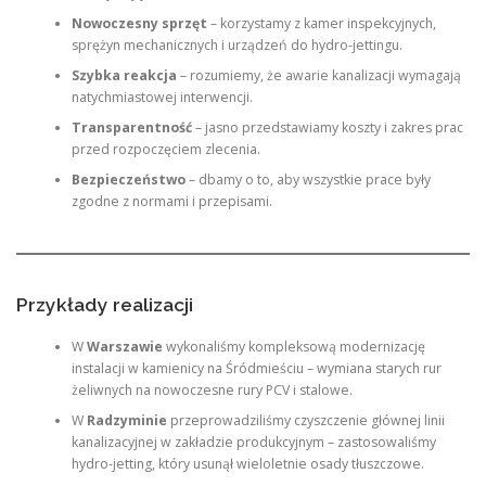
Nowoczesny sprzęt
– korzystamy z kamer inspekcyjnych,
sprężyn mechanicznych i urządzeń do hydro-jettingu.
Szybka reakcja
– rozumiemy, że awarie kanalizacji wymagają
natychmiastowej interwencji.
Transparentność
– jasno przedstawiamy koszty i zakres prac
przed rozpoczęciem zlecenia.
Bezpieczeństwo
– dbamy o to, aby wszystkie prace były
zgodne z normami i przepisami.
Przykłady realizacji
W
Warszawie
wykonaliśmy kompleksową modernizację
instalacji w kamienicy na Śródmieściu – wymiana starych rur
żeliwnych na nowoczesne rury PCV i stalowe.
W
Radzyminie
przeprowadziliśmy czyszczenie głównej linii
kanalizacyjnej w zakładzie produkcyjnym – zastosowaliśmy
hydro-jetting, który usunął wieloletnie osady tłuszczowe.