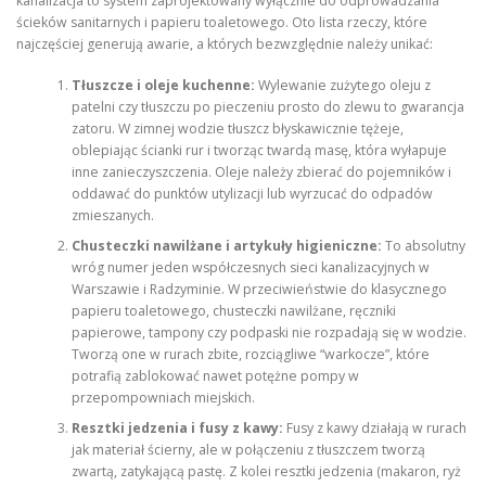
kanalizacja to system zaprojektowany wyłącznie do odprowadzania
ścieków sanitarnych i papieru toaletowego. Oto lista rzeczy, które
najczęściej generują awarie, a których bezwzględnie należy unikać:
Tłuszcze i oleje kuchenne:
Wylewanie zużytego oleju z
patelni czy tłuszczu po pieczeniu prosto do zlewu to gwarancja
zatoru. W zimnej wodzie tłuszcz błyskawicznie tężeje,
oblepiając ścianki rur i tworząc twardą masę, która wyłapuje
inne zanieczyszczenia. Oleje należy zbierać do pojemników i
oddawać do punktów utylizacji lub wyrzucać do odpadów
zmieszanych.
Chusteczki nawilżane i artykuły higieniczne:
To absolutny
wróg numer jeden współczesnych sieci kanalizacyjnych w
Warszawie i Radzyminie. W przeciwieństwie do klasycznego
papieru toaletowego, chusteczki nawilżane, ręczniki
papierowe, tampony czy podpaski nie rozpadają się w wodzie.
Tworzą one w rurach zbite, rozciągliwe “warkocze”, które
potrafią zablokować nawet potężne pompy w
przepompowniach miejskich.
Resztki jedzenia i fusy z kawy:
Fusy z kawy działają w rurach
jak materiał ścierny, ale w połączeniu z tłuszczem tworzą
zwartą, zatykającą pastę. Z kolei resztki jedzenia (makaron, ryż