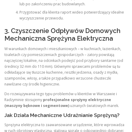
lub po zakończeniu prac budowlanych.
Przygotować dla klienta raport wideo potwierdzający idealne
wyczyszczenie przewodu.
3. Czyszczenie Odpływów Domowych
Mechaniczna Sprężyna Elektryczna
W warunkach domowych i mieszkaniowych – w kuchniach, łazienkach,
toaletach czy pomieszczeniach gospodarczych – zatory powstają
najczęściej lokalnie, na odcinkach podejść pod przybory sanitarne (od
średnicy 32 mm do 110 mm). Głównymi sprawcami problemów są tu
odkładające się tłuszcze kuchenne, resztki jedzenia, osady z mydła,
szamponów, włosy, a także przypadkowo wrzucone chusteczki
nawilżane czy środki higieniczne.
Do rozwiązywania tego typu problemów u klientów w Warszawie i
Radzyminie stosujemy
profesjonalne sprężyny elektryczne
(maszyny bębnowe i segmentowe)
uznanych światowych marek.
Jak Działa Mechaniczne Udrażnianie Sprężyną?
Sprężyna elektryczna to zaawansowane urządzenie, które wprowadza
w ruch obrotowy elastyczną, stalową spiralę o odpowiednio dobranej