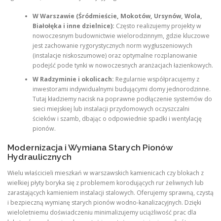
W Warszawie (Śródmieście, Mokotów, Ursynów, Wola,
Białołęka i inne dzielnice):
Często realizujemy projekty w
nowoczesnym budownictwie wielorodzinnym, gdzie kluczowe
jest zachowanie rygorystycznych norm wygłuszeniowych
(instalacje niskoszumowe) oraz optymalne rozplanowanie
podejść pode tynki w nowoczesnych aranżacjach łazienkowych.
W Radzyminie i okolicach:
Regularnie współpracujemy z
inwestorami indywidualnymi budującymi domy jednorodzinne.
Tutaj kładziemy nacisk na poprawne podłączenie systemów do
sieci miejskiej lub instalacji przydomowych oczyszczalni
ścieków i szamb, dbając o odpowiednie spadki i wentylację
pionów.
Modernizacja i Wymiana Starych Pionów
Hydraulicznych
Wielu właścicieli mieszkań w warszawskich kamienicach czy blokach z
wielkiej płyty boryka się z problemem korodujących rur żeliwnych lub
zarastających kamieniem instalacji stalowych. Oferujemy sprawną, czystą
i bezpieczną wymianę starych pionów wodno-kanalizacyjnych. Dzięki
wieloletniemu doświadczeniu minimalizujemy uciążliwość prac dla