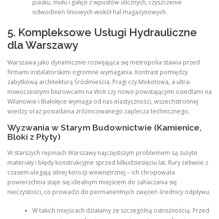
piasku, mułu i gałęzi z wpustów ulicznych, czyszczenie
odwodnień liniowych wokół hal magazynowych.
5. Kompleksowe Usługi Hydrauliczne
dla Warszawy
Warszawa jako dynamicznie rozwijająca się metropolia stawia przed
firmami instalatorskimi ogromne wymagania. Kontrast pomiędzy
zabytkową architekturą Śródmieścia, Pragi czy Mokotowa, a ultra-
nowoczesnymi biurowcami na Woli czy nowo powstającymi osiedlami na
Wilanowie i Białołęce wymaga od nas elastyczności, wszechstronnej
wiedzy oraz posiadania zróżnicowanego zaplecza technicznego.
Wyzwania w Starym Budownictwie (Kamienice,
Bloki z Płyty)
W starszych rejonach Warszawy najczęstszym problemem są zużyte
materiały i błędy konstrukcyjne sprzed kilkudziesięciu lat. Rury żeliwne z
czasem ulegają silnej korozji wewnętrznej – ich chropowata
powierzchnia staje się idealnym miejscem do zahaczania się
nieczystości, co prowadzi do permanentnych zwężeń średnicy odpływu.
W takich miejscach działamy ze szczególną ostrożnością. Przed