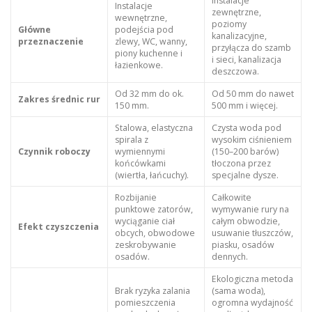
Instalacje
Instalacje
zewnętrzne,
wewnętrzne,
poziomy
Główne
podejścia pod
kanalizacyjne,
przeznaczenie
zlewy, WC, wanny,
przyłącza do szamb
piony kuchenne i
i sieci, kanalizacja
łazienkowe.
deszczowa.
Od 32 mm do ok.
Od 50 mm do nawet
Zakres średnic rur
150 mm.
500 mm i więcej.
Stalowa, elastyczna
Czysta woda pod
spirala z
wysokim ciśnieniem
Czynnik roboczy
wymiennymi
(150–200 barów)
końcówkami
tłoczona przez
(wiertła, łańcuchy).
specjalne dysze.
Rozbijanie
Całkowite
punktowe zatorów,
wymywanie rury na
wyciąganie ciał
całym obwodzie,
Efekt czyszczenia
obcych, obwodowe
usuwanie tłuszczów,
zeskrobywanie
piasku, osadów
osadów.
dennych.
Ekologiczna metoda
Brak ryzyka zalania
(sama woda),
pomieszczenia
ogromna wydajność