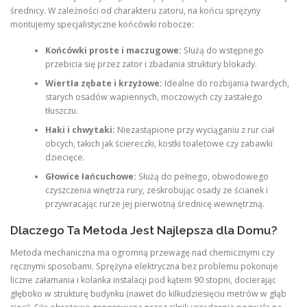
średnicy. W zależności od charakteru zatoru, na końcu sprężyny
montujemy specjalistyczne końcówki robocze:
Końcówki proste i maczugowe:
Służą do wstępnego
przebicia się przez zator i zbadania struktury blokady.
Wiertła zębate i krzyżowe:
Idealne do rozbijania twardych,
starych osadów wapiennych, moczowych czy zastałego
tłuszczu.
Haki i chwytaki:
Niezastąpione przy wyciąganiu z rur ciał
obcych, takich jak ściereczki, kostki toaletowe czy zabawki
dziecięce.
Głowice łańcuchowe:
Służą do pełnego, obwodowego
czyszczenia wnętrza rury, zeskrobując osady ze ścianek i
przywracając rurze jej pierwotną średnicę wewnętrzną.
Dlaczego Ta Metoda Jest Najlepsza dla Domu?
Metoda mechaniczna ma ogromną przewagę nad chemicznymi czy
ręcznymi sposobami. Sprężyna elektryczna bez problemu pokonuje
liczne załamania i kolanka instalacji pod kątem 90 stopni, docierając
głęboko w strukturę budynku (nawet do kilkudziesięciu metrów w głąb