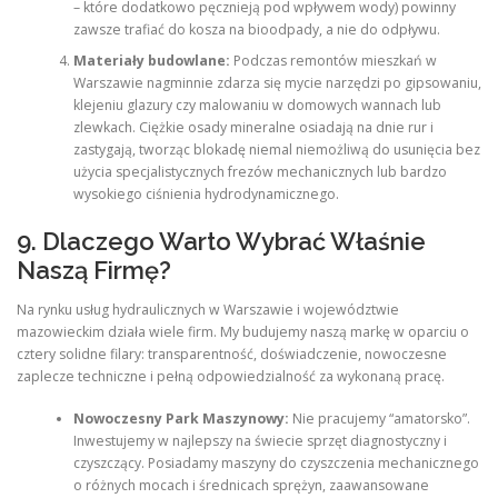
– które dodatkowo pęcznieją pod wpływem wody) powinny
zawsze trafiać do kosza na bioodpady, a nie do odpływu.
Materiały budowlane:
Podczas remontów mieszkań w
Warszawie nagminnie zdarza się mycie narzędzi po gipsowaniu,
klejeniu glazury czy malowaniu w domowych wannach lub
zlewkach. Ciężkie osady mineralne osiadają na dnie rur i
zastygają, tworząc blokadę niemal niemożliwą do usunięcia bez
użycia specjalistycznych frezów mechanicznych lub bardzo
wysokiego ciśnienia hydrodynamicznego.
9. Dlaczego Warto Wybrać Właśnie
Naszą Firmę?
Na rynku usług hydraulicznych w Warszawie i województwie
mazowieckim działa wiele firm. My budujemy naszą markę w oparciu o
cztery solidne filary: transparentność, doświadczenie, nowoczesne
zaplecze techniczne i pełną odpowiedzialność za wykonaną pracę.
Nowoczesny Park Maszynowy:
Nie pracujemy “amatorsko”.
Inwestujemy w najlepszy na świecie sprzęt diagnostyczny i
czyszczący. Posiadamy maszyny do czyszczenia mechanicznego
o różnych mocach i średnicach sprężyn, zaawansowane