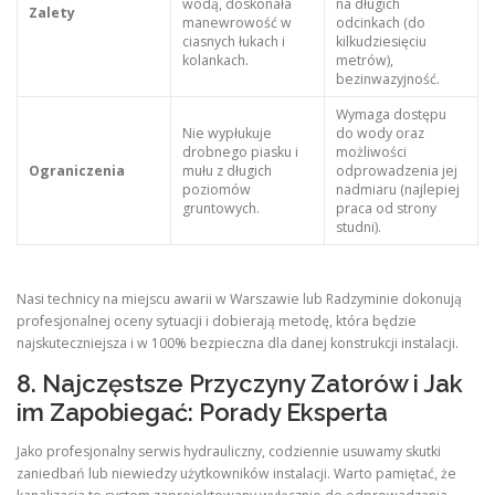
wodą, doskonała
na długich
Zalety
manewrowość w
odcinkach (do
ciasnych łukach i
kilkudziesięciu
kolankach.
metrów),
bezinwazyjność.
Wymaga dostępu
Nie wypłukuje
do wody oraz
drobnego piasku i
możliwości
Ograniczenia
mułu z długich
odprowadzenia jej
poziomów
nadmiaru (najlepiej
gruntowych.
praca od strony
studni).
Nasi technicy na miejscu awarii w Warszawie lub Radzyminie dokonują
profesjonalnej oceny sytuacji i dobierają metodę, która będzie
najskuteczniejsza i w 100% bezpieczna dla danej konstrukcji instalacji.
8. Najczęstsze Przyczyny Zatorów i Jak
im Zapobiegać: Porady Eksperta
Jako profesjonalny serwis hydrauliczny, codziennie usuwamy skutki
zaniedbań lub niewiedzy użytkowników instalacji. Warto pamiętać, że