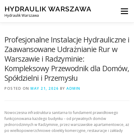
Skip
HYDRAULIK WARSZAWA
to
Menu
content
Hydraulik Warszawa
HYDRAULIK WARSZAWA – WYMIANA SPŁUCZKI ITP..
Profesjonalne Instalacje Hydrauliczne i
Zaawansowane Udrażnianie Rur w
Warszawie i Radzyminie:
OBSŁUGIWANE LOKALIZACJE – WARSZAWA I OKOLICE
Kompleksowy Przewodnik dla Domów,
Spółdzielni i Przemysłu
KONTAKT
POSTED ON
MAY 21, 2026
BY
ADMIN
Nowoczesna infrastruktura sanitarna to fundament prawidłowego
funkcjonowania każdego budynku – od prywatnych domów
jednorodzinnych w Radzyminie, przez warszawskie apartamentowce, aż
po wielkopowierzchniowe obiekty komercyjne, restauracje i zakłady