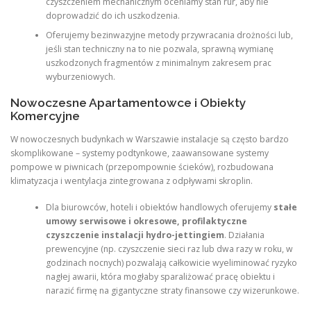
czyszczeniem mechanicznym oceniamy stan rur, aby nie
doprowadzić do ich uszkodzenia.
Oferujemy bezinwazyjne metody przywracania drożności lub,
jeśli stan techniczny na to nie pozwala, sprawną wymianę
uszkodzonych fragmentów z minimalnym zakresem prac
wyburzeniowych.
Nowoczesne Apartamentowce i Obiekty
Komercyjne
W nowoczesnych budynkach w Warszawie instalacje są często bardzo
skomplikowane – systemy podtynkowe, zaawansowane systemy
pompowe w piwnicach (przepompownie ścieków), rozbudowana
klimatyzacja i wentylacja zintegrowana z odpływami skroplin.
Dla biurowców, hoteli i obiektów handlowych oferujemy
stałe
umowy serwisowe i okresowe, profilaktyczne
czyszczenie instalacji hydro-jettingiem
. Działania
prewencyjne (np. czyszczenie sieci raz lub dwa razy w roku, w
godzinach nocnych) pozwalają całkowicie wyeliminować ryzyko
nagłej awarii, która mogłaby sparaliżować pracę obiektu i
narazić firmę na gigantyczne straty finansowe czy wizerunkowe.