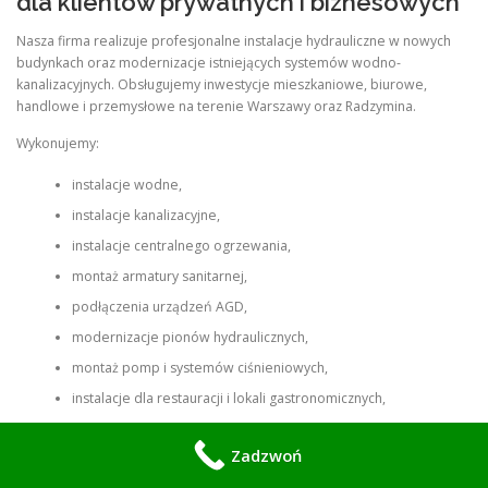
dla klientów prywatnych i biznesowych
Nasza firma realizuje profesjonalne instalacje hydrauliczne w nowych
budynkach oraz modernizacje istniejących systemów wodno-
kanalizacyjnych. Obsługujemy inwestycje mieszkaniowe, biurowe,
handlowe i przemysłowe na terenie Warszawy oraz Radzymina.
Wykonujemy:
instalacje wodne,
instalacje kanalizacyjne,
instalacje centralnego ogrzewania,
montaż armatury sanitarnej,
podłączenia urządzeń AGD,
modernizacje pionów hydraulicznych,
montaż pomp i systemów ciśnieniowych,
instalacje dla restauracji i lokali gastronomicznych,
systemy odprowadzania ścieków.
Zadzwoń
Każda instalacja wykonywana jest zgodnie z obowiązującymi normami