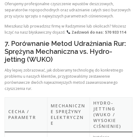
Oferujemy profesjonalne czyszczenie wpustów deszczowych,
separatorów ropopochodnych oraz udrażnianie całych sieci burzowych
przy użyciu sprzętu o najwyższych parametrach ciśnieniowych.
Mieszkasz lub prowadzisz firmę w Radzyminie lub okolicach? Możesz
liczyć na nasz błyskawiczny dojazd.
Zadzwoń do nas: 570 933 114
7. Porównanie Metod Udrażniania Rur:
Sprężyna Mechaniczna vs. Hydro-
jetting (WUKO)
Aby lepiej zobrazować, jak dobieramy technologię do konkretnego
problemu u naszych klientów, przygotowaliśmy zestawienie
porównawcze dwóch najważniejszych metod zaawansowanego
czyszczenia rur.
HYDRO-
MECHANICZN
JETTING
CECHA /
E SPRĘŻYNY
(WUKO /
PARAMETR
ELEKTRYCZN
WYSOKIE
E
CIŚNIENIE)