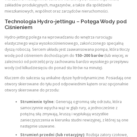
zakładów produkcyjnych, magazynów, a także dla spółdzielni
mieszkaniowych, wspólnot oraz zarządców nieruchomości.
Technologia Hydro-jettingu – Potęga Wody pod
Ciśnieniem
Hydro-jetting polega na wprowadzaniu do wnętrza rurociągu
elastycznego węża wysokociśnieniowego, zakończonego specjalną
dyszą roboczą. Sercem układu jest zaawansowana pompa, która tłoczy
wodę pod ciśnieniem dochodzącym do
150–200 barów
(lub więcej, w
zależności od potrzeb) przy zachowaniu bardzo wysokiego przepływu
wody (od kilkudziesięciu do ponad stu litrów na minutę).
Kluczem do sukcesu są unikalne dysze hydrodynamiczne. Posiadają one
otwory skierowane do tyłu pod odpowiednim kątem oraz opcjonalnie
otwory skierowane do przodu:
Strumienie tylne:
Generują ogromną siłę odrzutu, która
samoczynnie wpycha wąż w głąb rury, a jednocześnie z
potężną siłą zmywają, kruszą i wypłukują wszystkie
zanieczyszczenia w kierunku studni rewizyjnej, z której są one
następnie usuwane.
Strumień przedni (lub rotacyjny):
Rozbija zatory czołowe,