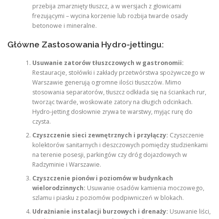
przebija zmarznięty tłuszcz, a w wersjach z głowicami
frezującymi – wycina korzenie lub rozbija twarde osady
betonowe i mineralne.
Główne Zastosowania Hydro-jettingu:
Usuwanie zatorów tłuszczowych w gastronomii:
Restauracje, stołówki i zakłady przetwórstwa spożywczego w
Warszawie generują ogromne ilości tłuszczów. Mimo
stosowania separatorów, tłuszcz odkłada się na ściankach rur,
tworząc twarde, woskowate zatory na długich odcinkach.
Hydro-jetting dosłownie zrywa te warstwy, myjąc rurę do
czysta.
Czyszczenie sieci zewnętrznych i przyłączy:
Czyszczenie
kolektorów sanitarnych i deszczowych pomiędzy studzienkami
na terenie posesji, parkingów czy dróg dojazdowych w
Radzyminie i Warszawie.
Czyszczenie pionów i poziomów w budynkach
wielorodzinnych:
Usuwanie osadów kamienia moczowego,
szlamu i piasku z poziomów podpiwniczeń w blokach.
Udrażnianie instalacji burzowych i drenaży:
Usuwanie liści,