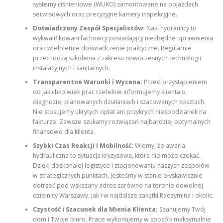
systemy ciśnieniowe (WUKO) zamontowane na pojazdach
serwisowych oraz precyzyjne kamery inspekcyjne.
Doświadczony Zespół Specjalistów:
Nasi hydraulicy to
wykwalifikowani fachowcy posiadający niezbędne uprawnienia
oraz wieloletnie doświadczenie praktyczne. Regularnie
przechodzą szkolenia z zakresu nowoczesnych technologii
instalacyjnych i sanitarnych.
Transparentne Warunki i Wycena:
Przed przystąpieniem
do jakichkolwiek prac rzetelnie informujemy klienta o
diagnozie, planowanych działaniach i szacowanych kosztach.
Nie stosujemy ukrytych opłat ani przykrych niespodzianek na
fakturze. Zawsze szukamy rozwiązań najbardziej optymalnych
finansowo dla klienta.
Szybki Czas Reakcji i Mobilność:
Wiemy, że awaria
hydrauliczna to sytuacja kryzysowa, która nie może czekać.
Dzięki doskonałej logistyce i stacjonowaniu naszych zespołów
w strategicznych punktach, jesteśmy w stanie błyskawicznie
dotrzeć pod wskazany adres zarówno na terenie dowolnej
dzielnicy Warszawy, jak i w najdalsze zakątki Radzymina i okolic.
Czystość i Szacunek dla Mienia Klienta:
Szanujemy Twój
dom i Twoje biuro. Prace wykonujemy w sposób maksymalnie