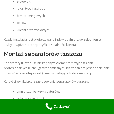
stołówek,
lokali typu fast food,
firm cateringowych,
barów,
kuchni przemysłowych.
Każda instalacja jest projektowana indywidualnie, z uwzględnieniem
liczby urządzeń oraz specyfiki działalności klienta.
Montaż separatorów tłuszczu
Separatory tłuszczu są niezbędnym elementem wyposażenia
profesjonalnych kuchni gastronomicznych. Ich zadaniem jest oddzielanie
tłuszczów oraz olejów od ścieków trafiających do kanalizacji.
Korzyści wynikające z zastosowania separatorów tłuszczu:
zmniejszenie ryzyka zatorów,
ochrona kanalizacji,
wydłużenie żywotności instalacji,
Zadzwoń
spełnienie wymagań sanitarnych,