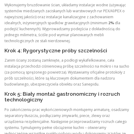
Wykonujemy bruzdowanie ścian, układamy instalacje wodne (używając
systemów miedzianych zaciskanych lub warstwowych rur PEX/Al/PEX o
najwyższej jakości) oraz instalacje kanalizacyjne z zachowaniem
idealnych, inżynieryjnych spadków grawitacyjnych (minimum
2%
dla
podejść kuchennych). Wyprowadzamy podejścia z dokładnością do
jednego milimetra, ściśle pod wymiar planowanych mebli
technologicznych ze stali nierdzewnej.
Krok 4: Rygorystyczne próby szczelności
Zanim ściany zostaną zamknięte, a podłogi wykafelkowane, cała
instalacja przechodzi ciśnieniową próbę szczelności na mokro i na sucho
(za pomocą sprężonego powietrza). Wystawiamy oficjalne protokoły z
prób szczelności, które są kluczowym dokumentem dla nadzoru
budowlanego, ubezpieczyciela obiektu oraz Sanepidu.
Krok 5: Biały montaż gastronomiczny i rozruch
technologiczny
Po zakończeniu prac wykończeniowych montujemy armaturę, osadzamy
separatory tłuszczu, podłączamy zmywarki, piece, zlewy oraz
urządzenia rezydencjalne. Następnie przeprowadzamy rozruch całego
systemu. Symulujemy pełne obciążenie kuchni – otwieramy
jednocześnie wszystkie punkty poboru wody i dokonujemy zrzutów ze