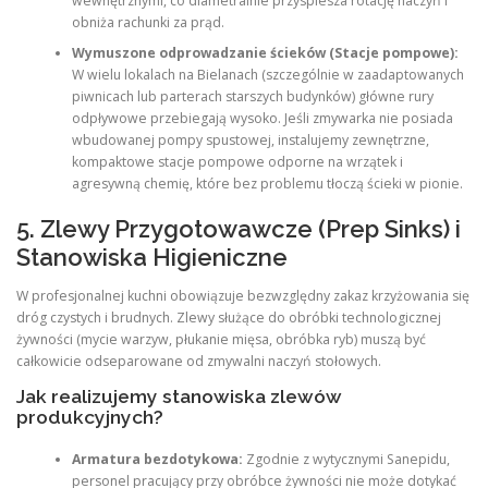
wewnętrznymi, co diametralnie przyspiesza rotację naczyń i
obniża rachunki za prąd.
Wymuszone odprowadzanie ścieków (Stacje pompowe):
W wielu lokalach na Bielanach (szczególnie w zaadaptowanych
piwnicach lub parterach starszych budynków) główne rury
odpływowe przebiegają wysoko. Jeśli zmywarka nie posiada
wbudowanej pompy spustowej, instalujemy zewnętrzne,
kompaktowe stacje pompowe odporne na wrzątek i
agresywną chemię, które bez problemu tłoczą ścieki w pionie.
5. Zlewy Przygotowawcze (Prep Sinks) i
Stanowiska Higieniczne
W profesjonalnej kuchni obowiązuje bezwzględny zakaz krzyżowania się
dróg czystych i brudnych. Zlewy służące do obróbki technologicznej
żywności (mycie warzyw, płukanie mięsa, obróbka ryb) muszą być
całkowicie odseparowane od zmywalni naczyń stołowych.
Jak realizujemy stanowiska zlewów
produkcyjnych?
Armatura bezdotykowa:
Zgodnie z wytycznymi Sanepidu,
personel pracujący przy obróbce żywności nie może dotykać