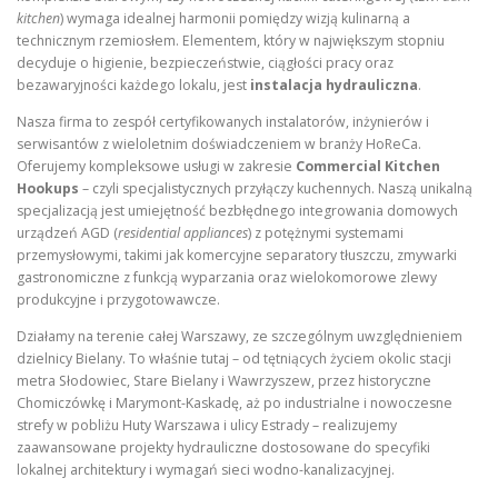
kitchen
) wymaga idealnej harmonii pomiędzy wizją kulinarną a
technicznym rzemiosłem. Elementem, który w największym stopniu
decyduje o higienie, bezpieczeństwie, ciągłości pracy oraz
bezawaryjności każdego lokalu, jest
instalacja hydrauliczna
.
Nasza firma to zespół certyfikowanych instalatorów, inżynierów i
serwisantów z wieloletnim doświadczeniem w branży HoReCa.
Oferujemy kompleksowe usługi w zakresie
Commercial Kitchen
Hookups
– czyli specjalistycznych przyłączy kuchennych. Naszą unikalną
specjalizacją jest umiejętność bezbłędnego integrowania domowych
urządzeń AGD (
residential appliances
) z potężnymi systemami
przemysłowymi, takimi jak komercyjne separatory tłuszczu, zmywarki
gastronomiczne z funkcją wyparzania oraz wielokomorowe zlewy
produkcyjne i przygotowawcze.
Działamy na terenie całej Warszawy, ze szczególnym uwzględnieniem
dzielnicy Bielany. To właśnie tutaj – od tętniących życiem okolic stacji
metra Słodowiec, Stare Bielany i Wawrzyszew, przez historyczne
Chomiczówkę i Marymont-Kaskadę, aż po industrialne i nowoczesne
strefy w pobliżu Huty Warszawa i ulicy Estrady – realizujemy
zaawansowane projekty hydrauliczne dostosowane do specyfiki
lokalnej architektury i wymagań sieci wodno-kanalizacyjnej.