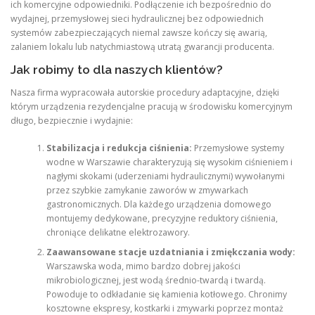
ich komercyjne odpowiedniki. Podłączenie ich bezpośrednio do
wydajnej, przemysłowej sieci hydraulicznej bez odpowiednich
systemów zabezpieczających niemal zawsze kończy się awarią,
zalaniem lokalu lub natychmiastową utratą gwarancji producenta.
Jak robimy to dla naszych klientów?
Nasza firma wypracowała autorskie procedury adaptacyjne, dzięki
którym urządzenia rezydencjalne pracują w środowisku komercyjnym
długo, bezpiecznie i wydajnie:
Stabilizacja i redukcja ciśnienia:
Przemysłowe systemy
wodne w Warszawie charakteryzują się wysokim ciśnieniem i
nagłymi skokami (uderzeniami hydraulicznymi) wywołanymi
przez szybkie zamykanie zaworów w zmywarkach
gastronomicznych. Dla każdego urządzenia domowego
montujemy dedykowane, precyzyjne reduktory ciśnienia,
chroniące delikatne elektrozawory.
Zaawansowane stacje uzdatniania i zmiękczania wody:
Warszawska woda, mimo bardzo dobrej jakości
mikrobiologicznej, jest wodą średnio-twardą i twardą.
Powoduje to odkładanie się kamienia kotłowego. Chronimy
kosztowne ekspresy, kostkarki i zmywarki poprzez montaż