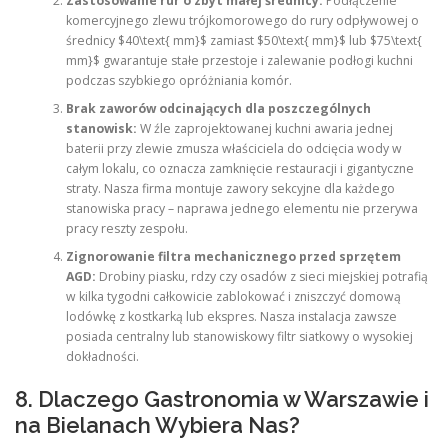
Zastosowanie rur o zbyt małej średnicy:
Podłączenie
komercyjnego zlewu trójkomorowego do rury odpływowej o
średnicy $40\text{ mm}$ zamiast $50\text{ mm}$ lub $75\text{
mm}$ gwarantuje stałe przestoje i zalewanie podłogi kuchni
podczas szybkiego opróżniania komór.
Brak zaworów odcinających dla poszczególnych
stanowisk:
W źle zaprojektowanej kuchni awaria jednej
baterii przy zlewie zmusza właściciela do odcięcia wody w
całym lokalu, co oznacza zamknięcie restauracji i gigantyczne
straty. Nasza firma montuje zawory sekcyjne dla każdego
stanowiska pracy – naprawa jednego elementu nie przerywa
pracy reszty zespołu.
Zignorowanie filtra mechanicznego przed sprzętem
AGD:
Drobiny piasku, rdzy czy osadów z sieci miejskiej potrafią
w kilka tygodni całkowicie zablokować i zniszczyć domową
lodówkę z kostkarką lub ekspres. Nasza instalacja zawsze
posiada centralny lub stanowiskowy filtr siatkowy o wysokiej
dokładności.
8. Dlaczego Gastronomia w Warszawie i
na Bielanach Wybiera Nas?