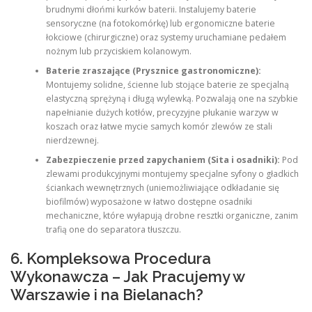
brudnymi dłońmi kurków baterii. Instalujemy baterie
sensoryczne (na fotokomórkę) lub ergonomiczne baterie
łokciowe (chirurgiczne) oraz systemy uruchamiane pedałem
nożnym lub przyciskiem kolanowym.
Baterie zraszające (Prysznice gastronomiczne):
Montujemy solidne, ścienne lub stojące baterie ze specjalną
elastyczną sprężyną i długą wylewką. Pozwalają one na szybkie
napełnianie dużych kotłów, precyzyjne płukanie warzyw w
koszach oraz łatwe mycie samych komór zlewów ze stali
nierdzewnej.
Zabezpieczenie przed zapychaniem (Sita i osadniki):
Pod
zlewami produkcyjnymi montujemy specjalne syfony o gładkich
ściankach wewnętrznych (uniemożliwiające odkładanie się
biofilmów) wyposażone w łatwo dostępne osadniki
mechaniczne, które wyłapują drobne resztki organiczne, zanim
trafią one do separatora tłuszczu.
6. Kompleksowa Procedura
Wykonawcza – Jak Pracujemy w
Warszawie i na Bielanach?