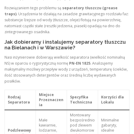
Rozwiązaniem tego problemu są
separatory tłuszczu (grease
traps)
. Urządzenia te działają na zasadzie grawitacyjnego rozdziału faz:
substancje lżejsze od wody (tłuszcze, oleje) flotują na powierzchnię,
natomiast cząstki stałe (resztki jedzenia, piasek) opadają na dno do
zintegrowanego osadnika.
Jak dobieramy i instalujemy separatory tłuszczu
na Bielanach i w Warszawie?
Nasi inżynierowie dobierają wielkość separatora (wielkość nominalną
NS) w oparciu o rygorystyczną normę
PN-EN 1825
. Analizujemy
maksymalny możliwy przepływ wody z urządzeń, temperaturę ścieków,
ilość stosowanych detergentów oraz średnią liczbę wydawanych
posiłków.
Miejsce
Rodzaj
Specyfika
Korzyści dla
Przeznaczen
Separatora
Techniczna
Lokalu
ia
Montowany
Małe
bezpośrednio
Minimalne
kawiarnie,
pod zlewem
gabaryty,
Podzlewowy
lodziarnie,
dwukomorow
idealne