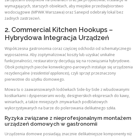
wymagających, starszych obiektach, aby miejskie przedsiębiorstwo
wodociągowe (MPWiK Warszawa) oraz Sanepid odebrały lokal bez
żadnych zastrzeżeń.
2. Commercial Kitchen Hookups –
Hybrydowa Integracja Urządzeń
Współczesna gastronomia coraz częściej odchodzi od schematycznego
wyposażenia. Aby zoptymalizować koszty lub uzyskać unikalne
funkcjonalności, restauratorzy decydują się na rozwiązania hybrydowe.
Obok potężnych pieców konwekcyjno-parowych instaluje się urządzenia
rezydencjalne (
residential appliances
), czyli sprzęt przeznaczony
pierwotnie do użytku domowego.
Mowa tu o zaawansowanych lodówkach Side-by-Side z wbudowanymi
kostkarkami i dyspenserami wody, designerskich ekspresach do kawy,
winiarkach, a także mniejszych zmywarkach podblatowych
wykorzystywanych na barze do polerowania delikatnego szkła.
Ryzyka związane z nieprofesjonalnym montażem
urządzeń domowych w gastronomii
Urządzenia domowe posiadają znacznie delikatniejsze komponenty niż