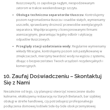
tłuszczowych), co zapobiega nagłym, niespodziewanym
zatorom w trakcie weekendowego szczytu.
Obsługa techniczna separatorów tłuszczu:
Kontrolujemy
poziom nagromadzenia tłuszczu i osadów stałych, wymieniamy
uszczelki, sprawdzamy drożność przewodów wentylacyjnych
separatora. Współpracujemy z licencjonowanymi firmami
asenizacyjnymi, gwarantując legalny odbiór i utylizację
odpadów tłuszczowych.
Przeglądy stacji uzdatniania wody:
Regularnie wymieniamy
wkłady filtracyjne, kontrolujemy poziom soli pastylkowanej w
zmiękczaczach, mierzymy twardość wody na wyjściu z systemu,
dbając o bezpieczeństwo Twoich urządzeń rezydencjalnych i
komercyjnych.
10. Zaufaj Doświadczeniu – Skontaktuj
Się z Nami
Niezależnie od tego, czy planujesz otworzyć nowoczesne studio
kulinarne, ekskluzywną restaurację na Starych Bielanach, bar szybkiej
obsługi w strefie handlowej, czy potrzebujesz profesjonalnego
podłączenia domowej lodówki Side-by-Side obok przemysłowej