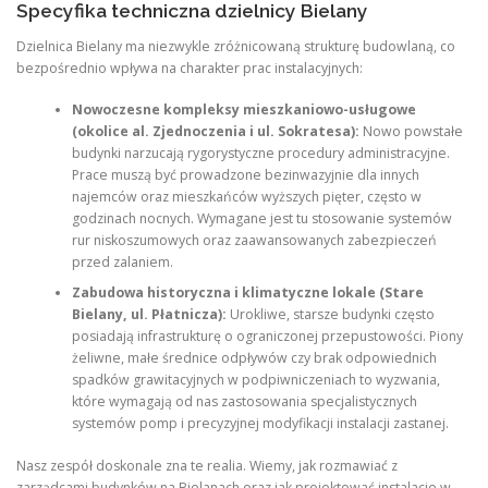
Specyfika techniczna dzielnicy Bielany
Dzielnica Bielany ma niezwykle zróżnicowaną strukturę budowlaną, co
bezpośrednio wpływa na charakter prac instalacyjnych:
Nowoczesne kompleksy mieszkaniowo-usługowe
(okolice al. Zjednoczenia i ul. Sokratesa):
Nowo powstałe
budynki narzucają rygorystyczne procedury administracyjne.
Prace muszą być prowadzone bezinwazyjnie dla innych
najemców oraz mieszkańców wyższych pięter, często w
godzinach nocnych. Wymagane jest tu stosowanie systemów
rur niskoszumowych oraz zaawansowanych zabezpieczeń
przed zalaniem.
Zabudowa historyczna i klimatyczne lokale (Stare
Bielany, ul. Płatnicza):
Urokliwe, starsze budynki często
posiadają infrastrukturę o ograniczonej przepustowości. Piony
żeliwne, małe średnice odpływów czy brak odpowiednich
spadków grawitacyjnych w podpiwniczeniach to wyzwania,
które wymagają od nas zastosowania specjalistycznych
systemów pomp i precyzyjnej modyfikacji instalacji zastanej.
Nasz zespół doskonale zna te realia. Wiemy, jak rozmawiać z
zarządcami budynków na Bielanach oraz jak projektować instalacje w