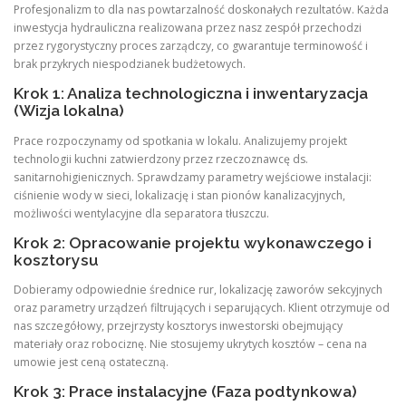
Profesjonalizm to dla nas powtarzalność doskonałych rezultatów. Każda
inwestycja hydrauliczna realizowana przez nasz zespół przechodzi
przez rygorystyczny proces zarządczy, co gwarantuje terminowość i
brak przykrych niespodzianek budżetowych.
Krok 1: Analiza technologiczna i inwentaryzacja
(Wizja lokalna)
Prace rozpoczynamy od spotkania w lokalu. Analizujemy projekt
technologii kuchni zatwierdzony przez rzeczoznawcę ds.
sanitarnohigienicznych. Sprawdzamy parametry wejściowe instalacji:
ciśnienie wody w sieci, lokalizację i stan pionów kanalizacyjnych,
możliwości wentylacyjne dla separatora tłuszczu.
Krok 2: Opracowanie projektu wykonawczego i
kosztorysu
Dobieramy odpowiednie średnice rur, lokalizację zaworów sekcyjnych
oraz parametry urządzeń filtrujących i separujących. Klient otrzymuje od
nas szczegółowy, przejrzysty kosztorys inwestorski obejmujący
materiały oraz robociznę. Nie stosujemy ukrytych kosztów – cena na
umowie jest ceną ostateczną.
Krok 3: Prace instalacyjne (Faza podtynkowa)