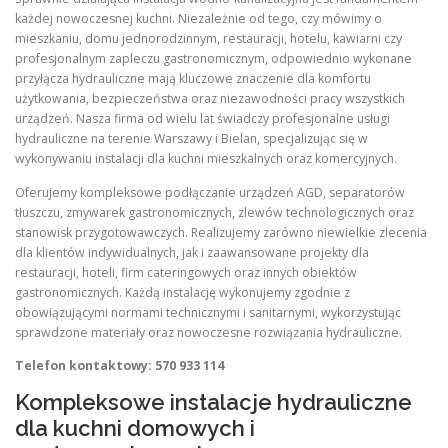
każdej nowoczesnej kuchni. Niezależnie od tego, czy mówimy o
mieszkaniu, domu jednorodzinnym, restauracji, hotelu, kawiarni czy
profesjonalnym zapleczu gastronomicznym, odpowiednio wykonane
przyłącza hydrauliczne mają kluczowe znaczenie dla komfortu
użytkowania, bezpieczeństwa oraz niezawodności pracy wszystkich
urządzeń. Nasza firma od wielu lat świadczy profesjonalne usługi
hydrauliczne na terenie Warszawy i Bielan, specjalizując się w
wykonywaniu instalacji dla kuchni mieszkalnych oraz komercyjnych.
Oferujemy kompleksowe podłączanie urządzeń AGD, separatorów
tłuszczu, zmywarek gastronomicznych, zlewów technologicznych oraz
stanowisk przygotowawczych. Realizujemy zarówno niewielkie zlecenia
dla klientów indywidualnych, jak i zaawansowane projekty dla
restauracji, hoteli, firm cateringowych oraz innych obiektów
gastronomicznych. Każdą instalację wykonujemy zgodnie z
obowiązującymi normami technicznymi i sanitarnymi, wykorzystując
sprawdzone materiały oraz nowoczesne rozwiązania hydrauliczne.
Telefon kontaktowy: 570 933 114
Kompleksowe instalacje hydrauliczne
dla kuchni domowych i