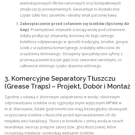
wielostopniowych filtrów narurowych oraz kompaktowych
zmiękczaczy jonowymiennych. Gwarantuje to krystalicznie
czyste szkło bez zacieków i idealny smak parzonej kawy.
Zabezpieczenie przed cofaniem się ścieków (Systemy Air
Gap):
Przemysłowe zmywarki zrzucają wodę pod ciśnieniem.
Gdyby podłączyć zmywarkę domową do tego samego
kolektora odpływowego w sposób tradycyjny, brudne, gorące
ścieki z urządzenia komercyjnego zostałyby wtłoczone do
urządzenia domowego. Stosujemy specjalistyczne syfony z
przerwą powietrzną (
air gap
) oraz zaworami zwrotnymi, co
całkowicie eliminuje ryzyko skażenia wtórnego.
3. Komercyjne Separatory Tłuszczu
(Grease Traps) – Projekt, Dobór i Montaż
Zgodnie z ustawą o zbiorowym zaopatrzeniu w wodę i zbiorowym
odprowadzaniu ścieków oraz rygorystycznymi wytycznymi MPWiK w
m.st. Warszawie, lokale gastronomiczne mają bezwzględny obowiązek
oczyszczania ścieków z tłuszczów przed wprowadzeniem ich do
miejskiej sieci kanalizacji. Tłuszcz w kontakcie z zimną wodą w rurach
twardnieje, tworząc potężne zatory (tzw. góry tłuszczowe), które
rozsadzają instalacje i powodują wybijanie ścieków.