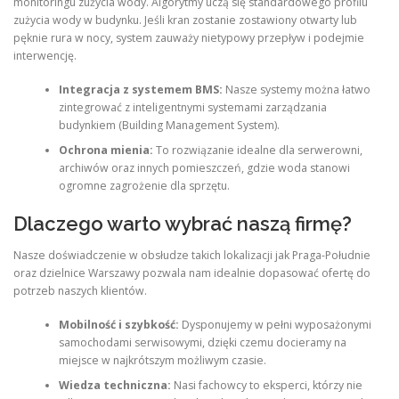
monitoringu zużycia wody. Algorytmy uczą się standardowego profilu
zużycia wody w budynku. Jeśli kran zostanie zostawiony otwarty lub
pęknie rura w nocy, system zauważy nietypowy przepływ i podejmie
interwencję.
Integracja z systemem BMS:
Nasze systemy można łatwo
zintegrować z inteligentnymi systemami zarządzania
budynkiem (Building Management System).
Ochrona mienia:
To rozwiązanie idealne dla serwerowni,
archiwów oraz innych pomieszczeń, gdzie woda stanowi
ogromne zagrożenie dla sprzętu.
Dlaczego warto wybrać naszą firmę?
Nasze doświadczenie w obsłudze takich lokalizacji jak Praga-Południe
oraz dzielnice Warszawy pozwala nam idealnie dopasować ofertę do
potrzeb naszych klientów.
Mobilność i szybkość:
Dysponujemy w pełni wyposażonymi
samochodami serwisowymi, dzięki czemu docieramy na
miejsce w najkrótszym możliwym czasie.
Wiedza techniczna:
Nasi fachowcy to eksperci, którzy nie