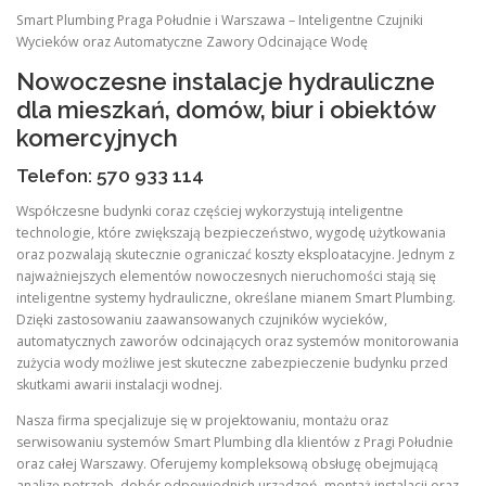
Smart Plumbing Praga Południe i Warszawa – Inteligentne Czujniki
Wycieków oraz Automatyczne Zawory Odcinające Wodę
Nowoczesne instalacje hydrauliczne
dla mieszkań, domów, biur i obiektów
komercyjnych
Telefon: 570 933 114
Współczesne budynki coraz częściej wykorzystują inteligentne
technologie, które zwiększają bezpieczeństwo, wygodę użytkowania
oraz pozwalają skutecznie ograniczać koszty eksploatacyjne. Jednym z
najważniejszych elementów nowoczesnych nieruchomości stają się
inteligentne systemy hydrauliczne, określane mianem Smart Plumbing.
Dzięki zastosowaniu zaawansowanych czujników wycieków,
automatycznych zaworów odcinających oraz systemów monitorowania
zużycia wody możliwe jest skuteczne zabezpieczenie budynku przed
skutkami awarii instalacji wodnej.
Nasza firma specjalizuje się w projektowaniu, montażu oraz
serwisowaniu systemów Smart Plumbing dla klientów z Pragi Południe
oraz całej Warszawy. Oferujemy kompleksową obsługę obejmującą
analizę potrzeb, dobór odpowiednich urządzeń, montaż instalacji oraz