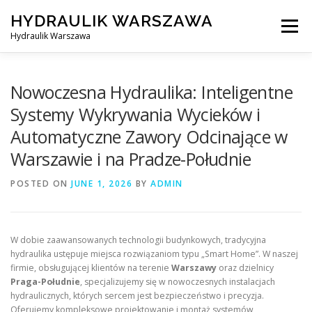
Skip
HYDRAULIK WARSZAWA
to
Menu
content
Hydraulik Warszawa
HYDRAULIK WARSZAWA – WYMIANA SPŁUCZKI ITP..
Nowoczesna Hydraulika: Inteligentne
Systemy Wykrywania Wycieków i
Automatyczne Zawory Odcinające w
OBSŁUGIWANE LOKALIZACJE – WARSZAWA I OKOLICE
Warszawie i na Pradze-Południe
POSTED ON
KONTAKT
JUNE 1, 2026
BY
ADMIN
W dobie zaawansowanych technologii budynkowych, tradycyjna
hydraulika ustępuje miejsca rozwiązaniom typu „Smart Home”. W naszej
firmie, obsługującej klientów na terenie
Warszawy
oraz dzielnicy
Praga-Południe
, specjalizujemy się w nowoczesnych instalacjach
hydraulicznych, których sercem jest bezpieczeństwo i precyzja.
Oferujemy kompleksowe projektowanie i montaż systemów