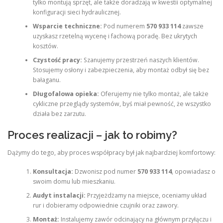
tylko montują sprzęt, ale także doradzają w kwestii optymalnej
konfiguracji sieci hydraulicznej.
Wsparcie techniczne:
Pod numerem
570 933 114
zawsze
uzyskasz rzetelną wycenę i fachową poradę. Bez ukrytych
kosztów.
Czystość pracy:
Szanujemy przestrzeń naszych klientów.
Stosujemy osłony i zabezpieczenia, aby montaż odbył się bez
bałaganu.
Długofalowa opieka:
Oferujemy nie tylko montaż, ale także
cykliczne przeglądy systemów, byś miał pewność, że wszystko
działa bez zarzutu.
Proces realizacji – jak to robimy?
Dążymy do tego, aby proces współpracy był jak najbardziej komfortowy:
Konsultacja:
Dzwonisz pod numer
570 933 114
, opowiadasz o
swoim domu lub mieszkaniu.
Audyt instalacji:
Przyjeżdżamy na miejsce, oceniamy układ
rur i dobieramy odpowiednie czujniki oraz zawory.
Montaż:
Instalujemy zawór odcinający na głównym przyłączu i