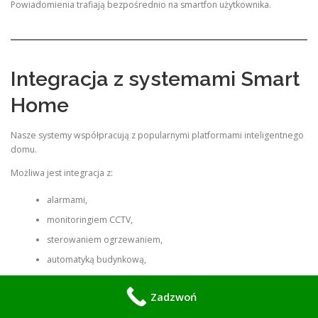
Powiadomienia trafiają bezpośrednio na smartfon użytkownika.
Integracja z systemami Smart
Home
Nasze systemy współpracują z popularnymi platformami inteligentnego
domu.
Możliwa jest integracja z:
alarmami,
monitoringiem CCTV,
sterowaniem ogrzewaniem,
automatyką budynkową,
systemami zarządzania energią.
Zadzwoń
Dzięki temu wszystkie funkcje dostępne są w jednej aplikacji.