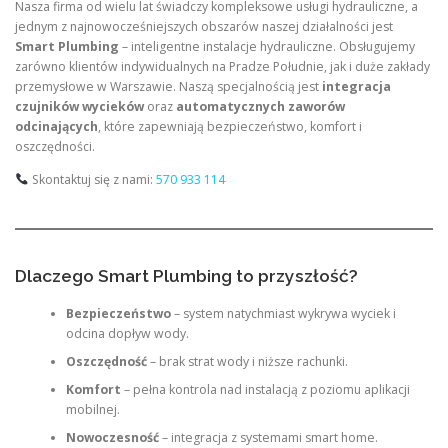
Nasza firma od wielu lat świadczy kompleksowe usługi hydrauliczne, a
jednym z najnowocześniejszych obszarów naszej działalności jest
Smart Plumbing
– inteligentne instalacje hydrauliczne. Obsługujemy
zarówno klientów indywidualnych na Pradze Południe, jak i duże zakłady
przemysłowe w Warszawie. Naszą specjalnością jest
integracja
czujników wycieków
oraz
automatycznych zaworów
odcinających
, które zapewniają bezpieczeństwo, komfort i
oszczędności.
Skontaktuj się z nami:
570 933 114
Dlaczego Smart Plumbing to przyszłość?
Bezpieczeństwo
– system natychmiast wykrywa wyciek i
odcina dopływ wody.
Oszczędność
– brak strat wody i niższe rachunki.
Komfort
– pełna kontrola nad instalacją z poziomu aplikacji
mobilnej.
Nowoczesność
– integracja z systemami smart home.