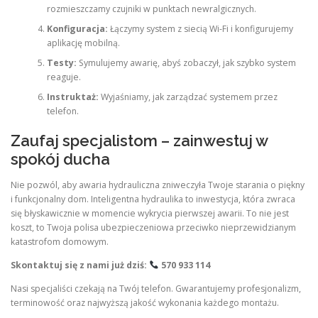
rozmieszczamy czujniki w punktach newralgicznych.
Konfiguracja:
Łączymy system z siecią Wi-Fi i konfigurujemy
aplikację mobilną.
Testy:
Symulujemy awarię, abyś zobaczył, jak szybko system
reaguje.
Instruktaż:
Wyjaśniamy, jak zarządzać systemem przez
telefon.
Zaufaj specjalistom – zainwestuj w
spokój ducha
Nie pozwól, aby awaria hydrauliczna zniweczyła Twoje starania o piękny
i funkcjonalny dom. Inteligentna hydraulika to inwestycja, która zwraca
się błyskawicznie w momencie wykrycia pierwszej awarii. To nie jest
koszt, to Twoja polisa ubezpieczeniowa przeciwko nieprzewidzianym
katastrofom domowym.
Skontaktuj się z nami już dziś:
570 933 114
Nasi specjaliści czekają na Twój telefon. Gwarantujemy profesjonalizm,
terminowość oraz najwyższą jakość wykonania każdego montażu.