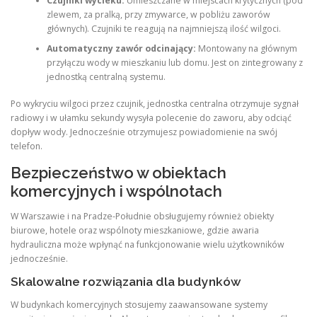
Czujniki wycieku:
Umieszczane w miejscach krytycznych (pod
zlewem, za pralką, przy zmywarce, w pobliżu zaworów
głównych). Czujniki te reagują na najmniejszą ilość wilgoci.
Automatyczny zawór odcinający:
Montowany na głównym
przyłączu wody w mieszkaniu lub domu. Jest on zintegrowany z
jednostką centralną systemu.
Po wykryciu wilgoci przez czujnik, jednostka centralna otrzymuje sygnał
radiowy i w ułamku sekundy wysyła polecenie do zaworu, aby odciąć
dopływ wody. Jednocześnie otrzymujesz powiadomienie na swój
telefon.
Bezpieczeństwo w obiektach
komercyjnych i wspólnotach
W Warszawie i na Pradze-Południe obsługujemy również obiekty
biurowe, hotele oraz wspólnoty mieszkaniowe, gdzie awaria
hydrauliczna może wpłynąć na funkcjonowanie wielu użytkowników
jednocześnie.
Skalowalne rozwiązania dla budynków
W budynkach komercyjnych stosujemy zaawansowane systemy