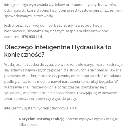
inteligentnego wykrywania wycieków oraz automatycznych zaworów
odcinających, które chronią Twój dom przed kosztownymi zniszczeniami
spowodowanymi przez wodę.
Jeśli chcesz, aby Twój dom był bezpieczny nawet pod Twoją
nieobecność, skontaktuj się z naszym zespołem ekspertów pod
numerem:
570 933 114
.
Dlaczego Inteligentna Hydraulika to
konieczność?
Woda jest niezbędna do życia, ale w niekontrolowanych warunkach staje
się jednym z największych zagrożeń dla struktury nieruchomości. Awaria
przewodu w kuchni, łazience czy piwnicy może doprowadzić do zalania
podłóg, zniszczenia mebli, a nawet naruszenia konstrukcji budynku. W
Warszawie i na Pradze-Południe coraz częściej spotykamy się z
sytuacjami, w których drobne nieszczelności rozwijają się w poważne
awarie podczas urlopów czy wyjść do pracy.
Inteligentny system hydrauliczny pozwala na:
Natychmiastową reakcję:
System wykrywa wyciek w ciągu
kilku sekund.