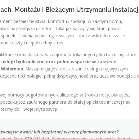
ch, Montażu i Bieżącym Utrzymaniu Instalacj
undament bezpieczeństwa, komfortu i spokoju w każdym domu,
wet najmniejsza usterka – taka jak sączący się kran, powoli
y spadek ciśnienia w piecu grzewczym – może w krótkim czasie
ne koszty i niepotrzebny stres.
alifikacje oraz doskonała znajomość lokalnego rynku to cechy, które
sługi hydrauliczne oraz pełne wsparcie w zakresie
i Wołomina
. Naszą misją jest dostarczanie usług o najwyższym
woczesne technologie, pełną dyspozycyjność oraz uczciwe podejście 
owej pomocy pogotowia hydraulicznego w środku nocy, planujesz
y poszukujesz zaufanego partnera do stałej opieki technicznej nad
teśmy do Twojej dyspozycji.
 usunięcia awarii lub bezpłatnej wyceny planowanych prac?
em telefonu:
570 933 114
. Działamy sprawnie, czysto, profesjonalnie