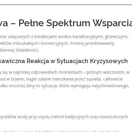
wa – Pełne Spektrum Wsparci
rac związanych z instalacjami wodno-kanalizacyjnymi, grzewczymi,
ektów mieszkalnych i komercyjnych. Poniżej przedstawiamy
iennej działalności.
skawiczna Reakcja w Sytuacjach Kryzysowych
iają się w najmniej odpowiednich momentach – późnym wieczorem, w
ura w ścianie, nagłe zalanie mieszkania przez sąsiada, całkowicie
środku mroźnej zimy to sytuacje, które wymagają natychmiastowego,
e wycieków wody przy użyciu metod tradycyjnych oraz nowoczesnych