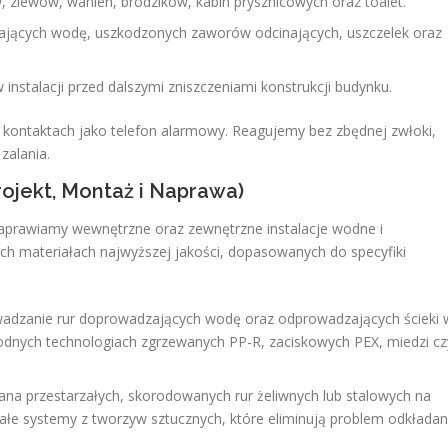
 zlewów, wanien, brodzików, kabin prysznicowych oraz toalet.
ących wodę, uszkodzonych zaworów odcinających, uszczelek oraz
nstalacji przed dalszymi zniszczeniami konstrukcji budynku.
 kontaktach jako telefon alarmowy. Reagujemy bez zbędnej zwłoki,
zalania.
rojekt, Montaż i Naprawa)
aprawiamy wewnętrzne oraz zewnętrzne instalacje wodne i
ch materiałach najwyższej jakości, dopasowanych do specyfiki
dzanie rur doprowadzających wodę oraz odprowadzających ścieki 
dnych technologiach zgrzewanych PP-R, zaciskowych PEX, miedzi cz
a przestarzałych, skorodowanych rur żeliwnych lub stalowych na
wałe systemy z tworzyw sztucznych, które eliminują problem odkładan