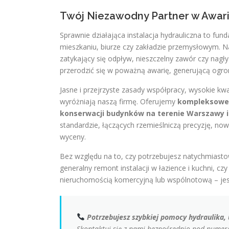
Twój Niezawodny Partner w Awaria
Sprawnie działająca instalacja hydrauliczna to f
mieszkaniu, biurze czy zakładzie przemysłowym. Na
zatykający się odpływ, nieszczelny zawór czy nagł
przerodzić się w poważną awarię, generującą ogrom
Jasne i przejrzyste zasady współpracy, wysokie kw
wyróżniają naszą firmę. Oferujemy
kompleksowe u
konserwacji budynków na terenie Warszawy 
standardzie, łączących rzemieślniczą precyzję, no
wyceny.
Bez względu na to, czy potrzebujesz natychmiast
generalny remont instalacji w łazience i kuchni, cz
nieruchomością komercyjną lub wspólnotową – jes
Potrzebujesz szybkiej pomocy hydraulika,
Skontaktuj się z nami bezpośrednio pod numer