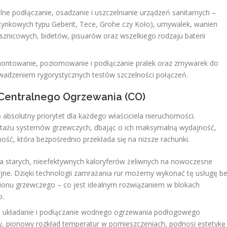
ne podłączanie, osadzanie i uszczelnianie urządzeń sanitarnych –
tynkowych typu Geberit, Tece, Grohe czy Koło), umywalek, wanien
sznicowych, bidetów, pisuarów oraz wszelkiego rodzaju baterii
ontowanie, poziomowanie i podłączanie pralek oraz zmywarek do
owadzeniem rygorystycznych testów szczelności połączeń.
e Centralnego Ogrzewania (CO)
bsolutny priorytet dla każdego właściciela nieruchomości.
ontażu systemów grzewczych, dbając o ich maksymalną wydajność,
ć, która bezpośrednio przekłada się na niższe rachunki.
starych, nieefektywnych kaloryferów żeliwnych na nowoczesne
yjne. Dzięki technologii zamrażania rur możemy wykonać tę usługę b
pionu grzewczego – co jest idealnym rozwiązaniem w blokach
o.
 układanie i podłączanie wodnego ogrzewania podłogowego
y, pionowy rozkład temperatur w pomieszczeniach, podnosi estetykę