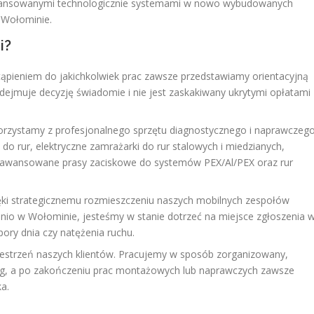
aawansowanymi technologicznie systemami w nowo wybudowanych
 Wołominie.
i?
ąpieniem do jakichkolwiek prac zawsze przedstawiamy orientacyjną
odejmuje decyzję świadomie i nie jest zaskakiwany ukrytymi opłatami
rzystamy z profesjonalnego sprzętu diagnostycznego i naprawczeg
 do rur, elektryczne zamrażarki do rur stalowych i miedzianych,
zaawansowane prasy zaciskowe do systemów PEX/Al/PEX oraz rur
ki strategicznemu rozmieszczeniu naszych mobilnych zespołów
io w Wołominie, jesteśmy w stanie dotrzeć na miejsce zgłoszenia 
pory dnia czy natężenia ruchu.
strzeń naszych klientów. Pracujemy w sposób zorganizowany,
g, a po zakończeniu prac montażowych lub naprawczych zawsze
a.