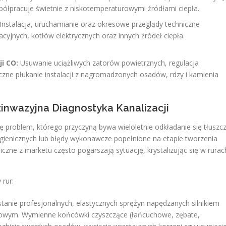
półpracuje świetnie z niskotemperaturowymi źródłami ciepła.
Instalacja, uruchamianie oraz okresowe przeglądy techniczne
jnych, kotłów elektrycznych oraz innych źródeł ciepła
i CO:
Usuwanie uciążliwych zatorów powietrznych, regulacja
zne płukanie instalacji z nagromadzonych osadów, rdzy i kamienia
zinwazyjna Diagnostyka Kanalizacji
ię problem, którego przyczyną bywa wieloletnie odkładanie się tłuszc
gienicznych lub błędy wykonawcze popełnione na etapie tworzenia
czne z marketu często pogarszają sytuację, krystalizując się w rurac
 rur:
anie profesjonalnych, elastycznych sprężyn napędzanych silnikiem
owym. Wymienne końcówki czyszczące (łańcuchowe, zębate,