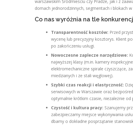
warszawskim Śródmieściu czy Pradze, jak i z z
domach jednorodzinnych, segmentach i blokach w
Co nas wyróżnia na tle konkurencj
Transparentność kosztów:
Przed przyst
wycenę lub precyzyjny kosztorys. Klient p
po zakończeniu usługi.
Nowoczesne zaplecze narzędziowe:
Ko
najwyższej klasy (m.in. kamery inspekcyjne
elektromechaniczne spirale czyszczące, 
miedzianych i ze stali węglowej).
Szybki czas reakcji i elastyczność:
Dzię
serwisowych w Warszawie oraz bezpośredn
optymalnie krótkim czasie, niezależnie od 
Czystość i kultura pracy:
Szanujemy prze
zabezpieczamy miejsce wykonywania usłu
dbamy o dokładne posprzątanie stanowisk