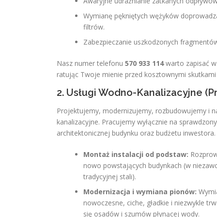
Awaryjne udrażnianie zatkanych odpływów,
Wymianę pękniętych wężyków doprowadzaj
filtrów.
Zabezpieczanie uszkodzonych fragmentów i
Nasz numer telefonu
570 933 114
warto zapisać w
ratując Twoje mienie przed kosztownymi skutkami 
2. Usługi Wodno-Kanalizacyjne (P
Projektujemy, modernizujemy, rozbudowujemy i n
kanalizacyjne. Pracujemy wyłącznie na sprawdzony
architektonicznej budynku oraz budżetu inwestora.
Montaż instalacji od podstaw:
Rozprowa
nowo powstających budynkach (w niezawo
tradycyjnej stali).
Modernizacja i wymiana pionów:
Wymian
nowoczesne, ciche, gładkie i niezwykle tr
się osadów i szumów płynącej wody.