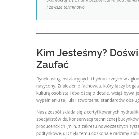
i zawsze terminowo.
Kim Jesteśmy? Doświ
Zaufać
Rynek usług instalacyjnych i hydraulicznych w agl
nasycony. Znalezienie fachowca, który łączy bogat
kulturą osobistą i dbałością o detale, wciąż byw
wypełnieniu tej luki i stworzeniu standardów obsługi
Nasz zespół składa się z certyfikowanych hydrauli
specjalistów ds. konserwacji technicznej budynków
producenckich (m.in. z zakresu nowoczesnych sy
podtynkowej). Dzięki temu doskonale radzimy sob