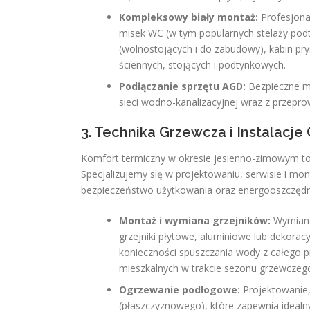
Kompleksowy biały montaż:
Profesjonal
misek WC (w tym popularnych stelaży pod
(wolnostojących i do zabudowy), kabin pry
ściennych, stojących i podtynkowych.
Podłączanie sprzętu AGD:
Bezpieczne m
sieci wodno-kanalizacyjnej wraz z przepr
3. Technika Grzewcza i Instalacj
Komfort termiczny w okresie jesienno-zimowym to a
Specjalizujemy się w projektowaniu, serwisie i m
bezpieczeństwo użytkowania oraz energooszczędnoś
Montaż i wymiana grzejników:
Wymiana 
grzejniki płytowe, aluminiowe lub dekorac
konieczności spuszczania wody z całego 
mieszkalnych w trakcie sezonu grzewczeg
Ogrzewanie podłogowe:
Projektowanie,
(płaszczyznowego), które zapewnia idealn