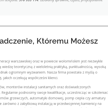
adczenie, Któremu Możesz
omeracji warszawskiej oraz w powiecie wołomińskim jest niezwykle
ą wiedzę teoretyczną z wieloletnią praktyką, punktualnością, wysoką
a jednak ogromnym wyzwaniem. Nasza firma powstała z myślą o
, jakich oczekują współcześni klienci.
ków, monterów instalacji sanitarnych oraz doświadczonych
. Regularnie podnosimy swoje kwalifikacje, uczestnicząc w szkolenia
stemów grzewczych, automatyki domowej, pomp ciepła czy armatury
ie zarówno z zabytkową instalacją w przedwojennej kamienicy na