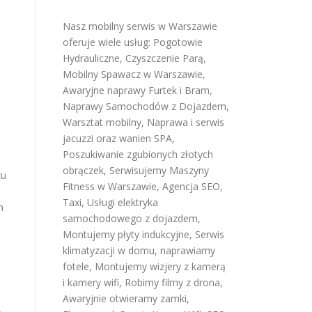
Nasz mobilny serwis w Warszawie
oferuje wiele usług:
Pogotowie
Hydrauliczne
,
Czyszczenie Parą
,
Mobilny Spawacz w Warszawie
,
Awaryjne naprawy Furtek i Bram
,
Naprawy Samochodów z Dojazdem
,
Warsztat mobilny
,
Naprawa i serwis
jacuzzi oraz wanien SPA
,
Poszukiwanie zgubionych złotych
obrączek
,
Serwisujemy Maszyny
zu
Fitness w Warszawie
,
Agencja SEO
,
Taxi
,
Usługi elektryka
h
samochodowego z dojazdem
,
Montujemy płyty indukcyjne
,
Serwis
klimatyzacji w domu
,
naprawiamy
fotele
,
Montujemy wizjery z kamerą
i kamery wifi
,
Robimy filmy z drona
,
Awaryjnie otwieramy zamki
,