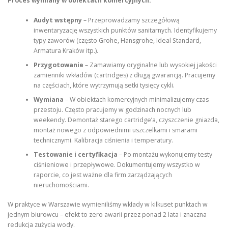
Proces wymiany w obiektach komercyjnych:
Audyt wstępny
– Przeprowadzamy szczegółową
inwentaryzację wszystkich punktów sanitarnych. Identyfikujemy
typy zaworów (często Grohe, Hansgrohe, Ideal Standard,
Armatura Kraków itp.).
Przygotowanie
– Zamawiamy oryginalne lub wysokiej jakości
zamienniki wkładów (cartridges) z długą gwarancją. Pracujemy
na częściach, które wytrzymują setki tysięcy cykli.
Wymiana
– W obiektach komercyjnych minimalizujemy czas
przestoju. Często pracujemy w godzinach nocnych lub
weekendy. Demontaż starego cartridge’a, czyszczenie gniazda,
montaż nowego z odpowiednimi uszczelkami i smarami
technicznymi. Kalibracja ciśnienia i temperatury.
Testowanie i certyfikacja
– Po montażu wykonujemy testy
ciśnieniowe i przepływowe. Dokumentujemy wszystko w
raporcie, co jest ważne dla firm zarządzających
nieruchomościami.
W praktyce w Warszawie wymieniliśmy wkłady w kilkuset punktach w
jednym biurowcu – efekt to zero awarii przez ponad 2 lata i znaczna
redukcja zużycia wody.