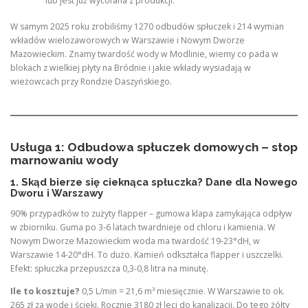
lub jest już wycofana z produkcji.
W samym 2025 roku zrobiliśmy 1270 odbudów spłuczek i 214 wymian
wkładów wielozaworowych w Warszawie i Nowym Dworze
Mazowieckim. Znamy twardość wody w Modlinie, wiemy co pada w
blokach z wielkiej płyty na Bródnie i jakie wkłady wysiadają w
wieżowcach przy Rondzie Daszyńskiego.
Usługa 1: Odbudowa spłuczek domowych – stop
marnowaniu wody
1. Skąd bierze się cieknąca spłuczka? Dane dla Nowego
Dworu i Warszawy
90% przypadków to zużyty flapper – gumowa klapa zamykająca odpływ
w zbiorniku. Guma po 3-6 latach twardnieje od chloru i kamienia. W
Nowym Dworze Mazowieckim woda ma twardość 19-23°dH, w
Warszawie 14-20°dH. To dużo. Kamień odkształca flapper i uszczelki.
Efekt: spłuczka przepuszcza 0,3-0,8 litra na minutę.
Ile to kosztuje?
0,5 L/min = 21,6 m³ miesięcznie. W Warszawie to ok.
265 zł za wodę i ścieki. Rocznie 3180 zł leci do kanalizacji. Do tego żółty