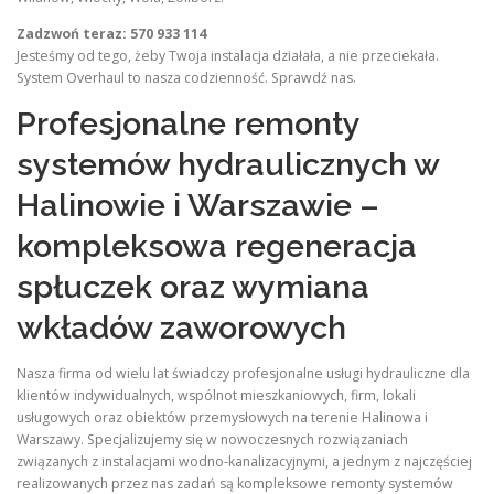
Zadzwoń teraz: 570 933 114
Jesteśmy od tego, żeby Twoja instalacja działała, a nie przeciekała.
System Overhaul to nasza codzienność. Sprawdź nas.
Profesjonalne remonty
systemów hydraulicznych w
Halinowie i Warszawie –
kompleksowa regeneracja
spłuczek oraz wymiana
wkładów zaworowych
Nasza firma od wielu lat świadczy profesjonalne usługi hydrauliczne dla
klientów indywidualnych, wspólnot mieszkaniowych, firm, lokali
usługowych oraz obiektów przemysłowych na terenie Halinowa i
Warszawy. Specjalizujemy się w nowoczesnych rozwiązaniach
związanych z instalacjami wodno-kanalizacyjnymi, a jednym z najczęściej
realizowanych przez nas zadań są kompleksowe remonty systemów