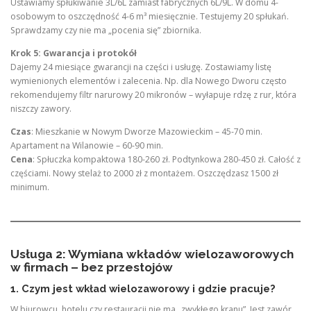
Ustawiamy spłukiwanie 3L/6L zamiast fabrycznych 6L/9L. W domu 4-
osobowym to oszczędność 4-6 m³ miesięcznie. Testujemy 20 spłukań.
Sprawdzamy czy nie ma „pocenia się” zbiornika.
Krok 5: Gwarancja i protokół
Dajemy 24 miesiące gwarancji na części i usługę. Zostawiamy listę
wymienionych elementów i zalecenia. Np. dla Nowego Dworu często
rekomendujemy filtr narurowy 20 mikronów – wyłapuje rdzę z rur, która
niszczy zawory.
Czas
: Mieszkanie w Nowym Dworze Mazowieckim – 45-70 min.
Apartament na Wilanowie – 60-90 min.
Cena
: Spłuczka kompaktowa 180-260 zł. Podtynkowa 280-450 zł. Całość z
częściami. Nowy stelaż to 2000 zł z montażem. Oszczędzasz 1500 zł
minimum.
Usługa 2: Wymiana wkładów wielozaworowych
w firmach – bez przestojów
1. Czym jest wkład wielozaworowy i gdzie pracuje?
W biurowcu, hotelu czy restauracji nie ma „zwykłego kranu”. Jest zawór