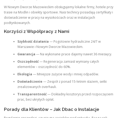
W Nowym Dworze Mazowieckim obsługujemy lokalne firmy, hotele przy
trasie na Modlin i obiekty sportowe. Nasi technicy posiadają certyfikaty i
doświadczenie w pracy na wysokościach oraz w instalacjach
podtynkowanych.
Korzyści z Współpracy z Nami
Szybkość działania
— Pogotowie hydrauliczne 24/7 w
Warszawie i Nowym Dworze Mazowieckim.
Gwarancja
— Na wykonane prace dajemy nawet 36 miesięcy.
Oszczędność
— Regeneracja zamiast wymiany całych
elementów – oszczędność do 60%.
Ekologia
— Mniejsze zużycie wody i mniej odpadów.
Doświadczenie
— Zespół z ponad 15-letnim stażem, setki
zrealizowanych overhauli.
Transparentność
— Dokładny kosztorys przed rozpoczęciem
prac, bez ukrytych opłat.
Porady dla Klientów – Jak Dbac o Instalacje
Regularnie sprawdzaj, czy nie ma zacieków pod spłuczką. Raz na rok