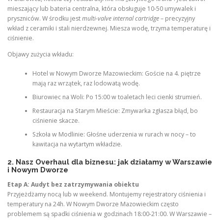
mieszający lub bateria centralna, która obsługuje 10-50 umywalek i
pryszniców. W środku jest
multi-valve internal cartridge
– precyzyjny
wkład z ceramiki i stali nierdzewnej. Miesza wodę, trzyma temperaturę i
ciśnienie.
Objawy zużycia wkładu:
Hotel w Nowym Dworze Mazowieckim: Goście na 4. piętrze
mają raz wrzątek, raz lodowatą wodę.
Biurowiec na Woli: Po 15:00 w toaletach leci cienki strumień.
Restauracja na Starym Mieście: Zmywarka zgłasza błąd, bo
ciśnienie skacze.
Szkoła w Modlinie: Głośne uderzenia w rurach w nocy – to
kawitacja na wytartym wkładzie.
2. Nasz Overhaul dla biznesu: jak działamy w Warszawie
i Nowym Dworze
Etap A: Audyt bez zatrzymywania obiektu
Przyjeżdżamy nocą lub w weekend. Montujemy rejestratory ciśnienia i
temperatury na 24h. W Nowym Dworze Mazowieckim często
problemem są spadki ciśnienia w godzinach 18:00-21:00. W Warszawie –