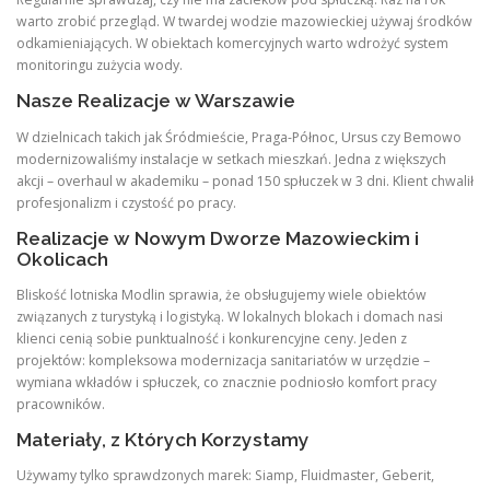
warto zrobić przegląd. W twardej wodzie mazowieckiej używaj środków
odkamieniających. W obiektach komercyjnych warto wdrożyć system
monitoringu zużycia wody.
Nasze Realizacje w Warszawie
W dzielnicach takich jak Śródmieście, Praga-Północ, Ursus czy Bemowo
modernizowaliśmy instalacje w setkach mieszkań. Jedna z większych
akcji – overhaul w akademiku – ponad 150 spłuczek w 3 dni. Klient chwalił
profesjonalizm i czystość po pracy.
Realizacje w Nowym Dworze Mazowieckim i
Okolicach
Bliskość lotniska Modlin sprawia, że obsługujemy wiele obiektów
związanych z turystyką i logistyką. W lokalnych blokach i domach nasi
klienci cenią sobie punktualność i konkurencyjne ceny. Jeden z
projektów: kompleksowa modernizacja sanitariatów w urzędzie –
wymiana wkładów i spłuczek, co znacznie podniosło komfort pracy
pracowników.
Materiały, z Których Korzystamy
Używamy tylko sprawdzonych marek: Siamp, Fluidmaster, Geberit,