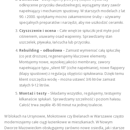
odkręcenie przycisku dwudzielnego), wyciągamy stary zawór
napełniający i mechanizm spustowy. W starszych modelach z lat
90. i 2000. spotykamy mocno zakamienione śruby – używamy
specjalnych preparatów i narzędzi, aby nie uszkodzić ceramiki.
Czyszczenie i ocena
– Całe wnętrze spłuczki jest myte pod
ciśnieniem, usuwamy osad wapienny. Sprawdzamy stan
uszczelek, pływaka, łańcucha lub przycisku.
Rebuilding – odbudowa
– Zamiast wymieniać całą spłuczkę
(co jest droższe), regenerujemy kluczowe elementy.
Montujemy nowe, wysokiej jakości membrany, zawory
napełniające typu „silent fill” (ciche napełnianie), nowe flappery
(klapy spustowe) z regulacją objętości spłukiwania. Dzięki temu
klient oszczędza wodę – można ustawić 3/6 litrów zamiast
stałych 9-12 litrów.
Montaż i testy
– Składamy wszystko, regulujemy, testujemy
kilkanaście spłukań. Sprawdzamy szczelność i poziom hałasu.
Całość trwa zwykle 45-90 minut na jednej toalecie.
W blokach na Ursynowie, Mokotowie czy Bielanach w Warszawie często
modernizujemy całe ciągi łazienkowe w mieszkaniach. W Nowym
Dworze Mazowieckim obsługujemy zarówno nowe osiedla, jak i starsze