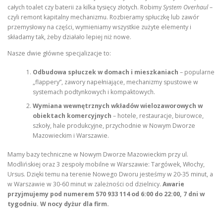
całych toalet czy baterii za kilka tysięcy złotych. Robimy
System Overhaul
–
czyli remont kapitalny mechanizmu. Rozbieramy spłuczkę lub zawór
przemysłowy na części, wymieniamy wszystkie zużyte elementy i
składamy tak, żeby działało lepiej niż nowe.
Nasze dwie główne specjalizacje to:
Odbudowa spłuczek w domach i mieszkaniach
– popularne
„flappery”, zawory napełniające, mechanizmy spustowe w
systemach podtynkowych i kompaktowych.
Wymiana wewnętrznych wkładów wielozaworowych w
obiektach komercyjnych
– hotele, restauracje, biurowce,
szkoły, hale produkcyjne, przychodnie w Nowym Dworze
Mazowieckim i Warszawie.
Mamy bazy techniczne w Nowym Dworze Mazowieckim przy ul.
Modlińskiej oraz 3 zespoły mobilne w Warszawie: Targówek, Włochy,
Ursus. Dzięki temu na terenie Nowego Dworu jesteśmy w 20-35 minut, a
w Warszawie w 30-60 minut w zależności od dzielnicy.
Awarie
przyjmujemy pod numerem 570 933 114 od 6:00 do 22:00, 7 dni w
tygodniu. W nocy dyżur dla firm.