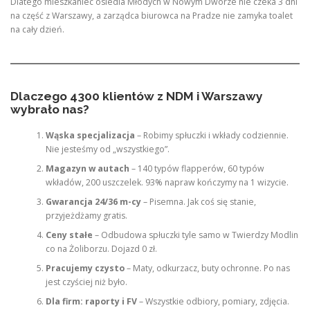
Dlatego mieszkaniec osiedla Młodych w Nowym Dworze nie czeka 3 dni
na część z Warszawy, a zarządca biurowca na Pradze nie zamyka toalet
na cały dzień.
Dlaczego 4300 klientów z NDM i Warszawy
wybrało nas?
Wąska specjalizacja
– Robimy spłuczki i wkłady codziennie.
Nie jesteśmy od „wszystkiego”.
Magazyn w autach
– 140 typów flapperów, 60 typów
wkładów, 200 uszczelek. 93% napraw kończymy na 1 wizycie.
Gwarancja 24/36 m-cy
– Pisemna. Jak coś się stanie,
przyjeżdżamy gratis.
Ceny stałe
– Odbudowa spłuczki tyle samo w Twierdzy Modlin
co na Żoliborzu. Dojazd 0 zł.
Pracujemy czysto
– Maty, odkurzacz, buty ochronne. Po nas
jest czyściej niż było.
Dla firm: raporty i FV
– Wszystkie odbiory, pomiary, zdjęcia.