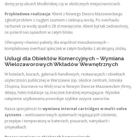
domy przy ulicach Modlińskiej czy w okolicznych miejscowościach.
Przykładowa realizacja:
Klient z Nowego Dworu Mazowieckiego
zgłosił problem z ciągłym szumem i cieknącą wodą. Po overhaulu
rachunek za wodę spadł o 28 zł miesięcznie. Klient był tak zadowolony,
że polecił nas sąsiadom w całym bloku.
Oferujemy również pakiety dla wspólnot mieszkaniowych –
kompleksowy overhaul spłuczek w całym budynku z atrakcyjną zniżką.
Usługi dla Obiektów Komercyjnych – Wymiana
Wielozaworowych Wkładów Wewnętrznych
W hotelach, biurach, galeriach handlowych, restauracjach i obiektach
użyteczności publicznej w Warszawie (np. okolice centrum, lotniska
Chopina, biurowce na Woli) oraz w Nowym Dworze Mazowieckim (firmy,
sklepy, hale) instalacje są znacznie bardziej wymagające. Wysokie
natężenie użytkowania powoduje szybkie zużycie zaworów.
Nasza specjalność to
wymiana internal cartridges w multi-valve
systems
– wielozaworowych systemach regulujących ciśnienie,
przepływ i temperaturę w bateriach, pisuarach, natryskach i
umywalkach.