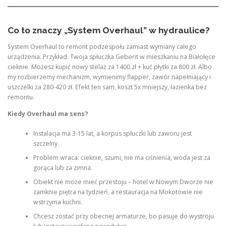
Co to znaczy „System Overhaul” w hydraulice?
System Overhaul to remont podzespołu zamiast wymiany całego
urządzenia. Przykład: Twoja spłuczka Geberit w mieszkaniu na Białołęce
cieknie. Możesz kupić nowy stelaż za 1400 zł + kuć płytki za 800 zł. Albo
my rozbierzemy mechanizm, wymienimy flapper, zawór napełniający i
uszczelki za 280-420 zł. Efekt ten sam, koszt 5x mniejszy, łazienka bez
remontu.
Kiedy Overhaul ma sens?
Instalacja ma 3-15 lat, a korpus spłuczki lub zaworu jest
szczelny.
Problem wraca: cieknie, szumi, nie ma ciśnienia, woda jest za
gorąca lub za zimna.
Obiekt nie może mieć przestoju – hotel w Nowym Dworze nie
zamknie piętra na tydzień, a restauracja na Mokotowie nie
wstrzyma kuchni.
Chcesz zostać przy obecnej armaturze, bo pasuje do wystroju