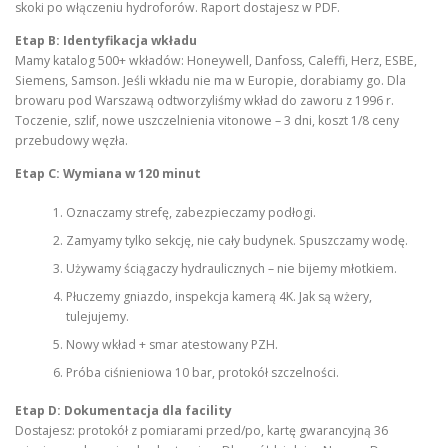
skoki po włączeniu hydroforów. Raport dostajesz w PDF.
Etap B: Identyfikacja wkładu
Mamy katalog 500+ wkładów: Honeywell, Danfoss, Caleffi, Herz, ESBE,
Siemens, Samson. Jeśli wkładu nie ma w Europie, dorabiamy go. Dla
browaru pod Warszawą odtworzyliśmy wkład do zaworu z 1996 r.
Toczenie, szlif, nowe uszczelnienia vitonowe – 3 dni, koszt 1/8 ceny
przebudowy węzła.
Etap C: Wymiana w 120 minut
Oznaczamy strefę, zabezpieczamy podłogi.
Zamyamy tylko sekcję, nie cały budynek. Spuszczamy wodę.
Używamy ściągaczy hydraulicznych – nie bijemy młotkiem.
Płuczemy gniazdo, inspekcja kamerą 4K. Jak są wżery,
tulejujemy.
Nowy wkład + smar atestowany PZH.
Próba ciśnieniowa 10 bar, protokół szczelności.
Etap D: Dokumentacja dla facility
Dostajesz: protokół z pomiarami przed/po, kartę gwarancyjną 36