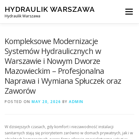
Skip
HYDRAULIK WARSZAWA
to
Menu
content
Hydraulik Warszawa
HYDRAULIK WARSZAWA – WYMIANA SPŁUCZKI ITP..
Kompleksowe Modernizacje
Systemów Hydraulicznych w
Warszawie i Nowym Dworze
OBSŁUGIWANE LOKALIZACJE – WARSZAWA I OKOLICE
Mazowieckim – Profesjonalna
Naprawa i Wymiana Spłuczek oraz
KONTAKT
Zaworów
POSTED ON
MAY 20, 2026
BY
ADMIN
W dzisiejszych czasach, gdy komfort i niezawodność instalacji
sanitarnych stają się priorytetem zarówno w domach prywatnych, jak i w