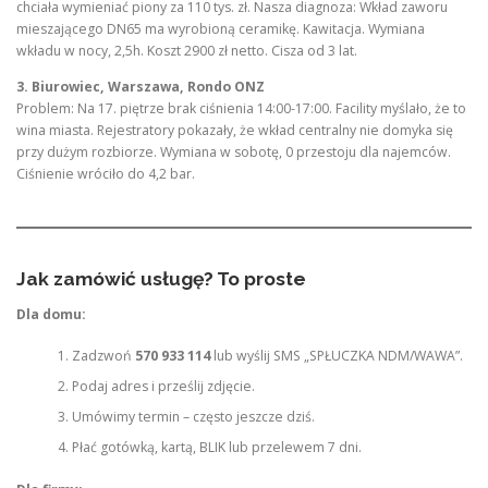
chciała wymieniać piony za 110 tys. zł. Nasza diagnoza: Wkład zaworu
mieszającego DN65 ma wyrobioną ceramikę. Kawitacja. Wymiana
wkładu w nocy, 2,5h. Koszt 2900 zł netto. Cisza od 3 lat.
3. Biurowiec, Warszawa, Rondo ONZ
Problem: Na 17. piętrze brak ciśnienia 14:00-17:00. Facility myślało, że to
wina miasta. Rejestratory pokazały, że wkład centralny nie domyka się
przy dużym rozbiorze. Wymiana w sobotę, 0 przestoju dla najemców.
Ciśnienie wróciło do 4,2 bar.
Jak zamówić usługę? To proste
Dla domu:
Zadzwoń
570 933 114
lub wyślij SMS „SPŁUCZKA NDM/WAWA”.
Podaj adres i prześlij zdjęcie.
Umówimy termin – często jeszcze dziś.
Płać gotówką, kartą, BLIK lub przelewem 7 dni.