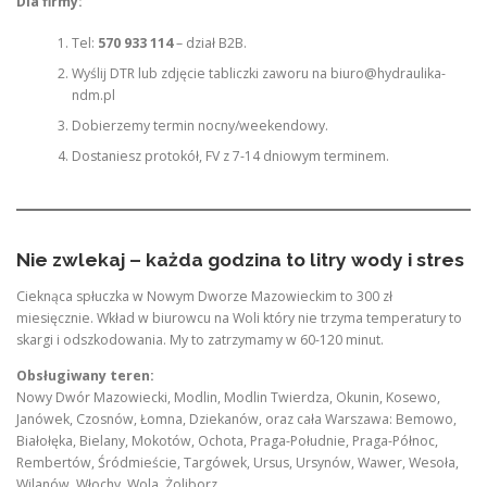
Dla firmy:
Tel:
570 933 114
– dział B2B.
Wyślij DTR lub zdjęcie tabliczki zaworu na biuro@hydraulika-
ndm.pl
Dobierzemy termin nocny/weekendowy.
Dostaniesz protokół, FV z 7-14 dniowym terminem.
Nie zwlekaj – każda godzina to litry wody i stres
Cieknąca spłuczka w Nowym Dworze Mazowieckim to 300 zł
miesięcznie. Wkład w biurowcu na Woli który nie trzyma temperatury to
skargi i odszkodowania. My to zatrzymamy w 60-120 minut.
Obsługiwany teren:
Nowy Dwór Mazowiecki, Modlin, Modlin Twierdza, Okunin, Kosewo,
Janówek, Czosnów, Łomna, Dziekanów, oraz cała Warszawa: Bemowo,
Białołęka, Bielany, Mokotów, Ochota, Praga-Południe, Praga-Północ,
Rembertów, Śródmieście, Targówek, Ursus, Ursynów, Wawer, Wesoła,
Wilanów, Włochy, Wola, Żoliborz.