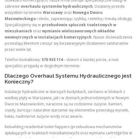
obiektach komercyjnych, nasza firma oferuje specjalistyczne usługi w
zakresie
overhaulu systemów hydraulicznych
. Działamy przede
wszystkim na terenie
Warszawy
oraz
Nowego Dworu
Mazowieckiego
i okolic, zapewniając szybką, rzetelną i trwałą obsługę.
Specjalizujemy się w
przebudowie spłuczek toaletowych w
mieszkaniach
oraz
wymianie wielozaworowych wkładów
wewnętrznych w instalacjach komercyjnych
. Nasze doświadczenia
pozwalają klientom cieszyć się bezawaryjnym działaniem sanitariatów
przez wiele lat.
Telefon kontaktowy:
570 933 114
– dzwoń o każdej porze, a nasi
specjaliści przyjadą w dogodnym terminie.
Dlaczego Overhaul Systemu Hydraulicznego jest
Konieczny?
Instalacje hydrauliczne w starszych budynkach, zarówno w blokach z
wielkiej płyty w Warszawie, jak i w domach jednorodzinnych w Nowym
Dworze Mazowieckim, narażone są na codzienne zużycie. Kamień,
osady, korozja i naturalne starzenie się elementów powodują wycieki,
hałas, nadmierne zużycie wody oraz awarie.
Rebuilding residential toilet flappers (przebudowa mechanizmów
spłukujących w toaletach mieszkaniowych) oraz wymiana cartridge’ów w