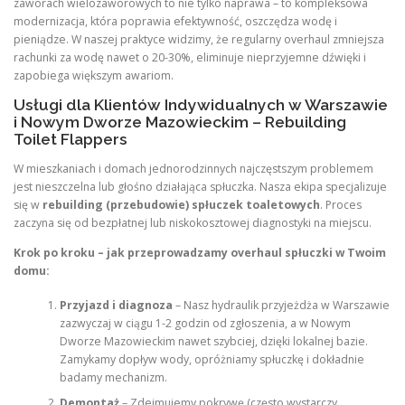
zaworach wielozaworowych to nie tylko naprawa – to kompleksowa
modernizacja, która poprawia efektywność, oszczędza wodę i
pieniądze. W naszej praktyce widzimy, że regularny overhaul zmniejsza
rachunki za wodę nawet o 20-30%, eliminuje nieprzyjemne dźwięki i
zapobiega większym awariom.
Usługi dla Klientów Indywidualnych w Warszawie
i Nowym Dworze Mazowieckim – Rebuilding
Toilet Flappers
W mieszkaniach i domach jednorodzinnych najczęstszym problemem
jest nieszczelna lub głośno działająca spłuczka. Nasza ekipa specjalizuje
się w
rebuilding (przebudowie) spłuczek toaletowych
. Proces
zaczyna się od bezpłatnej lub niskokosztowej diagnostyki na miejscu.
Krok po kroku – jak przeprowadzamy overhaul spłuczki w Twoim
domu:
Przyjazd i diagnoza
– Nasz hydraulik przyjeżdża w Warszawie
zazwyczaj w ciągu 1-2 godzin od zgłoszenia, a w Nowym
Dworze Mazowieckim nawet szybciej, dzięki lokalnej bazie.
Zamykamy dopływ wody, opróżniamy spłuczkę i dokładnie
badamy mechanizm.
Demontaż
– Zdejmujemy pokrywę (często wystarczy