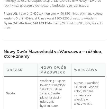
miesięcy, zalecenia eksploatacyjne. Dla spółdzielni w Nowym Dworze
robimy też zgłoszenie do nadzoru budowlanego jeśli trzeba.
Przestój
: 1 zawór DN50 wymieniamy w 90-150 minut. Wymiana całego
węzła to 5 dni i 40 tys. zł. U nas koszt 1800-3200 zł netto z wkładem.
Dyżur 24h dla firm: 570 933 114
– mamy OC 2 mln zł, NIP, KRS, wpis do
BDO.
Nowy Dwór Mazowiecki vs Warszawa – różnice,
które znamy
NOWY DWÓR
OBSZAR
WARSZAWA
MAZOWIECKI
Wodociąg + ujęcia
MPWiK. Twardość
lokalne. Twardość
14-20°dH. Wysoki
19-23°dH, dużo
chlor, stabilne
Woda
żelaza. Częste
ciśnienie ale
płukania sieci =
wysokie w
uderzenia
wieżowcach.
hydrauliczne.