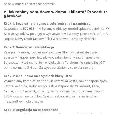
osad w muszli i niszczenie ceramiki.
2. Jak robimy odbudowę w domu u klienta? Procedura
5 kroków
Krok 1: Bezpłatna diagnoza telefoniczna i na miejscu
Dzwonisz na
570 933 114
. Pytamy o objawy, model spłuczki, dzielnicę. W
80% przypadków po zdjęciu wysłanym MMS wiemy, jakie części zabrać.
Dojazd Nowy Dwór Mazowiecki i Warszawa – 0 zł przy zleceniu.
Krok 2: Demontaż i weryfikacja
Zakręcamy wodę, rozbieramy spłuczkę. Klient widzi zużyte części:
sparciały flapper, pęknięty pływak, zakamieniony zawór spustowy.
Sprawdzamy też ciśnienie – w blokach na Tarchominie często jest 6-7
bar, a norma to 3-4 bar. Za wysokie ciśnienie rozwala zawory.
Krok 3: Odbudowa na częściach klasy OEM
Wymieniamy komplet: flapper lub uszczelka kosza, zawór napełniający,
uszczelka dolna, śruby, wężyk jeśli jest sparciały. W Geberit, Tece,
Grohe, Koło, Cersanit, Roca używamy oryginałów lub zamienników z
EPDM odpornym na chlor. Czyścimy zbiornik z kamienia środkiem
nieszkodliwym dla plastiku.
Krok 4: Regulacja na oszczędność