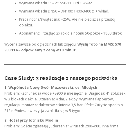
Wymiana wkładu 1″ – 2″: 550-1100 zł + wkład.
Wymiana wkładu DN50 – DN100: 1400-3400 zł + wkład.
Praca nocna/świąteczna: +25%. Ale nie płacisz za przestój
obiektu.
Abonament: Przegląd 2x rok dla hotelu 50-pokoi – 1800 zł/rok.
Wycena zawsze po oględzinach lub zdjęciu.
Wyślij foto na MMS: 570
933 114 – odpowiemy z ceną w 10 minut.
Case Study: 3 realizacje z naszego podwórka
1. Wspólnota Nowy Dwór Mazowiecki, os. Młodych
Problem: Rachunek za wodę +8900 zł miesięcznie. Diagnoza: 41 spłuczek
w 3 blokach cieknie. Działanie: 4 dni, 2 ekipy. Wymiana flapperów,
regulacja, montaż reduktorów ciśnienia 3,5 bar. Efekt: Zużycie spadło o
212 m³/mies. Inwestycja zwróciła się w 5 tygodni.
2. Hotel przy lotnisku Modlin
Problem: Goście zgłaszają „uderzenia” w rurach 2:00-4:00. Inna firma