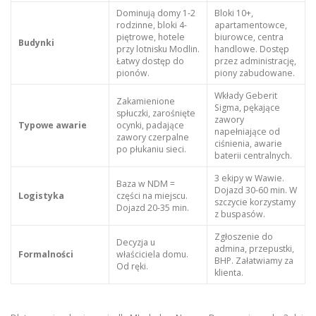
Dominują domy 1-2
Bloki 10+,
rodzinne, bloki 4-
apartamentowce,
piętrowe, hotele
biurowce, centra
Budynki
przy lotnisku Modlin.
handlowe. Dostęp
Łatwy dostęp do
przez administrację,
pionów.
piony zabudowane.
Wkłady Geberit
Zakamienione
Sigma, pękające
spłuczki, zarośnięte
zawory
Typowe awarie
ocynki, padające
napełniające od
zawory czerpalne
ciśnienia, awarie
po płukaniu sieci.
baterii centralnych.
3 ekipy w Wawie.
Baza w NDM =
Dojazd 30-60 min. W
Logistyka
części na miejscu.
szczycie korzystamy
Dojazd 20-35 min.
z buspasów.
Zgłoszenie do
Decyzja u
admina, przepustki,
Formalności
właściciela domu.
BHP. Załatwiamy za
Od ręki.
klienta.