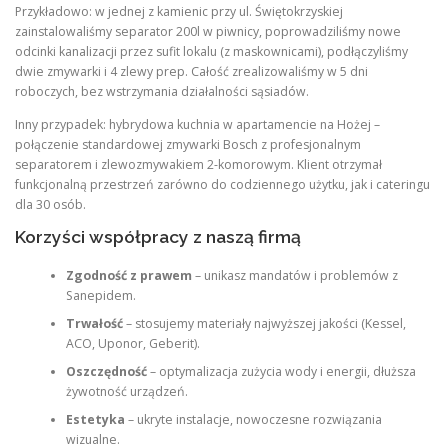
Przykładowo: w jednej z kamienic przy ul. Świętokrzyskiej
zainstalowaliśmy separator 200l w piwnicy, poprowadziliśmy nowe
odcinki kanalizacji przez sufit lokalu (z maskownicami), podłączyliśmy
dwie zmywarki i 4 zlewy prep. Całość zrealizowaliśmy w 5 dni
roboczych, bez wstrzymania działalności sąsiadów.
Inny przypadek: hybrydowa kuchnia w apartamencie na Hożej –
połączenie standardowej zmywarki Bosch z profesjonalnym
separatorem i zlewozmywakiem 2-komorowym. Klient otrzymał
funkcjonalną przestrzeń zarówno do codziennego użytku, jak i cateringu
dla 30 osób.
Korzyści współpracy z naszą firmą
Zgodność z prawem
– unikasz mandatów i problemów z
Sanepidem.
Trwałość
– stosujemy materiały najwyższej jakości (Kessel,
ACO, Uponor, Geberit).
Oszczędność
– optymalizacja zużycia wody i energii, dłuższa
żywotność urządzeń.
Estetyka
– ukryte instalacje, nowoczesne rozwiązania
wizualne.