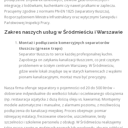
integrację z lodówkami, kuchenkami czy nawet pralkami w zapleczu.
Pracujemy zgodnie z normami PN-EN 1825 (separatory tłuszczu),
Rozporządzeniem Ministra Infrastruktury oraz wytycznymi Sanepidu i
Państwowej Inspekcji Pracy.
Zakres naszych usług w Śródmieściu i Warszawie
Montaż i podłączanie komercyjnych separatorów
tłuszczu (grease traps)
Separator tłuszczu to serce każdej profesjonalnej kuchni.
Zapobiega on zatykaniu kanalizacji tłuszczem, co jest częstym
problemem w ścisłym centrum Warszawy. W Śródmieściu,
gdzie wiele lokali znajduje się w starych kamienicach z wąskimi
pionami kanalizacyjnymi, montaż musi być precyzyjny.
Nasza firma oferuje separatory o pojemności od 20 do 500 litrów –
dobierane indywidualnie do wielkości lokalu i oczekiwanego obciążenia
(np. restauracja azjatycka z dużą ilością oleju vs. kawiarnia). Montujemy
modele automatyczne i manualne, z alarmami poziomu, z możliwością
podłączenia do kanalizacji miejskiej. Proces obejmuje: pomiar
istniejącej instalacji, frezowanie otworów, uszczelnianie, testy
szczelności i szkolenie personelu z obsługi. W Śródmieściu realizujemy
takie prace często w godzinach nocnych lub weekendy, aby nie zakłócać