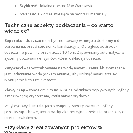
Szybkość
– lokalna obecność w Warszawie.
Gwarancja
– do 60 miesięcy na montaż i materiały.
Techniczne aspekty podłączania – co warto
wiedzieć?
Separator tłuszczu
musi być montowany w miejscu dostępnym do
opróżniania, przed studzienką kanalizacyjną. Odległość od źródeł
tłuszczu nie powinna przekraczać 10-15m. Zapewniamy automatyczne
systemy dozowania enzymów, które rozkładają tłuszcze.
Zmywarki
– zapotrzebowanie na wodę nawet 300-800 l/h. Wymagane
jest uzdatnianie wody (odkamienianie), aby uniknąć awarii grzałek.
Montujemy filtry i zmiękczacze.
Zlewy prep
– spadek minimum 2-3% na odcinkach odpływowych. Syfony
z możliwością czyszczenia, kratki antyodpryskowe.
W hybrydowych instalacjach stosujemy zawory zwrotne i syfony
przeciwzapachowe, aby zapachy z komercyjnej części nie przenikały do
stref mieszkalnych.
Przykłady zrealizowanych projektów w
Warszawie