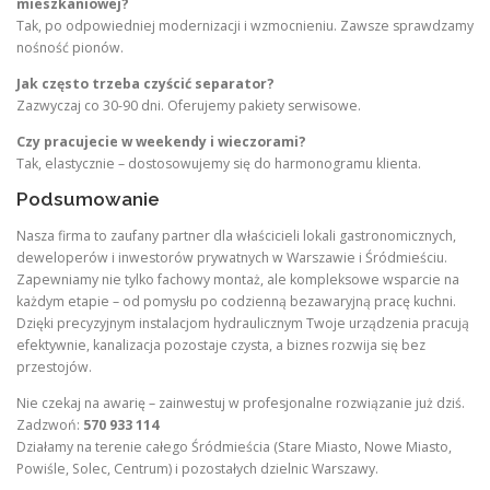
mieszkaniowej?
Tak, po odpowiedniej modernizacji i wzmocnieniu. Zawsze sprawdzamy
nośność pionów.
Jak często trzeba czyścić separator?
Zazwyczaj co 30-90 dni. Oferujemy pakiety serwisowe.
Czy pracujecie w weekendy i wieczorami?
Tak, elastycznie – dostosowujemy się do harmonogramu klienta.
Podsumowanie
Nasza firma to zaufany partner dla właścicieli lokali gastronomicznych,
deweloperów i inwestorów prywatnych w Warszawie i Śródmieściu.
Zapewniamy nie tylko fachowy montaż, ale kompleksowe wsparcie na
każdym etapie – od pomysłu po codzienną bezawaryjną pracę kuchni.
Dzięki precyzyjnym instalacjom hydraulicznym Twoje urządzenia pracują
efektywnie, kanalizacja pozostaje czysta, a biznes rozwija się bez
przestojów.
Nie czekaj na awarię – zainwestuj w profesjonalne rozwiązanie już dziś.
Zadzwoń:
570 933 114
Działamy na terenie całego Śródmieścia (Stare Miasto, Nowe Miasto,
Powiśle, Solec, Centrum) i pozostałych dzielnic Warszawy.