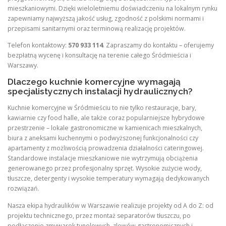
mieszkaniowymi. Dzięki wieloletniemu doświadczeniu na lokalnym rynku
zapewniamy najwyższą jakość usług, zgodność z polskimi normami i
przepisami sanitarnymi oraz terminową realizację projektów.
Telefon kontaktowy:
570 933 114
. Zapraszamy do kontaktu – oferujemy
bezpłatną wycenę i konsultację na terenie całego Śródmieścia i
Warszawy.
Dlaczego kuchnie komercyjne wymagają
specjalistycznych instalacji hydraulicznych?
Kuchnie komercyjne w Śródmieściu to nie tylko restauracje, bary,
kawiarnie czy food halle, ale także coraz popularniejsze hybrydowe
przestrzenie – lokale gastronomiczne w kamienicach mieszkalnych,
biura z aneksami kuchennymi o podwyższonej funkcjonalności czy
apartamenty z możliwością prowadzenia działalności cateringowej.
Standardowe instalacje mieszkaniowe nie wytrzymują obciążenia
generowanego przez profesjonalny sprzęt. Wysokie zużycie wody,
tłuszcze, detergenty i wysokie temperatury wymagają dedykowanych
rozwiązań.
Nasza ekipa hydraulików w Warszawie realizuje projekty od A do Z: od
projektu technicznego, przez montaż separatorów tłuszczu, po
podłączenie zmywarek tunelowych, zlewów gastronomicznych i