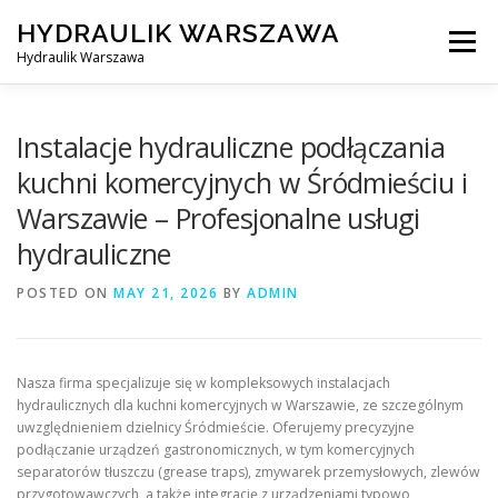
Skip
HYDRAULIK WARSZAWA
to
Menu
content
Hydraulik Warszawa
HYDRAULIK WARSZAWA – WYMIANA SPŁUCZKI ITP..
Instalacje hydrauliczne podłączania
kuchni komercyjnych w Śródmieściu i
Warszawie – Profesjonalne usługi
OBSŁUGIWANE LOKALIZACJE – WARSZAWA I OKOLICE
hydrauliczne
POSTED ON
KONTAKT
MAY 21, 2026
BY
ADMIN
Nasza firma specjalizuje się w kompleksowych instalacjach
hydraulicznych dla kuchni komercyjnych w Warszawie, ze szczególnym
uwzględnieniem dzielnicy Śródmieście. Oferujemy precyzyjne
podłączanie urządzeń gastronomicznych, w tym komercyjnych
separatorów tłuszczu (grease traps), zmywarek przemysłowych, zlewów
przygotowawczych, a także integrację z urządzeniami typowo