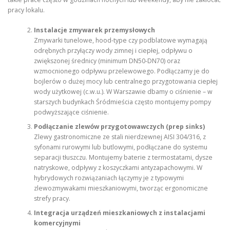
pracy lokalu.
Instalacje zmywarek przemysłowych
Zmywarki tunelowe, hood-type czy podblatowe wymagają
odrębnych przyłączy wody zimnej i ciepłej, odpływu o
zwiększonej średnicy (minimum DN50-DN70) oraz
wzmocnionego odpływu przelewowego. Podłączamy je do
bojlerów o dużej mocy lub centralnego przygotowania ciepłej
wody użytkowej (c.w.u.). W Warszawie dbamy o ciśnienie – w
starszych budynkach Śródmieścia często montujemy pompy
podwyższające ciśnienie.
Podłączanie zlewów przygotowawczych (prep sinks)
Zlewy gastronomiczne ze stali nierdzewnej AISI 304/316, z
syfonami rurowymi lub butlowymi, podłączane do systemu
separacji tłuszczu. Montujemy baterie z termostatami, dysze
natryskowe, odpływy z koszyczkami antyzapachowymi. W
hybrydowych rozwiązaniach łączymy je z typowymi
zlewozmywakami mieszkaniowymi, tworząc ergonomiczne
strefy pracy.
Integracja urządzeń mieszkaniowych z instalacjami
komercyjnymi