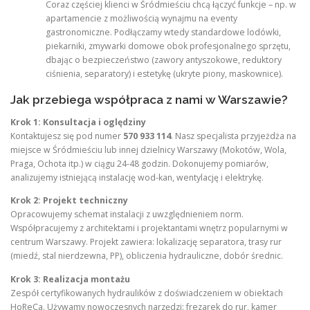
Coraz częściej klienci w Śródmieściu chcą łączyć funkcje – np. w
apartamencie z możliwością wynajmu na eventy
gastronomiczne. Podłączamy wtedy standardowe lodówki,
piekarniki, zmywarki domowe obok profesjonalnego sprzętu,
dbając o bezpieczeństwo (zawory antyszokowe, reduktory
ciśnienia, separatory) i estetykę (ukryte piony, maskownice).
Jak przebiega współpraca z nami w Warszawie?
Krok 1: Konsultacja i oględziny
Kontaktujesz się pod numer
570 933 114
. Nasz specjalista przyjeżdża na
miejsce w Śródmieściu lub innej dzielnicy Warszawy (Mokotów, Wola,
Praga, Ochota itp.) w ciągu 24-48 godzin. Dokonujemy pomiarów,
analizujemy istniejącą instalację wod-kan, wentylację i elektrykę.
Krok 2: Projekt techniczny
Opracowujemy schemat instalacji z uwzględnieniem norm.
Współpracujemy z architektami i projektantami wnętrz popularnymi w
centrum Warszawy. Projekt zawiera: lokalizację separatora, trasy rur
(miedź, stal nierdzewna, PP), obliczenia hydrauliczne, dobór średnic.
Krok 3: Realizacja montażu
Zespół certyfikowanych hydraulików z doświadczeniem w obiektach
HoReCa. Używamy nowoczesnych narzędzi: frezarek do rur, kamer