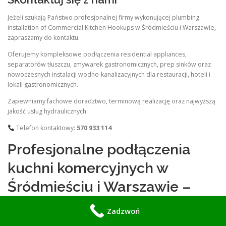
Jeżeli szukają Państwo profesjonalnej firmy wykonującej plumbing
installation of Commercial Kitchen Hookups w Śródmieściu i Warszawie,
zapraszamy do kontaktu.
Oferujemy kompleksowe podłączenia residential appliances,
separatorów tłuszczu, zmywarek gastronomicznych, prep sinków oraz
nowoczesnych instalacji wodno-kanalizacyjnych dla restauracji, hoteli i
lokali gastronomicznych.
Zapewniamy fachowe doradztwo, terminową realizację oraz najwyższą
jakość usług hydraulicznych.
Telefon kontaktowy:
570 933 114
Profesjonalne podłączenia
kuchni komercyjnych w
Śródmieściu i Warszawie –
kompleksowe instalacje
Zadzwoń
hydrauliczne dla gastronomii i