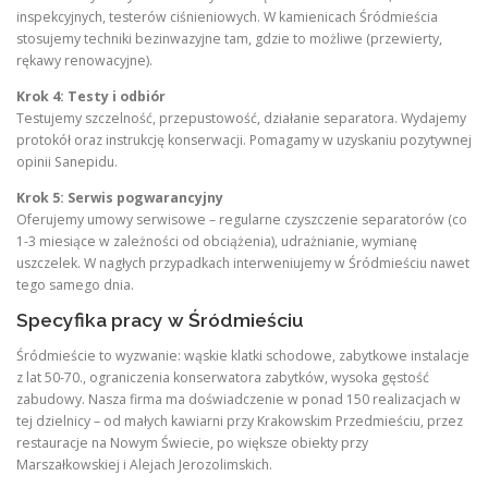
inspekcyjnych, testerów ciśnieniowych. W kamienicach Śródmieścia
stosujemy techniki bezinwazyjne tam, gdzie to możliwe (przewierty,
rękawy renowacyjne).
Krok 4: Testy i odbiór
Testujemy szczelność, przepustowość, działanie separatora. Wydajemy
protokół oraz instrukcję konserwacji. Pomagamy w uzyskaniu pozytywnej
opinii Sanepidu.
Krok 5: Serwis pogwarancyjny
Oferujemy umowy serwisowe – regularne czyszczenie separatorów (co
1-3 miesiące w zależności od obciążenia), udrażnianie, wymianę
uszczelek. W nagłych przypadkach interweniujemy w Śródmieściu nawet
tego samego dnia.
Specyfika pracy w Śródmieściu
Śródmieście to wyzwanie: wąskie klatki schodowe, zabytkowe instalacje
z lat 50-70., ograniczenia konserwatora zabytków, wysoka gęstość
zabudowy. Nasza firma ma doświadczenie w ponad 150 realizacjach w
tej dzielnicy – od małych kawiarni przy Krakowskim Przedmieściu, przez
restauracje na Nowym Świecie, po większe obiekty przy
Marszałkowskiej i Alejach Jerozolimskich.