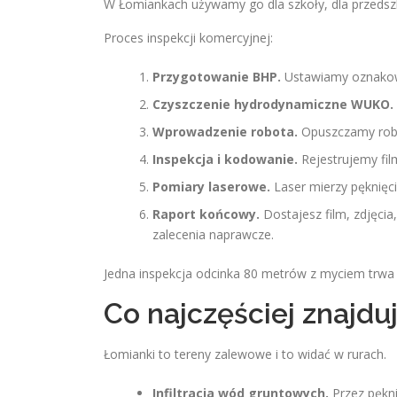
W Łomiankach używamy go dla szkoły, dla przedszkola
Proces inspekcji komercyjnej:
Przygotowanie BHP.
Ustawiamy oznakowa
Czyszczenie hydrodynamiczne WUKO.
Wprowadzenie robota.
Opuszczamy robo
Inspekcja i kodowanie.
Rejestrujemy fil
Pomiary laserowe.
Laser mierzy pęknięci
Raport końcowy.
Dostajesz film, zdjęcia
zalecenia naprawcze.
Jedna inspekcja odcinka 80 metrów z myciem trwa 
Co najczęściej znajd
Łomianki to tereny zalewowe i to widać w rurach.
Infiltracja wód gruntowych.
Przez pękni