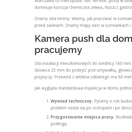
Warszawa to metropolia. Sieć MPWiK, piony w blo
dominuje korozja chemiczna żeliwa, tłuszcz gastron
Znamy oba tereny. Wiemy, jak pracować w Łomian
przed zalaniem. Znamy mapy sieci w Łomiankach i 
Kamera push dla dom
pracujemy
Dla instalacji mieszkaniowych do średnicy 160 m
Głowica 25 mm do podejść pod umywalką, głowi
przyłączy. Przewód z włókna szklanego ma 60 metró
Jak wygląda standardowa inspekcja w domu jednor
Wywiad techniczny.
Pytamy o rok budowy
problem nasila się po roztopach i po desz
Przygotowanie miejsca pracy.
Rozkłada
podłogę.