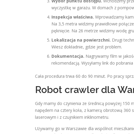
Wybór punktu dostępu.
Wchodzimy przez
wyczystkę w garażu. W domach z pompown
Inspekcja właściwa.
Wprowadzamy kamerę
Na 3,5 metra widzimy prawidłowe połączen
pęknięcie. Na 26 metrze widzimy wodę gr
Lokalizacja na powierzchni.
Drugi techn
Wiesz dokładnie, gdzie jest problem.
Dokumentacja.
Nagrywamy film w jakośc
rekomendacją. Wysyłamy link do pobrania 
Cała procedura trwa 60 do 90 minut. Po pracy spr
Robot crawler dla Wa
Gdy mamy do czynienia ze średnicą powyżej 150
napędem na cztery koła, z kamerą obrotową 360 
laserowym i z czujnikiem inklinometru.
Używamy go w Warszawie dla wspólnot mieszkaniowyc