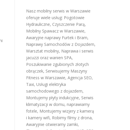
Nasz mobilny serwis w Warszawie
oferuje wiele usług:
Pogotowie
Hydrauliczne
,
Czyszczenie Parą
,
Mobilny Spawacz w Warszawie
,
Awaryjne naprawy Furtek i Bram
,
mi
Naprawy Samochodów z Dojazdem
,
Warsztat mobilny
,
Naprawa i serwis
jacuzzi oraz wanien SPA
,
Poszukiwanie zgubionych złotych
obrączek
,
Serwisujemy Maszyny
Fitness w Warszawie
,
Agencja SEO
,
Taxi
,
Usługi elektryka
samochodowego z dojazdem
,
Montujemy płyty indukcyjne
,
Serwis
klimatyzacji w domu
,
naprawiamy
fotele
,
Montujemy wizjery z kamerą
i kamery wifi
,
Robimy filmy z drona
,
Awaryjnie otwieramy zamki
,