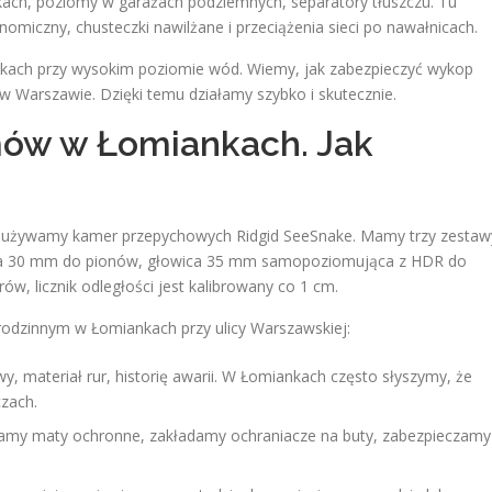
kach, poziomy w garażach podziemnych, separatory tłuszczu. Tu
omiczny, chusteczki nawilżane i przeciążenia sieci po nawałnicach.
kach przy wysokim poziomie wód. Wiemy, jak zabezpieczyć wykop
w Warszawie. Dzięki temu działamy szybko i skutecznie.
ów w Łomiankach. Jak
m używamy kamer przepychowych Ridgid SeeSnake. Mamy trzy zestaw
ca 30 mm do pionów, głowica 35 mm samopoziomująca z HDR do
w, licznik odległości jest kalibrowany co 1 cm.
odzinnym w Łomiankach przy ulicy Warszawskiej:
, materiał rur, historię awarii. W Łomiankach często słyszymy, że
czach.
my maty ochronne, zakładamy ochraniacze na buty, zabezpieczamy