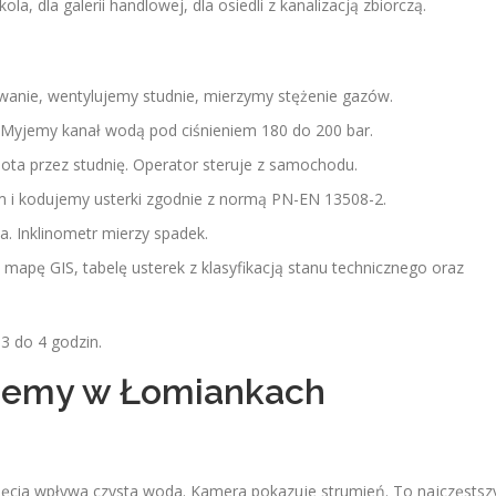
, dla galerii handlowej, dla osiedli z kanalizacją zbiorczą.
nie, wentylujemy studnie, mierzymy stężenie gazów.
Myjemy kanał wodą pod ciśnieniem 180 do 200 bar.
ta przez studnię. Operator steruje z samochodu.
m i kodujemy usterki zgodnie z normą PN-EN 13508-2.
a. Inklinometr mierzy spadek.
, mapę GIS, tabelę usterek z klasyfikacją stanu technicznego oraz
3 do 4 godzin.
ujemy w Łomiankach
ęcia wpływa czysta woda. Kamera pokazuje strumień. To najczęstsz