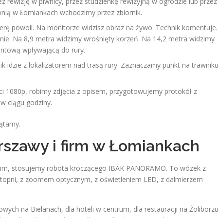
 rewizję w piwnicy, przez studzienkę rewizyjną w ogrodzie lub przez
ią w Łomiankach wchodzimy przez zbiornik.
 powoli. Na monitorze widzisz obraz na żywo. Technik komentuje.
ie. Na 8,9 metra widzimy wrośnięty korzeń. Na 14,2 metra widzimy
untową wpływającą do rury.
ik idzie z lokalizatorem nad trasą rury. Zaznaczamy punkt na trawniku
i 1080p, robimy zdjęcia z opisem, przygotowujemy protokół z
w ciągu godziny.
zątamy.
rszawy i firm w Łomiankach
 mm, stosujemy robota kroczącego IBAK PANORAMO. To wózek z
stopni, z zoomem optycznym, z oświetleniem LED, z dalmierzem
h na Bielanach, dla hoteli w centrum, dla restauracji na Żoliborzu