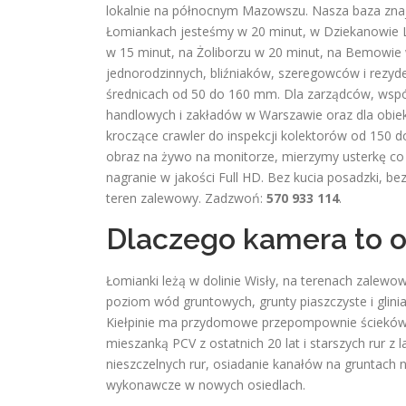
lokalnie na północnym Mazowszu. Nasza baza znajdu
Łomiankach jesteśmy w 20 minut, w Dziekanowie L
w 15 minut, na Żoliborzu w 20 minut, na Bemowie 
jednorodzinnych, bliźniaków, szeregowców i rezy
średnicach od 50 do 160 mm. Dla zarządców, wspólno
handlowych i zakładów w Warszawie oraz dla obie
kroczące crawler do inspekcji kolektorów od 15
obraz na żywo na monitorze, mierzymy usterkę co 
nagranie w jakości Full HD. Bez kucia posadzki, 
teren zalewowy. Zadzwoń:
570 933 114
.
Dlaczego kamera to 
Łomianki leżą w dolinie Wisły, na terenach zale
poziom wód gruntowych, grunty piaszczyste i glin
Kiełpinie ma przydomowe przepompownie ścieków, b
mieszanką PCV z ostatnich 20 lat i starszych rur z 
nieszczelnych rur, osiadanie kanałów na gruntach 
wykonawcze w nowych osiedlach.