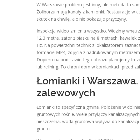
W Warszawie problem jest inny, ale metoda ta sama
Żoliborzu mają kanały z kamionki. Restauracje w 
skutek na chwilę, ale nie pokazuje przyczyny.
Inspekcja wideo zmienia wszystko. Widzimy wnętrze
12,3 metra, zator z piasku na 8 metrach, kawałe
Hz. Na powierzchni technik z lokalizatorem zaznac
formacie MP4, zdjęcia z nadrukowanym metrażem i
Dopiero na podstawie tego obrazu planujemy fre
lub relining. To chroni dom w Łomiankach przed z
Łomianki i Warszawa.
zalewowych
Łomianki to specyficzna gmina. Położenie w doli
gruntowych rośnie. Wiele przyłączy kanalizacyjnych
nieszczelna, woda gruntowa wpływa do kanalizacji i
gruntu.