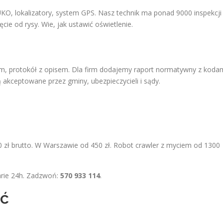
O, lokalizatory, system GPS. Nasz technik ma ponad 9000 inspekcji
cie od rysy. Wie, jak ustawić oświetlenie.
żem, protokół z opisem. Dla firm dodajemy raport normatywny z koda
akceptowane przez gminy, ubezpieczycieli i sądy.
 zł brutto. W Warszawie od 450 zł. Robot crawler z myciem od 1300
arie 24h. Zadzwoń:
570 933 114
.
ić