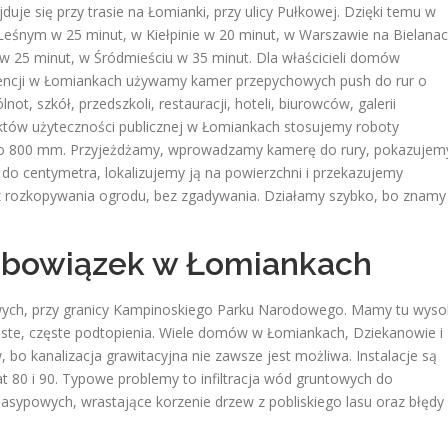
je się przy trasie na Łomianki, przy ulicy Pułkowej. Dzięki temu w
eśnym w 25 minut, w Kiełpinie w 20 minut, w Warszawie na Bielana
w 25 minut, w Śródmieściu w 35 minut. Dla właścicieli domów
dencji w Łomiankach używamy kamer przepychowych push do rur o
t, szkół, przedszkoli, restauracji, hoteli, biurowców, galerii
któw użyteczności publicznej w Łomiankach stosujemy roboty
0 do 800 mm. Przyjeżdżamy, wprowadzamy kamerę do rury, pokazujem
do centymetra, lokalizujemy ją na powierzchni i przekazujemy
bez rozkopywania ogrodu, bez zgadywania. Działamy szybko, bo znamy
obowiązek w Łomiankach
wowych, przy granicy Kampinoskiego Parku Narodowego. Mamy tu wyso
iaste, częste podtopienia. Wiele domów w Łomiankach, Dziekanowie i
o kanalizacja grawitacyjna nie zawsze jest możliwa. Instalacje są
lat 80 i 90. Typowe problemy to infiltracja wód gruntowych do
nasypowych, wrastające korzenie drzew z pobliskiego lasu oraz błędy