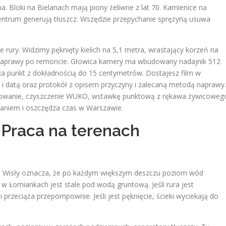
. Bloki na Bielanach mają piony żeliwne z lat 70. Kamienice na
centrum generują tłuszcz. Wszędzie przepychanie sprężyną usuwa
 rury. Widzimy pęknięty kielich na 5,1 metra, wrastający korzeń na
k zaprawy po remoncie. Głowica kamery ma wbudowany nadajnik 512
za punkt z dokładnością do 15 centymetrów. Dostajesz film w
 datą oraz protokół z opisem przyczyny i zalecaną metodą naprawy.
zowanie, czyszczenie WUKO, wstawkę punktową z rękawa żywicoweg
alaniem i oszczędza czas w Warszawie.
 Praca na terenach
nie Wisły oznacza, że po każdym większym deszczu poziom wód
 w Łomiankach jest stale pod wodą gruntową. Jeśli rura jest
 przeciąża przepompownie. Jeśli jest pęknięcie, ścieki wyciekają do