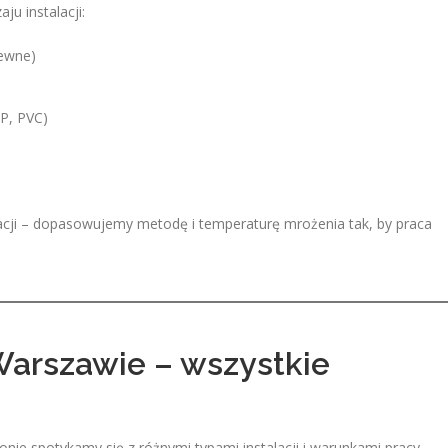
u instalacji:
zewne)
PP, PVC)
alacji – dopasowujemy metodę i temperaturę mrożenia tak, by praca
Warszawie – wszystkie
nie spotykamy się z różnymi typami instalacji i warunkami pracy.