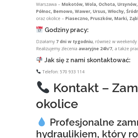
Warszawa –
Mokotów, Wola, Ochota, Ursynów, 
Północ, Bemowo, Wawer, Ursus, Włochy, Śród
oraz okolice –
Piaseczno, Pruszków, Marki, Ząb
Godziny pracy:
Działamy
7 dni w tygodniu
, również w weekendy i
Realizujemy zlecenia
awaryjne 24h/7
, a także pr
Jak się z nami skontaktować:
Telefon: 570 933 114
Kontakt – Zamr
okolice
Profesjonalne zamr
hydraulikiem, który 