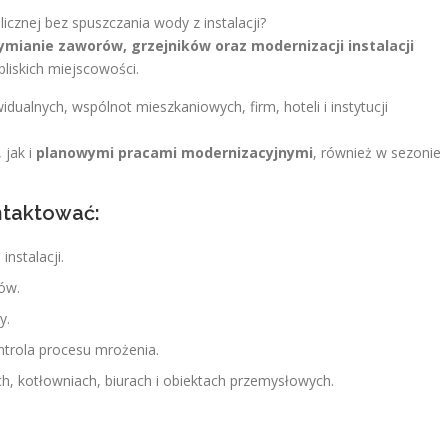
icznej bez spuszczania wody z instalacji?
ymianie zaworów, grzejników oraz modernizacji instalacji
liskich miejscowości.
ualnych, wspólnot mieszkaniowych, firm, hoteli i instytucji
, jak i
planowymi pracami modernizacyjnymi
, również w sezonie
ntaktować:
nstalacji.
ów.
y.
ontrola procesu mrożenia.
, kotłowniach, biurach i obiektach przemysłowych.