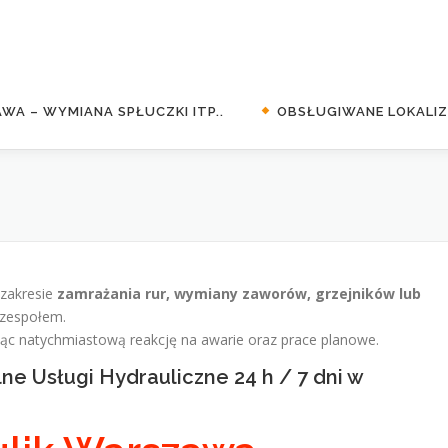
WA – WYMIANA SPŁUCZKI ITP..
OBSŁUGIWANE LOKALIZA
 zakresie
zamrażania rur, wymiany zaworów, grzejników lub
 zespołem.
ując natychmiastową reakcję na awarie oraz prace planowe.
ne Usługi Hydrauliczne 24 h / 7 dni w