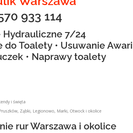
lik Warszawa
570 933 114
 Hydrauliczne 7/24
e do Toalety • Usuwanie Awari
czek • Naprawy toalety
endy i święta
Pruszków, Ząbki, Legionowo, Marki, Otwock i okolice
ie rur Warszawa i okolice