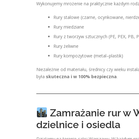
Wykonujemy mrożenie na praktycznie każdym rodzaj
Rury stalowe (czarne, ocynkowane, nierd
Rury miedziane
Rury z tworzyw sztucznych (PE, PEX, PB, 
Rury żeliwne
Rury kompozytowe (metal–plastik)
Niezależnie od materiału, średnicy czy wieku inst
była
skuteczna i w 100% bezpieczna
.
Zamrażanie rur w 
dzielnice i osiedla
Działamy na terenie całej Warszawy. W każdym rejo