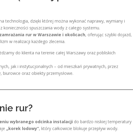
na technologia, dzięki której można wykonać naprawy, wymiany i
ez konieczności spuszczania wody z całego systemu.
zamrażania rur w Warszawie i okolicach
, oferując szybki dojazd,
izm w realizacji każdego zlecenia.
żdżamy do klienta na terenie całej Warszawy oraz pobliskich
ch, jak i instytucjonalnych – od mieszkań prywatnych, przez
oły, biurowce oraz obiekty przemysłowe.
ie rur?
eniu wybranego odcinka instalacji
do bardzo niskiej temperatury
taje
„korek lodowy”
, który całkowicie blokuje przepływ wody.